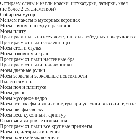
Оттираем следы и капли краски, штукатурки, затирки, клея
(не более 2 см диаметром)
Собираем мусор
Меняем пакеты в мусорных корзинах
Моем грязную посуду в раковине
Моем плиту
Протираем пыль на всех доступных и свободных поверхностях
Протираем от пыли столешницы
Моем стол и стулья
Моем раковину и кран
Протираем от пыли настенные бра
Протираем от пыли подоконники
Моем дверные ручки
Моем зеркала и зеркальные поверхности
Пылесосим пол
Моем пол и плинтуса
Моем двери
Моем мусорное ведро
Моем все шкафы и ящики внутри при условии, что они пустые
Моем шкафы сверху
Моем весь кухонный гарнитур
Отмываем жировые отложения
Протираем от пыли все крупные предметы
Моем радиаторы отопления
Моем розетки/выключатели