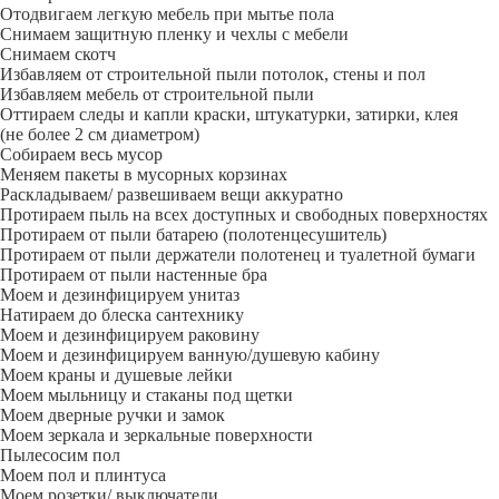
Отодвигаем легкую мебель при мытье пола
Снимаем защитную пленку и чехлы с мебели
Снимаем скотч
Избавляем от строительной пыли потолок, стены и пол
Избавляем мебель от строительной пыли
Оттираем следы и капли краски, штукатурки, затирки, клея
(не более 2 см диаметром)
Собираем весь мусор
Меняем пакеты в мусорных корзинах
Раскладываем/ развешиваем вещи аккуратно
Протираем пыль на всех доступных и свободных поверхностях
Протираем от пыли батарею (полотенцесушитель)
Протираем от пыли держатели полотенец и туалетной бумаги
Протираем от пыли настенные бра
Моем и дезинфицируем унитаз
Натираем до блеска сантехнику
Моем и дезинфицируем раковину
Моем и дезинфицируем ванную/душевую кабину
Моем краны и душевые лейки
Моем мыльницу и стаканы под щетки
Моем дверные ручки и замок
Моем зеркала и зеркальные поверхности
Пылесосим пол
Моем пол и плинтуса
Моем розетки/ выключатели