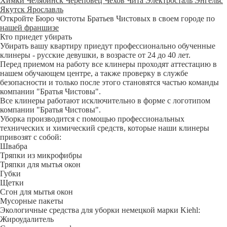
Химки
Челябинск
Череповец
Чехов
Чита
Электросталь
Энгельс
Якутск
Ярославль
Откройте Бюро чистоты Братьев Чистовых в своем городе по
нашей франшизе
Кто приедет убирать
Убирать вашу квартиру приедут профессионально обученные
клинеры - русские девушки, в возрасте от 24 до 40 лет.
Перед приемом на работу все клинеры проходят аттестацию в
нашем обучающем центре, а также проверку в службе
безопасности и только после этого становятся частью команды
компании "Братья Чистовы".
Все клинеры работают исключительно в форме с логотипом
компании "Братья Чистовы".
Уборка производится с помощью профессиональных
технических и химический средств, которые наши клинеры
привозят с собой:
Швабра
Тряпки из микрофибры
Тряпки для мытья окон
Губки
Щетки
Сгон для мытья окон
Мусорные пакеты
Экологичные средства для уборки немецкой марки Kiehl:
Жироудалитель