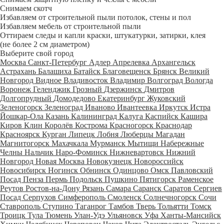
Снимаем скотч
Избавляем от строительной пыли потолок, стены и пол
Избавляем мебель от строительной пыли
Оттираем следы и капли краски, штукатурки, затирки, клея
(не более 2 см диаметром)
Выберите свой город
Москва
Санкт-Петербург
Адлер
Апрелевка
Архангельск
Астрахань
Балашиха
Батайск
Благовещенск
Брянск
Великий
Новгород
Видное
Владивосток
Владимир
Волгоград
Вологда
Воронеж
Геленджик
Грозный
Дзержинск
Дмитров
Долгопрудный
Домодедово
Екатеринбург
Жуковский
Зеленогорск
Зеленоград
Иваново
Ивантеевка
Иркутск
Истра
Йошкар-Ола
Казань
Калининград
Калуга
Каспийск
Кашира
Киров
Клин
Королёв
Кострома
Красногорск
Краснодар
Красноярск
Курган
Липецк
Лобня
Люберцы
Магадан
Магнитогорск
Махачкала
Мурманск
Мытищи
Набережные
Челны
Нальчик
Наро-Фоминск
Нижневартовск
Нижний
Новгород
Новая Москва
Новокузнецк
Новороссийск
Новосибирск
Ногинск
Обнинск
Одинцово
Омск
Павловский
Посад
Пенза
Пермь
Подольск
Пушкино
Пятигорск
Раменское
Реутов
Ростов-на-Дону
Рязань
Самара
Саранск
Саратов
Сергиев
Посад
Серпухов
Симферополь
Смоленск
Солнечногорск
Сочи
Ставрополь
Ступино
Таганрог
Тамбов
Тверь
Тольятти
Томск
Троицк
Тула
Тюмень
Улан-Удэ
Ульяновск
Уфа
Ханты-Мансийск