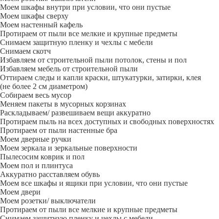
Моем шкафы внутри при условии, что они пустые
Моем шкафы сверху
Моем настенный кафель
Протираем от пыли все мелкие и крупные предметы
Снимаем защитную пленку и чехлы с мебели
Снимаем скотч
Избавляем от строительной пыли потолок, стены и пол
Избавляем мебель от строительной пыли
Оттираем следы и капли краски, штукатурки, затирки, клея
(не более 2 см диаметром)
Собираем весь мусор
Меняем пакеты в мусорных корзинах
Раскладываем/ развешиваем вещи аккуратно
Протираем пыль на всех доступных и свободных поверхностях
Протираем от пыли настенные бра
Моем дверные ручки
Моем зеркала и зеркальные поверхности
Пылесосим коврик и пол
Моем пол и плинтуса
Аккуратно расставляем обувь
Моем все шкафы и ящики при условии, что они пустые
Моем двери
Моем розетки/ выключатели
Протираем от пыли все мелкие и крупные предметы
Снимаем защитную пленку и чехлы с мебели