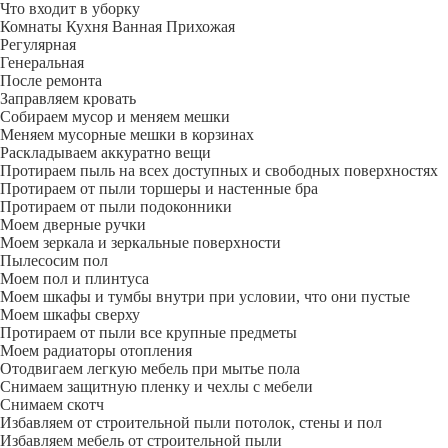
Что входит в уборку
Регу­лярная
Гене­ральная
После ремонта
Заправляем кровать
Собираем мусор и меняем мешки
Меняем мусорные мешки в корзинах
Раскладываем аккуратно вещи
Протираем пыль на всех доступных и свободных поверхностях
Протираем от пыли торшеры и настенные бра
Протираем от пыли подоконники
Моем дверные ручки
Моем зеркала и зеркальные поверхности
Пылесосим пол
Моем пол и плинтуса
Моем шкафы и тумбы внутри при условии, что они пустые
Моем шкафы сверху
Протираем от пыли все крупные предметы
Моем радиаторы отопления
Отодвигаем легкую мебель при мытье пола
Снимаем защитную пленку и чехлы с мебели
Снимаем скотч
Избавляем от строительной пыли потолок, стены и пол
Избавляем мебель от строительной пыли