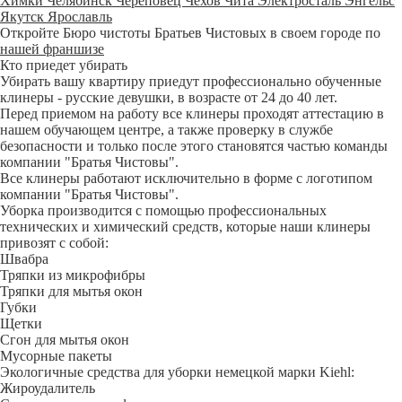
Химки
Челябинск
Череповец
Чехов
Чита
Электросталь
Энгельс
Якутск
Ярославль
Откройте Бюро чистоты Братьев Чистовых в своем городе по
нашей франшизе
Кто приедет убирать
Убирать вашу квартиру приедут профессионально обученные
клинеры - русские девушки, в возрасте от 24 до 40 лет.
Перед приемом на работу все клинеры проходят аттестацию в
нашем обучающем центре, а также проверку в службе
безопасности и только после этого становятся частью команды
компании "Братья Чистовы".
Все клинеры работают исключительно в форме с логотипом
компании "Братья Чистовы".
Уборка производится с помощью профессиональных
технических и химический средств, которые наши клинеры
привозят с собой:
Швабра
Тряпки из микрофибры
Тряпки для мытья окон
Губки
Щетки
Сгон для мытья окон
Мусорные пакеты
Экологичные средства для уборки немецкой марки Kiehl:
Жироудалитель