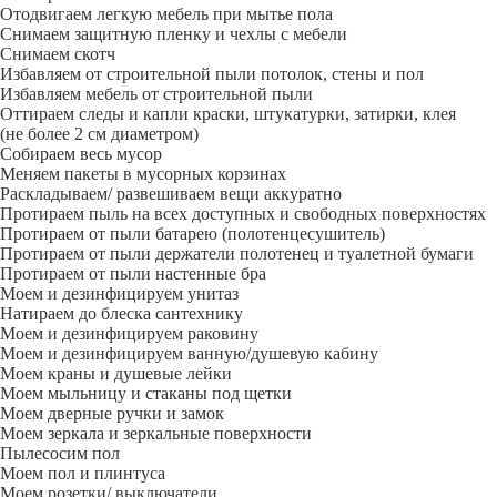
Отодвигаем легкую мебель при мытье пола
Снимаем защитную пленку и чехлы с мебели
Снимаем скотч
Избавляем от строительной пыли потолок, стены и пол
Избавляем мебель от строительной пыли
Оттираем следы и капли краски, штукатурки, затирки, клея
(не более 2 см диаметром)
Собираем весь мусор
Меняем пакеты в мусорных корзинах
Раскладываем/ развешиваем вещи аккуратно
Протираем пыль на всех доступных и свободных поверхностях
Протираем от пыли батарею (полотенцесушитель)
Протираем от пыли держатели полотенец и туалетной бумаги
Протираем от пыли настенные бра
Моем и дезинфицируем унитаз
Натираем до блеска сантехнику
Моем и дезинфицируем раковину
Моем и дезинфицируем ванную/душевую кабину
Моем краны и душевые лейки
Моем мыльницу и стаканы под щетки
Моем дверные ручки и замок
Моем зеркала и зеркальные поверхности
Пылесосим пол
Моем пол и плинтуса
Моем розетки/ выключатели