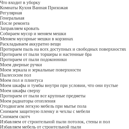
Что входит в уборку
Регу­лярная
Гене­ральная
После ремонта
Заправляем кровать
Собираем мусор и меняем мешки
Меняем мусорные мешки в корзинах
Раскладываем аккуратно вещи
Протираем пыль на всех доступных и свободных поверхностях
Протираем от пыли торшеры и настенные бра
Протираем от пыли подоконники
Моем дверные ручки
Моем зеркала и зеркальные поверхности
Пылесосим пол
Моем пол и плинтуса
Моем шкафы и тумбы внутри при условии, что они пустые
Моем шкафы сверху
Протираем от пыли все крупные предметы
Моем радиаторы отопления
Отодвигаем легкую мебель при мытье пола
Снимаем защитную пленку и чехлы с мебели
Снимаем скотч
Избавляем от строительной пыли потолок, стены и пол
Избавляем мебель от строительной пыли