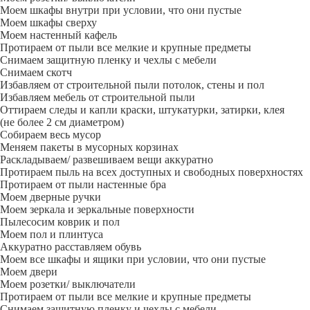
Моем шкафы внутри при условии, что они пустые
Моем шкафы сверху
Моем настенный кафель
Протираем от пыли все мелкие и крупные предметы
Снимаем защитную пленку и чехлы с мебели
Снимаем скотч
Избавляем от строительной пыли потолок, стены и пол
Избавляем мебель от строительной пыли
Оттираем следы и капли краски, штукатурки, затирки, клея
(не более 2 см диаметром)
Собираем весь мусор
Меняем пакеты в мусорных корзинах
Раскладываем/ развешиваем вещи аккуратно
Протираем пыль на всех доступных и свободных поверхностях
Протираем от пыли настенные бра
Моем дверные ручки
Моем зеркала и зеркальные поверхности
Пылесосим коврик и пол
Моем пол и плинтуса
Аккуратно расставляем обувь
Моем все шкафы и ящики при условии, что они пустые
Моем двери
Моем розетки/ выключатели
Протираем от пыли все мелкие и крупные предметы
Снимаем защитную пленку и чехлы с мебели