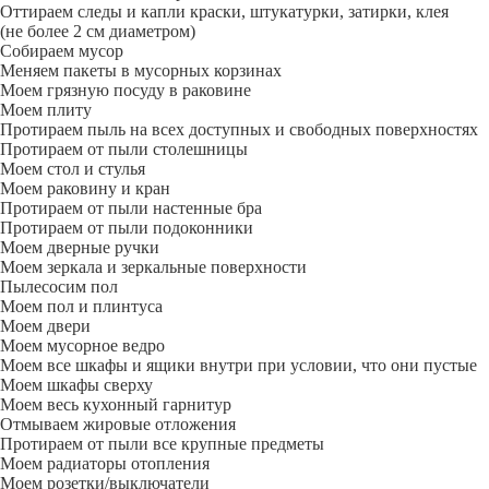
Оттираем следы и капли краски, штукатурки, затирки, клея
(не более 2 см диаметром)
Собираем мусор
Меняем пакеты в мусорных корзинах
Моем грязную посуду в раковине
Моем плиту
Протираем пыль на всех доступных и свободных поверхностях
Протираем от пыли столешницы
Моем стол и стулья
Моем раковину и кран
Протираем от пыли настенные бра
Протираем от пыли подоконники
Моем дверные ручки
Моем зеркала и зеркальные поверхности
Пылесосим пол
Моем пол и плинтуса
Моем двери
Моем мусорное ведро
Моем все шкафы и ящики внутри при условии, что они пустые
Моем шкафы сверху
Моем весь кухонный гарнитур
Отмываем жировые отложения
Протираем от пыли все крупные предметы
Моем радиаторы отопления
Моем розетки/выключатели