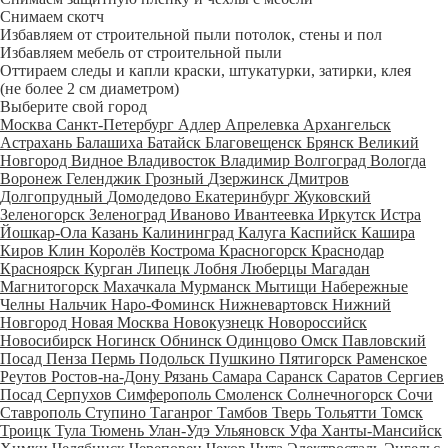
Снимаем скотч
Избавляем от строительной пыли потолок, стены и пол
Избавляем мебель от строительной пыли
Оттираем следы и капли краски, штукатурки, затирки, клея
(не более 2 см диаметром)
Выберите свой город
Москва
Санкт-Петербург
Адлер
Апрелевка
Архангельск
Астрахань
Балашиха
Батайск
Благовещенск
Брянск
Великий
Новгород
Видное
Владивосток
Владимир
Волгоград
Вологда
Воронеж
Геленджик
Грозный
Дзержинск
Дмитров
Долгопрудный
Домодедово
Екатеринбург
Жуковский
Зеленогорск
Зеленоград
Иваново
Ивантеевка
Иркутск
Истра
Йошкар-Ола
Казань
Калининград
Калуга
Каспийск
Кашира
Киров
Клин
Королёв
Кострома
Красногорск
Краснодар
Красноярск
Курган
Липецк
Лобня
Люберцы
Магадан
Магнитогорск
Махачкала
Мурманск
Мытищи
Набережные
Челны
Нальчик
Наро-Фоминск
Нижневартовск
Нижний
Новгород
Новая Москва
Новокузнецк
Новороссийск
Новосибирск
Ногинск
Обнинск
Одинцово
Омск
Павловский
Посад
Пенза
Пермь
Подольск
Пушкино
Пятигорск
Раменское
Реутов
Ростов-на-Дону
Рязань
Самара
Саранск
Саратов
Сергиев
Посад
Серпухов
Симферополь
Смоленск
Солнечногорск
Сочи
Ставрополь
Ступино
Таганрог
Тамбов
Тверь
Тольятти
Томск
Троицк
Тула
Тюмень
Улан-Удэ
Ульяновск
Уфа
Ханты-Мансийск