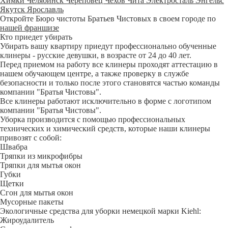
Химки
Челябинск
Череповец
Чехов
Чита
Электросталь
Энгельс
Якутск
Ярославль
Откройте Бюро чистоты Братьев Чистовых в своем городе по
нашей франшизе
Кто приедет убирать
Убирать вашу квартиру приедут профессионально обученные
клинеры - русские девушки, в возрасте от 24 до 40 лет.
Перед приемом на работу все клинеры проходят аттестацию в
нашем обучающем центре, а также проверку в службе
безопасности и только после этого становятся частью команды
компании "Братья Чистовы".
Все клинеры работают исключительно в форме с логотипом
компании "Братья Чистовы".
Уборка производится с помощью профессиональных
технических и химический средств, которые наши клинеры
привозят с собой:
Швабра
Тряпки из микрофибры
Тряпки для мытья окон
Губки
Щетки
Сгон для мытья окон
Мусорные пакеты
Экологичные средства для уборки немецкой марки Kiehl:
Жироудалитель