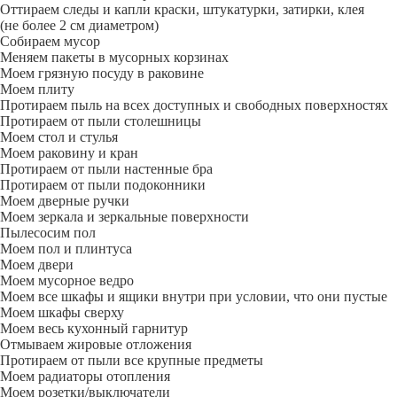
Оттираем следы и капли краски, штукатурки, затирки, клея
(не более 2 см диаметром)
Собираем мусор
Меняем пакеты в мусорных корзинах
Моем грязную посуду в раковине
Моем плиту
Протираем пыль на всех доступных и свободных поверхностях
Протираем от пыли столешницы
Моем стол и стулья
Моем раковину и кран
Протираем от пыли настенные бра
Протираем от пыли подоконники
Моем дверные ручки
Моем зеркала и зеркальные поверхности
Пылесосим пол
Моем пол и плинтуса
Моем двери
Моем мусорное ведро
Моем все шкафы и ящики внутри при условии, что они пустые
Моем шкафы сверху
Моем весь кухонный гарнитур
Отмываем жировые отложения
Протираем от пыли все крупные предметы
Моем радиаторы отопления
Моем розетки/выключатели