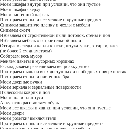
Моем шкафы внутри при условии, что они пустые
Моем шкафы сверху
Моем настенный кафель
Протираем от пыли все мелкие и крупные предметы
Снимаем защитную пленку и чехлы с мебели
Снимаем скотч
Избавляем от строительной пыли потолок, стены и пол
Избавляем мебель от строительной пыли
Оттираем следы и капли краски, штукатурки, затирки, клея
(не более 2 см диаметром)
Собираем весь мусор
Меняем пакеты в мусорных корзинах
Раскладываем/ развешиваем вещи аккуратно
Протираем пыль на всех доступных и свободных поверхностях
Протираем от пыли настенные бра
Моем дверные ручки
Моем зеркала и зеркальные поверхности
Пылесосим коврик и пол
Моем пол и плинтуса
Аккуратно расставляем обувь
Моем все шкафы и ящики при условии, что они пустые
Моем двери
Моем розетки/ выключатели
Протираем от пыли все мелкие и крупные предметы
Снимаем защитную пленку и чехлы с мебели