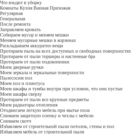
Что входит в уборку
Регу­лярная
Гене­ральная
После ремонта
Заправляем кровать
Собираем мусор и меняем мешки
Меняем мусорные мешки в корзинах
Раскладываем аккуратно вещи
Протираем пыль на всех доступных и свободных поверхностях
Протираем от пыли торшеры и настенные бра
Протираем от пыли подоконники
Моем дверные ручки
Моем зеркала и зеркальные поверхности
Пылесосим пол
Моем пол и плинтуса
Моем шкафы и тумбы внутри при условии, что они пустые
Моем шкафы сверху
Протираем от пыли все крупные предметы
Моем радиаторы отопления
Отодвигаем легкую мебель при мытье пола
Снимаем защитную пленку и чехлы с мебели
Снимаем скотч
Избавляем от строительной пыли потолок, стены и пол
Избавляем мебель от строительной пыли