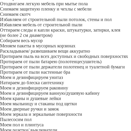
Отодвигаем легкую мебель при мытье пола
Снимаем защитную пленку и чехлы с мебели
Снимаем скотч
Избавляем от строительной пыли потолок, стены и пол
Избавляем мебель от строительной пыли
Оттираем следы и капли краски, штукатурки, затирки, клея
(не более 2 см диаметром)
Собираем весь мусор
Меняем пакеты в мусорных корзинах
Раскладываем/ развешиваем вещи аккуратно
Протираем пыль на всех доступных и свободных поверхностях
Протираем от пыли батарею (полотенцесушитель)
Протираем от пыли держатели полотенец и туалетной бумаги
Протираем от пыли настенные бра
Моем и дезинфицируем унитаз
Натираем до блеска сантехнику
Моем и дезинфицируем раковину
Моем и дезинфицируем ванную/душевую кабину
Моем краны и душевые лейки
Моем мыльницу и стаканы под щетки
Моем дверные ручки и замок
Моем зеркала и зеркальные поверхности
Пылесосим пол
Моем пол и плинтуса
Моем розетки/ выключатели