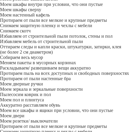
Моем шкафы внутри при условии, что они пустые
Моем шкафы сверху
Моем настенный кафель
Протираем от пыли все мелкие и крупные предметы
Снимаем защитную пленку и чехлы с мебели
Снимаем скотч
Избавляем от строительной пыли потолок, стены и пол
Избавляем мебель от строительной пыли
Оттираем следы и капли краски, штукатурки, затирки, клея
(не более 2 см диаметром)
Собираем весь мусор
Меняем пакеты в мусорных корзинах
Раскладываем/ развешиваем вещи аккуратно
Протираем пыль на всех доступных и свободных поверхностях
Протираем от пыли настенные бра
Моем дверные ручки
Моем зеркала и зеркальные поверхности
Пылесосим коврик и пол
Моем пол и плинтуса
Аккуратно расставляем обувь
Моем все шкафы и ящики при условии, что они пустые
Моем двери
Моем розетки/ выключатели
Протираем от пыли все мелкие и крупные предметы
Снимаем защитную пленку и чехлы с мебели