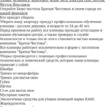
Химки
Челябинск
Череповец
Чехов
Чита
Электросталь
Энгельс
Якутск
Ярославль
Откройте Бюро чистоты Братьев Чистовых в своем городе по
нашей франшизе
Кто приедет убирать
Убирать вашу квартиру приедут профессионально обученные
клинеры - русские девушки, в возрасте от 24 до 40 лет.
Перед приемом на работу все клинеры проходят аттестацию в
нашем обучающем центре, а также проверку в службе
безопасности и только после этого становятся частью команды
компании "Братья Чистовы".
Все клинеры работают исключительно в форме с логотипом
компании "Братья Чистовы".
Уборка производится с помощью профессиональных
технических и химический средств, которые наши клинеры
привозят с собой:
Швабра
Тряпки из микрофибры
Тряпки для мытья окон
Губки
Щетки
Сгон для мытья окон
Мусорные пакеты
Экологичные средства для уборки немецкой марки Kiehl:
Жироудалитель