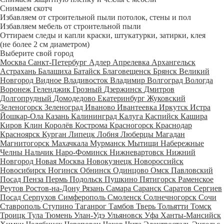
Снимаем скотч
Избавляем от строительной пыли потолок, стены и пол
Избавляем мебель от строительной пыли
Оттираем следы и капли краски, штукатурки, затирки, клея
(не более 2 см диаметром)
Выберите свой город
Москва
Санкт-Петербург
Адлер
Апрелевка
Архангельск
Астрахань
Балашиха
Батайск
Благовещенск
Брянск
Великий
Новгород
Видное
Владивосток
Владимир
Волгоград
Вологда
Воронеж
Геленджик
Грозный
Дзержинск
Дмитров
Долгопрудный
Домодедово
Екатеринбург
Жуковский
Зеленогорск
Зеленоград
Иваново
Ивантеевка
Иркутск
Истра
Йошкар-Ола
Казань
Калининград
Калуга
Каспийск
Кашира
Киров
Клин
Королёв
Кострома
Красногорск
Краснодар
Красноярск
Курган
Липецк
Лобня
Люберцы
Магадан
Магнитогорск
Махачкала
Мурманск
Мытищи
Набережные
Челны
Нальчик
Наро-Фоминск
Нижневартовск
Нижний
Новгород
Новая Москва
Новокузнецк
Новороссийск
Новосибирск
Ногинск
Обнинск
Одинцово
Омск
Павловский
Посад
Пенза
Пермь
Подольск
Пушкино
Пятигорск
Раменское
Реутов
Ростов-на-Дону
Рязань
Самара
Саранск
Саратов
Сергиев
Посад
Серпухов
Симферополь
Смоленск
Солнечногорск
Сочи
Ставрополь
Ступино
Таганрог
Тамбов
Тверь
Тольятти
Томск
Троицк
Тула
Тюмень
Улан-Удэ
Ульяновск
Уфа
Ханты-Мансийск