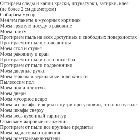
Оттираем следы и капли краски, штукатурки, затирки, клея
(не более 2 см диаметром)
Собираем мусор
Меняем пакеты в мусорных корзинах
Моем грязную посуду в раковине
Моем плиту
Протираем пыль на всех доступных и свободных поверхностях
Протираем от пыли столешницы
Моем стол и стулья
Моем раковину и кран
Протираем от пыли настенные бра
Протираем от пыли подоконники
Моем дверные ручки
Моем зеркала и зеркальные поверхности
Пылесосим пол
Моем пол и плинтуса
Моем двери
Моем мусорное ведро
Моем все шкафы и ящики внутри при условии, что они пустые
Моем шкафы сверху
Моем весь кухонный гарнитур
Отмываем жировые отложения
Протираем от пыли все крупные предметы
Моем радиаторы отопления
Моем розетки/выключатели