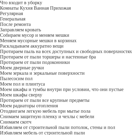
Что входит в уборку
Регу­лярная
Гене­ральная
После ремонта
Заправляем кровать
Собираем мусор и меняем мешки
Меняем мусорные мешки в корзинах
Раскладываем аккуратно вещи
Протираем пыль на всех доступных и свободных поверхностях
Протираем от пыли торшеры и настенные бра
Протираем от пыли подоконники
Моем дверные ручки
Моем зеркала и зеркальные поверхности
Пылесосим пол
Моем пол и плинтуса
Моем шкафы и тумбы внутри при условии, что они пустые
Моем шкафы сверху
Протираем от пыли все крупные предметы
Моем радиаторы отопления
Отодвигаем легкую мебель при мытье пола
Снимаем защитную пленку и чехлы с мебели
Снимаем скотч
Избавляем от строительной пыли потолок, стены и пол
Избавляем мебель от строительной пыли