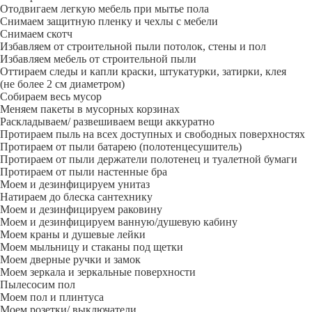
Отодвигаем легкую мебель при мытье пола
Снимаем защитную пленку и чехлы с мебели
Снимаем скотч
Избавляем от строительной пыли потолок, стены и пол
Избавляем мебель от строительной пыли
Оттираем следы и капли краски, штукатурки, затирки, клея
(не более 2 см диаметром)
Собираем весь мусор
Меняем пакеты в мусорных корзинах
Раскладываем/ развешиваем вещи аккуратно
Протираем пыль на всех доступных и свободных поверхностях
Протираем от пыли батарею (полотенцесушитель)
Протираем от пыли держатели полотенец и туалетной бумаги
Протираем от пыли настенные бра
Моем и дезинфицируем унитаз
Натираем до блеска сантехнику
Моем и дезинфицируем раковину
Моем и дезинфицируем ванную/душевую кабину
Моем краны и душевые лейки
Моем мыльницу и стаканы под щетки
Моем дверные ручки и замок
Моем зеркала и зеркальные поверхности
Пылесосим пол
Моем пол и плинтуса
Моем розетки/ выключатели