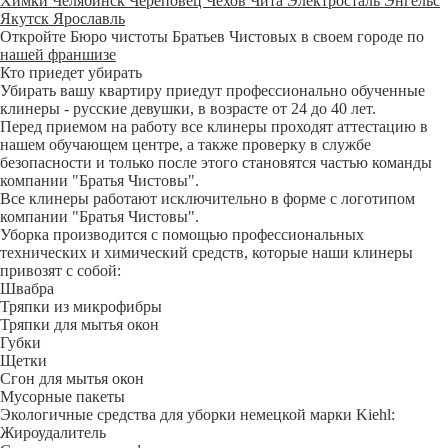
Химки
Челябинск
Череповец
Чехов
Чита
Электросталь
Энгельс
Якутск
Ярославль
Откройте Бюро чистоты Братьев Чистовых в своем городе по
нашей франшизе
Кто приедет убирать
Убирать вашу квартиру приедут профессионально обученные
клинеры - русские девушки, в возрасте от 24 до 40 лет.
Перед приемом на работу все клинеры проходят аттестацию в
нашем обучающем центре, а также проверку в службе
безопасности и только после этого становятся частью команды
компании "Братья Чистовы".
Все клинеры работают исключительно в форме с логотипом
компании "Братья Чистовы".
Уборка производится с помощью профессиональных
технических и химический средств, которые наши клинеры
привозят с собой:
Швабра
Тряпки из микрофибры
Тряпки для мытья окон
Губки
Щетки
Сгон для мытья окон
Мусорные пакеты
Экологичные средства для уборки немецкой марки Kiehl:
Жироудалитель