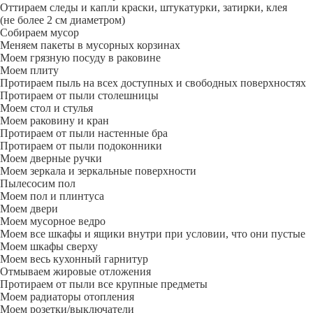
Оттираем следы и капли краски, штукатурки, затирки, клея
(не более 2 см диаметром)
Собираем мусор
Меняем пакеты в мусорных корзинах
Моем грязную посуду в раковине
Моем плиту
Протираем пыль на всех доступных и свободных поверхностях
Протираем от пыли столешницы
Моем стол и стулья
Моем раковину и кран
Протираем от пыли настенные бра
Протираем от пыли подоконники
Моем дверные ручки
Моем зеркала и зеркальные поверхности
Пылесосим пол
Моем пол и плинтуса
Моем двери
Моем мусорное ведро
Моем все шкафы и ящики внутри при условии, что они пустые
Моем шкафы сверху
Моем весь кухонный гарнитур
Отмываем жировые отложения
Протираем от пыли все крупные предметы
Моем радиаторы отопления
Моем розетки/выключатели