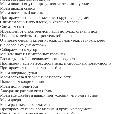
Моем шкафы внутри при условии, что они пустые
Моем шкафы сверху
Моем настенный кафель
Протираем от пыли все мелкие и крупные предметы
Снимаем защитную пленку и чехлы с мебели
Снимаем скотч
Избавляем от строительной пыли потолок, стены и пол
Избавляем мебель от строительной пыли
Оттираем следы и капли краски, штукатурки, затирки, клея
(не более 2 см диаметром)
Собираем весь мусор
Меняем пакеты в мусорных корзинах
Раскладываем/ развешиваем вещи аккуратно
Протираем пыль на всех доступных и свободных поверхностях
Протираем от пыли настенные бра
Моем дверные ручки
Моем зеркала и зеркальные поверхности
Пылесосим коврик и пол
Моем пол и плинтуса
Аккуратно расставляем обувь
Моем все шкафы и ящики при условии, что они пустые
Моем двери
Моем розетки/ выключатели
Протираем от пыли все мелкие и крупные предметы
Снимаем защитную пленку и чехлы с мебели