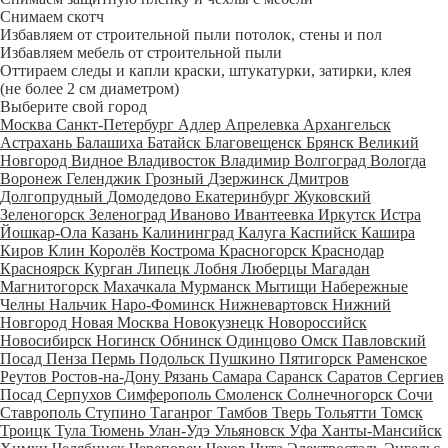
Снимаем скотч
Избавляем от строительной пыли потолок, стены и пол
Избавляем мебель от строительной пыли
Оттираем следы и капли краски, штукатурки, затирки, клея
(не более 2 см диаметром)
Выберите свой город
Москва
Санкт-Петербург
Адлер
Апрелевка
Архангельск
Астрахань
Балашиха
Батайск
Благовещенск
Брянск
Великий
Новгород
Видное
Владивосток
Владимир
Волгоград
Вологда
Воронеж
Геленджик
Грозный
Дзержинск
Дмитров
Долгопрудный
Домодедово
Екатеринбург
Жуковский
Зеленогорск
Зеленоград
Иваново
Ивантеевка
Иркутск
Истра
Йошкар-Ола
Казань
Калининград
Калуга
Каспийск
Кашира
Киров
Клин
Королёв
Кострома
Красногорск
Краснодар
Красноярск
Курган
Липецк
Лобня
Люберцы
Магадан
Магнитогорск
Махачкала
Мурманск
Мытищи
Набережные
Челны
Нальчик
Наро-Фоминск
Нижневартовск
Нижний
Новгород
Новая Москва
Новокузнецк
Новороссийск
Новосибирск
Ногинск
Обнинск
Одинцово
Омск
Павловский
Посад
Пенза
Пермь
Подольск
Пушкино
Пятигорск
Раменское
Реутов
Ростов-на-Дону
Рязань
Самара
Саранск
Саратов
Сергиев
Посад
Серпухов
Симферополь
Смоленск
Солнечногорск
Сочи
Ставрополь
Ступино
Таганрог
Тамбов
Тверь
Тольятти
Томск
Троицк
Тула
Тюмень
Улан-Удэ
Ульяновск
Уфа
Ханты-Мансийск