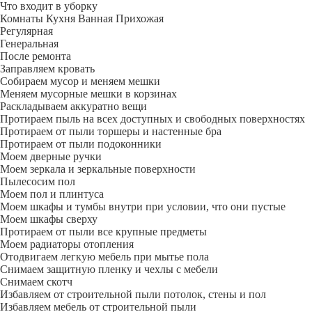
Что входит в уборку
Регу­лярная
Гене­ральная
После ремонта
Заправляем кровать
Собираем мусор и меняем мешки
Меняем мусорные мешки в корзинах
Раскладываем аккуратно вещи
Протираем пыль на всех доступных и свободных поверхностях
Протираем от пыли торшеры и настенные бра
Протираем от пыли подоконники
Моем дверные ручки
Моем зеркала и зеркальные поверхности
Пылесосим пол
Моем пол и плинтуса
Моем шкафы и тумбы внутри при условии, что они пустые
Моем шкафы сверху
Протираем от пыли все крупные предметы
Моем радиаторы отопления
Отодвигаем легкую мебель при мытье пола
Снимаем защитную пленку и чехлы с мебели
Снимаем скотч
Избавляем от строительной пыли потолок, стены и пол
Избавляем мебель от строительной пыли