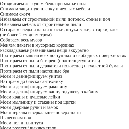
Отодвигаем легкую мебель при мытье пола
Снимаем защитную пленку и чехлы с мебели
Снимаем скотч
Избавляем от строительной пыли потолок, стены и пол
Избавляем мебель от строительной пыли
Оттираем следы и капли краски, штукатурки, затирки, клея
(не более 2 см диаметром)
Собираем весь мусор
Меняем пакеты в мусорных корзинах
Раскладываем/ развешиваем вещи аккуратно
Протираем пыль на всех доступных и свободных поверхностях
Протираем от пыли батарею (полотенцесушитель)
Протираем от пыли держатели полотенец и туалетной бумаги
Протираем от пыли настенные бра
Моем и дезинфицируем унитаз
Натираем до блеска сантехнику
Моем и дезинфицируем раковину
Моем и дезинфицируем ванную/душевую кабину
Моем краны и душевые лейки
Моем мыльницу и стаканы под щетки
Моем дверные ручки и замок
Моем зеркала и зеркальные поверхности
Пылесосим пол
Моем пол и плинтуса
Моем розетки/ выключатели