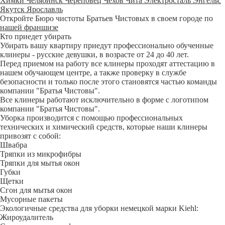
Химки
Челябинск
Череповец
Чехов
Чита
Электросталь
Энгельс
Якутск
Ярославль
Откройте Бюро чистоты Братьев Чистовых в своем городе по
нашей франшизе
Кто приедет убирать
Убирать вашу квартиру приедут профессионально обученные
клинеры - русские девушки, в возрасте от 24 до 40 лет.
Перед приемом на работу все клинеры проходят аттестацию в
нашем обучающем центре, а также проверку в службе
безопасности и только после этого становятся частью команды
компании "Братья Чистовы".
Все клинеры работают исключительно в форме с логотипом
компании "Братья Чистовы".
Уборка производится с помощью профессиональных
технических и химический средств, которые наши клинеры
привозят с собой:
Швабра
Тряпки из микрофибры
Тряпки для мытья окон
Губки
Щетки
Сгон для мытья окон
Мусорные пакеты
Экологичные средства для уборки немецкой марки Kiehl:
Жироудалитель