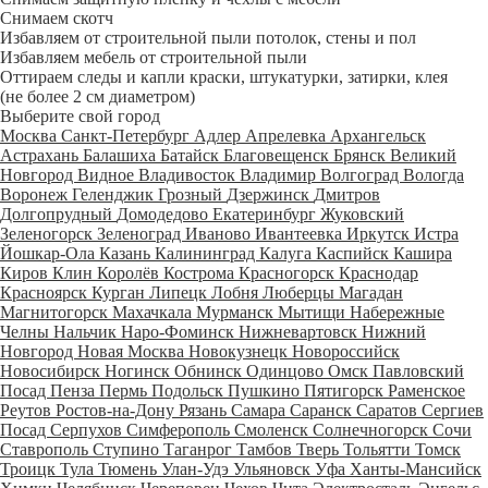
Снимаем скотч
Избавляем от строительной пыли потолок, стены и пол
Избавляем мебель от строительной пыли
Оттираем следы и капли краски, штукатурки, затирки, клея
(не более 2 см диаметром)
Выберите свой город
Москва
Санкт-Петербург
Адлер
Апрелевка
Архангельск
Астрахань
Балашиха
Батайск
Благовещенск
Брянск
Великий
Новгород
Видное
Владивосток
Владимир
Волгоград
Вологда
Воронеж
Геленджик
Грозный
Дзержинск
Дмитров
Долгопрудный
Домодедово
Екатеринбург
Жуковский
Зеленогорск
Зеленоград
Иваново
Ивантеевка
Иркутск
Истра
Йошкар-Ола
Казань
Калининград
Калуга
Каспийск
Кашира
Киров
Клин
Королёв
Кострома
Красногорск
Краснодар
Красноярск
Курган
Липецк
Лобня
Люберцы
Магадан
Магнитогорск
Махачкала
Мурманск
Мытищи
Набережные
Челны
Нальчик
Наро-Фоминск
Нижневартовск
Нижний
Новгород
Новая Москва
Новокузнецк
Новороссийск
Новосибирск
Ногинск
Обнинск
Одинцово
Омск
Павловский
Посад
Пенза
Пермь
Подольск
Пушкино
Пятигорск
Раменское
Реутов
Ростов-на-Дону
Рязань
Самара
Саранск
Саратов
Сергиев
Посад
Серпухов
Симферополь
Смоленск
Солнечногорск
Сочи
Ставрополь
Ступино
Таганрог
Тамбов
Тверь
Тольятти
Томск
Троицк
Тула
Тюмень
Улан-Удэ
Ульяновск
Уфа
Ханты-Мансийск