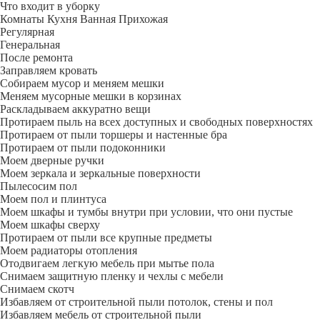
Что входит в уборку
Регу­лярная
Гене­ральная
После ремонта
Заправляем кровать
Собираем мусор и меняем мешки
Меняем мусорные мешки в корзинах
Раскладываем аккуратно вещи
Протираем пыль на всех доступных и свободных поверхностях
Протираем от пыли торшеры и настенные бра
Протираем от пыли подоконники
Моем дверные ручки
Моем зеркала и зеркальные поверхности
Пылесосим пол
Моем пол и плинтуса
Моем шкафы и тумбы внутри при условии, что они пустые
Моем шкафы сверху
Протираем от пыли все крупные предметы
Моем радиаторы отопления
Отодвигаем легкую мебель при мытье пола
Снимаем защитную пленку и чехлы с мебели
Снимаем скотч
Избавляем от строительной пыли потолок, стены и пол
Избавляем мебель от строительной пыли