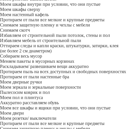
Моем шкафы внутри при условии, что они пустые
Моем шкафы сверху
Моем настенный кафель
Протираем от пыли все мелкие и крупные предметы
Снимаем защитную пленку и чехлы с мебели
Снимаем скотч
Избавляем от строительной пыли потолок, стены и пол
Избавляем мебель от строительной пыли
Оттираем следы и капли краски, штукатурки, затирки, клея
(не более 2 см диаметром)
Собираем весь мусор
Меняем пакеты в мусорных корзинах
Раскладываем/ развешиваем вещи аккуратно
Протираем пыль на всех доступных и свободных поверхностях
Протираем от пыли настенные бра
Моем дверные ручки
Моем зеркала и зеркальные поверхности
Пылесосим коврик и пол
Моем пол и плинтуса
Аккуратно расставляем обувь
Моем все шкафы и ящики при условии, что они пустые
Моем двери
Моем розетки/ выключатели
Протираем от пыли все мелкие и крупные предметы
Снимаем защитную пленку и чехлы с мебели