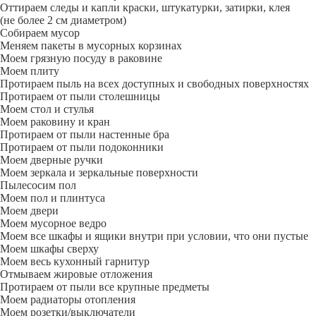
Оттираем следы и капли краски, штукатурки, затирки, клея
(не более 2 см диаметром)
Собираем мусор
Меняем пакеты в мусорных корзинах
Моем грязную посуду в раковине
Моем плиту
Протираем пыль на всех доступных и свободных поверхностях
Протираем от пыли столешницы
Моем стол и стулья
Моем раковину и кран
Протираем от пыли настенные бра
Протираем от пыли подоконники
Моем дверные ручки
Моем зеркала и зеркальные поверхности
Пылесосим пол
Моем пол и плинтуса
Моем двери
Моем мусорное ведро
Моем все шкафы и ящики внутри при условии, что они пустые
Моем шкафы сверху
Моем весь кухонный гарнитур
Отмываем жировые отложения
Протираем от пыли все крупные предметы
Моем радиаторы отопления
Моем розетки/выключатели