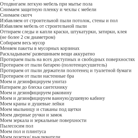
Отодвигаем легкую мебель при мытье пола
Снимаем защитную пленку и чехлы с мебели
Снимаем скотч
Избавляем от строительной пыли потолок, стены и пол
Избавляем мебель от строительной пыли
Оттираем следы и капли краски, штукатурки, затирки, клея
(не более 2 см диаметром)
Собираем весь мусор
Меняем пакеты в мусорных корзинах
Раскладываем/ развешиваем вещи аккуратно
Протираем пыль на всех доступных и свободных поверхностях
Протираем от пыли батарею (полотенцесушитель)
Протираем от пыли держатели полотенец и туалетной бумаги
Протираем от пыли настенные бра
Моем и дезинфицируем унитаз
Натираем до блеска сантехнику
Моем и дезинфицируем раковину
Моем и дезинфицируем ванную/душевую кабину
Моем краны и душевые лейки
Моем мыльницу и стаканы под щетки
Моем дверные ручки и замок
Моем зеркала и зеркальные поверхности
Пылесосим пол
Моем пол и плинтуса
Моем розетки/ выключатели