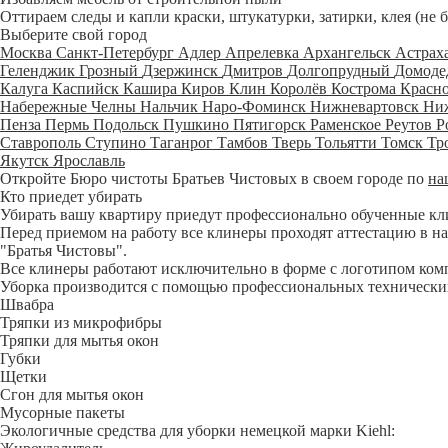
Оттираем следы и капли краски, штукатурки, затирки, клея (не 
Выберите свой город
Москва
Санкт-Петербург
Адлер
Апрелевка
Архангельск
Астрах
Геленджик
Грозный
Дзержинск
Дмитров
Долгопрудный
Домоде
Калуга
Каспийск
Кашира
Киров
Клин
Королёв
Кострома
Красн
Набережные Челны
Нальчик
Наро-Фоминск
Нижневартовск
Ни
Пенза
Пермь
Подольск
Пушкино
Пятигорск
Раменское
Реутов
Р
Ставрополь
Ступино
Таганрог
Тамбов
Тверь
Тольятти
Томск
Тр
Якутск
Ярославль
Откройте Бюро чистоты Братьев Чистовых в своем городе по
на
Кто приедет убирать
Убирать вашу квартиру приедут профессионально обученные клине
Перед приемом на работу все клинеры проходят аттестацию в на
"Братья Чистовы".
Все клинеры работают исключительно в форме с логотипом ком
Уборка производится с помощью профессиональных технических
Швабра
Тряпки из микрофибры
Тряпки для мытья окон
Губки
Щетки
Сгон для мытья окон
Мусорные пакеты
Экологичные средства для уборки немецкой марки Kiehl: