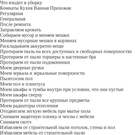
Что входит в уборку
Регу­лярная
Гене­ральная
После ремонта
Заправляем кровать
Собираем мусор и меняем мешки
Меняем мусорные мешки в корзинах
Раскладываем аккуратно вещи
Протираем пыль на всех доступных и свободных поверхностях
Протираем от пыли торшеры и настенные бра
Протираем от пыли подоконники
Моем дверные ручки
Моем зеркала и зеркальные поверхности
Пылесосим пол
Моем пол и плинтуса
Моем шкафы и тумбы внутри при условии, что они пустые
Моем шкафы сверху
Протираем от пыли все крупные предметы
Моем радиаторы отопления
Отодвигаем легкую мебель при мытье пола
Снимаем защитную пленку и чехлы с мебели
Снимаем скотч
Избавляем от строительной пыли потолок, стены и пол
Избавляем мебель от строительной пыли