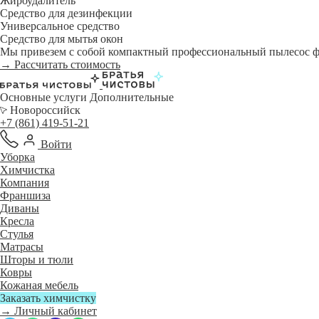
Жироудалитель
Средство для дезинфекции
Универсальное средство
Средство для мытья окон
Мы привезем с собой компактный профессиональный пылесос фи
→ Рассчитать стоимость
Основные услуги
Дополнительные
Новороссийск
+7 (861) 419-51-21
Войти
Уборка
Химчистка
Компания
Франшиза
Диваны
Кресла
Стулья
Матрасы
Шторы и тюли
Ковры
Кожаная мебель
Заказать химчистку
→ Личный кабинет