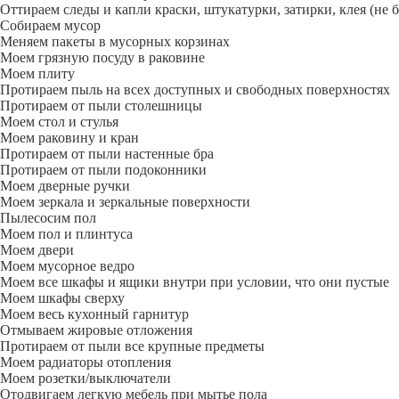
Оттираем следы и капли краски, штукатурки, затирки, клея (не 
Собираем мусор
Меняем пакеты в мусорных корзинах
Моем грязную посуду в раковине
Моем плиту
Протираем пыль на всех доступных и свободных поверхностях
Протираем от пыли столешницы
Моем стол и стулья
Моем раковину и кран
Протираем от пыли настенные бра
Протираем от пыли подоконники
Моем дверные ручки
Моем зеркала и зеркальные поверхности
Пылесосим пол
Моем пол и плинтуса
Моем двери
Моем мусорное ведро
Моем все шкафы и ящики внутри при условии, что они пустые
Моем шкафы сверху
Моем весь кухонный гарнитур
Отмываем жировые отложения
Протираем от пыли все крупные предметы
Моем радиаторы отопления
Моем розетки/выключатели
Отодвигаем легкую мебель при мытье пола