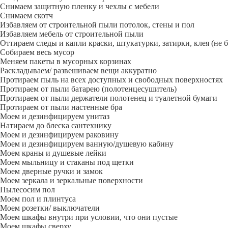
Снимаем защитную пленку и чехлы с мебели
Снимаем скотч
Избавляем от строительной пыли потолок, стены и пол
Избавляем мебель от строительной пыли
Оттираем следы и капли краски, штукатурки, затирки, клея (не 
Собираем весь мусор
Меняем пакеты в мусорных корзинах
Раскладываем/ развешиваем вещи аккуратно
Протираем пыль на всех доступных и свободных поверхностях
Протираем от пыли батарею (полотенцесушитель)
Протираем от пыли держатели полотенец и туалетной бумаги
Протираем от пыли настенные бра
Моем и дезинфицируем унитаз
Натираем до блеска сантехнику
Моем и дезинфицируем раковину
Моем и дезинфицируем ванную/душевую кабину
Моем краны и душевые лейки
Моем мыльницу и стаканы под щетки
Моем дверные ручки и замок
Моем зеркала и зеркальные поверхности
Пылесосим пол
Моем пол и плинтуса
Моем розетки/ выключатели
Моем шкафы внутри при условии, что они пустые
Моем шкафы сверху