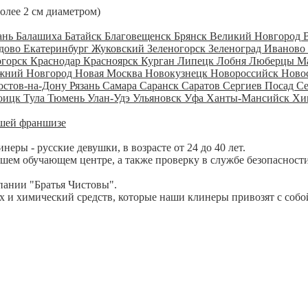
более 2 см диаметром)
ань
Балашиха
Батайск
Благовещенск
Брянск
Великий Новгород
дово
Екатеринбург
Жуковский
Зеленогорск
Зеленоград
Иваново
огорск
Краснодар
Красноярск
Курган
Липецк
Лобня
Люберцы
М
жний Новгород
Новая Москва
Новокузнецк
Новороссийск
Ново
остов-на-Дону
Рязань
Самара
Саранск
Саратов
Сергиев Посад
С
оицк
Тула
Тюмень
Улан-Удэ
Ульяновск
Уфа
Ханты-Мансийск
Хи
шей франшизе
ры - русские девушки, в возрасте от 24 до 40 лет.
шем обучающем центре, а также проверку в службе безопасности
пании "Братья Чистовы".
 и химический средств, которые наши клинеры привозят с собо