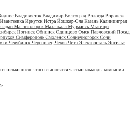
Видное
Владивосток
Владимир
Волгоград
Вологда
Воронеж
Ивантеевка
Иркутск
Истра
Йошкар-Ола
Казань
Калининград
агадан
Магнитогорск
Махачкала
Мурманск
Мытищи
сибирск
Ногинск
Обнинск
Одинцово
Омск
Павловский Посад
ерпухов
Симферополь
Смоленск
Солнечногорск
Сочи
мки
Челябинск
Череповец
Чехов
Чита
Электросталь
Энгельс
 и только после этого становятся частью команды компании
й: