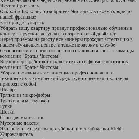
Химки
Челябинск
Череповец
Чехов
Чита
Электросталь
Энгельс
Якутск
Ярославль
Откройте Бюро чистоты Братьев Чистовых в своем городе по
нашей франшизе
Кто приедет убирать
Убирать вашу квартиру приедут профессионально обученные
клинеры - русские девушки, в возрасте от 24 до 40 лет.
Перед приемом на работу все клинеры проходят аттестацию в
нашем обучающем центре, а также проверку в службе
безопасности и только после этого становятся частью команды
компании "Братья Чистовы".
Все клинеры работают исключительно в форме с логотипом
компании "Братья Чистовы".
Уборка производится с помощью профессиональных
технических и химический средств, которые наши клинеры
привозят с собой:
Швабра
Тряпки из микрофибры
Тряпки для мытья окон
Губки
Щетки
Сгон для мытья окон
Мусорные пакеты
Экологичные средства для уборки немецкой марки Kiehl:
Жироудалитель