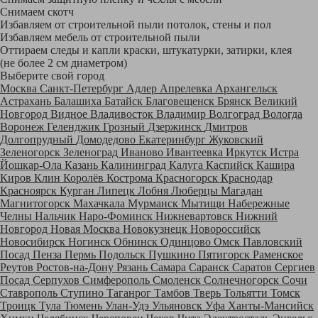
Снимаем скотч
Избавляем от строительной пыли потолок, стены и пол
Избавляем мебель от строительной пыли
Оттираем следы и капли краски, штукатурки, затирки, клея
(не более 2 см диаметром)
Выберите свой город
Москва
Санкт-Петербург
Адлер
Апрелевка
Архангельск
Астрахань
Балашиха
Батайск
Благовещенск
Брянск
Великий
Новгород
Видное
Владивосток
Владимир
Волгоград
Вологда
Воронеж
Геленджик
Грозный
Дзержинск
Дмитров
Долгопрудный
Домодедово
Екатеринбург
Жуковский
Зеленогорск
Зеленоград
Иваново
Ивантеевка
Иркутск
Истра
Йошкар-Ола
Казань
Калининград
Калуга
Каспийск
Кашира
Киров
Клин
Королёв
Кострома
Красногорск
Краснодар
Красноярск
Курган
Липецк
Лобня
Люберцы
Магадан
Магнитогорск
Махачкала
Мурманск
Мытищи
Набережные
Челны
Нальчик
Наро-Фоминск
Нижневартовск
Нижний
Новгород
Новая Москва
Новокузнецк
Новороссийск
Новосибирск
Ногинск
Обнинск
Одинцово
Омск
Павловский
Посад
Пенза
Пермь
Подольск
Пушкино
Пятигорск
Раменское
Реутов
Ростов-на-Дону
Рязань
Самара
Саранск
Саратов
Сергиев
Посад
Серпухов
Симферополь
Смоленск
Солнечногорск
Сочи
Ставрополь
Ступино
Таганрог
Тамбов
Тверь
Тольятти
Томск
Троицк
Тула
Тюмень
Улан-Удэ
Ульяновск
Уфа
Ханты-Мансийск