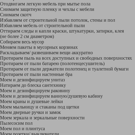
Отодвигаем легкую мебель при мытье пола
Снимаем защитную пленку и чехлы с мебели
Снимаем скотч
Избавляем от строительной пыли потолок, стены и пол
Избавляем мебель от строительной пыли
Оттираем следы и капли краски, штукатурки, затирки, клея
(не более 2 см диаметром)
Собираем весь мусор
Меняем пакеты в мусорных корзинах
Раскладываем/ развешиваем вещи аккуратно
Протираем пыль на всех доступных и свободных поверхностях
Протираем от пыли батарею (полотенцесушитель)
Протираем от пыли держатели полотенец и туалетной бумаги
Протираем от пыли настенные бра
Моем и дезинфицируем унитаз
Натираем до блеска сантехнику
Моем и дезинфицируем раковину
Моем и дезинфицируем ванную/душевую кабину
Моем краны и душевые лейки
Моем мыльницу и стаканы под щетки
Моем дверные ручки и замок
Моем зеркала и зеркальные поверхности
Пылесосим пол
Моем пол и плинтуса
Моем розетки/ выключатели