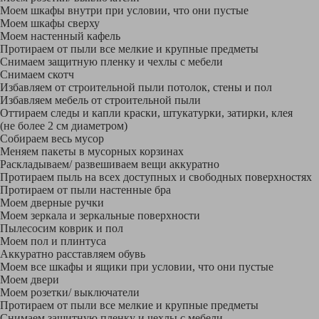
Моем шкафы внутри при условии, что они пустые
Моем шкафы сверху
Моем настенный кафель
Протираем от пыли все мелкие и крупные предметы
Снимаем защитную пленку и чехлы с мебели
Снимаем скотч
Избавляем от строительной пыли потолок, стены и пол
Избавляем мебель от строительной пыли
Оттираем следы и капли краски, штукатурки, затирки, клея
(не более 2 см диаметром)
Собираем весь мусор
Меняем пакеты в мусорных корзинах
Раскладываем/ развешиваем вещи аккуратно
Протираем пыль на всех доступных и свободных поверхностях
Протираем от пыли настенные бра
Моем дверные ручки
Моем зеркала и зеркальные поверхности
Пылесосим коврик и пол
Моем пол и плинтуса
Аккуратно расставляем обувь
Моем все шкафы и ящики при условии, что они пустые
Моем двери
Моем розетки/ выключатели
Протираем от пыли все мелкие и крупные предметы
Снимаем защитную пленку и чехлы с мебели