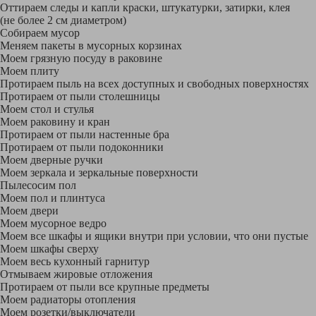
Оттираем следы и капли краски, штукатурки, затирки, клея
(не более 2 см диаметром)
Собираем мусор
Меняем пакеты в мусорных корзинах
Моем грязную посуду в раковине
Моем плиту
Протираем пыль на всех доступных и свободных поверхностях
Протираем от пыли столешницы
Моем стол и стулья
Моем раковину и кран
Протираем от пыли настенные бра
Протираем от пыли подоконники
Моем дверные ручки
Моем зеркала и зеркальные поверхности
Пылесосим пол
Моем пол и плинтуса
Моем двери
Моем мусорное ведро
Моем все шкафы и ящики внутри при условии, что они пустые
Моем шкафы сверху
Моем весь кухонный гарнитур
Отмываем жировые отложения
Протираем от пыли все крупные предметы
Моем радиаторы отопления
Моем розетки/выключатели