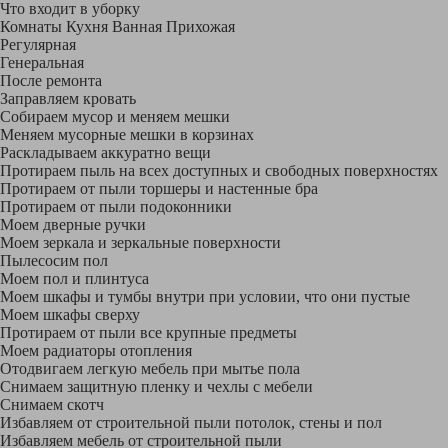
Что входит в уборку
Регу­лярная
Гене­ральная
После ремонта
Заправляем кровать
Собираем мусор и меняем мешки
Меняем мусорные мешки в корзинах
Раскладываем аккуратно вещи
Протираем пыль на всех доступных и свободных поверхностях
Протираем от пыли торшеры и настенные бра
Протираем от пыли подоконники
Моем дверные ручки
Моем зеркала и зеркальные поверхности
Пылесосим пол
Моем пол и плинтуса
Моем шкафы и тумбы внутри при условии, что они пустые
Моем шкафы сверху
Протираем от пыли все крупные предметы
Моем радиаторы отопления
Отодвигаем легкую мебель при мытье пола
Снимаем защитную пленку и чехлы с мебели
Снимаем скотч
Избавляем от строительной пыли потолок, стены и пол
Избавляем мебель от строительной пыли