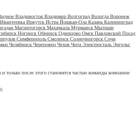
Видное
Владивосток
Владимир
Волгоград
Вологда
Воронеж
Ивантеевка
Иркутск
Истра
Йошкар-Ола
Казань
Калининград
агадан
Магнитогорск
Махачкала
Мурманск
Мытищи
сибирск
Ногинск
Обнинск
Одинцово
Омск
Павловский Посад
ерпухов
Симферополь
Смоленск
Солнечногорск
Сочи
мки
Челябинск
Череповец
Чехов
Чита
Электросталь
Энгельс
 и только после этого становятся частью команды компании
й: