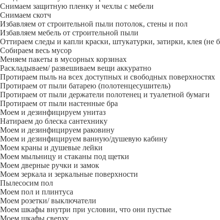
Снимаем защитную пленку и чехлы с мебели
Снимаем скотч
Избавляем от строительной пыли потолок, стены и пол
Избавляем мебель от строительной пыли
Оттираем следы и капли краски, штукатурки, затирки, клея (не 
Собираем весь мусор
Меняем пакеты в мусорных корзинах
Раскладываем/ развешиваем вещи аккуратно
Протираем пыль на всех доступных и свободных поверхностях
Протираем от пыли батарею (полотенцесушитель)
Протираем от пыли держатели полотенец и туалетной бумаги
Протираем от пыли настенные бра
Моем и дезинфицируем унитаз
Натираем до блеска сантехнику
Моем и дезинфицируем раковину
Моем и дезинфицируем ванную/душевую кабину
Моем краны и душевые лейки
Моем мыльницу и стаканы под щетки
Моем дверные ручки и замок
Моем зеркала и зеркальные поверхности
Пылесосим пол
Моем пол и плинтуса
Моем розетки/ выключатели
Моем шкафы внутри при условии, что они пустые
Моем шкафы сверху