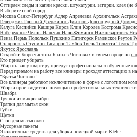
Оттираем следы и капли краски, штукатурки, затирки, клея (не 
Выберите свой город
Москва
Санкт-Петербург
Адлер
Апрелевка
Архангельск
Астрах
Геленджик
Грозный
Дзержинск
Дмитров
Долгопрудный
Домоде
Калуга
Каспийск
Кашира
Киров
Клин
Королёв
Кострома
Красн
Набережные Челны
Нальчик
Наро-Фоминск
Нижневартовск
Ни
Пенза
Пермь
Подольск
Пушкино
Пятигорск
Раменское
Реутов
Р
Ставрополь
Ступино
Таганрог
Тамбов
Тверь
Тольятти
Томск
Тр
Якутск
Ярославль
Откройте Бюро чистоты Братьев Чистовых в своем городе по
на
Кто приедет убирать
Убирать вашу квартиру приедут профессионально обученные клине
Перед приемом на работу все клинеры проходят аттестацию в на
"Братья Чистовы".
Все клинеры работают исключительно в форме с логотипом ком
Уборка производится с помощью профессиональных технических
Швабра
Тряпки из микрофибры
Тряпки для мытья окон
Губки
Щетки
Сгон для мытья окон
Мусорные пакеты
Экологичные средства для уборки немецкой марки Kiehl: