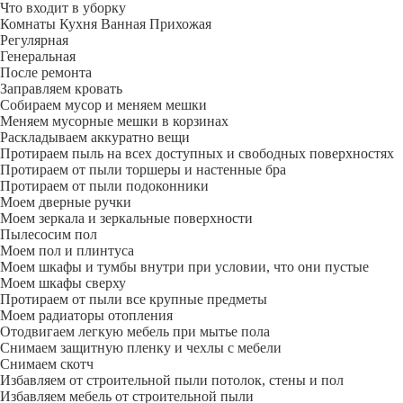
Что входит в уборку
Регу­лярная
Гене­ральная
После ремонта
Заправляем кровать
Собираем мусор и меняем мешки
Меняем мусорные мешки в корзинах
Раскладываем аккуратно вещи
Протираем пыль на всех доступных и свободных поверхностях
Протираем от пыли торшеры и настенные бра
Протираем от пыли подоконники
Моем дверные ручки
Моем зеркала и зеркальные поверхности
Пылесосим пол
Моем пол и плинтуса
Моем шкафы и тумбы внутри при условии, что они пустые
Моем шкафы сверху
Протираем от пыли все крупные предметы
Моем радиаторы отопления
Отодвигаем легкую мебель при мытье пола
Снимаем защитную пленку и чехлы с мебели
Снимаем скотч
Избавляем от строительной пыли потолок, стены и пол
Избавляем мебель от строительной пыли