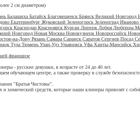
более 2 см диаметром)
ань
Балашиха
Батайск
Благовещенск
Брянск
Великий Новгород
дово
Екатеринбург
Жуковский
Зеленогорск
Зеленоград
Иваново
огорск
Краснодар
Красноярск
Курган
Липецк
Лобня
Люберцы
М
жний Новгород
Новая Москва
Новокузнецк
Новороссийск
Ново
остов-на-Дону
Рязань
Самара
Саранск
Саратов
Сергиев Посад
С
оицк
Тула
Тюмень
Улан-Удэ
Ульяновск
Уфа
Ханты-Мансийск
Хи
шей франшизе
ры - русские девушки, в возрасте от 24 до 40 лет.
шем обучающем центре, а также проверку в службе безопасности
пании "Братья Чистовы".
 и химический средств, которые наши клинеры привозят с собо