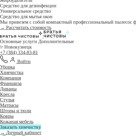
Жироудалитель
Средство для дезинфекции
Универсальное средство
Средство для мытья окон
Мы привезем с собой компактный профессиональный пылесос фи
→ Рассчитать стоимость
Основные услуги
Дополнительные
Новокузнецк
+7 (384) 334-83-81
Войти
Уборка
Химчистка
Компания
Франшиза
Диваны
Кресла
Стулья
Матрасы
Шторы и тюли
Ковры
Кожаная мебель
Заказать химчистку
→ Личный кабинет