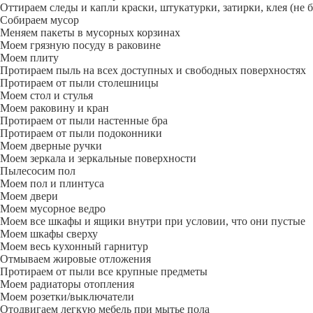
Оттираем следы и капли краски, штукатурки, затирки, клея (не 
Собираем мусор
Меняем пакеты в мусорных корзинах
Моем грязную посуду в раковине
Моем плиту
Протираем пыль на всех доступных и свободных поверхностях
Протираем от пыли столешницы
Моем стол и стулья
Моем раковину и кран
Протираем от пыли настенные бра
Протираем от пыли подоконники
Моем дверные ручки
Моем зеркала и зеркальные поверхности
Пылесосим пол
Моем пол и плинтуса
Моем двери
Моем мусорное ведро
Моем все шкафы и ящики внутри при условии, что они пустые
Моем шкафы сверху
Моем весь кухонный гарнитур
Отмываем жировые отложения
Протираем от пыли все крупные предметы
Моем радиаторы отопления
Моем розетки/выключатели
Отодвигаем легкую мебель при мытье пола