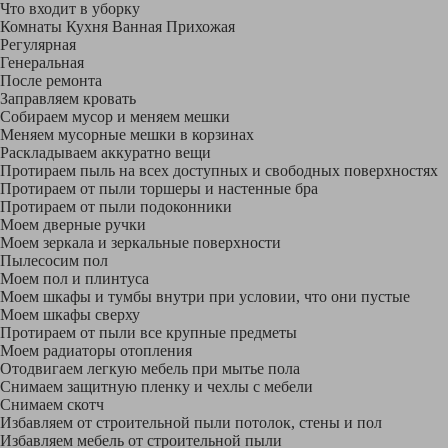
Что входит в уборку
Регу­лярная
Гене­ральная
После ремонта
Заправляем кровать
Собираем мусор и меняем мешки
Меняем мусорные мешки в корзинах
Раскладываем аккуратно вещи
Протираем пыль на всех доступных и свободных поверхностях
Протираем от пыли торшеры и настенные бра
Протираем от пыли подоконники
Моем дверные ручки
Моем зеркала и зеркальные поверхности
Пылесосим пол
Моем пол и плинтуса
Моем шкафы и тумбы внутри при условии, что они пустые
Моем шкафы сверху
Протираем от пыли все крупные предметы
Моем радиаторы отопления
Отодвигаем легкую мебель при мытье пола
Снимаем защитную пленку и чехлы с мебели
Снимаем скотч
Избавляем от строительной пыли потолок, стены и пол
Избавляем мебель от строительной пыли