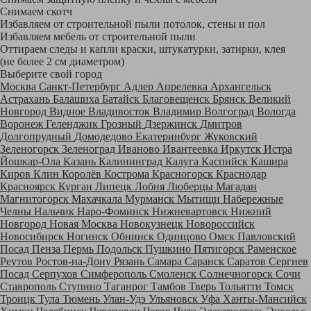
Снимаем скотч
Избавляем от строительной пыли потолок, стены и пол
Избавляем мебель от строительной пыли
Оттираем следы и капли краски, штукатурки, затирки, клея
(не более 2 см диаметром)
Выберите свой город
Москва
Санкт-Петербург
Адлер
Апрелевка
Архангельск
Астрахань
Балашиха
Батайск
Благовещенск
Брянск
Великий
Новгород
Видное
Владивосток
Владимир
Волгоград
Вологда
Воронеж
Геленджик
Грозный
Дзержинск
Дмитров
Долгопрудный
Домодедово
Екатеринбург
Жуковский
Зеленогорск
Зеленоград
Иваново
Ивантеевка
Иркутск
Истра
Йошкар-Ола
Казань
Калининград
Калуга
Каспийск
Кашира
Киров
Клин
Королёв
Кострома
Красногорск
Краснодар
Красноярск
Курган
Липецк
Лобня
Люберцы
Магадан
Магнитогорск
Махачкала
Мурманск
Мытищи
Набережные
Челны
Нальчик
Наро-Фоминск
Нижневартовск
Нижний
Новгород
Новая Москва
Новокузнецк
Новороссийск
Новосибирск
Ногинск
Обнинск
Одинцово
Омск
Павловский
Посад
Пенза
Пермь
Подольск
Пушкино
Пятигорск
Раменское
Реутов
Ростов-на-Дону
Рязань
Самара
Саранск
Саратов
Сергиев
Посад
Серпухов
Симферополь
Смоленск
Солнечногорск
Сочи
Ставрополь
Ступино
Таганрог
Тамбов
Тверь
Тольятти
Томск
Троицк
Тула
Тюмень
Улан-Удэ
Ульяновск
Уфа
Ханты-Мансийск