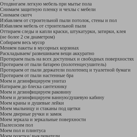
Отодвигаем легкую мебель при мытье пола
Снимаем защитную пленку и чехлы с мебели
Снимаем скотч
Избавляем от строительной пыли потолок, стены и пол
Избавляем мебель от строительной пыли
Оттираем следы и капли краски, штукатурки, затирки, клея
(не более 2 см диаметром)
Собираем весь мусор
Меняем пакеты в мусорных корзинах
Раскладываем/ развешиваем вещи аккуратно
Протираем пыль на всех доступных и свободных поверхностях
Протираем от пыли батарею (полотенцесушитель)
Протираем от пыли держатели полотенец и туалетной бумаги
Протираем от пыли настенные бра
Моем и дезинфицируем унитаз
Натираем до блеска сантехнику
Моем и дезинфицируем раковину
Моем и дезинфицируем ванную/душевую кабину
Моем краны и душевые лейки
Моем мыльницу и стаканы под щетки
Моем дверные ручки и замок
Моем зеркала и зеркальные поверхности
Пылесосим пол
Моем пол и плинтуса
Моем розетки/ выключатели