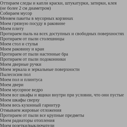
Оттираем следы и капли краски, штукатурки, затирки, клея
(не более 2 см диаметром)
Собираем мусор
Меняем пакеты в мусорных корзинах
Моем грязную посуду в раковине
Моем плиту
Протираем пыль на всех доступных и свободных поверхностях
Протираем от пыли столешницы
Моем стол и стулья
Моем раковину и кран
Протираем от пыли настенные бра
Протираем от пыли подоконники
Моем дверные ручки
Моем зеркала и зеркальные поверхности
Пылесосим пол
Моем пол и плинтуса
Моем двери
Моем мусорное ведро
Моем все шкафы и ящики внутри при условии, что они пустые
Моем шкафы сверху
Моем весь кухонный гарнитур
Отмываем жировые отложения
Протираем от пыли все крупные предметы
Моем радиаторы отопления
Моем розетки/выключатели