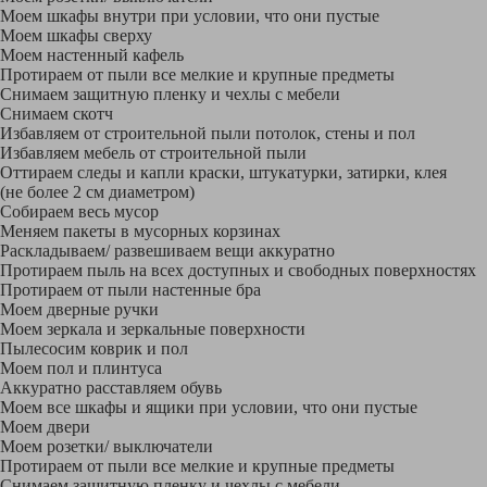
Моем шкафы внутри при условии, что они пустые
Моем шкафы сверху
Моем настенный кафель
Протираем от пыли все мелкие и крупные предметы
Снимаем защитную пленку и чехлы с мебели
Снимаем скотч
Избавляем от строительной пыли потолок, стены и пол
Избавляем мебель от строительной пыли
Оттираем следы и капли краски, штукатурки, затирки, клея
(не более 2 см диаметром)
Собираем весь мусор
Меняем пакеты в мусорных корзинах
Раскладываем/ развешиваем вещи аккуратно
Протираем пыль на всех доступных и свободных поверхностях
Протираем от пыли настенные бра
Моем дверные ручки
Моем зеркала и зеркальные поверхности
Пылесосим коврик и пол
Моем пол и плинтуса
Аккуратно расставляем обувь
Моем все шкафы и ящики при условии, что они пустые
Моем двери
Моем розетки/ выключатели
Протираем от пыли все мелкие и крупные предметы
Снимаем защитную пленку и чехлы с мебели