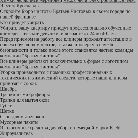
Химки
Челябинск
Череповец
Чехов
Чита
Электросталь
Энгельс
Якутск
Ярославль
Откройте Бюро чистоты Братьев Чистовых в своем городе по
нашей франшизе
Кто приедет убирать
Убирать вашу квартиру приедут профессионально обученные
клинеры - русские девушки, в возрасте от 24 до 40 лет.
Перед приемом на работу все клинеры проходят аттестацию в
нашем обучающем центре, а также проверку в службе
безопасности и только после этого становятся частью команды
компании "Братья Чистовы".
Все клинеры работают исключительно в форме с логотипом
компании "Братья Чистовы".
Уборка производится с помощью профессиональных
технических и химический средств, которые наши клинеры
привозят с собой:
Швабра
Тряпки из микрофибры
Тряпки для мытья окон
Губки
Щетки
Сгон для мытья окон
Мусорные пакеты
Экологичные средства для уборки немецкой марки Kiehl:
Жироудалитель