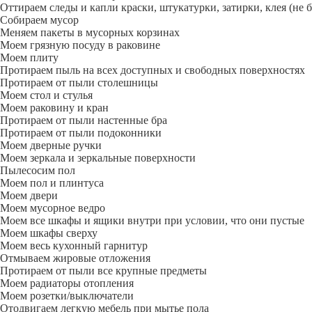
Оттираем следы и капли краски, штукатурки, затирки, клея (не 
Собираем мусор
Меняем пакеты в мусорных корзинах
Моем грязную посуду в раковине
Моем плиту
Протираем пыль на всех доступных и свободных поверхностях
Протираем от пыли столешницы
Моем стол и стулья
Моем раковину и кран
Протираем от пыли настенные бра
Протираем от пыли подоконники
Моем дверные ручки
Моем зеркала и зеркальные поверхности
Пылесосим пол
Моем пол и плинтуса
Моем двери
Моем мусорное ведро
Моем все шкафы и ящики внутри при условии, что они пустые
Моем шкафы сверху
Моем весь кухонный гарнитур
Отмываем жировые отложения
Протираем от пыли все крупные предметы
Моем радиаторы отопления
Моем розетки/выключатели
Отодвигаем легкую мебель при мытье пола