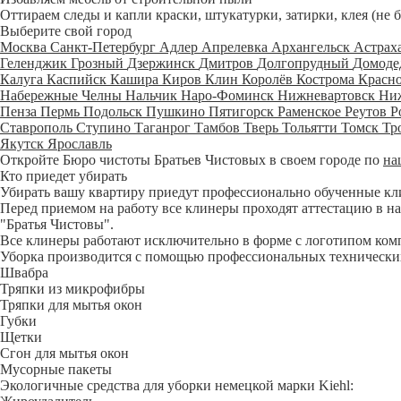
Оттираем следы и капли краски, штукатурки, затирки, клея (не 
Выберите свой город
Москва
Санкт-Петербург
Адлер
Апрелевка
Архангельск
Астрах
Геленджик
Грозный
Дзержинск
Дмитров
Долгопрудный
Домоде
Калуга
Каспийск
Кашира
Киров
Клин
Королёв
Кострома
Красн
Набережные Челны
Нальчик
Наро-Фоминск
Нижневартовск
Ни
Пенза
Пермь
Подольск
Пушкино
Пятигорск
Раменское
Реутов
Р
Ставрополь
Ступино
Таганрог
Тамбов
Тверь
Тольятти
Томск
Тр
Якутск
Ярославль
Откройте Бюро чистоты Братьев Чистовых в своем городе по
на
Кто приедет убирать
Убирать вашу квартиру приедут профессионально обученные клине
Перед приемом на работу все клинеры проходят аттестацию в на
"Братья Чистовы".
Все клинеры работают исключительно в форме с логотипом ком
Уборка производится с помощью профессиональных технических
Швабра
Тряпки из микрофибры
Тряпки для мытья окон
Губки
Щетки
Сгон для мытья окон
Мусорные пакеты
Экологичные средства для уборки немецкой марки Kiehl: