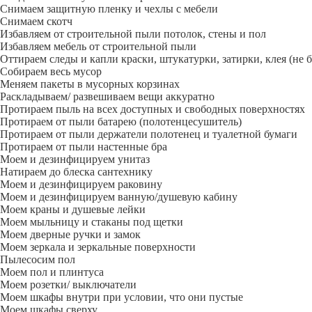
Снимаем защитную пленку и чехлы с мебели
Снимаем скотч
Избавляем от строительной пыли потолок, стены и пол
Избавляем мебель от строительной пыли
Оттираем следы и капли краски, штукатурки, затирки, клея (не 
Собираем весь мусор
Меняем пакеты в мусорных корзинах
Раскладываем/ развешиваем вещи аккуратно
Протираем пыль на всех доступных и свободных поверхностях
Протираем от пыли батарею (полотенцесушитель)
Протираем от пыли держатели полотенец и туалетной бумаги
Протираем от пыли настенные бра
Моем и дезинфицируем унитаз
Натираем до блеска сантехнику
Моем и дезинфицируем раковину
Моем и дезинфицируем ванную/душевую кабину
Моем краны и душевые лейки
Моем мыльницу и стаканы под щетки
Моем дверные ручки и замок
Моем зеркала и зеркальные поверхности
Пылесосим пол
Моем пол и плинтуса
Моем розетки/ выключатели
Моем шкафы внутри при условии, что они пустые
Моем шкафы сверху