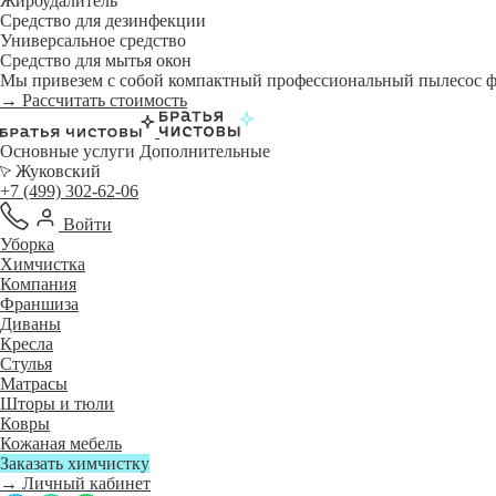
Жироудалитель
Средство для дезинфекции
Универсальное средство
Средство для мытья окон
Мы привезем с собой компактный профессиональный пылесос фи
→ Рассчитать стоимость
Основные услуги
Дополнительные
Жуковский
+7 (499) 302-62-06
Войти
Уборка
Химчистка
Компания
Франшиза
Диваны
Кресла
Стулья
Матрасы
Шторы и тюли
Ковры
Кожаная мебель
Заказать химчистку
→ Личный кабинет