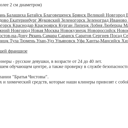
более 2 см диаметром)
ань
Балашиха
Батайск
Благовещенск
Брянск
Великий Новгород
дово
Екатеринбург
Жуковский
Зеленогорск
Зеленоград
Иваново
огорск
Краснодар
Красноярск
Курган
Липецк
Лобня
Люберцы
М
жний Новгород
Новая Москва
Новокузнецк
Новороссийск
Ново
остов-на-Дону
Рязань
Самара
Саранск
Саратов
Сергиев Посад
С
оицк
Тула
Тюмень
Улан-Удэ
Ульяновск
Уфа
Ханты-Мансийск
Хи
шей франшизе
ры - русские девушки, в возрасте от 24 до 40 лет.
шем обучающем центре, а также проверку в службе безопасности
пании "Братья Чистовы".
 и химический средств, которые наши клинеры привозят с собо