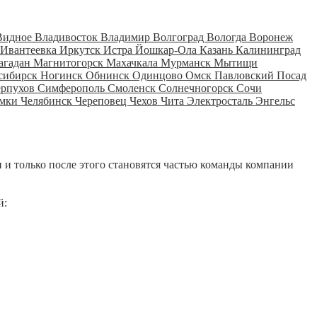
Видное
Владивосток
Владимир
Волгоград
Вологда
Воронеж
Ивантеевка
Иркутск
Истра
Йошкар-Ола
Казань
Калининград
агадан
Магнитогорск
Махачкала
Мурманск
Мытищи
сибирск
Ногинск
Обнинск
Одинцово
Омск
Павловский Посад
ерпухов
Симферополь
Смоленск
Солнечногорск
Сочи
мки
Челябинск
Череповец
Чехов
Чита
Электросталь
Энгельс
 и только после этого становятся частью команды компании
й: