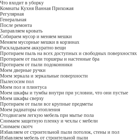
Что входит в уборку
Регу­лярная
Гене­ральная
После ремонта
Заправляем кровать
Собираем мусор и меняем мешки
Меняем мусорные мешки в корзинах
Раскладываем аккуратно вещи
Протираем пыль на всех доступных и свободных поверхностях
Протираем от пыли торшеры и настенные бра
Протираем от пыли подоконники
Моем дверные ручки
Моем зеркала и зеркальные поверхности
Пылесосим пол
Моем пол и плинтуса
Моем шкафы и тумбы внутри при условии, что они пустые
Моем шкафы сверху
Протираем от пыли все крупные предметы
Моем радиаторы отопления
Отодвигаем легкую мебель при мытье пола
Снимаем защитную пленку и чехлы с мебели
Снимаем скотч
Избавляем от строительной пыли потолок, стены и пол
Избавляем мебель от строительной пыли