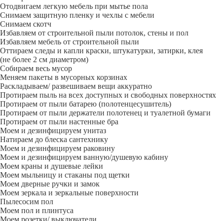
Отодвигаем легкую мебель при мытье пола
Снимаем защитную пленку и чехлы с мебели
Снимаем скотч
Избавляем от строительной пыли потолок, стены и пол
Избавляем мебель от строительной пыли
Оттираем следы и капли краски, штукатурки, затирки, клея
(не более 2 см диаметром)
Собираем весь мусор
Меняем пакеты в мусорных корзинах
Раскладываем/ развешиваем вещи аккуратно
Протираем пыль на всех доступных и свободных поверхностях
Протираем от пыли батарею (полотенцесушитель)
Протираем от пыли держатели полотенец и туалетной бумаги
Протираем от пыли настенные бра
Моем и дезинфицируем унитаз
Натираем до блеска сантехнику
Моем и дезинфицируем раковину
Моем и дезинфицируем ванную/душевую кабину
Моем краны и душевые лейки
Моем мыльницу и стаканы под щетки
Моем дверные ручки и замок
Моем зеркала и зеркальные поверхности
Пылесосим пол
Моем пол и плинтуса
Моем розетки/ выключатели