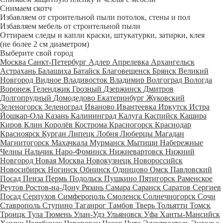
Снимаем скотч
Избавляем от строительной пыли потолок, стены и пол
Избавляем мебель от строительной пыли
Оттираем следы и капли краски, штукатурки, затирки, клея
(не более 2 см диаметром)
Выберите свой город
Москва
Санкт-Петербург
Адлер
Апрелевка
Архангельск
Астрахань
Балашиха
Батайск
Благовещенск
Брянск
Великий
Новгород
Видное
Владивосток
Владимир
Волгоград
Вологда
Воронеж
Геленджик
Грозный
Дзержинск
Дмитров
Долгопрудный
Домодедово
Екатеринбург
Жуковский
Зеленогорск
Зеленоград
Иваново
Ивантеевка
Иркутск
Истра
Йошкар-Ола
Казань
Калининград
Калуга
Каспийск
Кашира
Киров
Клин
Королёв
Кострома
Красногорск
Краснодар
Красноярск
Курган
Липецк
Лобня
Люберцы
Магадан
Магнитогорск
Махачкала
Мурманск
Мытищи
Набережные
Челны
Нальчик
Наро-Фоминск
Нижневартовск
Нижний
Новгород
Новая Москва
Новокузнецк
Новороссийск
Новосибирск
Ногинск
Обнинск
Одинцово
Омск
Павловский
Посад
Пенза
Пермь
Подольск
Пушкино
Пятигорск
Раменское
Реутов
Ростов-на-Дону
Рязань
Самара
Саранск
Саратов
Сергиев
Посад
Серпухов
Симферополь
Смоленск
Солнечногорск
Сочи
Ставрополь
Ступино
Таганрог
Тамбов
Тверь
Тольятти
Томск
Троицк
Тула
Тюмень
Улан-Удэ
Ульяновск
Уфа
Ханты-Мансийск