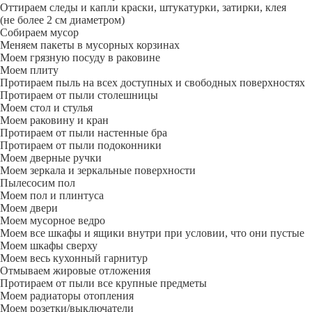
Оттираем следы и капли краски, штукатурки, затирки, клея
(не более 2 см диаметром)
Собираем мусор
Меняем пакеты в мусорных корзинах
Моем грязную посуду в раковине
Моем плиту
Протираем пыль на всех доступных и свободных поверхностях
Протираем от пыли столешницы
Моем стол и стулья
Моем раковину и кран
Протираем от пыли настенные бра
Протираем от пыли подоконники
Моем дверные ручки
Моем зеркала и зеркальные поверхности
Пылесосим пол
Моем пол и плинтуса
Моем двери
Моем мусорное ведро
Моем все шкафы и ящики внутри при условии, что они пустые
Моем шкафы сверху
Моем весь кухонный гарнитур
Отмываем жировые отложения
Протираем от пыли все крупные предметы
Моем радиаторы отопления
Моем розетки/выключатели