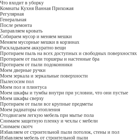
Что входит в уборку
Регу­лярная
Гене­ральная
После ремонта
Заправляем кровать
Собираем мусор и меняем мешки
Меняем мусорные мешки в корзинах
Раскладываем аккуратно вещи
Протираем пыль на всех доступных и свободных поверхностях
Протираем от пыли торшеры и настенные бра
Протираем от пыли подоконники
Моем дверные ручки
Моем зеркала и зеркальные поверхности
Пылесосим пол
Моем пол и плинтуса
Моем шкафы и тумбы внутри при условии, что они пустые
Моем шкафы сверху
Протираем от пыли все крупные предметы
Моем радиаторы отопления
Отодвигаем легкую мебель при мытье пола
Снимаем защитную пленку и чехлы с мебели
Снимаем скотч
Избавляем от строительной пыли потолок, стены и пол
Избавляем мебель от строительной пыли