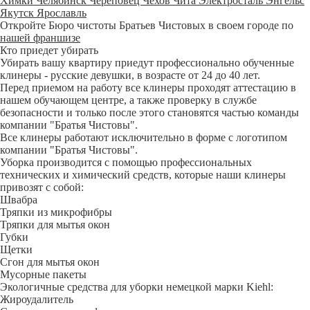
Химки
Челябинск
Череповец
Чехов
Чита
Электросталь
Энгельс
Якутск
Ярославль
Откройте Бюро чистоты Братьев Чистовых в своем городе по
нашей франшизе
Кто приедет убирать
Убирать вашу квартиру приедут профессионально обученные
клинеры - русские девушки, в возрасте от 24 до 40 лет.
Перед приемом на работу все клинеры проходят аттестацию в
нашем обучающем центре, а также проверку в службе
безопасности и только после этого становятся частью команды
компании "Братья Чистовы".
Все клинеры работают исключительно в форме с логотипом
компании "Братья Чистовы".
Уборка производится с помощью профессиональных
технических и химический средств, которые наши клинеры
привозят с собой:
Швабра
Тряпки из микрофибры
Тряпки для мытья окон
Губки
Щетки
Сгон для мытья окон
Мусорные пакеты
Экологичные средства для уборки немецкой марки Kiehl:
Жироудалитель