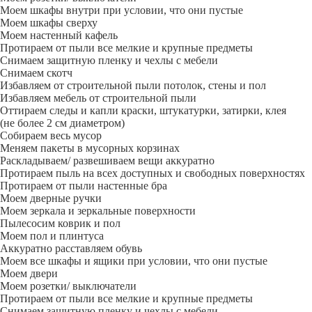
Моем шкафы внутри при условии, что они пустые
Моем шкафы сверху
Моем настенный кафель
Протираем от пыли все мелкие и крупные предметы
Снимаем защитную пленку и чехлы с мебели
Снимаем скотч
Избавляем от строительной пыли потолок, стены и пол
Избавляем мебель от строительной пыли
Оттираем следы и капли краски, штукатурки, затирки, клея
(не более 2 см диаметром)
Собираем весь мусор
Меняем пакеты в мусорных корзинах
Раскладываем/ развешиваем вещи аккуратно
Протираем пыль на всех доступных и свободных поверхностях
Протираем от пыли настенные бра
Моем дверные ручки
Моем зеркала и зеркальные поверхности
Пылесосим коврик и пол
Моем пол и плинтуса
Аккуратно расставляем обувь
Моем все шкафы и ящики при условии, что они пустые
Моем двери
Моем розетки/ выключатели
Протираем от пыли все мелкие и крупные предметы
Снимаем защитную пленку и чехлы с мебели