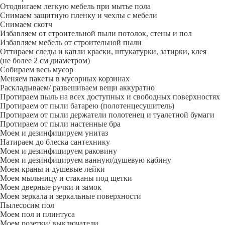
Отодвигаем легкую мебель при мытье пола
Снимаем защитную пленку и чехлы с мебели
Снимаем скотч
Избавляем от строительной пыли потолок, стены и пол
Избавляем мебель от строительной пыли
Оттираем следы и капли краски, штукатурки, затирки, клея
(не более 2 см диаметром)
Собираем весь мусор
Меняем пакеты в мусорных корзинах
Раскладываем/ развешиваем вещи аккуратно
Протираем пыль на всех доступных и свободных поверхностях
Протираем от пыли батарею (полотенцесушитель)
Протираем от пыли держатели полотенец и туалетной бумаги
Протираем от пыли настенные бра
Моем и дезинфицируем унитаз
Натираем до блеска сантехнику
Моем и дезинфицируем раковину
Моем и дезинфицируем ванную/душевую кабину
Моем краны и душевые лейки
Моем мыльницу и стаканы под щетки
Моем дверные ручки и замок
Моем зеркала и зеркальные поверхности
Пылесосим пол
Моем пол и плинтуса
Моем розетки/ выключатели