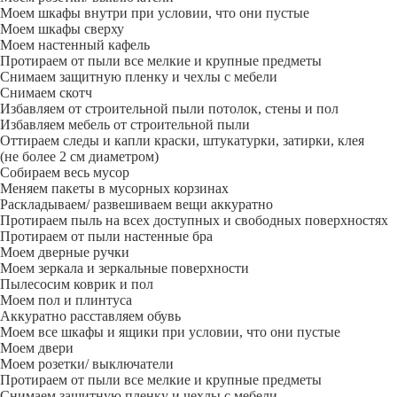
Моем шкафы внутри при условии, что они пустые
Моем шкафы сверху
Моем настенный кафель
Протираем от пыли все мелкие и крупные предметы
Снимаем защитную пленку и чехлы с мебели
Снимаем скотч
Избавляем от строительной пыли потолок, стены и пол
Избавляем мебель от строительной пыли
Оттираем следы и капли краски, штукатурки, затирки, клея
(не более 2 см диаметром)
Собираем весь мусор
Меняем пакеты в мусорных корзинах
Раскладываем/ развешиваем вещи аккуратно
Протираем пыль на всех доступных и свободных поверхностях
Протираем от пыли настенные бра
Моем дверные ручки
Моем зеркала и зеркальные поверхности
Пылесосим коврик и пол
Моем пол и плинтуса
Аккуратно расставляем обувь
Моем все шкафы и ящики при условии, что они пустые
Моем двери
Моем розетки/ выключатели
Протираем от пыли все мелкие и крупные предметы
Снимаем защитную пленку и чехлы с мебели