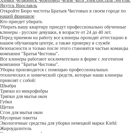
Химки
Челябинск
Череповец
Чехов
Чита
Электросталь
Энгельс
Якутск
Ярославль
Откройте Бюро чистоты Братьев Чистовых в своем городе по
нашей франшизе
Кто приедет убирать
Убирать вашу квартиру приедут профессионально обученные
клинеры - русские девушки, в возрасте от 24 до 40 лет.
Перед приемом на работу все клинеры проходят аттестацию в
нашем обучающем центре, а также проверку в службе
безопасности и только после этого становятся частью команды
компании "Братья Чистовы".
Все клинеры работают исключительно в форме с логотипом
компании "Братья Чистовы".
Уборка производится с помощью профессиональных
технических и химический средств, которые наши клинеры
привозят с собой:
Швабра
Тряпки из микрофибры
Тряпки для мытья окон
Губки
Щетки
Сгон для мытья окон
Мусорные пакеты
Экологичные средства для уборки немецкой марки Kiehl:
Жироудалитель