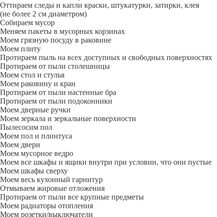
Оттираем следы и капли краски, штукатурки, затирки, клея
(не более 2 см диаметром)
Собираем мусор
Меняем пакеты в мусорных корзинах
Моем грязную посуду в раковине
Моем плиту
Протираем пыль на всех доступных и свободных поверхностях
Протираем от пыли столешницы
Моем стол и стулья
Моем раковину и кран
Протираем от пыли настенные бра
Протираем от пыли подоконники
Моем дверные ручки
Моем зеркала и зеркальные поверхности
Пылесосим пол
Моем пол и плинтуса
Моем двери
Моем мусорное ведро
Моем все шкафы и ящики внутри при условии, что они пустые
Моем шкафы сверху
Моем весь кухонный гарнитур
Отмываем жировые отложения
Протираем от пыли все крупные предметы
Моем радиаторы отопления
Моем розетки/выключатели