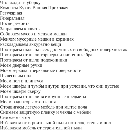
Что входит в уборку
Регу­лярная
Гене­ральная
После ремонта
Заправляем кровать
Собираем мусор и меняем мешки
Меняем мусорные мешки в корзинах
Раскладываем аккуратно вещи
Протираем пыль на всех доступных и свободных поверхностях
Протираем от пыли торшеры и настенные бра
Протираем от пыли подоконники
Моем дверные ручки
Моем зеркала и зеркальные поверхности
Пылесосим пол
Моем пол и плинтуса
Моем шкафы и тумбы внутри при условии, что они пустые
Моем шкафы сверху
Протираем от пыли все крупные предметы
Моем радиаторы отопления
Отодвигаем легкую мебель при мытье пола
Снимаем защитную пленку и чехлы с мебели
Снимаем скотч
Избавляем от строительной пыли потолок, стены и пол
Избавляем мебель от строительной пыли