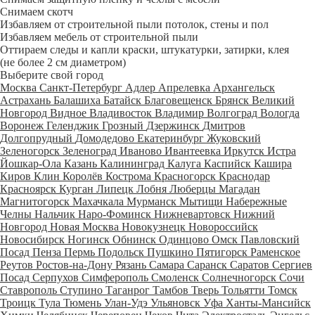
Снимаем скотч
Избавляем от строительной пыли потолок, стены и пол
Избавляем мебель от строительной пыли
Оттираем следы и капли краски, штукатурки, затирки, клея
(не более 2 см диаметром)
Выберите свой город
Москва
Санкт-Петербург
Адлер
Апрелевка
Архангельск
Астрахань
Балашиха
Батайск
Благовещенск
Брянск
Великий
Новгород
Видное
Владивосток
Владимир
Волгоград
Вологда
Воронеж
Геленджик
Грозный
Дзержинск
Дмитров
Долгопрудный
Домодедово
Екатеринбург
Жуковский
Зеленогорск
Зеленоград
Иваново
Ивантеевка
Иркутск
Истра
Йошкар-Ола
Казань
Калининград
Калуга
Каспийск
Кашира
Киров
Клин
Королёв
Кострома
Красногорск
Краснодар
Красноярск
Курган
Липецк
Лобня
Люберцы
Магадан
Магнитогорск
Махачкала
Мурманск
Мытищи
Набережные
Челны
Нальчик
Наро-Фоминск
Нижневартовск
Нижний
Новгород
Новая Москва
Новокузнецк
Новороссийск
Новосибирск
Ногинск
Обнинск
Одинцово
Омск
Павловский
Посад
Пенза
Пермь
Подольск
Пушкино
Пятигорск
Раменское
Реутов
Ростов-на-Дону
Рязань
Самара
Саранск
Саратов
Сергиев
Посад
Серпухов
Симферополь
Смоленск
Солнечногорск
Сочи
Ставрополь
Ступино
Таганрог
Тамбов
Тверь
Тольятти
Томск
Троицк
Тула
Тюмень
Улан-Удэ
Ульяновск
Уфа
Ханты-Мансийск