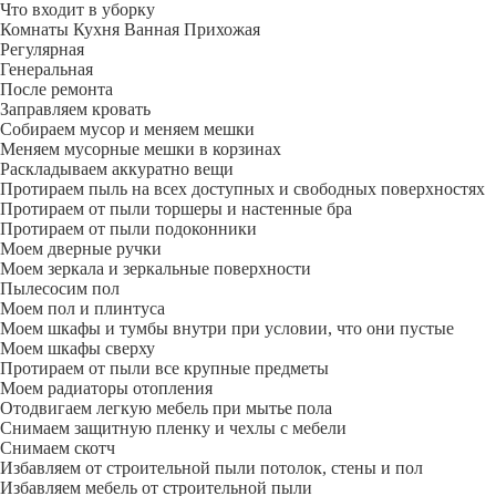
Что входит в уборку
Регу­лярная
Гене­ральная
После ремонта
Заправляем кровать
Собираем мусор и меняем мешки
Меняем мусорные мешки в корзинах
Раскладываем аккуратно вещи
Протираем пыль на всех доступных и свободных поверхностях
Протираем от пыли торшеры и настенные бра
Протираем от пыли подоконники
Моем дверные ручки
Моем зеркала и зеркальные поверхности
Пылесосим пол
Моем пол и плинтуса
Моем шкафы и тумбы внутри при условии, что они пустые
Моем шкафы сверху
Протираем от пыли все крупные предметы
Моем радиаторы отопления
Отодвигаем легкую мебель при мытье пола
Снимаем защитную пленку и чехлы с мебели
Снимаем скотч
Избавляем от строительной пыли потолок, стены и пол
Избавляем мебель от строительной пыли