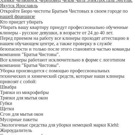
Химки
Челябинск
Череповец
Чехов
Чита
Электросталь
Энгельс
Якутск
Ярославль
Откройте Бюро чистоты Братьев Чистовых в своем городе по
нашей франшизе
Кто приедет убирать
Убирать вашу квартиру приедут профессионально обученные
клинеры - русские девушки, в возрасте от 24 до 40 лет.
Перед приемом на работу все клинеры проходят аттестацию в
нашем обучающем центре, а также проверку в службе
безопасности и только после этого становятся частью команды
компании "Братья Чистовы".
Все клинеры работают исключительно в форме с логотипом
компании "Братья Чистовы".
Уборка производится с помощью профессиональных
технических и химический средств, которые наши клинеры
привозят с собой:
Швабра
Тряпки из микрофибры
Тряпки для мытья окон
Губки
Щетки
Сгон для мытья окон
Мусорные пакеты
Экологичные средства для уборки немецкой марки Kiehl:
Жироудалитель