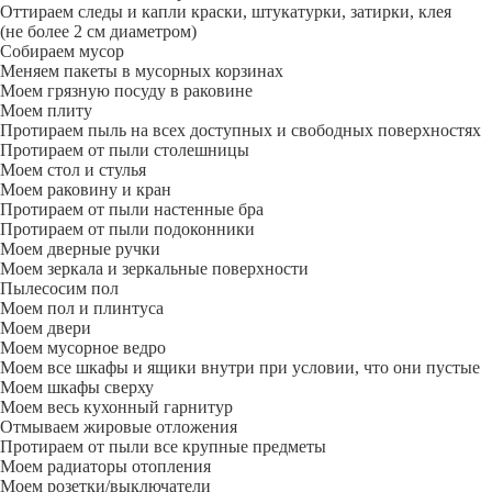
Оттираем следы и капли краски, штукатурки, затирки, клея
(не более 2 см диаметром)
Собираем мусор
Меняем пакеты в мусорных корзинах
Моем грязную посуду в раковине
Моем плиту
Протираем пыль на всех доступных и свободных поверхностях
Протираем от пыли столешницы
Моем стол и стулья
Моем раковину и кран
Протираем от пыли настенные бра
Протираем от пыли подоконники
Моем дверные ручки
Моем зеркала и зеркальные поверхности
Пылесосим пол
Моем пол и плинтуса
Моем двери
Моем мусорное ведро
Моем все шкафы и ящики внутри при условии, что они пустые
Моем шкафы сверху
Моем весь кухонный гарнитур
Отмываем жировые отложения
Протираем от пыли все крупные предметы
Моем радиаторы отопления
Моем розетки/выключатели