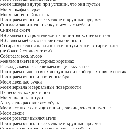
Моем шкафы внутри при условии, что они пустые
Моем шкафы сверху
Моем настенный кафель
Протираем от пыли все мелкие и крупные предметы
Снимаем защитную пленку и чехлы с мебели
Снимаем скотч
Избавляем от строительной пыли потолок, стены и пол
Избавляем мебель от строительной пыли
Оттираем следы и капли краски, штукатурки, затирки, клея
(не более 2 см диаметром)
Собираем весь мусор
Меняем пакеты в мусорных корзинах
Раскладываем/ развешиваем вещи аккуратно
Протираем пыль на всех доступных и свободных поверхностях
Протираем от пыли настенные бра
Моем дверные ручки
Моем зеркала и зеркальные поверхности
Пылесосим коврик и пол
Моем пол и плинтуса
Аккуратно расставляем обувь
Моем все шкафы и ящики при условии, что они пустые
Моем двери
Моем розетки/ выключатели
Протираем от пыли все мелкие и крупные предметы
Снимаем защитную пленку и чехлы с мебели