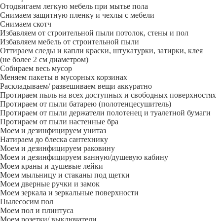
Отодвигаем легкую мебель при мытье пола
Снимаем защитную пленку и чехлы с мебели
Снимаем скотч
Избавляем от строительной пыли потолок, стены и пол
Избавляем мебель от строительной пыли
Оттираем следы и капли краски, штукатурки, затирки, клея
(не более 2 см диаметром)
Собираем весь мусор
Меняем пакеты в мусорных корзинах
Раскладываем/ развешиваем вещи аккуратно
Протираем пыль на всех доступных и свободных поверхностях
Протираем от пыли батарею (полотенцесушитель)
Протираем от пыли держатели полотенец и туалетной бумаги
Протираем от пыли настенные бра
Моем и дезинфицируем унитаз
Натираем до блеска сантехнику
Моем и дезинфицируем раковину
Моем и дезинфицируем ванную/душевую кабину
Моем краны и душевые лейки
Моем мыльницу и стаканы под щетки
Моем дверные ручки и замок
Моем зеркала и зеркальные поверхности
Пылесосим пол
Моем пол и плинтуса
Моем розетки/ выключатели