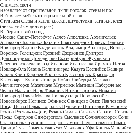
Снимаем скотч
Избавляем от строительной пыли потолок, стены и пол
Избавляем мебель от строительной пыли
Оттираем следы и капли краски, штукатурки, затирки, клея
(не более 2 см диаметром)
Выберите свой город
Москва
Санкт-Петербург
Адлер
Апрелевка
Архангельск
Астрахань
Балашиха
Батайск
Благовещенск
Брянск
Великий
Новгород
Видное
Владивосток
Владимир
Волгоград
Вологда
Воронеж
Геленджик
Грозный
Дзержинск
Дмитров
Долгопрудный
Домодедово
Екатеринбург
Жуковский
Зеленогорск
Зеленоград
Иваново
Ивантеевка
Иркутск
Истра
Йошкар-Ола
Казань
Калининград
Калуга
Каспийск
Кашира
Киров
Клин
Королёв
Кострома
Красногорск
Краснодар
Красноярск
Курган
Липецк
Лобня
Люберцы
Магадан
Магнитогорск
Махачкала
Мурманск
Мытищи
Набережные
Челны
Нальчик
Наро-Фоминск
Нижневартовск
Нижний
Новгород
Новая Москва
Новокузнецк
Новороссийск
Новосибирск
Ногинск
Обнинск
Одинцово
Омск
Павловский
Посад
Пенза
Пермь
Подольск
Пушкино
Пятигорск
Раменское
Реутов
Ростов-на-Дону
Рязань
Самара
Саранск
Саратов
Сергиев
Посад
Серпухов
Симферополь
Смоленск
Солнечногорск
Сочи
Ставрополь
Ступино
Таганрог
Тамбов
Тверь
Тольятти
Томск
Троицк
Тула
Тюмень
Улан-Удэ
Ульяновск
Уфа
Ханты-Мансийск