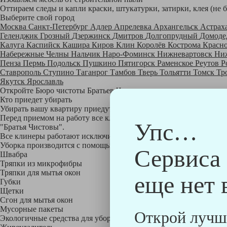
Оттираем следы и капли краски, штукатурки, затирки, клея (не 
Выберите свой город
Москва
Санкт-Петербург
Адлер
Апрелевка
Архангельск
Астрах
Геленджик
Грозный
Дзержинск
Дмитров
Долгопрудный
Домоде
Калуга
Каспийск
Кашира
Киров
Клин
Королёв
Кострома
Красн
Набережные Челны
Нальчик
Наро-Фоминск
Нижневартовск
Ни
Пенза
Пермь
Подольск
Пушкино
Пятигорск
Раменское
Реутов
Р
Ставрополь
Ступино
Таганрог
Тамбов
Тверь
Тольятти
Томск
Тр
Якутск
Ярославль
Откройте Бюро чистоты Братьев Чистовых в своем городе по
на
Кто приедет убирать
Убирать вашу квартиру приедут профессионально обученные клине
Перед приемом на работу все клинеры проходят аттестацию в на
Упс…
"Братья Чистовы".
Все клинеры работают исключительно в форме с логотипом ком
Уборка производится с помощью профессиональных технических
Сервиса
Швабра
Тряпки из микрофибры
Тряпки для мытья окон
еще нет 
Губки
Щетки
Сгон для мытья окон
Мусорные пакеты
Открой лучш
Экологичные средства для уборки немецкой марки Kiehl: