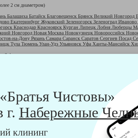
более 2 см диаметром)
ань
Балашиха
Батайск
Благовещенск
Брянск
Великий Новгород
дово
Екатеринбург
Жуковский
Зеленогорск
Зеленоград
Иваново
огорск
Краснодар
Красноярск
Курган
Липецк
Лобня
Люберцы
М
жний Новгород
Новая Москва
Новокузнецк
Новороссийск
Ново
остов-на-Дону
Рязань
Самара
Саранск
Саратов
Сергиев Посад
С
оицк
Тула
Тюмень
Улан-Удэ
Ульяновск
Уфа
Ханты-Мансийск
Хи
шей франшизе
ры - русские девушки, в возрасте от 24 до 40 лет.
шем обучающем центре, а также проверку в службе безопасности
пании "Братья Чистовы".
 и химический средств, которые наши клинеры привозят с собо
 «Братья Чистовы»
в г.
Набережные Челн
ий клининг