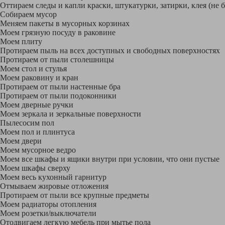
Оттираем следы и капли краски, штукатурки, затирки, клея (не 
Собираем мусор
Меняем пакеты в мусорных корзинах
Моем грязную посуду в раковине
Моем плиту
Протираем пыль на всех доступных и свободных поверхностях
Протираем от пыли столешницы
Моем стол и стулья
Моем раковину и кран
Протираем от пыли настенные бра
Протираем от пыли подоконники
Моем дверные ручки
Моем зеркала и зеркальные поверхности
Пылесосим пол
Моем пол и плинтуса
Моем двери
Моем мусорное ведро
Моем все шкафы и ящики внутри при условии, что они пустые
Моем шкафы сверху
Моем весь кухонный гарнитур
Отмываем жировые отложения
Протираем от пыли все крупные предметы
Моем радиаторы отопления
Моем розетки/выключатели
Отодвигаем легкую мебель при мытье пола