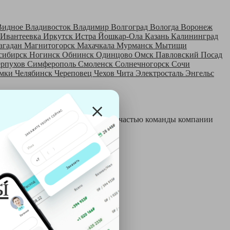
Видное
Владивосток
Владимир
Волгоград
Вологда
Воронеж
Ивантеевка
Иркутск
Истра
Йошкар-Ола
Казань
Калининград
агадан
Магнитогорск
Махачкала
Мурманск
Мытищи
сибирск
Ногинск
Обнинск
Одинцово
Омск
Павловский Посад
ерпухов
Симферополь
Смоленск
Солнечногорск
Сочи
мки
Челябинск
Череповец
Чехов
Чита
Электросталь
Энгельс
 и только после этого становятся частью команды компании
й:
ы