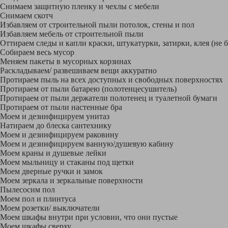
Снимаем защитную пленку и чехлы с мебели
Снимаем скотч
Избавляем от строительной пыли потолок, стены и пол
Избавляем мебель от строительной пыли
Оттираем следы и капли краски, штукатурки, затирки, клея (не 
Собираем весь мусор
Меняем пакеты в мусорных корзинах
Раскладываем/ развешиваем вещи аккуратно
Протираем пыль на всех доступных и свободных поверхностях
Протираем от пыли батарею (полотенцесушитель)
Протираем от пыли держатели полотенец и туалетной бумаги
Протираем от пыли настенные бра
Моем и дезинфицируем унитаз
Натираем до блеска сантехнику
Моем и дезинфицируем раковину
Моем и дезинфицируем ванную/душевую кабину
Моем краны и душевые лейки
Моем мыльницу и стаканы под щетки
Моем дверные ручки и замок
Моем зеркала и зеркальные поверхности
Пылесосим пол
Моем пол и плинтуса
Моем розетки/ выключатели
Моем шкафы внутри при условии, что они пустые
Моем шкафы сверху