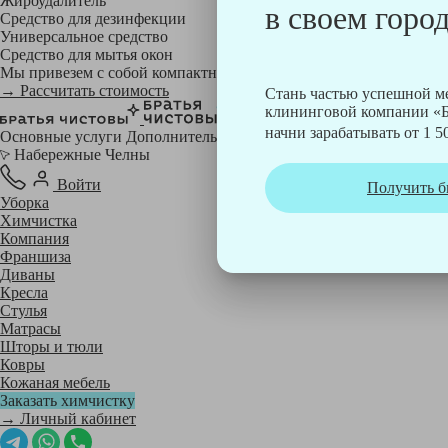
Жироудалитель
в своем город
Средство для дезинфекции
Универсальное средство
Средство для мытья окон
Мы привезем с собой компактный профессиональный пылесос фи
→ Рассчитать стоимость
Стань частью успешной 
клининговой компании «Б
начни зарабатывать от 1 50
Основные услуги
Дополнительные
Набережные Челны
Войти
Получить б
Уборка
Химчистка
Компания
Франшиза
Диваны
Кресла
Стулья
Матрасы
Шторы и тюли
Ковры
Кожаная мебель
Заказать химчистку
→ Личный кабинет