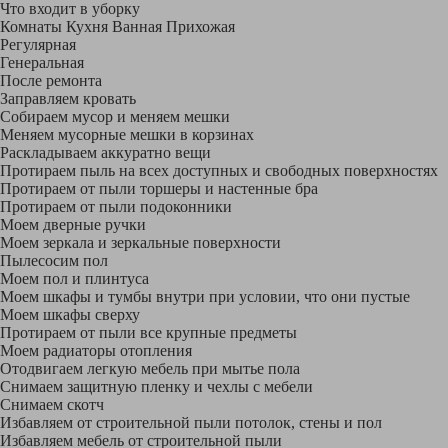
Что входит в уборку
Регу­лярная
Гене­ральная
После ремонта
Заправляем кровать
Собираем мусор и меняем мешки
Меняем мусорные мешки в корзинах
Раскладываем аккуратно вещи
Протираем пыль на всех доступных и свободных поверхностях
Протираем от пыли торшеры и настенные бра
Протираем от пыли подоконники
Моем дверные ручки
Моем зеркала и зеркальные поверхности
Пылесосим пол
Моем пол и плинтуса
Моем шкафы и тумбы внутри при условии, что они пустые
Моем шкафы сверху
Протираем от пыли все крупные предметы
Моем радиаторы отопления
Отодвигаем легкую мебель при мытье пола
Снимаем защитную пленку и чехлы с мебели
Снимаем скотч
Избавляем от строительной пыли потолок, стены и пол
Избавляем мебель от строительной пыли