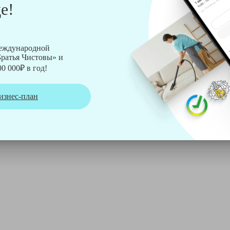
е!
рмы Soteco, а также утюг, ведро, парогенератор, аппарат дл
международной
ратья Чистовы» и
0 000₽ в год!
изнес-план