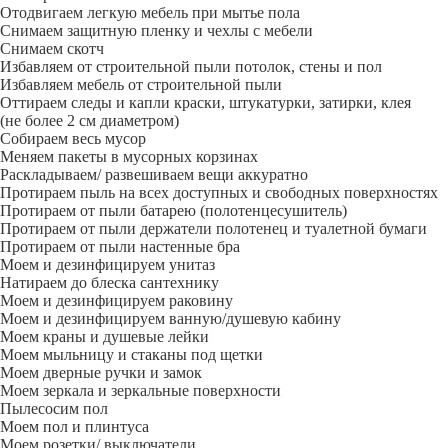
Отодвигаем легкую мебель при мытье пола
Снимаем защитную пленку и чехлы с мебели
Снимаем скотч
Избавляем от строительной пыли потолок, стены и пол
Избавляем мебель от строительной пыли
Оттираем следы и капли краски, штукатурки, затирки, клея
(не более 2 см диаметром)
Собираем весь мусор
Меняем пакеты в мусорных корзинах
Раскладываем/ развешиваем вещи аккуратно
Протираем пыль на всех доступных и свободных поверхностях
Протираем от пыли батарею (полотенцесушитель)
Протираем от пыли держатели полотенец и туалетной бумаги
Протираем от пыли настенные бра
Моем и дезинфицируем унитаз
Натираем до блеска сантехнику
Моем и дезинфицируем раковину
Моем и дезинфицируем ванную/душевую кабину
Моем краны и душевые лейки
Моем мыльницу и стаканы под щетки
Моем дверные ручки и замок
Моем зеркала и зеркальные поверхности
Пылесосим пол
Моем пол и плинтуса
Моем розетки/ выключатели