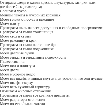
Оттираем следы и капли краски, штукатурки, затирки, клея
(не более 2 см диаметром)
Собираем мусор
Меняем пакеты в мусорных корзинах
Моем грязную посуду в раковине
Моем плиту
Протираем пыль на всех доступных и свободных поверхностях
Протираем от пыли столешницы
Моем стол и стулья
Моем раковину и кран
Протираем от пыли настенные бра
Протираем от пыли подоконники
Моем дверные ручки
Моем зеркала и зеркальные поверхности
Пылесосим пол
Моем пол и плинтуса
Моем двери
Моем мусорное ведро
Моем все шкафы и ящики внутри при условии, что они пустые
Моем шкафы сверху
Моем весь кухонный гарнитур
Отмываем жировые отложения
Протираем от пыли все крупные предметы
Моем радиаторы отопления
Моем розетки/выключатели