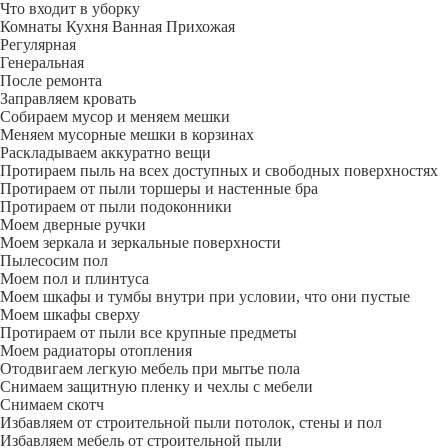
Что входит в уборку
Регу­лярная
Гене­ральная
После ремонта
Заправляем кровать
Собираем мусор и меняем мешки
Меняем мусорные мешки в корзинах
Раскладываем аккуратно вещи
Протираем пыль на всех доступных и свободных поверхностях
Протираем от пыли торшеры и настенные бра
Протираем от пыли подоконники
Моем дверные ручки
Моем зеркала и зеркальные поверхности
Пылесосим пол
Моем пол и плинтуса
Моем шкафы и тумбы внутри при условии, что они пустые
Моем шкафы сверху
Протираем от пыли все крупные предметы
Моем радиаторы отопления
Отодвигаем легкую мебель при мытье пола
Снимаем защитную пленку и чехлы с мебели
Снимаем скотч
Избавляем от строительной пыли потолок, стены и пол
Избавляем мебель от строительной пыли