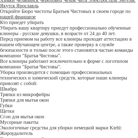
Химки
Челябинск
Череповец
Чехов
Чита
Электросталь
Энгельс
Якутск
Ярославль
Откройте Бюро чистоты Братьев Чистовых в своем городе по
нашей франшизе
Кто приедет убирать
Убирать вашу квартиру приедут профессионально обученные
клинеры - русские девушки, в возрасте от 24 до 40 лет.
Перед приемом на работу все клинеры проходят аттестацию в
нашем обучающем центре, а также проверку в службе
безопасности и только после этого становятся частью команды
компании "Братья Чистовы".
Все клинеры работают исключительно в форме с логотипом
компании "Братья Чистовы".
Уборка производится с помощью профессиональных
технических и химический средств, которые наши клинеры
привозят с собой:
Швабра
Тряпки из микрофибры
Тряпки для мытья окон
Губки
Щетки
Сгон для мытья окон
Мусорные пакеты
Экологичные средства для уборки немецкой марки Kiehl:
Жироудалитель