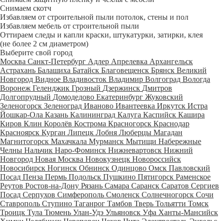
Снимаем скотч
Избавляем от строительной пыли потолок, стены и пол
Избавляем мебель от строительной пыли
Оттираем следы и капли краски, штукатурки, затирки, клея
(не более 2 см диаметром)
Выберите свой город
Москва
Санкт-Петербург
Адлер
Апрелевка
Архангельск
Астрахань
Балашиха
Батайск
Благовещенск
Брянск
Великий
Новгород
Видное
Владивосток
Владимир
Волгоград
Вологда
Воронеж
Геленджик
Грозный
Дзержинск
Дмитров
Долгопрудный
Домодедово
Екатеринбург
Жуковский
Зеленогорск
Зеленоград
Иваново
Ивантеевка
Иркутск
Истра
Йошкар-Ола
Казань
Калининград
Калуга
Каспийск
Кашира
Киров
Клин
Королёв
Кострома
Красногорск
Краснодар
Красноярск
Курган
Липецк
Лобня
Люберцы
Магадан
Магнитогорск
Махачкала
Мурманск
Мытищи
Набережные
Челны
Нальчик
Наро-Фоминск
Нижневартовск
Нижний
Новгород
Новая Москва
Новокузнецк
Новороссийск
Новосибирск
Ногинск
Обнинск
Одинцово
Омск
Павловский
Посад
Пенза
Пермь
Подольск
Пушкино
Пятигорск
Раменское
Реутов
Ростов-на-Дону
Рязань
Самара
Саранск
Саратов
Сергиев
Посад
Серпухов
Симферополь
Смоленск
Солнечногорск
Сочи
Ставрополь
Ступино
Таганрог
Тамбов
Тверь
Тольятти
Томск
Троицк
Тула
Тюмень
Улан-Удэ
Ульяновск
Уфа
Ханты-Мансийск