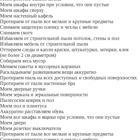
Моем шкафы внутри при условии, что они пустые
Моем шкафы сверху
Моем настенный кафель
Протираем от пыли все мелкие и крупные предметы
Снимаем защитную пленку и чехлы с мебели
Снимаем скотч
Избавляем от строительной пыли потолок, стены и пол
Избавляем мебель от строительной пыли
Оттираем следы и капли краски, штукатурки, затирки, клея
(не более 2 см диаметром)
Собираем весь мусор
Меняем пакеты в мусорных корзинах
Раскладываем/ развешиваем вещи аккуратно
Протираем пыль на всех доступных и свободных поверхностях
Протираем от пыли настенные бра
Моем дверные ручки
Моем зеркала и зеркальные поверхности
Пылесосим коврик и пол
Моем пол и плинтуса
Аккуратно расставляем обувь
Моем все шкафы и ящики при условии, что они пустые
Моем двери
Моем розетки/ выключатели
Протираем от пыли все мелкие и крупные предметы
Снимаем защитную пленку и чехлы с мебели