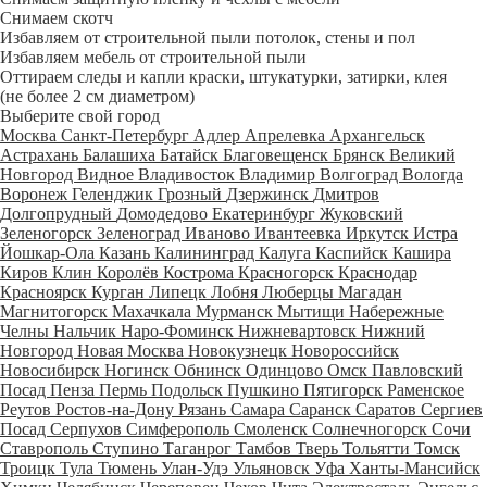
Снимаем скотч
Избавляем от строительной пыли потолок, стены и пол
Избавляем мебель от строительной пыли
Оттираем следы и капли краски, штукатурки, затирки, клея
(не более 2 см диаметром)
Выберите свой город
Москва
Санкт-Петербург
Адлер
Апрелевка
Архангельск
Астрахань
Балашиха
Батайск
Благовещенск
Брянск
Великий
Новгород
Видное
Владивосток
Владимир
Волгоград
Вологда
Воронеж
Геленджик
Грозный
Дзержинск
Дмитров
Долгопрудный
Домодедово
Екатеринбург
Жуковский
Зеленогорск
Зеленоград
Иваново
Ивантеевка
Иркутск
Истра
Йошкар-Ола
Казань
Калининград
Калуга
Каспийск
Кашира
Киров
Клин
Королёв
Кострома
Красногорск
Краснодар
Красноярск
Курган
Липецк
Лобня
Люберцы
Магадан
Магнитогорск
Махачкала
Мурманск
Мытищи
Набережные
Челны
Нальчик
Наро-Фоминск
Нижневартовск
Нижний
Новгород
Новая Москва
Новокузнецк
Новороссийск
Новосибирск
Ногинск
Обнинск
Одинцово
Омск
Павловский
Посад
Пенза
Пермь
Подольск
Пушкино
Пятигорск
Раменское
Реутов
Ростов-на-Дону
Рязань
Самара
Саранск
Саратов
Сергиев
Посад
Серпухов
Симферополь
Смоленск
Солнечногорск
Сочи
Ставрополь
Ступино
Таганрог
Тамбов
Тверь
Тольятти
Томск
Троицк
Тула
Тюмень
Улан-Удэ
Ульяновск
Уфа
Ханты-Мансийск