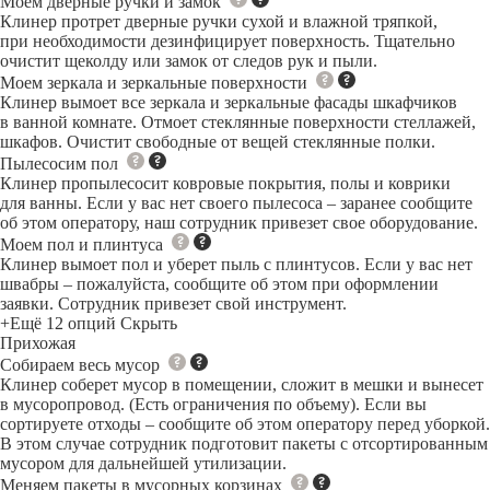
Моем дверные ручки и замок
Клинер протрет дверные ручки сухой и влажной тряпкой,
при необходимости дезинфицирует поверхность. Тщательно
очистит щеколду или замок от следов рук и пыли.
Моем зеркала и зеркальные поверхности
Клинер вымоет все зеркала и зеркальные фасады шкафчиков
в ванной комнате. Отмоет стеклянные поверхности стеллажей,
шкафов. Очистит свободные от вещей стеклянные полки.
Пылесосим пол
Клинер пропылесосит ковровые покрытия, полы и коврики
для ванны. Если у вас нет своего пылесоса – заранее сообщите
об этом оператору, наш сотрудник привезет свое оборудование.
Моем пол и плинтуса
Клинер вымоет пол и уберет пыль с плинтусов. Если у вас нет
швабры – пожалуйста, сообщите об этом при оформлении
заявки. Сотрудник привезет свой инструмент.
+Ещё 12 опций
Скрыть
Прихожая
Собираем весь мусор
Клинер соберет мусор в помещении, сложит в мешки и вынесет
в мусоропровод. (Есть ограничения по объему). Если вы
сортируете отходы – сообщите об этом оператору перед уборкой.
В этом случае сотрудник подготовит пакеты с отсортированным
мусором для дальнейшей утилизации.
Меняем пакеты в мусорных корзинах