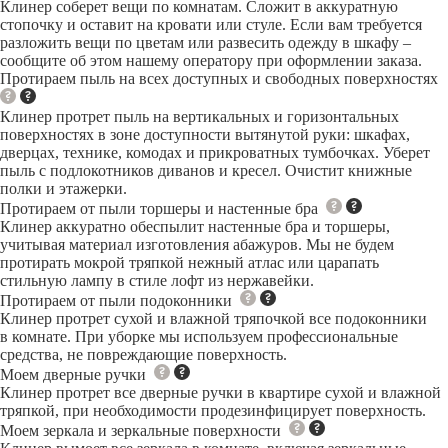
Клинер соберет вещи по комнатам. Сложит в аккуратную
стопочку и оставит на кровати или стуле. Если вам требуется
разложить вещи по цветам или развесить одежду в шкафу –
сообщите об этом нашему оператору при оформлении заказа.
Протираем пыль на всех доступных и свободных поверхностях
Клинер протрет пыль на вертикальных и горизонтальных
поверхностях в зоне доступности вытянутой руки: шкафах,
дверцах, технике, комодах и прикроватных тумбочках. Уберет
пыль с подлокотников диванов и кресел. Очистит книжные
полки и этажерки.
Протираем от пыли торшеры и настенные бра
Клинер аккуратно обеспылит настенные бра и торшеры,
учитывая материал изготовления абажуров. Мы не будем
протирать мокрой тряпкой нежный атлас или царапать
стильную лампу в стиле лофт из нержавейки.
Протираем от пыли подоконники
Клинер протрет сухой и влажной тряпочкой все подоконники
в комнате. При уборке мы используем профессиональные
средства, не повреждающие поверхность.
Моем дверные ручки
Клинер протрет все дверные ручки в квартире сухой и влажной
тряпкой, при необходимости продезинфицирует поверхность.
Моем зеркала и зеркальные поверхности