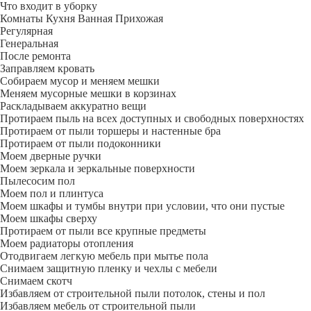
Что входит в уборку
Регу­лярная
Гене­ральная
После ремонта
Заправляем кровать
Собираем мусор и меняем мешки
Меняем мусорные мешки в корзинах
Раскладываем аккуратно вещи
Протираем пыль на всех доступных и свободных поверхностях
Протираем от пыли торшеры и настенные бра
Протираем от пыли подоконники
Моем дверные ручки
Моем зеркала и зеркальные поверхности
Пылесосим пол
Моем пол и плинтуса
Моем шкафы и тумбы внутри при условии, что они пустые
Моем шкафы сверху
Протираем от пыли все крупные предметы
Моем радиаторы отопления
Отодвигаем легкую мебель при мытье пола
Снимаем защитную пленку и чехлы с мебели
Снимаем скотч
Избавляем от строительной пыли потолок, стены и пол
Избавляем мебель от строительной пыли