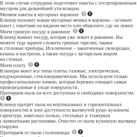
В этом случае сотрудник подготовит пакеты с отсортированным
мусором для дальнейшей утилизации.
Меняем пакеты в мусорных корзинах
Клинер положит новые мусорные мешки в корзины – оставьте
пакет с пакетами на видном месте или объясните, где он лежит.
Моем грязную посуду в раковине
Клинер вымоет посуду, которая уже лежит в раковине. Вы
можете туда заранее сложить грязные тарелки, чашки
и столовые приборы. Исключение – закопченные сковородки,
казаны и кастрюли, а также посуда с застарелым жиром
на стенках.
Моем плиту
Клинеры моют все типы плиты: газовые, электрические,
индукционные, стеклокерамические. Мы используем только
профессиональную химию, которая бережно очищает самые
привередливые в уходе поверхности.
Протираем пыль на всех доступных и свободных поверхностях
Клинер протрет пыль на вертикальных и горизонтальных
поверхностях в зоне доступности вытянутой руки: кухонном
гарнитуре, навесных полках, стеллажах и этажерках
с комнатными растениями. Очистит от пыли кухонную вытяжку
снаружи.
Протираем от пыли столешницы