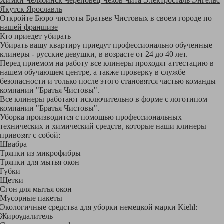
Химки
Челябинск
Череповец
Чехов
Чита
Электросталь
Энгельс
Якутск
Ярославль
Откройте Бюро чистоты Братьев Чистовых в своем городе по
нашей франшизе
Кто приедет убирать
Убирать вашу квартиру приедут профессионально обученные
клинеры - русские девушки, в возрасте от 24 до 40 лет.
Перед приемом на работу все клинеры проходят аттестацию в
нашем обучающем центре, а также проверку в службе
безопасности и только после этого становятся частью команды
компании "Братья Чистовы".
Все клинеры работают исключительно в форме с логотипом
компании "Братья Чистовы".
Уборка производится с помощью профессиональных
технических и химический средств, которые наши клинеры
привозят с собой:
Швабра
Тряпки из микрофибры
Тряпки для мытья окон
Губки
Щетки
Сгон для мытья окон
Мусорные пакеты
Экологичные средства для уборки немецкой марки Kiehl:
Жироудалитель