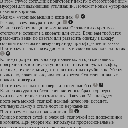
9
В этом случае сотрудник подготовит пакеты с отсортированным
1
мусором для дальнейшей утилизации. Положит новые мусорные
3
пакеты в корзины.
4
Меняем мусорные мешки в корзинах
6
Раскладываем аккуратно вещи
8
Клинер соберет вещи по комнатам. Сложит в аккуратную
9
стопочку и оставит на кровати или стуле. Если вам требуется
1
разложить вещи по цветам или развесить одежду в шкафу –
2
сообщите об этом нашему оператору при оформлении заказа.
4
Протираем пыль на всех доступных и свободных поверхностях
Клинер протрет пыль на вертикальных и горизонтальных
поверхностях в зоне доступности вытянутой руки: шкафах,
дверцах, технике, комодах и прикроватных тумбочках. Уберет
пыль с подлокотников диванов и кресел. Очистит книжные
полки и этажерки.
Протираем от пыли торшеры и настенные бра
Клинер аккуратно обеспылит настенные бра и торшеры,
учитывая материал изготовления абажуров. Мы не будем
протирать мокрой тряпкой нежный атлас или царапать
стильную лампу в стиле лофт из нержавейки.
Протираем от пыли подоконники
Клинер протрет сухой и влажной тряпочкой все подоконники
в комнате. При уборке мы используем профессиональные
средства, не повреждающие поверхность.