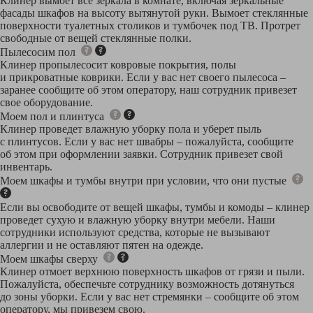
Клинер вымоет все зеркала в комнате, включая зеркальные
фасады шкафов на высоту вытянутой руки. Вымоет стеклянные
поверхности туалетных столиков и тумбочек под ТВ. Протрет
свободные от вещей стеклянные полки.
Пылесосим пол
Клинер пропылесосит ковровые покрытия, полы
и прикроватные коврики. Если у вас нет своего пылесоса –
заранее сообщите об этом оператору, наш сотрудник привезет
свое оборудование.
Моем пол и плинтуса
Клинер проведет влажную уборку пола и уберет пыль
с плинтусов. Если у вас нет швабры – пожалуйста, сообщите
об этом при оформлении заявки. Сотрудник привезет свой
инвентарь.
Моем шкафы и тумбы внутри при условии, что они пустые
Если вы освободите от вещей шкафы, тумбы и комоды – клинер
проведет сухую и влажную уборку внутри мебели. Наши
сотрудники используют средства, которые не вызывают
аллергии и не оставляют пятен на одежде.
Моем шкафы сверху
Клинер отмоет верхнюю поверхность шкафов от грязи и пыли.
Пожалуйста, обеспечьте сотруднику возможность дотянуться
до зоны уборки. Если у вас нет стремянки – сообщите об этом
оператору, мы привезем свою.