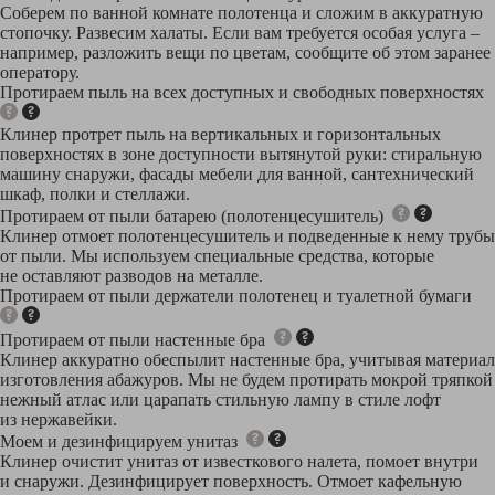
Соберем по ванной комнате полотенца и сложим в аккуратную
стопочку. Развесим халаты. Если вам требуется особая услуга –
например, разложить вещи по цветам, сообщите об этом заранее
оператору.
Протираем пыль на всех доступных и свободных поверхностях
Клинер протрет пыль на вертикальных и горизонтальных
поверхностях в зоне доступности вытянутой руки: стиральную
машину снаружи, фасады мебели для ванной, сантехнический
шкаф, полки и стеллажи.
Протираем от пыли батарею (полотенцесушитель)
Клинер отмоет полотенцесушитель и подведенные к нему трубы
от пыли. Мы используем специальные средства, которые
не оставляют разводов на металле.
Протираем от пыли держатели полотенец и туалетной бумаги
Протираем от пыли настенные бра
Клинер аккуратно обеспылит настенные бра, учитывая материал
изготовления абажуров. Мы не будем протирать мокрой тряпкой
нежный атлас или царапать стильную лампу в стиле лофт
из нержавейки.
Моем и дезинфицируем унитаз
Клинер очистит унитаз от известкового налета, помоет внутри
и снаружи. Дезинфицирует поверхность. Отмоет кафельную