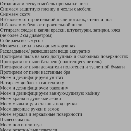
Отодвигаем легкую мебель при мытье пола
Снимаем защитную пленку и чехлы с мебели
Снимаем скотч
Избавляем от строительной пыли потолок, стены и пол
Избавляем мебель от строительной пыли
Оттираем следы и капли краски, штукатурки, затирки, клея
(не более 2 см диаметром)
Собираем весь мусор
Меняем пакеты в мусорных корзинах
Раскладываем/ развешиваем вещи аккуратно
Протираем пыль на всех доступных и свободных поверхностях
Протираем от пыли батарею (полотенцесушитель)
Протираем от пыли держатели полотенец и туалетной бумаги
Протираем от пыли настенные бра
Моем и дезинфицируем унитаз
Натираем до блеска сантехнику
Моем и дезинфицируем раковину
Моем и дезинфицируем ванную/душевую кабину
Моем краны и душевые лейки
Моем мыльницу и стаканы под щетки
Моем дверные ручки и замок
Моем зеркала и зеркальные поверхности
Пылесосим пол
Моем пол и плинтуса
Моем розетки/ выключатели