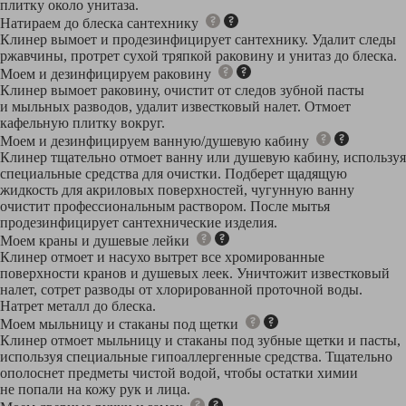
плитку около унитаза.
Натираем до блеска сантехнику
Клинер вымоет и продезинфицирует сантехнику. Удалит следы
ржавчины, протрет сухой тряпкой раковину и унитаз до блеска.
Моем и дезинфицируем раковину
Клинер вымоет раковину, очистит от следов зубной пасты
и мыльных разводов, удалит известковый налет. Отмоет
кафельную плитку вокруг.
Моем и дезинфицируем ванную/душевую кабину
Клинер тщательно отмоет ванну или душевую кабину, используя
специальные средства для очистки. Подберет щадящую
жидкость для акриловых поверхностей, чугунную ванну
очистит профессиональным раствором. После мытья
продезинфицирует сантехнические изделия.
Моем краны и душевые лейки
Клинер отмоет и насухо вытрет все хромированные
поверхности кранов и душевых леек. Уничтожит известковый
налет, сотрет разводы от хлорированной проточной воды.
Натрет металл до блеска.
Моем мыльницу и стаканы под щетки
Клинер отмоет мыльницу и стаканы под зубные щетки и пасты,
используя специальные гипоаллергенные средства. Тщательно
ополоснет предметы чистой водой, чтобы остатки химии
не попали на кожу рук и лица.