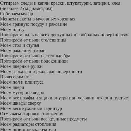
Оттираем следы и капли краски, штукатурки, затирки, клея
(не более 2 см диаметром)
Собираем мусор
Меняем пакеты в мусорных корзинах
Моем грязную посуду в раковине
Моем плиту
Протираем пыль на всех доступных и свободных поверхностях
Протираем от пыли столешницы
Моем стол и стулья
Моем раковину и кран
Протираем от пыли настенные бра
Протираем от пыли подоконники
Моем дверные ручки
Моем зеркала и зеркальные поверхности
Пылесосим пол
Моем пол и плинтуса
Моем двери
Моем мусорное ведро
Моем все шкафы и ящики внутри при условии, что они пустые
Моем шкафы сверху
Моем весь кухонный гарнитур
Отмываем жировые отложения
Протираем от пыли все крупные предметы
Моем радиаторы отопления
Моем розетки/выключатели