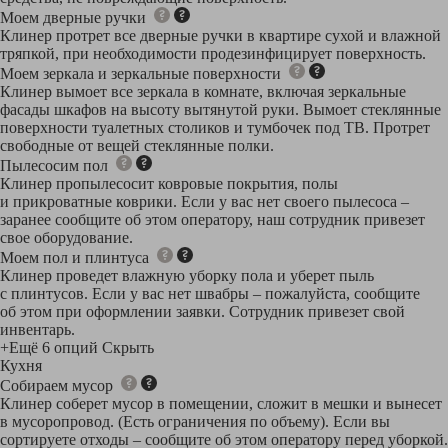
Моем дверные ручки
Клинер протрет все дверные ручки в квартире сухой и влажной
тряпкой, при необходимости продезинфицирует поверхность.
Моем зеркала и зеркальные поверхности
Клинер вымоет все зеркала в комнате, включая зеркальные
фасады шкафов на высоту вытянутой руки. Вымоет стеклянные
поверхности туалетных столиков и тумбочек под ТВ. Протрет
свободные от вещей стеклянные полки.
Пылесосим пол
Клинер пропылесосит ковровые покрытия, полы
и прикроватные коврики. Если у вас нет своего пылесоса –
заранее сообщите об этом оператору, наш сотрудник привезет
свое оборудование.
Моем пол и плинтуса
Клинер проведет влажную уборку пола и уберет пыль
с плинтусов. Если у вас нет швабры – пожалуйста, сообщите
об этом при оформлении заявки. Сотрудник привезет свой
инвентарь.
+Ещё 6 опций
Скрыть
Кухня
Собираем мусор
Клинер соберет мусор в помещении, сложит в мешки и вынесет
в мусоропровод. (Есть ограничения по объему). Если вы
сортируете отходы – сообщите об этом оператору перед уборкой.