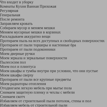
Что входит в уборку
Регу­лярная
Гене­ральная
После ремонта
Заправляем кровать
Собираем мусор и меняем мешки
Меняем мусорные мешки в корзинах
Раскладываем аккуратно вещи
Протираем пыль на всех доступных и свободных поверхностях
Протираем от пыли торшеры и настенные бра
Протираем от пыли подоконники
Моем дверные ручки
Моем зеркала и зеркальные поверхности
Пылесосим пол
Моем пол и плинтуса
Моем шкафы и тумбы внутри при условии, что они пустые
Моем шкафы сверху
Протираем от пыли все крупные предметы
Моем радиаторы отопления
Отодвигаем легкую мебель при мытье пола
Снимаем защитную пленку и чехлы с мебели
Снимаем скотч
Избавляем от строительной пыли потолок, стены и пол
Избавляем мебель от строительной пыли