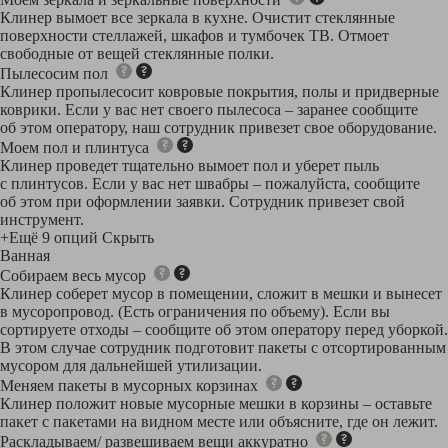
Клинер вымоет все зеркала в кухне. Очистит стеклянные
поверхности стеллажей, шкафов и тумбочек ТВ. Отмоет
свободные от вещей стеклянные полки.
Пылесосим пол
Клинер пропылесосит ковровые покрытия, полы и придверные
коврики. Если у вас нет своего пылесоса – заранее сообщите
об этом оператору, наш сотрудник привезет свое оборудование.
Моем пол и плинтуса
Клинер проведет тщательно вымоет пол и уберет пыль
с плинтусов. Если у вас нет швабры – пожалуйста, сообщите
об этом при оформлении заявки. Сотрудник привезет свой
инструмент.
+Ещё 9 опций
Скрыть
Ванная
Собираем весь мусор
Клинер соберет мусор в помещении, сложит в мешки и вынесет
в мусоропровод. (Есть ограничения по объему). Если вы
сортируете отходы – сообщите об этом оператору перед уборкой.
В этом случае сотрудник подготовит пакеты с отсортированным
мусором для дальнейшей утилизации.
Меняем пакеты в мусорных корзинах
Клинер положит новые мусорные мешки в корзины – оставьте
пакет с пакетами на видном месте или объясните, где он лежит.
Раскладываем/ развешиваем вещи аккуратно