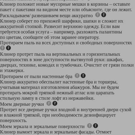
Клинер положит новые мусорные мешки в корзины – оставьте
пакет с пакетами на видном месте или объясните, где он лежит.
Раскладываем/ развешиваем вещи аккуратно
Клинер соберет по прихожей шарфики, шапки и сложит их
аккуратной стопкой. Развесит верхнюю одежду. Если вам
требуется особая услуга – например, разложить палантины
по цветам, сообщите об этом заранее оператору.
Протираем пыль на всех доступных и свободных поверхностях
Клинер протрет пыль на вертикальных и горизонтальных
поверхностях в зоне доступности вытянутой руки: шкафах,
дверцах, технике, комодах и тумбочках. Очистит от грязи полки
и этажерки.
Протираем от пыли настенные бра
Клинер аккуратно обеспылит настенные бра и торшеры,
учитывая материал изготовления абажуров. Мы не будем
протирать мокрой тряпкой нежный атлас или царапать
стильную лампу в стиле лофт из нержавейки.
Моем дверные ручки
Протрет все дверные ручки входной и внутренней двери сухой
и влажной тряпкой, при необходимости дезинфицирует
поверхность.
Моем зеркала и зеркальные поверхности
Клинер вымоет зеркала и зеркальные фасады. Отмоет