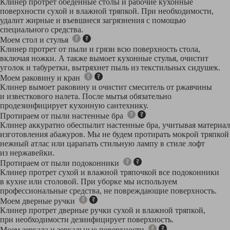
Клинер протрет обеденные столы и рабочие кухонные
поверхности сухой и влажной тряпкой. При необходимости,
удалит жирные и въевшиеся загрязнения с помощью
специального средства.
Моем стол и стулья
Клинер протрет от пыли и грязи всю поверхность стола,
включая ножки. А также вымоет кухонные стулья, очистит
уголок и табуретки, вытряхнет пыль из текстильных сидушек.
Моем раковину и кран
Клинер вымоет раковину и очистит смеситель от ржавчины
и известкового налета. После мытья обязательно
продезинфицирует кухонную сантехнику.
Протираем от пыли настенные бра
Клинер аккуратно обеспылит настенные бра, учитывая материал
изготовления абажуров. Мы не будем протирать мокрой тряпкой
нежный атлас или царапать стильную лампу в стиле лофт
из нержавейки.
Протираем от пыли подоконники
Клинер протрет сухой и влажной тряпочкой все подоконники
в кухне или столовой. При уборке мы используем
профессиональные средства, не повреждающие поверхность.
Моем дверные ручки
Клинер протрет дверные ручки сухой и влажной тряпкой,
при необходимости дезинфицирует поверхность.
Моем зеркала и зеркальные поверхности