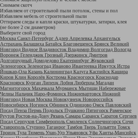
Снимаем скотч
Избавляем от строительной пыли потолок, стены и пол
Избавляем мебель от строительной пыли
Оттираем следы и капли краски, штукатурки, затирки, клея
(не более 2 см диаметром)
Выберите свой город
Москва
Санкт-Петербург
Адлер
Апрелевка
Архангельск
Астрахань
Балашиха
Батайск
Благовещенск
Брянск
Великий
Новгород
Видное
Владивосток
Владимир
Волгоград
Вологда
Воронеж
Геленджик
Грозный
Дзержинск
Дмитров
Долгопрудный
Домодедово
Екатеринбург
Жуковский
Зеленогорск
Зеленоград
Иваново
Ивантеевка
Иркутск
Истра
Йошкар-Ола
Казань
Калининград
Калуга
Каспийск
Кашира
Киров
Клин
Королёв
Кострома
Красногорск
Краснодар
Красноярск
Курган
Липецк
Лобня
Люберцы
Магадан
Магнитогорск
Махачкала
Мурманск
Мытищи
Набережные
Челны
Нальчик
Наро-Фоминск
Нижневартовск
Нижний
Новгород
Новая Москва
Новокузнецк
Новороссийск
Новосибирск
Ногинск
Обнинск
Одинцово
Омск
Павловский
Посад
Пенза
Пермь
Подольск
Пушкино
Пятигорск
Раменское
Реутов
Ростов-на-Дону
Рязань
Самара
Саранск
Саратов
Сергиев
Посад
Серпухов
Симферополь
Смоленск
Солнечногорск
Сочи
Ставрополь
Ступино
Таганрог
Тамбов
Тверь
Тольятти
Томск
Троицк
Тула
Тюмень
Улан-Удэ
Ульяновск
Уфа
Ханты-Мансийск