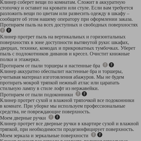
Клинер соберет вещи по комнатам. Сложит в аккуратную
стопочку и оставит на кровати или стуле. Если вам требуется
разложить вещи по цветам или развесить одежду в шкафу –
сообщите об этом нашему оператору при оформлении заказа.
Протираем пыль на всех доступных и свободных поверхностях
Клинер протрет пыль на вертикальных и горизонтальных
поверхностях в зоне доступности вытянутой руки: шкафах,
дверцах, технике, комодах и прикроватных тумбочках. Уберет
пыль с подлокотников диванов и кресел. Очистит книжные
полки и этажерки.
Протираем от пыли торшеры и настенные бра
Клинер аккуратно обеспылит настенные бра и торшеры,
учитывая материал изготовления абажуров. Мы не будем
протирать мокрой тряпкой нежный атлас или царапать
стильную лампу в стиле лофт из нержавейки.
Протираем от пыли подоконники
Клинер протрет сухой и влажной тряпочкой все подоконники
в комнате. При уборке мы используем профессиональные
средства, не повреждающие поверхность.
Моем дверные ручки
Клинер протрет все дверные ручки в квартире сухой и влажной
тряпкой, при необходимости продезинфицирует поверхность.
Моем зеркала и зеркальные поверхности