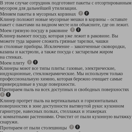
В этом случае сотрудник подготовит пакеты с отсортированным
мусором для дальнейшей утилизации.
Меняем пакеты в мусорных корзинах
Клинер положит новые мусорные мешки в корзины – оставьте
пакет с пакетами на видном месте или объясните, где он лежит.
Моем грязную посуду в раковине
Клинер вымоет посуду, которая уже лежит в раковине. Вы
можете туда заранее сложить грязные тарелки, чашки
и столовые приборы. Исключение – закопченные сковородки,
казаны и кастрюли, а также посуда с застарелым жиром
на стенках.
Моем плиту
Клинеры моют все типы плиты: газовые, электрические,
индукционные, стеклокерамические. Мы используем только
профессиональную химию, которая бережно очищает самые
привередливые в уходе поверхности.
Протираем пыль на всех доступных и свободных поверхностях
Клинер протрет пыль на вертикальных и горизонтальных
поверхностях в зоне доступности вытянутой руки: кухонном
гарнитуре, навесных полках, стеллажах и этажерках
с комнатными растениями. Очистит от пыли кухонную вытяжку
снаружи.
Протираем от пыли столешницы