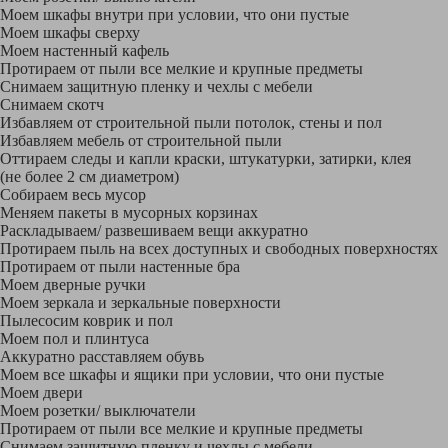
Моем шкафы внутри при условии, что они пустые
Моем шкафы сверху
Моем настенный кафель
Протираем от пыли все мелкие и крупные предметы
Снимаем защитную пленку и чехлы с мебели
Снимаем скотч
Избавляем от строительной пыли потолок, стены и пол
Избавляем мебель от строительной пыли
Оттираем следы и капли краски, штукатурки, затирки, клея
(не более 2 см диаметром)
Собираем весь мусор
Меняем пакеты в мусорных корзинах
Раскладываем/ развешиваем вещи аккуратно
Протираем пыль на всех доступных и свободных поверхностях
Протираем от пыли настенные бра
Моем дверные ручки
Моем зеркала и зеркальные поверхности
Пылесосим коврик и пол
Моем пол и плинтуса
Аккуратно расставляем обувь
Моем все шкафы и ящики при условии, что они пустые
Моем двери
Моем розетки/ выключатели
Протираем от пыли все мелкие и крупные предметы
Снимаем защитную пленку и чехлы с мебели