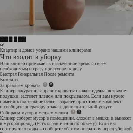
7
9
2
0
,
7
1
8
0
3
2
м²
4
3
Квартир и домов убрано нашими клинерами
5
5
Что входит в уборку
6
7
Наш клинер приезжает в назначенное время со всем
7
8
необходимым и сразу приступает к делу.
0
Быстрая
Генеральная
После ремонта
2
Комнаты
3
5
Заправляем кровать
6
Клинер аккуратно заправит кровать: сложит одеяла, встряхнет
8
подушки, застелет пледом или покрывалом. Если вам нужно
0
поменять постельное белье – заранее приготовьте комплект
1
и сообщите оператору о заказе дополнительной услуги.
3
Собираем мусор и меняем мешки
5
Клинер соберет мусор в помещении, сложит в мешки и вынесет
6
в мусоропровод. (Есть ограничения по объему). Если вы
8
сортируете отходы – сообщите об этом оператору перед уборкой.