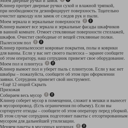
Моем дверные ручки и замок
Клинер протрет дверные ручки сухой и влажной тряпкой,
при необходимости дезинфицирует поверхность. Тщательно
очистит щеколду или замок от следов рук и пыли.
Моем зеркала и зеркальные поверхности
Клинер вымоет все зеркала и зеркальные фасады шкафчиков
в ванной комнате. Отмоет стеклянные поверхности стеллажей,
шкафов. Очистит свободные от вещей стеклянные полки.
Пылесосим пол
Клинер пропылесосит ковровые покрытия, полы и коврики
для ванны. Если у вас нет своего пылесоса – заранее сообщите
об этом оператору, наш сотрудник привезет свое оборудование.
Моем пол и плинтуса
Клинер вымоет пол и уберет пыль с плинтусов. Если у вас нет
швабры – пожалуйста, сообщите об этом при оформлении
заявки. Сотрудник привезет свой инструмент.
+Ещё 12 опций
Скрыть
Прихожая
Собираем весь мусор
Клинер соберет мусор в помещении, сложит в мешки и вынесет
в мусоропровод. (Есть ограничения по объему). Если вы
сортируете отходы – сообщите об этом оператору перед уборкой.
В этом случае сотрудник подготовит пакеты с отсортированным
мусором для дальнейшей утилизации.
Меняем пакеты в мусорных корзинах