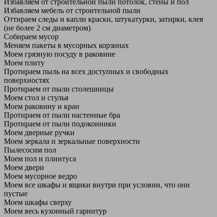
Избавляем от строительной пыли потолок, стены и пол
Избавляем мебель от строительной пыли
Оттираем следы и капли краски, штукатурки, затирки, клея
(не более 2 см диаметром)
Собираем мусор
Меняем пакеты в мусорных корзинах
Моем грязную посуду в раковине
Моем плиту
Протираем пыль на всех доступных и свободных
поверхностях
Протираем от пыли столешницы
Моем стол и стулья
Моем раковину и кран
Протираем от пыли настенные бра
Протираем от пыли подоконники
Моем дверные ручки
Моем зеркала и зеркальные поверхности
Пылесосим пол
Моем пол и плинтуса
Моем двери
Моем мусорное ведро
Моем все шкафы и ящики внутри при условии, что они
пустые
Моем шкафы сверху
Моем весь кухонный гарнитур