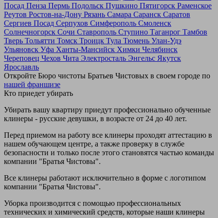
Посад
Пенза
Пермь
Подольск
Пушкино
Пятигорск
Раменское
Реутов
Ростов-на-Дону
Рязань
Самара
Саранск
Саратов
Сергиев Посад
Серпухов
Симферополь
Смоленск
Солнечногорск
Сочи
Ставрополь
Ступино
Таганрог
Тамбов
Тверь
Тольятти
Томск
Троицк
Тула
Тюмень
Улан-Удэ
Ульяновск
Уфа
Ханты-Мансийск
Химки
Челябинск
Череповец
Чехов
Чита
Электросталь
Энгельс
Якутск
Ярославль
Откройте Бюро чистоты Братьев Чистовых в своем городе по
нашей франшизе
Кто приедет убирать
Убирать вашу квартиру приедут профессионально обученные
клинеры - русские девушки, в возрасте от 24 до 40 лет.
Перед приемом на работу все клинеры проходят аттестацию в
нашем обучающем центре, а также проверку в службе
безопасности и только после этого становятся частью команды
компании "Братья Чистовы".
Все клинеры работают исключительно в форме с логотипом
компании "Братья Чистовы".
Уборка производится с помощью профессиональных
технических и химический средств, которые наши клинеры