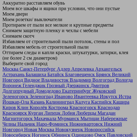
Аккуратно расставляем обувь
Моем все шкафы и ящики при условии, что они пустые
Моем двери
Моем розетки/ выключатели
Протираем от пыли все мелкие и крупные предметы
Снимаем защитную пленку и чехлы с мебели
Снимаем скотч
Избавляем от строительной пыли потолок, стены и пол
Избавляем мебель от строительной пыли
Оттираем следы и капли краски, штукатурки, затирки, клея
(не более 2 см диаметром)
Выберите свой город
Москва
Санкт-Петербург
Адлер
Апрелевка
Архангельск
Астрахань
Балашиха
Батайск
Благовещенск
Брянск
Великий
Новгород
Видное
Владивосток
Владимир
Волгоград
Вологда
Воронеж
Геленджик
Грозный
Дзержинск
Дмитров
Долгопрудный
Домодедово
Екатеринбург
Жуковский
Зеленогорск
Зеленоград
Иваново
Ивантеевка
Иркутск
Истра
Йошкар-Ола
Казань
Калининград
Калуга
Каспийск
Кашира
Киров
Клин
Королёв
Кострома
Красногорск
Краснодар
Красноярск
Курган
Липецк
Лобня
Люберцы
Магадан
Магнитогорск
Махачкала
Мурманск
Мытищи
Набережные
Челны
Нальчик
Наро-Фоминск
Нижневартовск
Нижний
Новгород
Новая Москва
Новокузнецк
Новороссийск
Новосибирск
Ногинск
Обнинск
Одинцово
Омск
Павловский