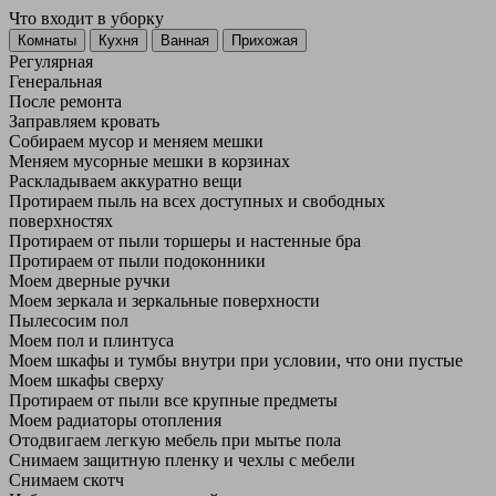
Что входит в уборку
Регу­лярная
Гене­ральная
После ремонта
Заправляем кровать
Собираем мусор и меняем мешки
Меняем мусорные мешки в корзинах
Раскладываем аккуратно вещи
Протираем пыль на всех доступных и свободных
поверхностях
Протираем от пыли торшеры и настенные бра
Протираем от пыли подоконники
Моем дверные ручки
Моем зеркала и зеркальные поверхности
Пылесосим пол
Моем пол и плинтуса
Моем шкафы и тумбы внутри при условии, что они пустые
Моем шкафы сверху
Протираем от пыли все крупные предметы
Моем радиаторы отопления
Отодвигаем легкую мебель при мытье пола
Снимаем защитную пленку и чехлы с мебели
Снимаем скотч