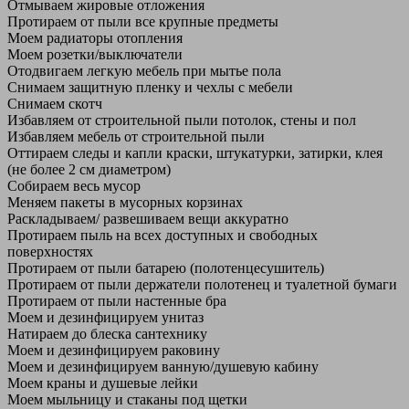
Отмываем жировые отложения
Протираем от пыли все крупные предметы
Моем радиаторы отопления
Моем розетки/выключатели
Отодвигаем легкую мебель при мытье пола
Снимаем защитную пленку и чехлы с мебели
Снимаем скотч
Избавляем от строительной пыли потолок, стены и пол
Избавляем мебель от строительной пыли
Оттираем следы и капли краски, штукатурки, затирки, клея
(не более 2 см диаметром)
Собираем весь мусор
Меняем пакеты в мусорных корзинах
Раскладываем/ развешиваем вещи аккуратно
Протираем пыль на всех доступных и свободных
поверхностях
Протираем от пыли батарею (полотенцесушитель)
Протираем от пыли держатели полотенец и туалетной бумаги
Протираем от пыли настенные бра
Моем и дезинфицируем унитаз
Натираем до блеска сантехнику
Моем и дезинфицируем раковину
Моем и дезинфицируем ванную/душевую кабину
Моем краны и душевые лейки
Моем мыльницу и стаканы под щетки