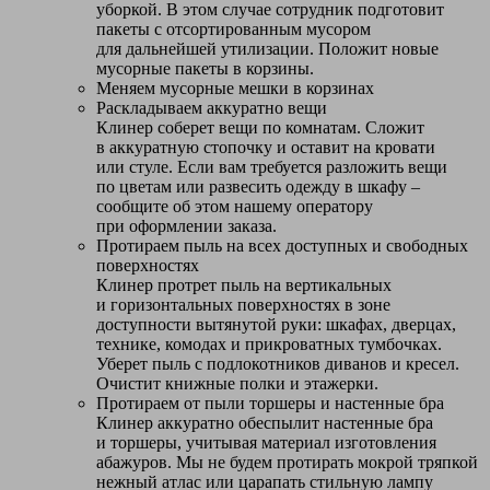
уборкой. В этом случае сотрудник подготовит
пакеты с отсортированным мусором
для дальнейшей утилизации. Положит новые
мусорные пакеты в корзины.
Меняем мусорные мешки в корзинах
Раскладываем аккуратно вещи
Клинер соберет вещи по комнатам. Сложит
в аккуратную стопочку и оставит на кровати
или стуле. Если вам требуется разложить вещи
по цветам или развесить одежду в шкафу –
сообщите об этом нашему оператору
при оформлении заказа.
Протираем пыль на всех доступных и свободных
поверхностях
Клинер протрет пыль на вертикальных
и горизонтальных поверхностях в зоне
доступности вытянутой руки: шкафах, дверцах,
технике, комодах и прикроватных тумбочках.
Уберет пыль с подлокотников диванов и кресел.
Очистит книжные полки и этажерки.
Протираем от пыли торшеры и настенные бра
Клинер аккуратно обеспылит настенные бра
и торшеры, учитывая материал изготовления
абажуров. Мы не будем протирать мокрой тряпкой
нежный атлас или царапать стильную лампу