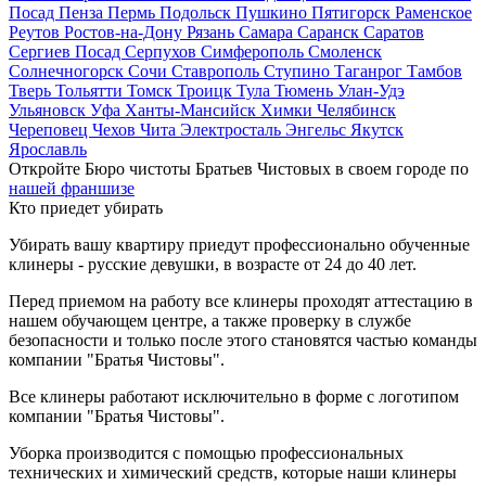
Посад
Пенза
Пермь
Подольск
Пушкино
Пятигорск
Раменское
Реутов
Ростов-на-Дону
Рязань
Самара
Саранск
Саратов
Сергиев Посад
Серпухов
Симферополь
Смоленск
Солнечногорск
Сочи
Ставрополь
Ступино
Таганрог
Тамбов
Тверь
Тольятти
Томск
Троицк
Тула
Тюмень
Улан-Удэ
Ульяновск
Уфа
Ханты-Мансийск
Химки
Челябинск
Череповец
Чехов
Чита
Электросталь
Энгельс
Якутск
Ярославль
Откройте Бюро чистоты Братьев Чистовых в своем городе по
нашей франшизе
Кто приедет убирать
Убирать вашу квартиру приедут профессионально обученные
клинеры - русские девушки, в возрасте от 24 до 40 лет.
Перед приемом на работу все клинеры проходят аттестацию в
нашем обучающем центре, а также проверку в службе
безопасности и только после этого становятся частью команды
компании "Братья Чистовы".
Все клинеры работают исключительно в форме с логотипом
компании "Братья Чистовы".
Уборка производится с помощью профессиональных
технических и химический средств, которые наши клинеры