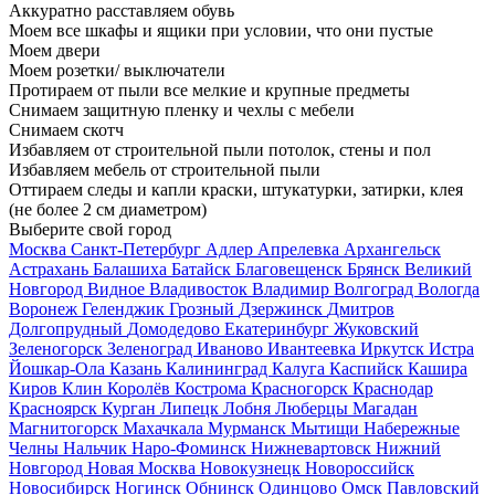
Аккуратно расставляем обувь
Моем все шкафы и ящики при условии, что они пустые
Моем двери
Моем розетки/ выключатели
Протираем от пыли все мелкие и крупные предметы
Снимаем защитную пленку и чехлы с мебели
Снимаем скотч
Избавляем от строительной пыли потолок, стены и пол
Избавляем мебель от строительной пыли
Оттираем следы и капли краски, штукатурки, затирки, клея
(не более 2 см диаметром)
Выберите свой город
Москва
Санкт-Петербург
Адлер
Апрелевка
Архангельск
Астрахань
Балашиха
Батайск
Благовещенск
Брянск
Великий
Новгород
Видное
Владивосток
Владимир
Волгоград
Вологда
Воронеж
Геленджик
Грозный
Дзержинск
Дмитров
Долгопрудный
Домодедово
Екатеринбург
Жуковский
Зеленогорск
Зеленоград
Иваново
Ивантеевка
Иркутск
Истра
Йошкар-Ола
Казань
Калининград
Калуга
Каспийск
Кашира
Киров
Клин
Королёв
Кострома
Красногорск
Краснодар
Красноярск
Курган
Липецк
Лобня
Люберцы
Магадан
Магнитогорск
Махачкала
Мурманск
Мытищи
Набережные
Челны
Нальчик
Наро-Фоминск
Нижневартовск
Нижний
Новгород
Новая Москва
Новокузнецк
Новороссийск
Новосибирск
Ногинск
Обнинск
Одинцово
Омск
Павловский