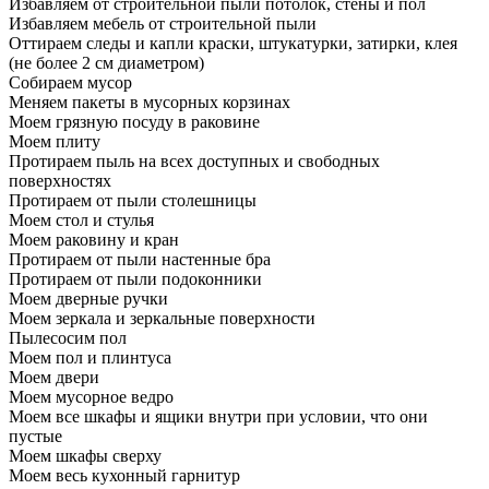
Избавляем от строительной пыли потолок, стены и пол
Избавляем мебель от строительной пыли
Оттираем следы и капли краски, штукатурки, затирки, клея
(не более 2 см диаметром)
Собираем мусор
Меняем пакеты в мусорных корзинах
Моем грязную посуду в раковине
Моем плиту
Протираем пыль на всех доступных и свободных
поверхностях
Протираем от пыли столешницы
Моем стол и стулья
Моем раковину и кран
Протираем от пыли настенные бра
Протираем от пыли подоконники
Моем дверные ручки
Моем зеркала и зеркальные поверхности
Пылесосим пол
Моем пол и плинтуса
Моем двери
Моем мусорное ведро
Моем все шкафы и ящики внутри при условии, что они
пустые
Моем шкафы сверху
Моем весь кухонный гарнитур