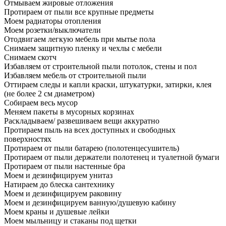
Отмываем жировые отложения
Протираем от пыли все крупные предметы
Моем радиаторы отопления
Моем розетки/выключатели
Отодвигаем легкую мебель при мытье пола
Снимаем защитную пленку и чехлы с мебели
Снимаем скотч
Избавляем от строительной пыли потолок, стены и пол
Избавляем мебель от строительной пыли
Оттираем следы и капли краски, штукатурки, затирки, клея
(не более 2 см диаметром)
Собираем весь мусор
Меняем пакеты в мусорных корзинах
Раскладываем/ развешиваем вещи аккуратно
Протираем пыль на всех доступных и свободных
поверхностях
Протираем от пыли батарею (полотенцесушитель)
Протираем от пыли держатели полотенец и туалетной бумаги
Протираем от пыли настенные бра
Моем и дезинфицируем унитаз
Натираем до блеска сантехнику
Моем и дезинфицируем раковину
Моем и дезинфицируем ванную/душевую кабину
Моем краны и душевые лейки
Моем мыльницу и стаканы под щетки