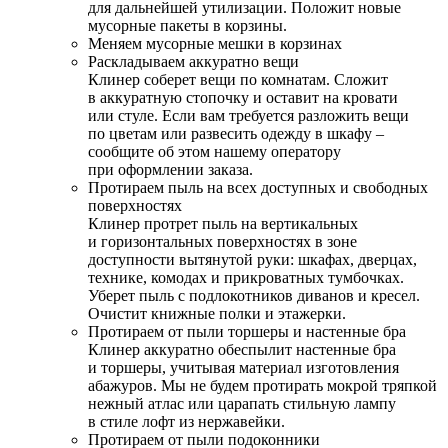
для дальнейшей утилизации. Положит новые
мусорные пакеты в корзины.
Меняем мусорные мешки в корзинах
Раскладываем аккуратно вещи
Клинер соберет вещи по комнатам. Сложит
в аккуратную стопочку и оставит на кровати
или стуле. Если вам требуется разложить вещи
по цветам или развесить одежду в шкафу –
сообщите об этом нашему оператору
при оформлении заказа.
Протираем пыль на всех доступных и свободных
поверхностях
Клинер протрет пыль на вертикальных
и горизонтальных поверхностях в зоне
доступности вытянутой руки: шкафах, дверцах,
технике, комодах и прикроватных тумбочках.
Уберет пыль с подлокотников диванов и кресел.
Очистит книжные полки и этажерки.
Протираем от пыли торшеры и настенные бра
Клинер аккуратно обеспылит настенные бра
и торшеры, учитывая материал изготовления
абажуров. Мы не будем протирать мокрой тряпкой
нежный атлас или царапать стильную лампу
в стиле лофт из нержавейки.
Протираем от пыли подоконники