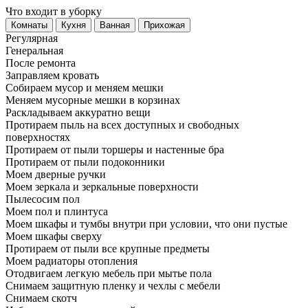
Что входит в уборку
Регу­лярная
Гене­ральная
После ремонта
Заправляем кровать
Собираем мусор и меняем мешки
Меняем мусорные мешки в корзинах
Раскладываем аккуратно вещи
Протираем пыль на всех доступных и свободных
поверхностях
Протираем от пыли торшеры и настенные бра
Протираем от пыли подоконники
Моем дверные ручки
Моем зеркала и зеркальные поверхности
Пылесосим пол
Моем пол и плинтуса
Моем шкафы и тумбы внутри при условии, что они пустые
Моем шкафы сверху
Протираем от пыли все крупные предметы
Моем радиаторы отопления
Отодвигаем легкую мебель при мытье пола
Снимаем защитную пленку и чехлы с мебели
Снимаем скотч