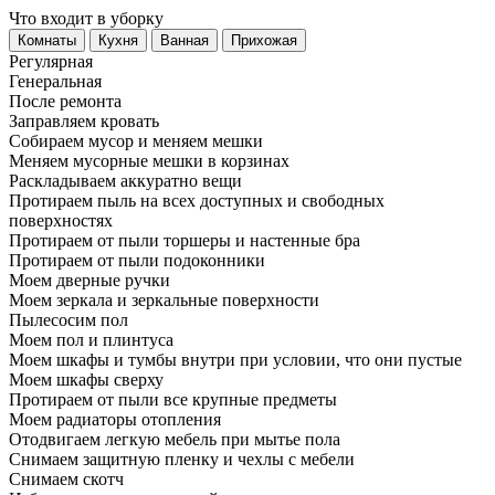
Что входит в уборку
Регу­лярная
Гене­ральная
После ремонта
Заправляем кровать
Собираем мусор и меняем мешки
Меняем мусорные мешки в корзинах
Раскладываем аккуратно вещи
Протираем пыль на всех доступных и свободных
поверхностях
Протираем от пыли торшеры и настенные бра
Протираем от пыли подоконники
Моем дверные ручки
Моем зеркала и зеркальные поверхности
Пылесосим пол
Моем пол и плинтуса
Моем шкафы и тумбы внутри при условии, что они пустые
Моем шкафы сверху
Протираем от пыли все крупные предметы
Моем радиаторы отопления
Отодвигаем легкую мебель при мытье пола
Снимаем защитную пленку и чехлы с мебели
Снимаем скотч