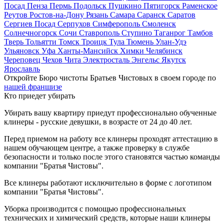
Посад
Пенза
Пермь
Подольск
Пушкино
Пятигорск
Раменское
Реутов
Ростов-на-Дону
Рязань
Самара
Саранск
Саратов
Сергиев Посад
Серпухов
Симферополь
Смоленск
Солнечногорск
Сочи
Ставрополь
Ступино
Таганрог
Тамбов
Тверь
Тольятти
Томск
Троицк
Тула
Тюмень
Улан-Удэ
Ульяновск
Уфа
Ханты-Мансийск
Химки
Челябинск
Череповец
Чехов
Чита
Электросталь
Энгельс
Якутск
Ярославль
Откройте Бюро чистоты Братьев Чистовых в своем городе по
нашей франшизе
Кто приедет убирать
Убирать вашу квартиру приедут профессионально обученные
клинеры - русские девушки, в возрасте от 24 до 40 лет.
Перед приемом на работу все клинеры проходят аттестацию в
нашем обучающем центре, а также проверку в службе
безопасности и только после этого становятся частью команды
компании "Братья Чистовы".
Все клинеры работают исключительно в форме с логотипом
компании "Братья Чистовы".
Уборка производится с помощью профессиональных
технических и химический средств, которые наши клинеры