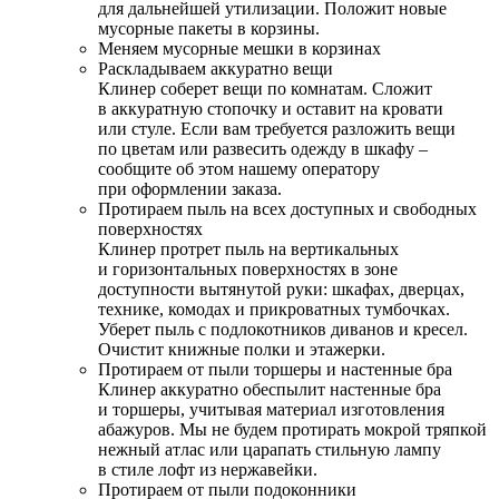
для дальнейшей утилизации. Положит новые
мусорные пакеты в корзины.
Меняем мусорные мешки в корзинах
Раскладываем аккуратно вещи
Клинер соберет вещи по комнатам. Сложит
в аккуратную стопочку и оставит на кровати
или стуле. Если вам требуется разложить вещи
по цветам или развесить одежду в шкафу –
сообщите об этом нашему оператору
при оформлении заказа.
Протираем пыль на всех доступных и свободных
поверхностях
Клинер протрет пыль на вертикальных
и горизонтальных поверхностях в зоне
доступности вытянутой руки: шкафах, дверцах,
технике, комодах и прикроватных тумбочках.
Уберет пыль с подлокотников диванов и кресел.
Очистит книжные полки и этажерки.
Протираем от пыли торшеры и настенные бра
Клинер аккуратно обеспылит настенные бра
и торшеры, учитывая материал изготовления
абажуров. Мы не будем протирать мокрой тряпкой
нежный атлас или царапать стильную лампу
в стиле лофт из нержавейки.
Протираем от пыли подоконники