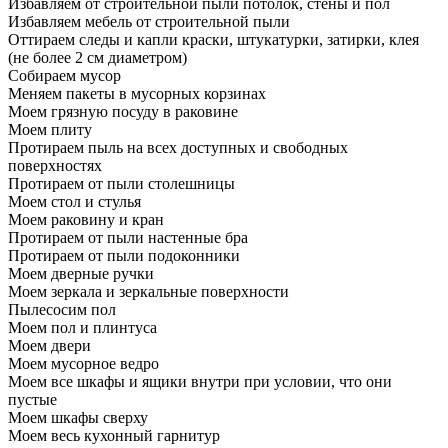
Избавляем от строительной пыли потолок, стены и пол
Избавляем мебель от строительной пыли
Оттираем следы и капли краски, штукатурки, затирки, клея
(не более 2 см диаметром)
Собираем мусор
Меняем пакеты в мусорных корзинах
Моем грязную посуду в раковине
Моем плиту
Протираем пыль на всех доступных и свободных
поверхностях
Протираем от пыли столешницы
Моем стол и стулья
Моем раковину и кран
Протираем от пыли настенные бра
Протираем от пыли подоконники
Моем дверные ручки
Моем зеркала и зеркальные поверхности
Пылесосим пол
Моем пол и плинтуса
Моем двери
Моем мусорное ведро
Моем все шкафы и ящики внутри при условии, что они
пустые
Моем шкафы сверху
Моем весь кухонный гарнитур