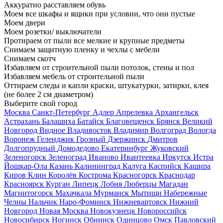
Аккуратно расставляем обувь
Моем все шкафы и ящики при условии, что они пустые
Моем двери
Моем розетки/ выключатели
Протираем от пыли все мелкие и крупные предметы
Снимаем защитную пленку и чехлы с мебели
Снимаем скотч
Избавляем от строительной пыли потолок, стены и пол
Избавляем мебель от строительной пыли
Оттираем следы и капли краски, штукатурки, затирки, клея
(не более 2 см диаметром)
Выберите свой город
Москва
Санкт-Петербург
Адлер
Апрелевка
Архангельск
Астрахань
Балашиха
Батайск
Благовещенск
Брянск
Великий
Новгород
Видное
Владивосток
Владимир
Волгоград
Вологда
Воронеж
Геленджик
Грозный
Дзержинск
Дмитров
Долгопрудный
Домодедово
Екатеринбург
Жуковский
Зеленогорск
Зеленоград
Иваново
Ивантеевка
Иркутск
Истра
Йошкар-Ола
Казань
Калининград
Калуга
Каспийск
Кашира
Киров
Клин
Королёв
Кострома
Красногорск
Краснодар
Красноярск
Курган
Липецк
Лобня
Люберцы
Магадан
Магнитогорск
Махачкала
Мурманск
Мытищи
Набережные
Челны
Нальчик
Наро-Фоминск
Нижневартовск
Нижний
Новгород
Новая Москва
Новокузнецк
Новороссийск
Новосибирск
Ногинск
Обнинск
Одинцово
Омск
Павловский