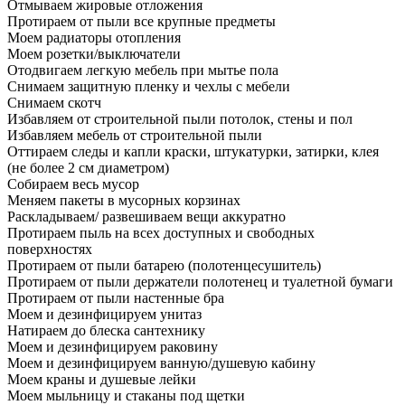
Отмываем жировые отложения
Протираем от пыли все крупные предметы
Моем радиаторы отопления
Моем розетки/выключатели
Отодвигаем легкую мебель при мытье пола
Снимаем защитную пленку и чехлы с мебели
Снимаем скотч
Избавляем от строительной пыли потолок, стены и пол
Избавляем мебель от строительной пыли
Оттираем следы и капли краски, штукатурки, затирки, клея
(не более 2 см диаметром)
Собираем весь мусор
Меняем пакеты в мусорных корзинах
Раскладываем/ развешиваем вещи аккуратно
Протираем пыль на всех доступных и свободных
поверхностях
Протираем от пыли батарею (полотенцесушитель)
Протираем от пыли держатели полотенец и туалетной бумаги
Протираем от пыли настенные бра
Моем и дезинфицируем унитаз
Натираем до блеска сантехнику
Моем и дезинфицируем раковину
Моем и дезинфицируем ванную/душевую кабину
Моем краны и душевые лейки
Моем мыльницу и стаканы под щетки