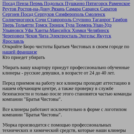
Посад
Пенза
Пермь
Подольск
Пушкино
Пятигорск
Раменское
Реутов
Ростов-на-Дону
Рязань
Самара
Саранск
Саратов
Сергиев Посад
Серпухов
Симферополь
Смоленск
Солнечногорск
Сочи
Ставрополь
Ступино
Таганрог
Тамбов
Тверь
Тольятти
Томск
Троицк
Тула
Тюмень
Улан-Удэ
Ульяновск
Уфа
Ханты-Мансийск
Химки
Челябинск
Череповец
Чехов
Чита
Электросталь
Энгельс
Якутск
Ярославль
Откройте Бюро чистоты Братьев Чистовых в своем городе по
нашей франшизе
Кто приедет убирать
Убирать вашу квартиру приедут профессионально обученные
клинеры - русские девушки, в возрасте от 24 до 40 лет.
Перед приемом на работу все клинеры проходят аттестацию в
нашем обучающем центре, а также проверку в службе
безопасности и только после этого становятся частью команды
компании "Братья Чистовы".
Все клинеры работают исключительно в форме с логотипом
компании "Братья Чистовы".
Уборка производится с помощью профессиональных
технических и химический средств, которые наши клинеры