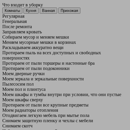
Что входит в уборку
Регу­лярная
Гене­ральная
После ремонта
Заправляем кровать
Собираем мусор и меняем мешки
Меняем мусорные мешки в корзинах
Раскладываем аккуратно вещи
Протираем пыль на всех доступных и свободных
поверхностях
Протираем от пыли торшеры и настенные бра
Протираем от пыли подоконники
Моем дверные ручки
Моем зеркала и зеркальные поверхности
Пылесосим пол
Моем пол и плинтуса
Моем шкафы и тумбы внутри при условии, что они пустые
Моем шкафы сверху
Протираем от пыли все крупные предметы
Моем радиаторы отопления
Отодвигаем легкую мебель при мытье пола
Снимаем защитную пленку и чехлы с мебели
Снимаем скотч