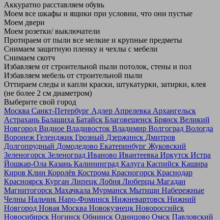
Аккуратно расставляем обувь
Моем все шкафы и ящики при условии, что они пустые
Моем двери
Моем розетки/ выключатели
Протираем от пыли все мелкие и крупные предметы
Снимаем защитную пленку и чехлы с мебели
Снимаем скотч
Избавляем от строительной пыли потолок, стены и пол
Избавляем мебель от строительной пыли
Оттираем следы и капли краски, штукатурки, затирки, клея
(не более 2 см диаметром)
Выберите свой город
Москва
Санкт-Петербург
Адлер
Апрелевка
Архангельск
Астрахань
Балашиха
Батайск
Благовещенск
Брянск
Великий
Новгород
Видное
Владивосток
Владимир
Волгоград
Вологда
Воронеж
Геленджик
Грозный
Дзержинск
Дмитров
Долгопрудный
Домодедово
Екатеринбург
Жуковский
Зеленогорск
Зеленоград
Иваново
Ивантеевка
Иркутск
Истра
Йошкар-Ола
Казань
Калининград
Калуга
Каспийск
Кашира
Киров
Клин
Королёв
Кострома
Красногорск
Краснодар
Красноярск
Курган
Липецк
Лобня
Люберцы
Магадан
Магнитогорск
Махачкала
Мурманск
Мытищи
Набережные
Челны
Нальчик
Наро-Фоминск
Нижневартовск
Нижний
Новгород
Новая Москва
Новокузнецк
Новороссийск
Новосибирск
Ногинск
Обнинск
Одинцово
Омск
Павловский