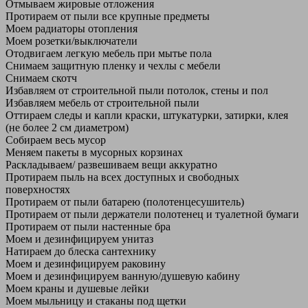
Отмываем жировые отложения
Протираем от пыли все крупные предметы
Моем радиаторы отопления
Моем розетки/выключатели
Отодвигаем легкую мебель при мытье пола
Снимаем защитную пленку и чехлы с мебели
Снимаем скотч
Избавляем от строительной пыли потолок, стены и пол
Избавляем мебель от строительной пыли
Оттираем следы и капли краски, штукатурки, затирки, клея
(не более 2 см диаметром)
Собираем весь мусор
Меняем пакеты в мусорных корзинах
Раскладываем/ развешиваем вещи аккуратно
Протираем пыль на всех доступных и свободных
поверхностях
Протираем от пыли батарею (полотенцесушитель)
Протираем от пыли держатели полотенец и туалетной бумаги
Протираем от пыли настенные бра
Моем и дезинфицируем унитаз
Натираем до блеска сантехнику
Моем и дезинфицируем раковину
Моем и дезинфицируем ванную/душевую кабину
Моем краны и душевые лейки
Моем мыльницу и стаканы под щетки