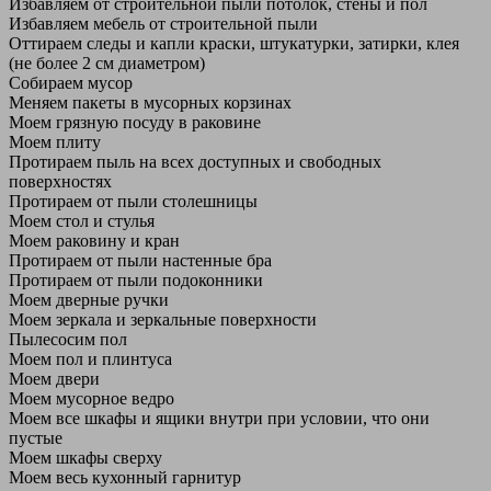
Избавляем от строительной пыли потолок, стены и пол
Избавляем мебель от строительной пыли
Оттираем следы и капли краски, штукатурки, затирки, клея
(не более 2 см диаметром)
Собираем мусор
Меняем пакеты в мусорных корзинах
Моем грязную посуду в раковине
Моем плиту
Протираем пыль на всех доступных и свободных
поверхностях
Протираем от пыли столешницы
Моем стол и стулья
Моем раковину и кран
Протираем от пыли настенные бра
Протираем от пыли подоконники
Моем дверные ручки
Моем зеркала и зеркальные поверхности
Пылесосим пол
Моем пол и плинтуса
Моем двери
Моем мусорное ведро
Моем все шкафы и ящики внутри при условии, что они
пустые
Моем шкафы сверху
Моем весь кухонный гарнитур