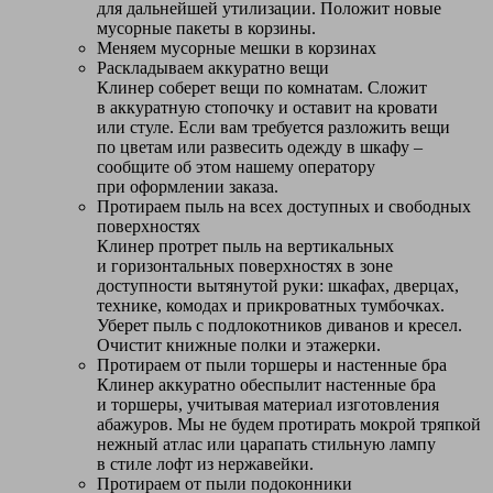
для дальнейшей утилизации. Положит новые
мусорные пакеты в корзины.
Меняем мусорные мешки в корзинах
Раскладываем аккуратно вещи
Клинер соберет вещи по комнатам. Сложит
в аккуратную стопочку и оставит на кровати
или стуле. Если вам требуется разложить вещи
по цветам или развесить одежду в шкафу –
сообщите об этом нашему оператору
при оформлении заказа.
Протираем пыль на всех доступных и свободных
поверхностях
Клинер протрет пыль на вертикальных
и горизонтальных поверхностях в зоне
доступности вытянутой руки: шкафах, дверцах,
технике, комодах и прикроватных тумбочках.
Уберет пыль с подлокотников диванов и кресел.
Очистит книжные полки и этажерки.
Протираем от пыли торшеры и настенные бра
Клинер аккуратно обеспылит настенные бра
и торшеры, учитывая материал изготовления
абажуров. Мы не будем протирать мокрой тряпкой
нежный атлас или царапать стильную лампу
в стиле лофт из нержавейки.
Протираем от пыли подоконники