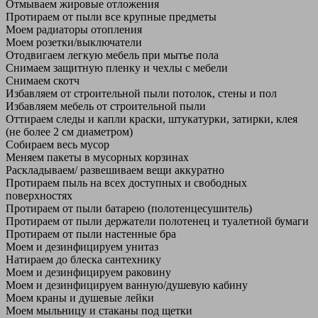
Отмываем жировые отложения
Протираем от пыли все крупные предметы
Моем радиаторы отопления
Моем розетки/выключатели
Отодвигаем легкую мебель при мытье пола
Снимаем защитную пленку и чехлы с мебели
Снимаем скотч
Избавляем от строительной пыли потолок, стены и пол
Избавляем мебель от строительной пыли
Оттираем следы и капли краски, штукатурки, затирки, клея
(не более 2 см диаметром)
Собираем весь мусор
Меняем пакеты в мусорных корзинах
Раскладываем/ развешиваем вещи аккуратно
Протираем пыль на всех доступных и свободных
поверхностях
Протираем от пыли батарею (полотенцесушитель)
Протираем от пыли держатели полотенец и туалетной бумаги
Протираем от пыли настенные бра
Моем и дезинфицируем унитаз
Натираем до блеска сантехнику
Моем и дезинфицируем раковину
Моем и дезинфицируем ванную/душевую кабину
Моем краны и душевые лейки
Моем мыльницу и стаканы под щетки