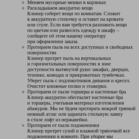
Меняем мусорные мешки в корзинах
Раскладываем аккуратно вещи
Клинер соберет вещи по комнатам. Сложит
в аккуратную стопочку и оставит на кровати
или стуле. Если вам требуется разложить вещи
по цветам или развесить одежду в шкафу –
сообщите об этом нашему оператору
при оформлении заказа.
Протираем пыль на всех доступных и свободных
поверхностях
Клинер протрет пыль на вертикальных
и горизонтальных поверхностях в зоне
доступности вытянутой руки: шкафах, дверцах,
технике, комодах и прикроватных тумбочках.
Уберет пыль с подлокотников диванов и кресел.
Очистит книжные полки и этажерки.
Протираем от пыли торшеры и настенные бра
Клинер аккуратно обеспылит настенные бра
и торшеры, учитывая материал изготовления
абажуров. Мы не будем протирать мокрой тряпкой
нежный атлас или царапать стильную лампу
в стиле лофт из нержавейки.
Протираем от пыли подоконники
Клинер протрет сухой и влажной тряпочкой все
подоконники в комнате. При уборке мы