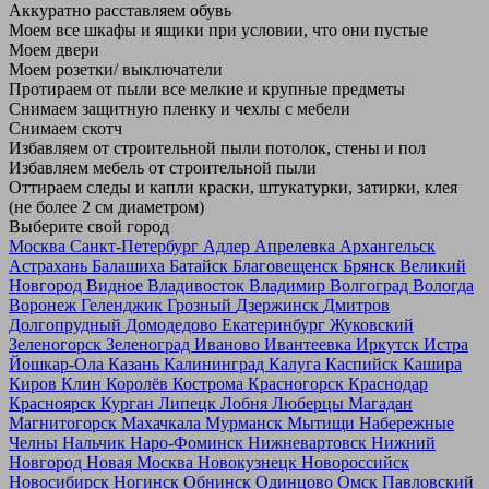
Аккуратно расставляем обувь
Моем все шкафы и ящики при условии, что они пустые
Моем двери
Моем розетки/ выключатели
Протираем от пыли все мелкие и крупные предметы
Снимаем защитную пленку и чехлы с мебели
Снимаем скотч
Избавляем от строительной пыли потолок, стены и пол
Избавляем мебель от строительной пыли
Оттираем следы и капли краски, штукатурки, затирки, клея
(не более 2 см диаметром)
Выберите свой город
Москва
Санкт-Петербург
Адлер
Апрелевка
Архангельск
Астрахань
Балашиха
Батайск
Благовещенск
Брянск
Великий
Новгород
Видное
Владивосток
Владимир
Волгоград
Вологда
Воронеж
Геленджик
Грозный
Дзержинск
Дмитров
Долгопрудный
Домодедово
Екатеринбург
Жуковский
Зеленогорск
Зеленоград
Иваново
Ивантеевка
Иркутск
Истра
Йошкар-Ола
Казань
Калининград
Калуга
Каспийск
Кашира
Киров
Клин
Королёв
Кострома
Красногорск
Краснодар
Красноярск
Курган
Липецк
Лобня
Люберцы
Магадан
Магнитогорск
Махачкала
Мурманск
Мытищи
Набережные
Челны
Нальчик
Наро-Фоминск
Нижневартовск
Нижний
Новгород
Новая Москва
Новокузнецк
Новороссийск
Новосибирск
Ногинск
Обнинск
Одинцово
Омск
Павловский