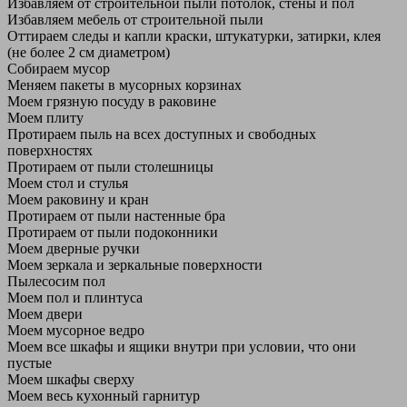
Избавляем от строительной пыли потолок, стены и пол
Избавляем мебель от строительной пыли
Оттираем следы и капли краски, штукатурки, затирки, клея
(не более 2 см диаметром)
Собираем мусор
Меняем пакеты в мусорных корзинах
Моем грязную посуду в раковине
Моем плиту
Протираем пыль на всех доступных и свободных
поверхностях
Протираем от пыли столешницы
Моем стол и стулья
Моем раковину и кран
Протираем от пыли настенные бра
Протираем от пыли подоконники
Моем дверные ручки
Моем зеркала и зеркальные поверхности
Пылесосим пол
Моем пол и плинтуса
Моем двери
Моем мусорное ведро
Моем все шкафы и ящики внутри при условии, что они
пустые
Моем шкафы сверху
Моем весь кухонный гарнитур