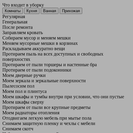
Что входит в уборку
Регу­лярная
Гене­ральная
После ремонта
Заправляем кровать
Собираем мусор и меняем мешки
Меняем мусорные мешки в корзинах
Раскладываем аккуратно вещи
Протираем пыль на всех доступных и свободных
поверхностях
Протираем от пыли торшеры и настенные бра
Протираем от пыли подоконники
Моем дверные ручки
Моем зеркала и зеркальные поверхности
Пылесосим пол
Моем пол и плинтуса
Моем шкафы и тумбы внутри при условии, что они пустые
Моем шкафы сверху
Протираем от пыли все крупные предметы
Моем радиаторы отопления
Отодвигаем легкую мебель при мытье пола
Снимаем защитную пленку и чехлы с мебели
Снимаем скотч