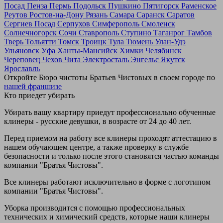
Посад
Пенза
Пермь
Подольск
Пушкино
Пятигорск
Раменское
Реутов
Ростов-на-Дону
Рязань
Самара
Саранск
Саратов
Сергиев Посад
Серпухов
Симферополь
Смоленск
Солнечногорск
Сочи
Ставрополь
Ступино
Таганрог
Тамбов
Тверь
Тольятти
Томск
Троицк
Тула
Тюмень
Улан-Удэ
Ульяновск
Уфа
Ханты-Мансийск
Химки
Челябинск
Череповец
Чехов
Чита
Электросталь
Энгельс
Якутск
Ярославль
Откройте Бюро чистоты Братьев Чистовых в своем городе по
нашей франшизе
Кто приедет убирать
Убирать вашу квартиру приедут профессионально обученные
клинеры - русские девушки, в возрасте от 24 до 40 лет.
Перед приемом на работу все клинеры проходят аттестацию в
нашем обучающем центре, а также проверку в службе
безопасности и только после этого становятся частью команды
компании "Братья Чистовы".
Все клинеры работают исключительно в форме с логотипом
компании "Братья Чистовы".
Уборка производится с помощью профессиональных
технических и химический средств, которые наши клинеры