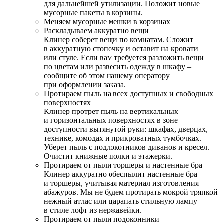
для дальнейшей утилизации. Положит новые
мусорные пакеты в корзины.
Меняем мусорные мешки в корзинах
Раскладываем аккуратно вещи
Клинер соберет вещи по комнатам. Сложит
в аккуратную стопочку и оставит на кровати
или стуле. Если вам требуется разложить вещи
по цветам или развесить одежду в шкафу –
сообщите об этом нашему оператору
при оформлении заказа.
Протираем пыль на всех доступных и свободных
поверхностях
Клинер протрет пыль на вертикальных
и горизонтальных поверхностях в зоне
доступности вытянутой руки: шкафах, дверцах,
технике, комодах и прикроватных тумбочках.
Уберет пыль с подлокотников диванов и кресел.
Очистит книжные полки и этажерки.
Протираем от пыли торшеры и настенные бра
Клинер аккуратно обеспылит настенные бра
и торшеры, учитывая материал изготовления
абажуров. Мы не будем протирать мокрой тряпкой
нежный атлас или царапать стильную лампу
в стиле лофт из нержавейки.
Протираем от пыли подоконники