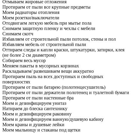
Отмываем жировые отложения
Протираем от пыли все крупные предметы
Моем радиаторы отопления
Моем розетки/выключатели
Отодвигаем легкую мебель при мытье пола
Снимаем защитную пленку и чехлы с мебели
Снимаем скотч
Избавляем от строительной пыли потолок, стены и пол
Избавляем мебель от строительной пыли
Оттираем следы и капли краски, штукатурки, затирки, клея
(не более 2 см диаметром)
Собираем весь мусор
Меняем пакеты в мусорных корзинах
Раскладываем/ развешиваем вещи аккуратно
Протираем пыль на всех доступных и свободных
поверхностях
Протираем от пыли батарею (полотенцесушитель)
Протираем от пыли держатели полотенец и туалетной бумаги
Протираем от пыли настенные бра
Моем и дезинфицируем унитаз
Натираем до блеска сантехнику
Моем и дезинфицируем раковину
Моем и дезинфицируем ванную/душевую кабину
Моем краны и душевые лейки
Моем мыльницу и стаканы под щетки