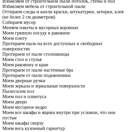
Избавляем от строительной пыли потолок, стены и пол
Избавляем мебель от строительной пыли
Оттираем следы и капли краски, штукатурки, затирки, клея
(не более 2 см диаметром)
Собираем мусор
Меняем пакеты в мусорных корзинах
Моем грязную посуду в раковине
Моем плиту
Протираем пыль на всех доступных и свободных
поверхностях
Протираем от пыли столешницы
Моем стол и стулья
Моем раковину и кран
Протираем от пыли настенные бра
Протираем от пыли подоконники
Моем дверные ручки
Моем зеркала и зеркальные поверхности
Пылесосим пол
Моем пол и плинтуса
Моем двери
Моем мусорное ведро
Моем все шкафы и ящики внутри при условии, что они
пустые
Моем шкафы сверху
Моем весь кухонный гарнитур