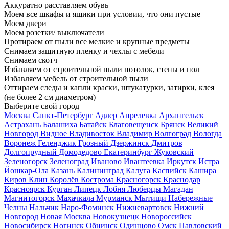
Аккуратно расставляем обувь
Моем все шкафы и ящики при условии, что они пустые
Моем двери
Моем розетки/ выключатели
Протираем от пыли все мелкие и крупные предметы
Снимаем защитную пленку и чехлы с мебели
Снимаем скотч
Избавляем от строительной пыли потолок, стены и пол
Избавляем мебель от строительной пыли
Оттираем следы и капли краски, штукатурки, затирки, клея
(не более 2 см диаметром)
Выберите свой город
Москва
Санкт-Петербург
Адлер
Апрелевка
Архангельск
Астрахань
Балашиха
Батайск
Благовещенск
Брянск
Великий
Новгород
Видное
Владивосток
Владимир
Волгоград
Вологда
Воронеж
Геленджик
Грозный
Дзержинск
Дмитров
Долгопрудный
Домодедово
Екатеринбург
Жуковский
Зеленогорск
Зеленоград
Иваново
Ивантеевка
Иркутск
Истра
Йошкар-Ола
Казань
Калининград
Калуга
Каспийск
Кашира
Киров
Клин
Королёв
Кострома
Красногорск
Краснодар
Красноярск
Курган
Липецк
Лобня
Люберцы
Магадан
Магнитогорск
Махачкала
Мурманск
Мытищи
Набережные
Челны
Нальчик
Наро-Фоминск
Нижневартовск
Нижний
Новгород
Новая Москва
Новокузнецк
Новороссийск
Новосибирск
Ногинск
Обнинск
Одинцово
Омск
Павловский