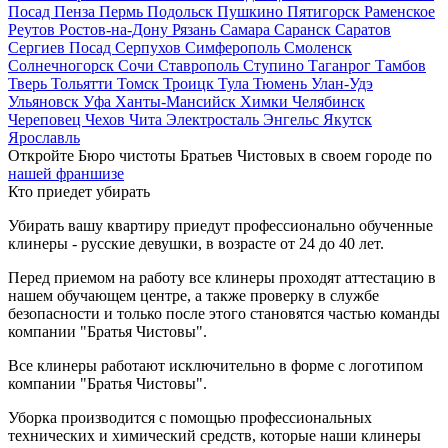
Посад
Пенза
Пермь
Подольск
Пушкино
Пятигорск
Раменское
Реутов
Ростов-на-Дону
Рязань
Самара
Саранск
Саратов
Сергиев Посад
Серпухов
Симферополь
Смоленск
Солнечногорск
Сочи
Ставрополь
Ступино
Таганрог
Тамбов
Тверь
Тольятти
Томск
Троицк
Тула
Тюмень
Улан-Удэ
Ульяновск
Уфа
Ханты-Мансийск
Химки
Челябинск
Череповец
Чехов
Чита
Электросталь
Энгельс
Якутск
Ярославль
Откройте Бюро чистоты Братьев Чистовых в своем городе по
нашей франшизе
Кто приедет убирать
Убирать вашу квартиру приедут профессионально обученные
клинеры - русские девушки, в возрасте от 24 до 40 лет.
Перед приемом на работу все клинеры проходят аттестацию в
нашем обучающем центре, а также проверку в службе
безопасности и только после этого становятся частью команды
компании "Братья Чистовы".
Все клинеры работают исключительно в форме с логотипом
компании "Братья Чистовы".
Уборка производится с помощью профессиональных
технических и химический средств, которые наши клинеры