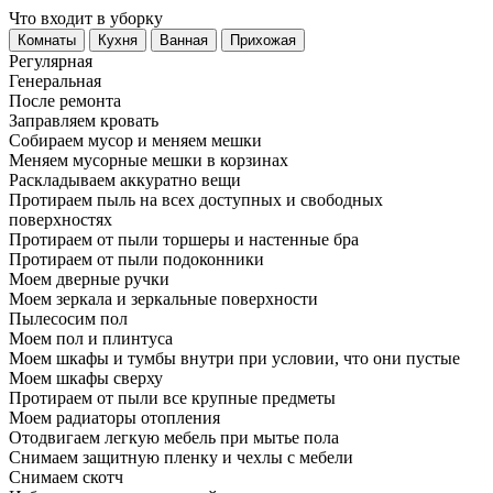
Что входит в уборку
Регу­лярная
Гене­ральная
После ремонта
Заправляем кровать
Собираем мусор и меняем мешки
Меняем мусорные мешки в корзинах
Раскладываем аккуратно вещи
Протираем пыль на всех доступных и свободных
поверхностях
Протираем от пыли торшеры и настенные бра
Протираем от пыли подоконники
Моем дверные ручки
Моем зеркала и зеркальные поверхности
Пылесосим пол
Моем пол и плинтуса
Моем шкафы и тумбы внутри при условии, что они пустые
Моем шкафы сверху
Протираем от пыли все крупные предметы
Моем радиаторы отопления
Отодвигаем легкую мебель при мытье пола
Снимаем защитную пленку и чехлы с мебели
Снимаем скотч