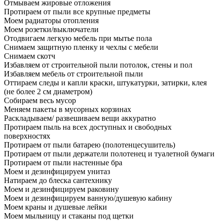
Отмываем жировые отложения
Протираем от пыли все крупные предметы
Моем радиаторы отопления
Моем розетки/выключатели
Отодвигаем легкую мебель при мытье пола
Снимаем защитную пленку и чехлы с мебели
Снимаем скотч
Избавляем от строительной пыли потолок, стены и пол
Избавляем мебель от строительной пыли
Оттираем следы и капли краски, штукатурки, затирки, клея
(не более 2 см диаметром)
Собираем весь мусор
Меняем пакеты в мусорных корзинах
Раскладываем/ развешиваем вещи аккуратно
Протираем пыль на всех доступных и свободных
поверхностях
Протираем от пыли батарею (полотенцесушитель)
Протираем от пыли держатели полотенец и туалетной бумаги
Протираем от пыли настенные бра
Моем и дезинфицируем унитаз
Натираем до блеска сантехнику
Моем и дезинфицируем раковину
Моем и дезинфицируем ванную/душевую кабину
Моем краны и душевые лейки
Моем мыльницу и стаканы под щетки