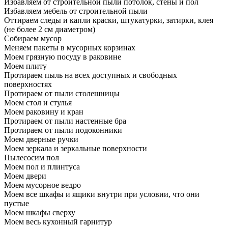
Избавляем от строительной пыли потолок, стены и пол
Избавляем мебель от строительной пыли
Оттираем следы и капли краски, штукатурки, затирки, клея
(не более 2 см диаметром)
Собираем мусор
Меняем пакеты в мусорных корзинах
Моем грязную посуду в раковине
Моем плиту
Протираем пыль на всех доступных и свободных
поверхностях
Протираем от пыли столешницы
Моем стол и стулья
Моем раковину и кран
Протираем от пыли настенные бра
Протираем от пыли подоконники
Моем дверные ручки
Моем зеркала и зеркальные поверхности
Пылесосим пол
Моем пол и плинтуса
Моем двери
Моем мусорное ведро
Моем все шкафы и ящики внутри при условии, что они
пустые
Моем шкафы сверху
Моем весь кухонный гарнитур