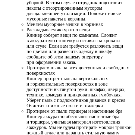
уборкой. В этом случае сотрудник подготовит
пакеты с отсортированным мусором
для дальнейшей утилизации. Положит новые
мусорные пакеты в корзины.
Меняем мусорные мешки в корзинах
Раскладываем аккуратно вещи
Клинер соберет вещи по комнатам. Сложит
в аккуратную стопочку и оставит на кровати
или стуле. Если вам требуется разложить вещи
по цветам или развесить одежду в шкафу –
сообщите об этом нашему оператору
при оформлении заказа.
Протираем пыль на всех доступных и свободных
поверхностях
Клинер протрет пыль на вертикальных
и горизонтальных поверхностях в зоне
доступности вытянутой руки: шкафах, дверцах,
технике, комодах и прикроватных тумбочках.
Уберет пыль с подлокотников диванов и кресел.
Очистит книжные полки и этажерки.
Протираем от пыли торшеры и настенные бра
Клинер аккуратно обеспылит настенные бра
и торшеры, учитывая материал изготовления
абажуров. Мы не будем протирать мокрой тряпкой
нежный атлас или царапать стильную лампу