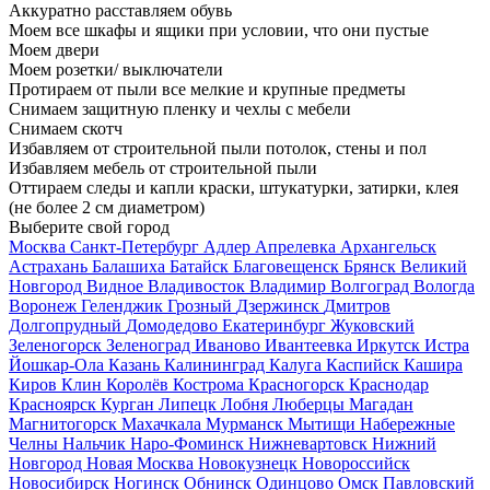
Аккуратно расставляем обувь
Моем все шкафы и ящики при условии, что они пустые
Моем двери
Моем розетки/ выключатели
Протираем от пыли все мелкие и крупные предметы
Снимаем защитную пленку и чехлы с мебели
Снимаем скотч
Избавляем от строительной пыли потолок, стены и пол
Избавляем мебель от строительной пыли
Оттираем следы и капли краски, штукатурки, затирки, клея
(не более 2 см диаметром)
Выберите свой город
Москва
Санкт-Петербург
Адлер
Апрелевка
Архангельск
Астрахань
Балашиха
Батайск
Благовещенск
Брянск
Великий
Новгород
Видное
Владивосток
Владимир
Волгоград
Вологда
Воронеж
Геленджик
Грозный
Дзержинск
Дмитров
Долгопрудный
Домодедово
Екатеринбург
Жуковский
Зеленогорск
Зеленоград
Иваново
Ивантеевка
Иркутск
Истра
Йошкар-Ола
Казань
Калининград
Калуга
Каспийск
Кашира
Киров
Клин
Королёв
Кострома
Красногорск
Краснодар
Красноярск
Курган
Липецк
Лобня
Люберцы
Магадан
Магнитогорск
Махачкала
Мурманск
Мытищи
Набережные
Челны
Нальчик
Наро-Фоминск
Нижневартовск
Нижний
Новгород
Новая Москва
Новокузнецк
Новороссийск
Новосибирск
Ногинск
Обнинск
Одинцово
Омск
Павловский