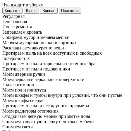
Что входит в уборку
Регу­лярная
Гене­ральная
После ремонта
Заправляем кровать
Собираем мусор и меняем мешки
Меняем мусорные мешки в корзинах
Раскладываем аккуратно вещи
Протираем пыль на всех доступных и свободных
поверхностях
Протираем от пыли торшеры и настенные бра
Протираем от пыли подоконники
Моем дверные ручки
Моем зеркала и зеркальные поверхности
Пылесосим пол
Моем пол и плинтуса
Моем шкафы и тумбы внутри при условии, что они пустые
Моем шкафы сверху
Протираем от пыли все крупные предметы
Моем радиаторы отопления
Отодвигаем легкую мебель при мытье пола
Снимаем защитную пленку и чехлы с мебели
Снимаем скотч