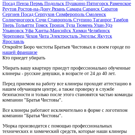
Посад
Пенза
Пермь
Подольск
Пушкино
Пятигорск
Раменское
Реутов
Ростов-на-Дону
Рязань
Самара
Саранск
Саратов
Сергиев Посад
Серпухов
Симферополь
Смоленск
Солнечногорск
Сочи
Ставрополь
Ступино
Таганрог
Тамбов
Тверь
Тольятти
Томск
Троицк
Тула
Тюмень
Улан-Удэ
Ульяновск
Уфа
Ханты-Мансийск
Химки
Челябинск
Череповец
Чехов
Чита
Электросталь
Энгельс
Якутск
Ярославль
Откройте Бюро чистоты Братьев Чистовых в своем городе по
нашей франшизе
Кто приедет убирать
Убирать вашу квартиру приедут профессионально обученные
клинеры - русские девушки, в возрасте от 24 до 40 лет.
Перед приемом на работу все клинеры проходят аттестацию в
нашем обучающем центре, а также проверку в службе
безопасности и только после этого становятся частью команды
компании "Братья Чистовы".
Все клинеры работают исключительно в форме с логотипом
компании "Братья Чистовы".
Уборка производится с помощью профессиональных
технических и химический средств, которые наши клинеры