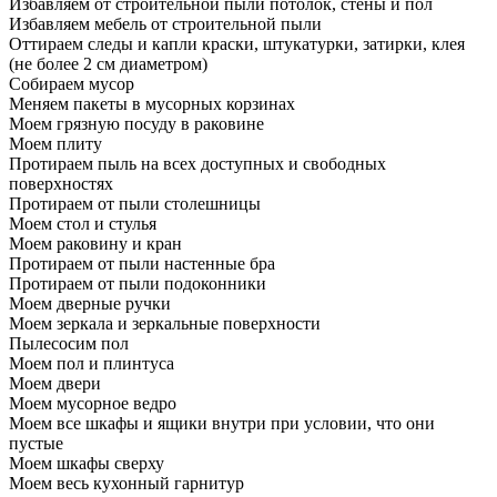
Избавляем от строительной пыли потолок, стены и пол
Избавляем мебель от строительной пыли
Оттираем следы и капли краски, штукатурки, затирки, клея
(не более 2 см диаметром)
Собираем мусор
Меняем пакеты в мусорных корзинах
Моем грязную посуду в раковине
Моем плиту
Протираем пыль на всех доступных и свободных
поверхностях
Протираем от пыли столешницы
Моем стол и стулья
Моем раковину и кран
Протираем от пыли настенные бра
Протираем от пыли подоконники
Моем дверные ручки
Моем зеркала и зеркальные поверхности
Пылесосим пол
Моем пол и плинтуса
Моем двери
Моем мусорное ведро
Моем все шкафы и ящики внутри при условии, что они
пустые
Моем шкафы сверху
Моем весь кухонный гарнитур