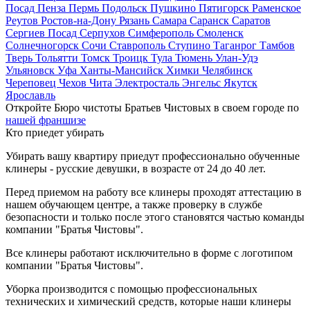
Посад
Пенза
Пермь
Подольск
Пушкино
Пятигорск
Раменское
Реутов
Ростов-на-Дону
Рязань
Самара
Саранск
Саратов
Сергиев Посад
Серпухов
Симферополь
Смоленск
Солнечногорск
Сочи
Ставрополь
Ступино
Таганрог
Тамбов
Тверь
Тольятти
Томск
Троицк
Тула
Тюмень
Улан-Удэ
Ульяновск
Уфа
Ханты-Мансийск
Химки
Челябинск
Череповец
Чехов
Чита
Электросталь
Энгельс
Якутск
Ярославль
Откройте Бюро чистоты Братьев Чистовых в своем городе по
нашей франшизе
Кто приедет убирать
Убирать вашу квартиру приедут профессионально обученные
клинеры - русские девушки, в возрасте от 24 до 40 лет.
Перед приемом на работу все клинеры проходят аттестацию в
нашем обучающем центре, а также проверку в службе
безопасности и только после этого становятся частью команды
компании "Братья Чистовы".
Все клинеры работают исключительно в форме с логотипом
компании "Братья Чистовы".
Уборка производится с помощью профессиональных
технических и химический средств, которые наши клинеры