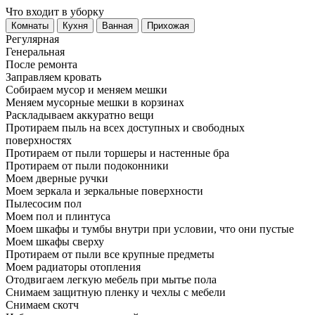
Что входит в уборку
Регу­лярная
Гене­ральная
После ремонта
Заправляем кровать
Собираем мусор и меняем мешки
Меняем мусорные мешки в корзинах
Раскладываем аккуратно вещи
Протираем пыль на всех доступных и свободных
поверхностях
Протираем от пыли торшеры и настенные бра
Протираем от пыли подоконники
Моем дверные ручки
Моем зеркала и зеркальные поверхности
Пылесосим пол
Моем пол и плинтуса
Моем шкафы и тумбы внутри при условии, что они пустые
Моем шкафы сверху
Протираем от пыли все крупные предметы
Моем радиаторы отопления
Отодвигаем легкую мебель при мытье пола
Снимаем защитную пленку и чехлы с мебели
Снимаем скотч