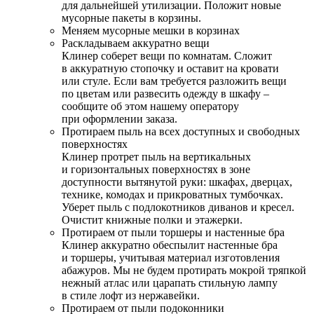
для дальнейшей утилизации. Положит новые
мусорные пакеты в корзины.
Меняем мусорные мешки в корзинах
Раскладываем аккуратно вещи
Клинер соберет вещи по комнатам. Сложит
в аккуратную стопочку и оставит на кровати
или стуле. Если вам требуется разложить вещи
по цветам или развесить одежду в шкафу –
сообщите об этом нашему оператору
при оформлении заказа.
Протираем пыль на всех доступных и свободных
поверхностях
Клинер протрет пыль на вертикальных
и горизонтальных поверхностях в зоне
доступности вытянутой руки: шкафах, дверцах,
технике, комодах и прикроватных тумбочках.
Уберет пыль с подлокотников диванов и кресел.
Очистит книжные полки и этажерки.
Протираем от пыли торшеры и настенные бра
Клинер аккуратно обеспылит настенные бра
и торшеры, учитывая материал изготовления
абажуров. Мы не будем протирать мокрой тряпкой
нежный атлас или царапать стильную лампу
в стиле лофт из нержавейки.
Протираем от пыли подоконники