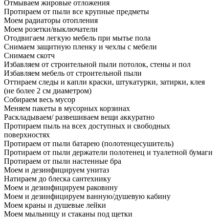
Отмываем жировые отложения
Протираем от пыли все крупные предметы
Моем радиаторы отопления
Моем розетки/выключатели
Отодвигаем легкую мебель при мытье пола
Снимаем защитную пленку и чехлы с мебели
Снимаем скотч
Избавляем от строительной пыли потолок, стены и пол
Избавляем мебель от строительной пыли
Оттираем следы и капли краски, штукатурки, затирки, клея
(не более 2 см диаметром)
Собираем весь мусор
Меняем пакеты в мусорных корзинах
Раскладываем/ развешиваем вещи аккуратно
Протираем пыль на всех доступных и свободных
поверхностях
Протираем от пыли батарею (полотенцесушитель)
Протираем от пыли держатели полотенец и туалетной бумаги
Протираем от пыли настенные бра
Моем и дезинфицируем унитаз
Натираем до блеска сантехнику
Моем и дезинфицируем раковину
Моем и дезинфицируем ванную/душевую кабину
Моем краны и душевые лейки
Моем мыльницу и стаканы под щетки