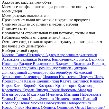
Аккуратно расставляем обувь
Моем все шкафы и ящики при условии, что они пустые
Моем двери
Моем розетки/ выключатели
Протираем от пыли все мелкие и крупные предметы
Снимаем защитную пленку и чехлы с мебели
Снимаем скотч
Избавляем от строительной пыли потолок, стены и пол
Избавляем мебель от строительной пыли
Оттираем следы и капли краски, штукатурки, затирки, клея
(не более 2 см диаметром)
Выберите свой город
Москва
Санкт-Петербург
Адлер
Апрелевка
Архангельск
Астрахань
Балашиха
Батайск
Благовещенск
Брянск
Великий
Новгород
Видное
Владивосток
Владимир
Волгоград
Вологда
Воронеж
Геленджик
Грозный
Дзержинск
Дмитров
Долгопрудный
Домодедово
Екатеринбург
Жуковский
Зеленогорск
Зеленоград
Иваново
Ивантеевка
Иркутск
Истра
Йошкар-Ола
Казань
Калининград
Калуга
Каспийск
Кашира
Киров
Клин
Королёв
Кострома
Красногорск
Краснодар
Красноярск
Курган
Липецк
Лобня
Люберцы
Магадан
Магнитогорск
Махачкала
Мурманск
Мытищи
Набережные
Челны
Нальчик
Наро-Фоминск
Нижневартовск
Нижний
Новгород
Новая Москва
Новокузнецк
Новороссийск
Новосибирск
Ногинск
Обнинск
Одинцово
Омск
Павловский