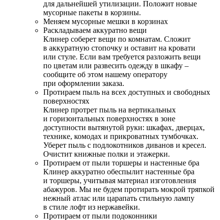
для дальнейшей утилизации. Положит новые
мусорные пакеты в корзины.
Меняем мусорные мешки в корзинах
Раскладываем аккуратно вещи
Клинер соберет вещи по комнатам. Сложит
в аккуратную стопочку и оставит на кровати
или стуле. Если вам требуется разложить вещи
по цветам или развесить одежду в шкафу –
сообщите об этом нашему оператору
при оформлении заказа.
Протираем пыль на всех доступных и свободных
поверхностях
Клинер протрет пыль на вертикальных
и горизонтальных поверхностях в зоне
доступности вытянутой руки: шкафах, дверцах,
технике, комодах и прикроватных тумбочках.
Уберет пыль с подлокотников диванов и кресел.
Очистит книжные полки и этажерки.
Протираем от пыли торшеры и настенные бра
Клинер аккуратно обеспылит настенные бра
и торшеры, учитывая материал изготовления
абажуров. Мы не будем протирать мокрой тряпкой
нежный атлас или царапать стильную лампу
в стиле лофт из нержавейки.
Протираем от пыли подоконники