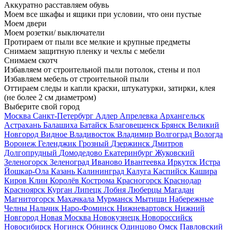
Аккуратно расставляем обувь
Моем все шкафы и ящики при условии, что они пустые
Моем двери
Моем розетки/ выключатели
Протираем от пыли все мелкие и крупные предметы
Снимаем защитную пленку и чехлы с мебели
Снимаем скотч
Избавляем от строительной пыли потолок, стены и пол
Избавляем мебель от строительной пыли
Оттираем следы и капли краски, штукатурки, затирки, клея
(не более 2 см диаметром)
Выберите свой город
Москва
Санкт-Петербург
Адлер
Апрелевка
Архангельск
Астрахань
Балашиха
Батайск
Благовещенск
Брянск
Великий
Новгород
Видное
Владивосток
Владимир
Волгоград
Вологда
Воронеж
Геленджик
Грозный
Дзержинск
Дмитров
Долгопрудный
Домодедово
Екатеринбург
Жуковский
Зеленогорск
Зеленоград
Иваново
Ивантеевка
Иркутск
Истра
Йошкар-Ола
Казань
Калининград
Калуга
Каспийск
Кашира
Киров
Клин
Королёв
Кострома
Красногорск
Краснодар
Красноярск
Курган
Липецк
Лобня
Люберцы
Магадан
Магнитогорск
Махачкала
Мурманск
Мытищи
Набережные
Челны
Нальчик
Наро-Фоминск
Нижневартовск
Нижний
Новгород
Новая Москва
Новокузнецк
Новороссийск
Новосибирск
Ногинск
Обнинск
Одинцово
Омск
Павловский