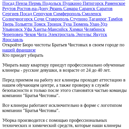
Посад
Пенза
Пермь
Подольск
Пушкино
Пятигорск
Раменское
Реутов
Ростов-на-Дону
Рязань
Самара
Саранск
Саратов
Сергиев Посад
Серпухов
Симферополь
Смоленск
Солнечногорск
Сочи
Ставрополь
Ступино
Таганрог
Тамбов
Тверь
Тольятти
Томск
Троицк
Тула
Тюмень
Улан-Удэ
Ульяновск
Уфа
Ханты-Мансийск
Химки
Челябинск
Череповец
Чехов
Чита
Электросталь
Энгельс
Якутск
Ярославль
Откройте Бюро чистоты Братьев Чистовых в своем городе по
нашей франшизе
Кто приедет убирать
Убирать вашу квартиру приедут профессионально обученные
клинеры - русские девушки, в возрасте от 24 до 40 лет.
Перед приемом на работу все клинеры проходят аттестацию в
нашем обучающем центре, а также проверку в службе
безопасности и только после этого становятся частью команды
компании "Братья Чистовы".
Все клинеры работают исключительно в форме с логотипом
компании "Братья Чистовы".
Уборка производится с помощью профессиональных
технических и химический средств, которые наши клинеры