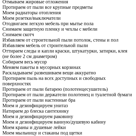
Отмываем жировые отложения
Протираем от пыли все крупные предметы
Моем радиаторы отопления
Моем розетки/выключатели
Отодвигаем легкую мебель при мытье пола
Снимаем защитную пленку и чехлы с мебели
Снимаем скотч
Избавляем от строительной пыли потолок, стены и пол
Избавляем мебель от строительной пыли
Оттираем следы и капли краски, штукатурки, затирки, клея
(не более 2 см диаметром)
Собираем весь мусор
Меняем пакеты в мусорных корзинах
Раскладываем/ развешиваем вещи аккуратно
Протираем пыль на всех доступных и свободных
поверхностях
Протираем от пыли батарею (полотенцесушитель)
Протираем от пыли держатели полотенец и туалетной бумаги
Протираем от пыли настенные бра
Моем и дезинфицируем унитаз
Натираем до блеска сантехнику
Моем и дезинфицируем раковину
Моем и дезинфицируем ванную/душевую кабину
Моем краны и душевые лейки
Моем мыльницу и стаканы под щетки