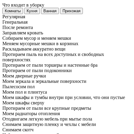
Что входит в уборку
Регу­лярная
Гене­ральная
После ремонта
Заправляем кровать
Собираем мусор и меняем мешки
Меняем мусорные мешки в корзинах
Раскладываем аккуратно вещи
Протираем пыль на всех доступных и свободных
поверхностях
Протираем от пыли торшеры и настенные бра
Протираем от пыли подоконники
Моем дверные ручки
Моем зеркала и зеркальные поверхности
Пылесосим пол
Моем пол и плинтуса
Моем шкафы и тумбы внутри при условии, что они пустые
Моем шкафы сверху
Протираем от пыли все крупные предметы
Моем радиаторы отопления
Отодвигаем легкую мебель при мытье пола
Снимаем защитную пленку и чехлы с мебели
Снимаем скотч