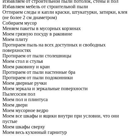
Избавляем от строительной пыли потолок, стены и пол
Избавляем мебель от строительной пыли
Оттираем следы и капли краски, штукатурки, затирки, клея
(не более 2 см диаметром)
Собираем мусор
Меняем пакеты в мусорных корзинах
Моем грязную посуду в раковине
Моем плиту
Протираем пыль на всех доступных и свободных
поверхностях
Протираем от пыли столешницы
Моем стол и стулья
Моем раковину и кран
Протираем от пыли настенные бра
Протираем от пыли подоконники
Моем дверные ручки
Моем зеркала и зеркальные поверхности
Пылесосим пол
Моем пол и плинтуса
Моем двери
Моем мусорное ведро
Моем все шкафы и ящики внутри при условии, что они
пустые
Моем шкафы сверху
Моем весь кухонный гарнитур