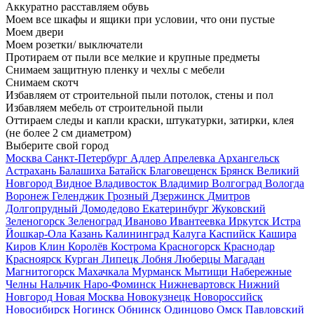
Аккуратно расставляем обувь
Моем все шкафы и ящики при условии, что они пустые
Моем двери
Моем розетки/ выключатели
Протираем от пыли все мелкие и крупные предметы
Снимаем защитную пленку и чехлы с мебели
Снимаем скотч
Избавляем от строительной пыли потолок, стены и пол
Избавляем мебель от строительной пыли
Оттираем следы и капли краски, штукатурки, затирки, клея
(не более 2 см диаметром)
Выберите свой город
Москва
Санкт-Петербург
Адлер
Апрелевка
Архангельск
Астрахань
Балашиха
Батайск
Благовещенск
Брянск
Великий
Новгород
Видное
Владивосток
Владимир
Волгоград
Вологда
Воронеж
Геленджик
Грозный
Дзержинск
Дмитров
Долгопрудный
Домодедово
Екатеринбург
Жуковский
Зеленогорск
Зеленоград
Иваново
Ивантеевка
Иркутск
Истра
Йошкар-Ола
Казань
Калининград
Калуга
Каспийск
Кашира
Киров
Клин
Королёв
Кострома
Красногорск
Краснодар
Красноярск
Курган
Липецк
Лобня
Люберцы
Магадан
Магнитогорск
Махачкала
Мурманск
Мытищи
Набережные
Челны
Нальчик
Наро-Фоминск
Нижневартовск
Нижний
Новгород
Новая Москва
Новокузнецк
Новороссийск
Новосибирск
Ногинск
Обнинск
Одинцово
Омск
Павловский