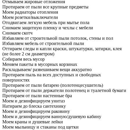
Отмываем жировые отложения
Протираем от пыли все крупные предметы
Моем радиаторы отопления
Моем розетки/выключатели
Отодвигаем легкую мебель при мытье пола
Снимаем защитную пленку и чехлы с мебели
Снимаем скотч
Избавляем от строительной пыли потолок, стены и пол
Избавляем мебель от строительной пыли
Оттираем следы и капли краски, штукатурки, затирки, клея
(не более 2 см диаметром)
Собираем весь мусор
Меняем пакеты в мусорных корзинах
Раскладываем/ развешиваем вещи аккуратно
Протираем пыль на всех доступных и свободных
поверхностях
Протираем от пыли батарею (полотенцесушитель)
Протираем от пыли держатели полотенец и туалетной бумаги
Протираем от пыли настенные бра
Моем и дезинфицируем унитаз
Натираем до блеска сантехнику
Моем и дезинфицируем раковину
Моем и дезинфицируем ванную/душевую кабину
Моем краны и душевые лейки
Моем мыльницу и стаканы под щетки