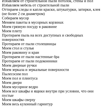
Избавляем от строительной пыли потолок, стены и пол
Избавляем мебель от строительной пыли
Оттираем следы и капли краски, штукатурки, затирки, клея
(не более 2 см диаметром)
Собираем мусор
Меняем пакеты в мусорных корзинах
Моем грязную посуду в раковине
Моем плиту
Протираем пыль на всех доступных и свободных
поверхностях
Протираем от пыли столешницы
Моем стол и стулья
Моем раковину и кран
Протираем от пыли настенные бра
Протираем от пыли подоконники
Моем дверные ручки
Моем зеркала и зеркальные поверхности
Пылесосим пол
Моем пол и плинтуса
Моем двери
Моем мусорное ведро
Моем все шкафы и ящики внутри при условии, что они
пустые
Моем шкафы сверху
Моем весь кухонный гарнитур