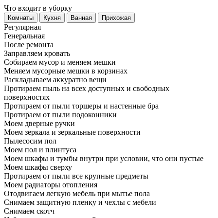
Что входит в уборку
Регу­лярная
Гене­ральная
После ремонта
Заправляем кровать
Собираем мусор и меняем мешки
Меняем мусорные мешки в корзинах
Раскладываем аккуратно вещи
Протираем пыль на всех доступных и свободных
поверхностях
Протираем от пыли торшеры и настенные бра
Протираем от пыли подоконники
Моем дверные ручки
Моем зеркала и зеркальные поверхности
Пылесосим пол
Моем пол и плинтуса
Моем шкафы и тумбы внутри при условии, что они пустые
Моем шкафы сверху
Протираем от пыли все крупные предметы
Моем радиаторы отопления
Отодвигаем легкую мебель при мытье пола
Снимаем защитную пленку и чехлы с мебели
Снимаем скотч