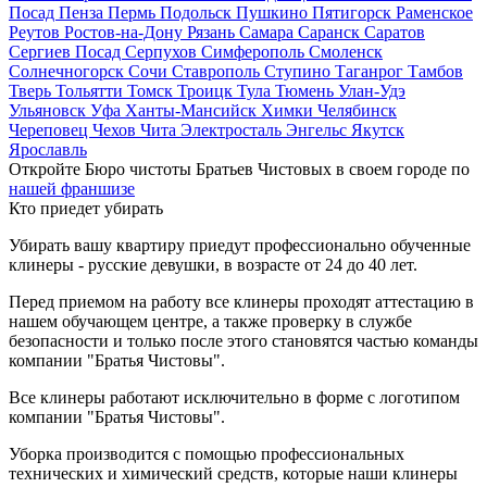
Посад
Пенза
Пермь
Подольск
Пушкино
Пятигорск
Раменское
Реутов
Ростов-на-Дону
Рязань
Самара
Саранск
Саратов
Сергиев Посад
Серпухов
Симферополь
Смоленск
Солнечногорск
Сочи
Ставрополь
Ступино
Таганрог
Тамбов
Тверь
Тольятти
Томск
Троицк
Тула
Тюмень
Улан-Удэ
Ульяновск
Уфа
Ханты-Мансийск
Химки
Челябинск
Череповец
Чехов
Чита
Электросталь
Энгельс
Якутск
Ярославль
Откройте Бюро чистоты Братьев Чистовых в своем городе по
нашей франшизе
Кто приедет убирать
Убирать вашу квартиру приедут профессионально обученные
клинеры - русские девушки, в возрасте от 24 до 40 лет.
Перед приемом на работу все клинеры проходят аттестацию в
нашем обучающем центре, а также проверку в службе
безопасности и только после этого становятся частью команды
компании "Братья Чистовы".
Все клинеры работают исключительно в форме с логотипом
компании "Братья Чистовы".
Уборка производится с помощью профессиональных
технических и химический средств, которые наши клинеры