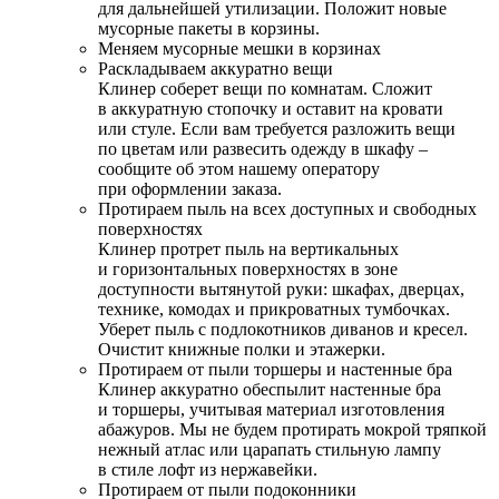
для дальнейшей утилизации. Положит новые
мусорные пакеты в корзины.
Меняем мусорные мешки в корзинах
Раскладываем аккуратно вещи
Клинер соберет вещи по комнатам. Сложит
в аккуратную стопочку и оставит на кровати
или стуле. Если вам требуется разложить вещи
по цветам или развесить одежду в шкафу –
сообщите об этом нашему оператору
при оформлении заказа.
Протираем пыль на всех доступных и свободных
поверхностях
Клинер протрет пыль на вертикальных
и горизонтальных поверхностях в зоне
доступности вытянутой руки: шкафах, дверцах,
технике, комодах и прикроватных тумбочках.
Уберет пыль с подлокотников диванов и кресел.
Очистит книжные полки и этажерки.
Протираем от пыли торшеры и настенные бра
Клинер аккуратно обеспылит настенные бра
и торшеры, учитывая материал изготовления
абажуров. Мы не будем протирать мокрой тряпкой
нежный атлас или царапать стильную лампу
в стиле лофт из нержавейки.
Протираем от пыли подоконники