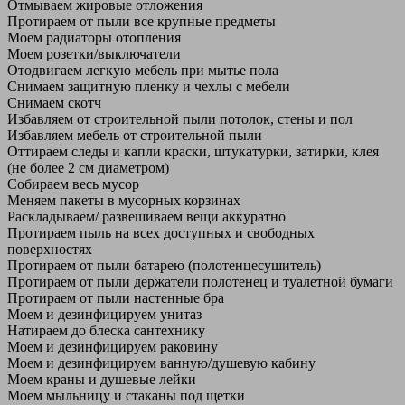
Отмываем жировые отложения
Протираем от пыли все крупные предметы
Моем радиаторы отопления
Моем розетки/выключатели
Отодвигаем легкую мебель при мытье пола
Снимаем защитную пленку и чехлы с мебели
Снимаем скотч
Избавляем от строительной пыли потолок, стены и пол
Избавляем мебель от строительной пыли
Оттираем следы и капли краски, штукатурки, затирки, клея
(не более 2 см диаметром)
Собираем весь мусор
Меняем пакеты в мусорных корзинах
Раскладываем/ развешиваем вещи аккуратно
Протираем пыль на всех доступных и свободных
поверхностях
Протираем от пыли батарею (полотенцесушитель)
Протираем от пыли держатели полотенец и туалетной бумаги
Протираем от пыли настенные бра
Моем и дезинфицируем унитаз
Натираем до блеска сантехнику
Моем и дезинфицируем раковину
Моем и дезинфицируем ванную/душевую кабину
Моем краны и душевые лейки
Моем мыльницу и стаканы под щетки