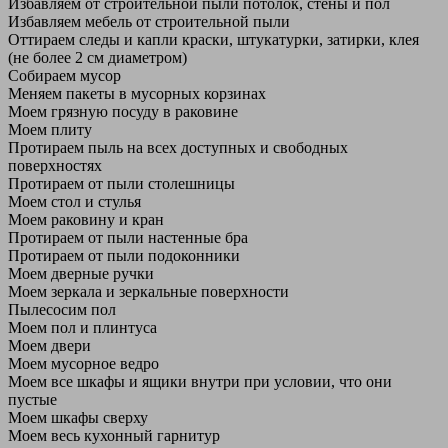
Избавляем от строительной пыли потолок, стены и пол
Избавляем мебель от строительной пыли
Оттираем следы и капли краски, штукатурки, затирки, клея
(не более 2 см диаметром)
Собираем мусор
Меняем пакеты в мусорных корзинах
Моем грязную посуду в раковине
Моем плиту
Протираем пыль на всех доступных и свободных
поверхностях
Протираем от пыли столешницы
Моем стол и стулья
Моем раковину и кран
Протираем от пыли настенные бра
Протираем от пыли подоконники
Моем дверные ручки
Моем зеркала и зеркальные поверхности
Пылесосим пол
Моем пол и плинтуса
Моем двери
Моем мусорное ведро
Моем все шкафы и ящики внутри при условии, что они
пустые
Моем шкафы сверху
Моем весь кухонный гарнитур