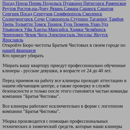
Посад
Пенза
Пермь
Подольск
Пушкино
Пятигорск
Раменское
Реутов
Ростов-на-Дону
Рязань
Самара
Саранск
Саратов
Сергиев Посад
Серпухов
Симферополь
Смоленск
Солнечногорск
Сочи
Ставрополь
Ступино
Таганрог
Тамбов
Тверь
Тольятти
Томск
Троицк
Тула
Тюмень
Улан-Удэ
Ульяновск
Уфа
Ханты-Мансийск
Химки
Челябинск
Череповец
Чехов
Чита
Электросталь
Энгельс
Якутск
Ярославль
Откройте Бюро чистоты Братьев Чистовых в своем городе по
нашей франшизе
Кто приедет убирать
Убирать вашу квартиру приедут профессионально обученные
клинеры - русские девушки, в возрасте от 24 до 40 лет.
Перед приемом на работу все клинеры проходят аттестацию в
нашем обучающем центре, а также проверку в службе
безопасности и только после этого становятся частью команды
компании "Братья Чистовы".
Все клинеры работают исключительно в форме с логотипом
компании "Братья Чистовы".
Уборка производится с помощью профессиональных
технических и химический средств, которые наши клинеры