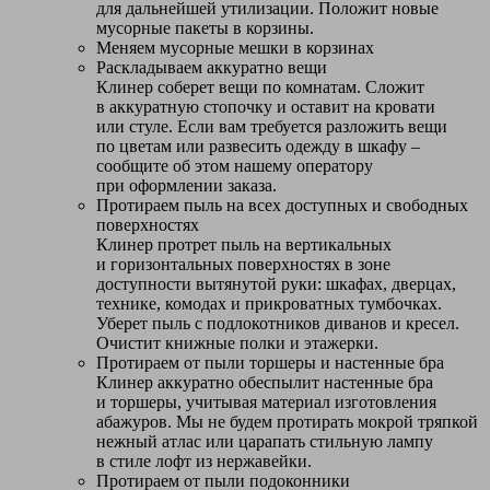
для дальнейшей утилизации. Положит новые
мусорные пакеты в корзины.
Меняем мусорные мешки в корзинах
Раскладываем аккуратно вещи
Клинер соберет вещи по комнатам. Сложит
в аккуратную стопочку и оставит на кровати
или стуле. Если вам требуется разложить вещи
по цветам или развесить одежду в шкафу –
сообщите об этом нашему оператору
при оформлении заказа.
Протираем пыль на всех доступных и свободных
поверхностях
Клинер протрет пыль на вертикальных
и горизонтальных поверхностях в зоне
доступности вытянутой руки: шкафах, дверцах,
технике, комодах и прикроватных тумбочках.
Уберет пыль с подлокотников диванов и кресел.
Очистит книжные полки и этажерки.
Протираем от пыли торшеры и настенные бра
Клинер аккуратно обеспылит настенные бра
и торшеры, учитывая материал изготовления
абажуров. Мы не будем протирать мокрой тряпкой
нежный атлас или царапать стильную лампу
в стиле лофт из нержавейки.
Протираем от пыли подоконники