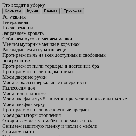
Что входит в уборку
Регу­лярная
Гене­ральная
После ремонта
Заправляем кровать
Собираем мусор и меняем мешки
Меняем мусорные мешки в корзинах
Раскладываем аккуратно вещи
Протираем пыль на всех доступных и свободных
поверхностях
Протираем от пыли торшеры и настенные бра
Протираем от пыли подоконники
Моем дверные ручки
Моем зеркала и зеркальные поверхности
Пылесосим пол
Моем пол и плинтуса
Моем шкафы и тумбы внутри при условии, что они пустые
Моем шкафы сверху
Протираем от пыли все крупные предметы
Моем радиаторы отопления
Отодвигаем легкую мебель при мытье пола
Снимаем защитную пленку и чехлы с мебели
Снимаем скотч