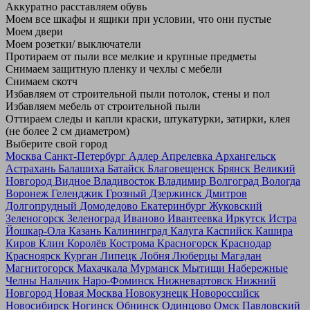
Аккуратно расставляем обувь
Моем все шкафы и ящики при условии, что они пустые
Моем двери
Моем розетки/ выключатели
Протираем от пыли все мелкие и крупные предметы
Снимаем защитную пленку и чехлы с мебели
Снимаем скотч
Избавляем от строительной пыли потолок, стены и пол
Избавляем мебель от строительной пыли
Оттираем следы и капли краски, штукатурки, затирки, клея
(не более 2 см диаметром)
Выберите свой город
Москва
Санкт-Петербург
Адлер
Апрелевка
Архангельск
Астрахань
Балашиха
Батайск
Благовещенск
Брянск
Великий
Новгород
Видное
Владивосток
Владимир
Волгоград
Вологда
Воронеж
Геленджик
Грозный
Дзержинск
Дмитров
Долгопрудный
Домодедово
Екатеринбург
Жуковский
Зеленогорск
Зеленоград
Иваново
Ивантеевка
Иркутск
Истра
Йошкар-Ола
Казань
Калининград
Калуга
Каспийск
Кашира
Киров
Клин
Королёв
Кострома
Красногорск
Краснодар
Красноярск
Курган
Липецк
Лобня
Люберцы
Магадан
Магнитогорск
Махачкала
Мурманск
Мытищи
Набережные
Челны
Нальчик
Наро-Фоминск
Нижневартовск
Нижний
Новгород
Новая Москва
Новокузнецк
Новороссийск
Новосибирск
Ногинск
Обнинск
Одинцово
Омск
Павловский