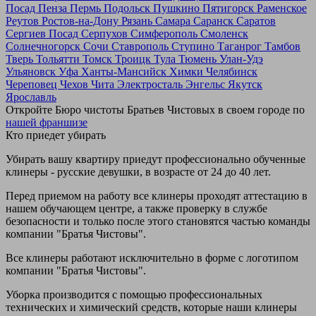
Посад
Пенза
Пермь
Подольск
Пушкино
Пятигорск
Раменское
Реутов
Ростов-на-Дону
Рязань
Самара
Саранск
Саратов
Сергиев Посад
Серпухов
Симферополь
Смоленск
Солнечногорск
Сочи
Ставрополь
Ступино
Таганрог
Тамбов
Тверь
Тольятти
Томск
Троицк
Тула
Тюмень
Улан-Удэ
Ульяновск
Уфа
Ханты-Мансийск
Химки
Челябинск
Череповец
Чехов
Чита
Электросталь
Энгельс
Якутск
Ярославль
Откройте Бюро чистоты Братьев Чистовых в своем городе по
нашей франшизе
Кто приедет убирать
Убирать вашу квартиру приедут профессионально обученные
клинеры - русские девушки, в возрасте от 24 до 40 лет.
Перед приемом на работу все клинеры проходят аттестацию в
нашем обучающем центре, а также проверку в службе
безопасности и только после этого становятся частью команды
компании "Братья Чистовы".
Все клинеры работают исключительно в форме с логотипом
компании "Братья Чистовы".
Уборка производится с помощью профессиональных
технических и химический средств, которые наши клинеры