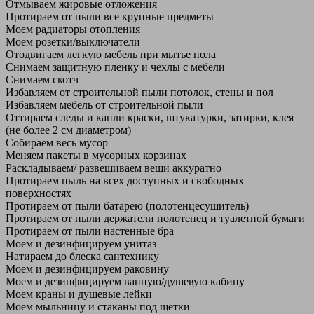
Отмываем жировые отложения
Протираем от пыли все крупные предметы
Моем радиаторы отопления
Моем розетки/выключатели
Отодвигаем легкую мебель при мытье пола
Снимаем защитную пленку и чехлы с мебели
Снимаем скотч
Избавляем от строительной пыли потолок, стены и пол
Избавляем мебель от строительной пыли
Оттираем следы и капли краски, штукатурки, затирки, клея
(не более 2 см диаметром)
Собираем весь мусор
Меняем пакеты в мусорных корзинах
Раскладываем/ развешиваем вещи аккуратно
Протираем пыль на всех доступных и свободных
поверхностях
Протираем от пыли батарею (полотенцесушитель)
Протираем от пыли держатели полотенец и туалетной бумаги
Протираем от пыли настенные бра
Моем и дезинфицируем унитаз
Натираем до блеска сантехнику
Моем и дезинфицируем раковину
Моем и дезинфицируем ванную/душевую кабину
Моем краны и душевые лейки
Моем мыльницу и стаканы под щетки