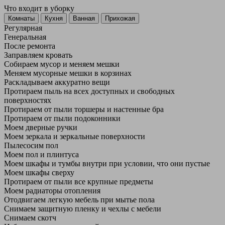
Что входит в уборку
Регу­лярная
Гене­ральная
После ремонта
Заправляем кровать
Собираем мусор и меняем мешки
Меняем мусорные мешки в корзинах
Раскладываем аккуратно вещи
Протираем пыль на всех доступных и свободных
поверхностях
Протираем от пыли торшеры и настенные бра
Протираем от пыли подоконники
Моем дверные ручки
Моем зеркала и зеркальные поверхности
Пылесосим пол
Моем пол и плинтуса
Моем шкафы и тумбы внутри при условии, что они пустые
Моем шкафы сверху
Протираем от пыли все крупные предметы
Моем радиаторы отопления
Отодвигаем легкую мебель при мытье пола
Снимаем защитную пленку и чехлы с мебели
Снимаем скотч