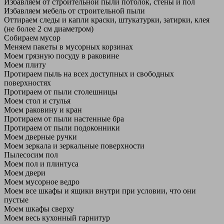
Избавляем от строительной пыли потолок, стены и пол
Избавляем мебель от строительной пыли
Оттираем следы и капли краски, штукатурки, затирки, клея
(не более 2 см диаметром)
Собираем мусор
Меняем пакеты в мусорных корзинах
Моем грязную посуду в раковине
Моем плиту
Протираем пыль на всех доступных и свободных
поверхностях
Протираем от пыли столешницы
Моем стол и стулья
Моем раковину и кран
Протираем от пыли настенные бра
Протираем от пыли подоконники
Моем дверные ручки
Моем зеркала и зеркальные поверхности
Пылесосим пол
Моем пол и плинтуса
Моем двери
Моем мусорное ведро
Моем все шкафы и ящики внутри при условии, что они
пустые
Моем шкафы сверху
Моем весь кухонный гарнитур