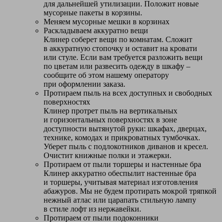
для дальнейшей утилизации. Положит новые
мусорные пакеты в корзины.
Меняем мусорные мешки в корзинах
Раскладываем аккуратно вещи
Клинер соберет вещи по комнатам. Сложит
в аккуратную стопочку и оставит на кровати
или стуле. Если вам требуется разложить вещи
по цветам или развесить одежду в шкафу –
сообщите об этом нашему оператору
при оформлении заказа.
Протираем пыль на всех доступных и свободных
поверхностях
Клинер протрет пыль на вертикальных
и горизонтальных поверхностях в зоне
доступности вытянутой руки: шкафах, дверцах,
технике, комодах и прикроватных тумбочках.
Уберет пыль с подлокотников диванов и кресел.
Очистит книжные полки и этажерки.
Протираем от пыли торшеры и настенные бра
Клинер аккуратно обеспылит настенные бра
и торшеры, учитывая материал изготовления
абажуров. Мы не будем протирать мокрой тряпкой
нежный атлас или царапать стильную лампу
в стиле лофт из нержавейки.
Протираем от пыли подоконники