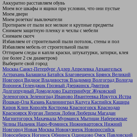
Аккуратно расставляем обувь
Моем все шкафы и ящики при условии, что они пустые
Моем двери
Моем розетки/ выключатели
Протираем от пыли все мелкие и крупные предметы
Снимаем защитную пленку и чехлы с мебели
Снимаем скотч
Избавляем от строительной пыли потолок, стены и пол
Избавляем мебель от строительной пыли
Оттираем следы и капли краски, штукатурки, затирки, клея
(не более 2 см диаметром)
Выберите свой город
Москва
Санкт-Петербург
Адлер
Апрелевка
Архангельск
Астрахань
Балашиха
Батайск
Благовещенск
Брянск
Великий
Новгород
Видное
Владивосток
Владимир
Волгоград
Вологда
Воронеж
Геленджик
Грозный
Дзержинск
Дмитров
Долгопрудный
Домодедово
Екатеринбург
Жуковский
Зеленогорск
Зеленоград
Иваново
Ивантеевка
Иркутск
Истра
Йошкар-Ола
Казань
Калининград
Калуга
Каспийск
Кашира
Киров
Клин
Королёв
Кострома
Красногорск
Краснодар
Красноярск
Курган
Липецк
Лобня
Люберцы
Магадан
Магнитогорск
Махачкала
Мурманск
Мытищи
Набережные
Челны
Нальчик
Наро-Фоминск
Нижневартовск
Нижний
Новгород
Новая Москва
Новокузнецк
Новороссийск
Новосибирск
Ногинск
Обнинск
Одинцово
Омск
Павловский