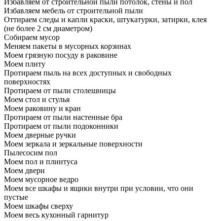
Избавляем от строительной пыли потолок, стены и пол
Избавляем мебель от строительной пыли
Оттираем следы и капли краски, штукатурки, затирки, клея
(не более 2 см диаметром)
Собираем мусор
Меняем пакеты в мусорных корзинах
Моем грязную посуду в раковине
Моем плиту
Протираем пыль на всех доступных и свободных
поверхностях
Протираем от пыли столешницы
Моем стол и стулья
Моем раковину и кран
Протираем от пыли настенные бра
Протираем от пыли подоконники
Моем дверные ручки
Моем зеркала и зеркальные поверхности
Пылесосим пол
Моем пол и плинтуса
Моем двери
Моем мусорное ведро
Моем все шкафы и ящики внутри при условии, что они
пустые
Моем шкафы сверху
Моем весь кухонный гарнитур