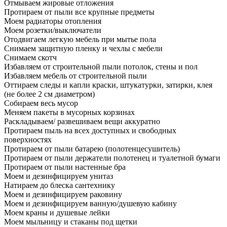
Отмываем жировые отложения
Протираем от пыли все крупные предметы
Моем радиаторы отопления
Моем розетки/выключатели
Отодвигаем легкую мебель при мытье пола
Снимаем защитную пленку и чехлы с мебели
Снимаем скотч
Избавляем от строительной пыли потолок, стены и пол
Избавляем мебель от строительной пыли
Оттираем следы и капли краски, штукатурки, затирки, клея
(не более 2 см диаметром)
Собираем весь мусор
Меняем пакеты в мусорных корзинах
Раскладываем/ развешиваем вещи аккуратно
Протираем пыль на всех доступных и свободных
поверхностях
Протираем от пыли батарею (полотенцесушитель)
Протираем от пыли держатели полотенец и туалетной бумаги
Протираем от пыли настенные бра
Моем и дезинфицируем унитаз
Натираем до блеска сантехнику
Моем и дезинфицируем раковину
Моем и дезинфицируем ванную/душевую кабину
Моем краны и душевые лейки
Моем мыльницу и стаканы под щетки