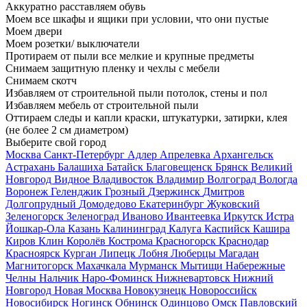
Аккуратно расставляем обувь
Моем все шкафы и ящики при условии, что они пустые
Моем двери
Моем розетки/ выключатели
Протираем от пыли все мелкие и крупные предметы
Снимаем защитную пленку и чехлы с мебели
Снимаем скотч
Избавляем от строительной пыли потолок, стены и пол
Избавляем мебель от строительной пыли
Оттираем следы и капли краски, штукатурки, затирки, клея
(не более 2 см диаметром)
Выберите свой город
Москва
Санкт-Петербург
Адлер
Апрелевка
Архангельск
Астрахань
Балашиха
Батайск
Благовещенск
Брянск
Великий
Новгород
Видное
Владивосток
Владимир
Волгоград
Вологда
Воронеж
Геленджик
Грозный
Дзержинск
Дмитров
Долгопрудный
Домодедово
Екатеринбург
Жуковский
Зеленогорск
Зеленоград
Иваново
Ивантеевка
Иркутск
Истра
Йошкар-Ола
Казань
Калининград
Калуга
Каспийск
Кашира
Киров
Клин
Королёв
Кострома
Красногорск
Краснодар
Красноярск
Курган
Липецк
Лобня
Люберцы
Магадан
Магнитогорск
Махачкала
Мурманск
Мытищи
Набережные
Челны
Нальчик
Наро-Фоминск
Нижневартовск
Нижний
Новгород
Новая Москва
Новокузнецк
Новороссийск
Новосибирск
Ногинск
Обнинск
Одинцово
Омск
Павловский