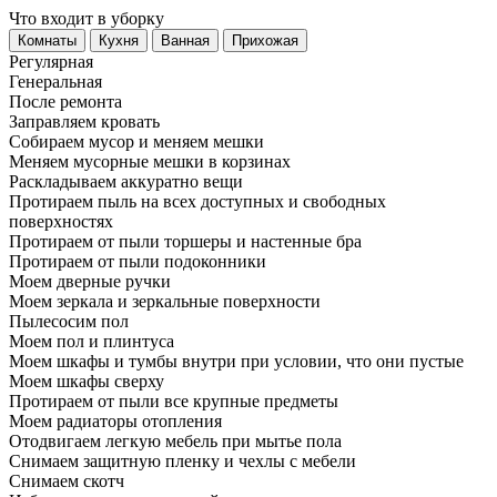
Что входит в уборку
Регу­лярная
Гене­ральная
После ремонта
Заправляем кровать
Собираем мусор и меняем мешки
Меняем мусорные мешки в корзинах
Раскладываем аккуратно вещи
Протираем пыль на всех доступных и свободных
поверхностях
Протираем от пыли торшеры и настенные бра
Протираем от пыли подоконники
Моем дверные ручки
Моем зеркала и зеркальные поверхности
Пылесосим пол
Моем пол и плинтуса
Моем шкафы и тумбы внутри при условии, что они пустые
Моем шкафы сверху
Протираем от пыли все крупные предметы
Моем радиаторы отопления
Отодвигаем легкую мебель при мытье пола
Снимаем защитную пленку и чехлы с мебели
Снимаем скотч