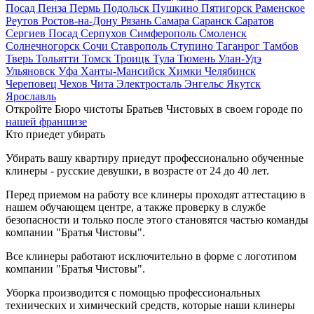
Посад
Пенза
Пермь
Подольск
Пушкино
Пятигорск
Раменское
Реутов
Ростов-на-Дону
Рязань
Самара
Саранск
Саратов
Сергиев Посад
Серпухов
Симферополь
Смоленск
Солнечногорск
Сочи
Ставрополь
Ступино
Таганрог
Тамбов
Тверь
Тольятти
Томск
Троицк
Тула
Тюмень
Улан-Удэ
Ульяновск
Уфа
Ханты-Мансийск
Химки
Челябинск
Череповец
Чехов
Чита
Электросталь
Энгельс
Якутск
Ярославль
Откройте Бюро чистоты Братьев Чистовых в своем городе по
нашей франшизе
Кто приедет убирать
Убирать вашу квартиру приедут профессионально обученные
клинеры - русские девушки, в возрасте от 24 до 40 лет.
Перед приемом на работу все клинеры проходят аттестацию в
нашем обучающем центре, а также проверку в службе
безопасности и только после этого становятся частью команды
компании "Братья Чистовы".
Все клинеры работают исключительно в форме с логотипом
компании "Братья Чистовы".
Уборка производится с помощью профессиональных
технических и химический средств, которые наши клинеры