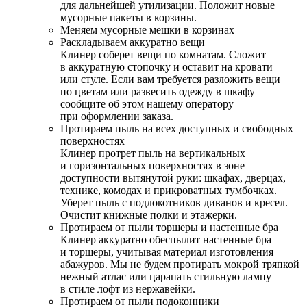
для дальнейшей утилизации. Положит новые
мусорные пакеты в корзины.
Меняем мусорные мешки в корзинах
Раскладываем аккуратно вещи
Клинер соберет вещи по комнатам. Сложит
в аккуратную стопочку и оставит на кровати
или стуле. Если вам требуется разложить вещи
по цветам или развесить одежду в шкафу –
сообщите об этом нашему оператору
при оформлении заказа.
Протираем пыль на всех доступных и свободных
поверхностях
Клинер протрет пыль на вертикальных
и горизонтальных поверхностях в зоне
доступности вытянутой руки: шкафах, дверцах,
технике, комодах и прикроватных тумбочках.
Уберет пыль с подлокотников диванов и кресел.
Очистит книжные полки и этажерки.
Протираем от пыли торшеры и настенные бра
Клинер аккуратно обеспылит настенные бра
и торшеры, учитывая материал изготовления
абажуров. Мы не будем протирать мокрой тряпкой
нежный атлас или царапать стильную лампу
в стиле лофт из нержавейки.
Протираем от пыли подоконники