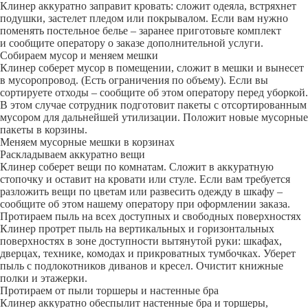
Клинер аккуратно заправит кровать: сложит одеяла, встряхнет
подушки, застелет пледом или покрывалом. Если вам нужно
поменять постельное белье – заранее приготовьте комплект
и сообщите оператору о заказе дополнительной услуги.
Собираем мусор и меняем мешки
Клинер соберет мусор в помещении, сложит в мешки и вынесет
в мусоропровод. (Есть ограничения по объему). Если вы
сортируете отходы – сообщите об этом оператору перед уборкой.
В этом случае сотрудник подготовит пакеты с отсортированным
мусором для дальнейшей утилизации. Положит новые мусорные
пакеты в корзины.
Меняем мусорные мешки в корзинах
Раскладываем аккуратно вещи
Клинер соберет вещи по комнатам. Сложит в аккуратную
стопочку и оставит на кровати или стуле. Если вам требуется
разложить вещи по цветам или развесить одежду в шкафу –
сообщите об этом нашему оператору при оформлении заказа.
Протираем пыль на всех доступных и свободных поверхностях
Клинер протрет пыль на вертикальных и горизонтальных
поверхностях в зоне доступности вытянутой руки: шкафах,
дверцах, технике, комодах и прикроватных тумбочках. Уберет
пыль с подлокотников диванов и кресел. Очистит книжные
полки и этажерки.
Протираем от пыли торшеры и настенные бра
Клинер аккуратно обеспылит настенные бра и торшеры,