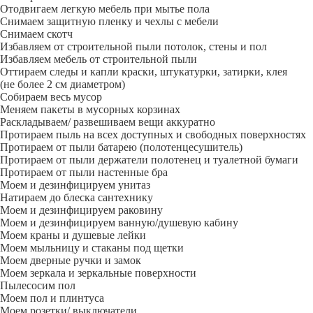
Отодвигаем легкую мебель при мытье пола
Снимаем защитную пленку и чехлы с мебели
Снимаем скотч
Избавляем от строительной пыли потолок, стены и пол
Избавляем мебель от строительной пыли
Оттираем следы и капли краски, штукатурки, затирки, клея
(не более 2 см диаметром)
Собираем весь мусор
Меняем пакеты в мусорных корзинах
Раскладываем/ развешиваем вещи аккуратно
Протираем пыль на всех доступных и свободных поверхностях
Протираем от пыли батарею (полотенцесушитель)
Протираем от пыли держатели полотенец и туалетной бумаги
Протираем от пыли настенные бра
Моем и дезинфицируем унитаз
Натираем до блеска сантехнику
Моем и дезинфицируем раковину
Моем и дезинфицируем ванную/душевую кабину
Моем краны и душевые лейки
Моем мыльницу и стаканы под щетки
Моем дверные ручки и замок
Моем зеркала и зеркальные поверхности
Пылесосим пол
Моем пол и плинтуса
Моем розетки/ выключатели