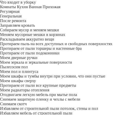
Что входит в уборку
Регу­лярная
Гене­ральная
После ремонта
Заправляем кровать
Собираем мусор и меняем мешки
Меняем мусорные мешки в корзинах
Раскладываем аккуратно вещи
Протираем пыль на всех доступных и свободных поверхностях
Протираем от пыли торшеры и настенные бра
Протираем от пыли подоконники
Моем дверные ручки
Моем зеркала и зеркальные поверхности
Пылесосим пол
Моем пол и плинтуса
Моем шкафы и тумбы внутри при условии, что они пустые
Моем шкафы сверху
Протираем от пыли все крупные предметы
Моем радиаторы отопления
Отодвигаем легкую мебель при мытье пола
Снимаем защитную пленку и чехлы с мебели
Снимаем скотч
Избавляем от строительной пыли потолок, стены и пол
Избавляем мебель от строительной пыли