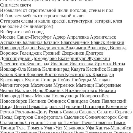
Снимаем скотч
Избавляем от строительной пыли потолок, стены и пол
Избавляем мебель от строительной пыли
Оттираем следы и капли краски, штукатурки, затирки, клея
(не более 2 см диаметром)
Выберите свой город
Москва
Санкт-Петербург
Адлер
Апрелевка
Архангельск
Астрахань
Балашиха
Батайск
Благовещенск
Брянск
Великий
Новгород
Видное
Владивосток
Владимир
Волгоград
Вологда
Воронеж
Геленджик
Грозный
Дзержинск
Дмитров
Долгопрудный
Домодедово
Екатеринбург
Жуковский
Зеленогорск
Зеленоград
Иваново
Ивантеевка
Иркутск
Истра
Йошкар-Ола
Казань
Калининград
Калуга
Каспийск
Кашира
Киров
Клин
Королёв
Кострома
Красногорск
Краснодар
Красноярск
Курган
Липецк
Лобня
Люберцы
Магадан
Магнитогорск
Махачкала
Мурманск
Мытищи
Набережные
Челны
Нальчик
Наро-Фоминск
Нижневартовск
Нижний
Новгород
Новая Москва
Новокузнецк
Новороссийск
Новосибирск
Ногинск
Обнинск
Одинцово
Омск
Павловский
Посад
Пенза
Пермь
Подольск
Пушкино
Пятигорск
Раменское
Реутов
Ростов-на-Дону
Рязань
Самара
Саранск
Саратов
Сергиев
Посад
Серпухов
Симферополь
Смоленск
Солнечногорск
Сочи
Ставрополь
Ступино
Таганрог
Тамбов
Тверь
Тольятти
Томск
Троицк
Тула
Тюмень
Улан-Удэ
Ульяновск
Уфа
Ханты-Мансийск