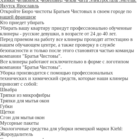
Химки
Челябинск
Череповец
Чехов
Чита
Электросталь
Энгельс
Якутск
Ярославль
Откройте Бюро чистоты Братьев Чистовых в своем городе по
нашей франшизе
Кто приедет убирать
Убирать вашу квартиру приедут профессионально обученные
клинеры - русские девушки, в возрасте от 24 до 40 лет.
Перед приемом на работу все клинеры проходят аттестацию в
нашем обучающем центре, а также проверку в службе
безопасности и только после этого становятся частью команды
компании "Братья Чистовы".
Все клинеры работают исключительно в форме с логотипом
компании "Братья Чистовы".
Уборка производится с помощью профессиональных
технических и химический средств, которые наши клинеры
привозят с собой:
Швабра
Тряпки из микрофибры
Тряпки для мытья окон
Губки
Щетки
Сгон для мытья окон
Мусорные пакеты
Экологичные средства для уборки немецкой марки Kiehl:
Жироудалитель