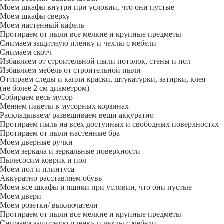
Моем шкафы внутри при условии, что они пустые
Моем шкафы сверху
Моем настенный кафель
Протираем от пыли все мелкие и крупные предметы
Снимаем защитную пленку и чехлы с мебели
Снимаем скотч
Избавляем от строительной пыли потолок, стены и пол
Избавляем мебель от строительной пыли
Оттираем следы и капли краски, штукатурки, затирки, клея
(не более 2 см диаметром)
Собираем весь мусор
Меняем пакеты в мусорных корзинах
Раскладываем/ развешиваем вещи аккуратно
Протираем пыль на всех доступных и свободных поверхностях
Протираем от пыли настенные бра
Моем дверные ручки
Моем зеркала и зеркальные поверхности
Пылесосим коврик и пол
Моем пол и плинтуса
Аккуратно расставляем обувь
Моем все шкафы и ящики при условии, что они пустые
Моем двери
Моем розетки/ выключатели
Протираем от пыли все мелкие и крупные предметы
Снимаем защитную пленку и чехлы с мебели