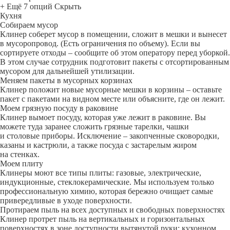
+ Ещё 7 опций
Скрыть
Кухня
Собираем мусор
Клинер соберет мусор в помещении, сложит в мешки и вынесет
в мусоропровод. (Есть ограничения по объему). Если вы
сортируете отходы – сообщите об этом оператору перед уборкой.
В этом случае сотрудник подготовит пакеты с отсортированным
мусором для дальнейшей утилизации.
Меняем пакеты в мусорных корзинах
Клинер положит новые мусорные мешки в корзины – оставьте
пакет с пакетами на видном месте или объясните, где он лежит.
Моем грязную посуду в раковине
Клинер вымоет посуду, которая уже лежит в раковине. Вы
можете туда заранее сложить грязные тарелки, чашки
и столовые приборы. Исключение – закопченные сковородки,
казаны и кастрюли, а также посуда с застарелым жиром
на стенках.
Моем плиту
Клинеры моют все типы плиты: газовые, электрические,
индукционные, стеклокерамические. Мы используем только
профессиональную химию, которая бережно очищает самые
привередливые в уходе поверхности.
Протираем пыль на всех доступных и свободных поверхностях
Клинер протрет пыль на вертикальных и горизонтальных
поверхностях в зоне доступности вытянутой руки: кухонном