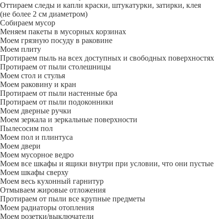
Оттираем следы и капли краски, штукатурки, затирки, клея
(не более 2 см диаметром)
Собираем мусор
Меняем пакеты в мусорных корзинах
Моем грязную посуду в раковине
Моем плиту
Протираем пыль на всех доступных и свободных поверхностях
Протираем от пыли столешницы
Моем стол и стулья
Моем раковину и кран
Протираем от пыли настенные бра
Протираем от пыли подоконники
Моем дверные ручки
Моем зеркала и зеркальные поверхности
Пылесосим пол
Моем пол и плинтуса
Моем двери
Моем мусорное ведро
Моем все шкафы и ящики внутри при условии, что они пустые
Моем шкафы сверху
Моем весь кухонный гарнитур
Отмываем жировые отложения
Протираем от пыли все крупные предметы
Моем радиаторы отопления
Моем розетки/выключатели