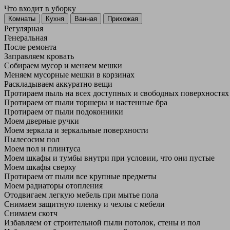
Что входит в уборку
Регу­лярная
Гене­ральная
После ремонта
Заправляем кровать
Собираем мусор и меняем мешки
Меняем мусорные мешки в корзинах
Раскладываем аккуратно вещи
Протираем пыль на всех доступных и свободных поверхностях
Протираем от пыли торшеры и настенные бра
Протираем от пыли подоконники
Моем дверные ручки
Моем зеркала и зеркальные поверхности
Пылесосим пол
Моем пол и плинтуса
Моем шкафы и тумбы внутри при условии, что они пустые
Моем шкафы сверху
Протираем от пыли все крупные предметы
Моем радиаторы отопления
Отодвигаем легкую мебель при мытье пола
Снимаем защитную пленку и чехлы с мебели
Снимаем скотч
Избавляем от строительной пыли потолок, стены и пол