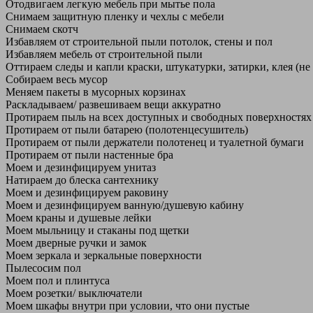
Отодвигаем легкую мебель при мытье пола
Снимаем защитную пленку и чехлы с мебели
Снимаем скотч
Избавляем от строительной пыли потолок, стены и пол
Избавляем мебель от строительной пыли
Оттираем следы и капли краски, штукатурки, затирки, клея (не
Собираем весь мусор
Меняем пакеты в мусорных корзинах
Раскладываем/ развешиваем вещи аккуратно
Протираем пыль на всех доступных и свободных поверхностях
Протираем от пыли батарею (полотенцесушитель)
Протираем от пыли держатели полотенец и туалетной бумаги
Протираем от пыли настенные бра
Моем и дезинфицируем унитаз
Натираем до блеска сантехнику
Моем и дезинфицируем раковину
Моем и дезинфицируем ванную/душевую кабину
Моем краны и душевые лейки
Моем мыльницу и стаканы под щетки
Моем дверные ручки и замок
Моем зеркала и зеркальные поверхности
Пылесосим пол
Моем пол и плинтуса
Моем розетки/ выключатели
Моем шкафы внутри при условии, что они пустые