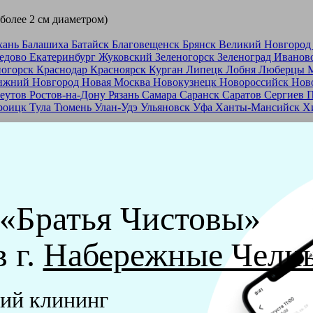
 более 2 см диаметром)
хань
Балашиха
Батайск
Благовещенск
Брянск
Великий Новгоро
едово
Екатеринбург
Жуковский
Зеленогорск
Зеленоград
Иванов
ногорск
Краснодар
Красноярск
Курган
Липецк
Лобня
Люберцы
ижний Новгород
Новая Москва
Новокузнецк
Новороссийск
Нов
еутов
Ростов-на-Дону
Рязань
Самара
Саранск
Саратов
Сергиев 
роицк
Тула
Тюмень
Улан-Удэ
Ульяновск
Уфа
Ханты-Мансийск
Х
ашей франшизе
еры - русские девушки, в возрасте от 24 до 40 лет.
ашем обучающем центре, а также проверку в службе безопасност
 «Братья Чистовы»
мпании "Братья Чистовы".
в г.
Набережные Челн
х и химический средств, которые наши клинеры привозят с соб
ий клининг