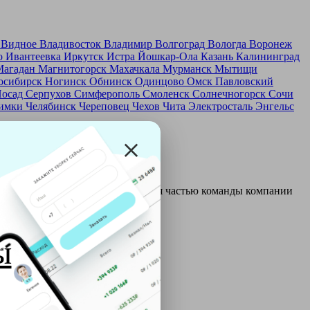
д
Видное
Владивосток
Владимир
Волгоград
Вологда
Воронеж
о
Ивантеевка
Иркутск
Истра
Йошкар-Ола
Казань
Калининград
Магадан
Магнитогорск
Махачкала
Мурманск
Мытищи
осибирск
Ногинск
Обнинск
Одинцово
Омск
Павловский
Посад
Серпухов
Симферополь
Смоленск
Солнечногорск
Сочи
имки
Челябинск
Череповец
Чехов
Чита
Электросталь
Энгельс
и и только после этого становятся частью команды компании
ы
ой: