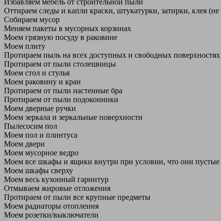
Избавляем мебель от строительной пыли
Оттираем следы и капли краски, штукатурки, затирки, клея (не
Собираем мусор
Меняем пакеты в мусорных корзинах
Моем грязную посуду в раковине
Моем плиту
Протираем пыль на всех доступных и свободных поверхностях
Протираем от пыли столешницы
Моем стол и стулья
Моем раковину и кран
Протираем от пыли настенные бра
Протираем от пыли подоконники
Моем дверные ручки
Моем зеркала и зеркальные поверхности
Пылесосим пол
Моем пол и плинтуса
Моем двери
Моем мусорное ведро
Моем все шкафы и ящики внутри при условии, что они пустые
Моем шкафы сверху
Моем весь кухонный гарнитур
Отмываем жировые отложения
Протираем от пыли все крупные предметы
Моем радиаторы отопления
Моем розетки/выключатели