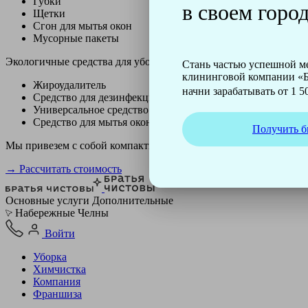
Губки
в своем город
Щетки
Сгон для мытья окон
Мусорные пакеты
Экологичные средства для уборки немецкой марки Kiehl:
Стань частью успешной 
клининговой компании «Б
Жироудалитель
начни зарабатывать от 1 50
Средство для дезинфекции
Универсальное средство
Средство для мытья окон
Получить б
Мы привезем с собой компактный профессиональный пылесос ф
→ Рассчитать стоимость
Основные услуги
Дополнительные
Набережные Челны
Войти
Уборка
Химчистка
Компания
Франшиза