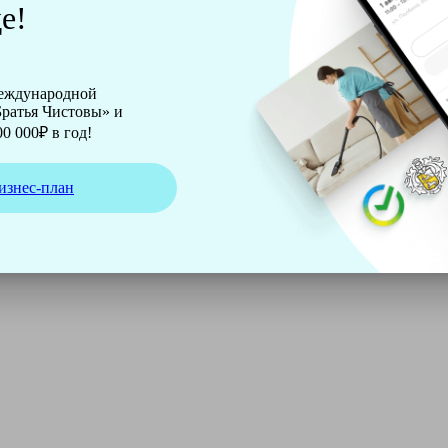
е!
международной
ратья Чистовы» и
0 000₽ в год!
изнес-план
ирмы Soteco, а также утюг, ведро, парогенератор, аппарат д