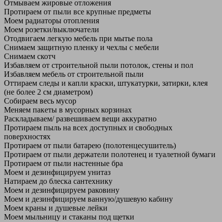
Отмываем жировые отложения
Протираем от пыли все крупные предметы
Моем радиаторы отопления
Моем розетки/выключатели
Отодвигаем легкую мебель при мытье пола
Снимаем защитную пленку и чехлы с мебели
Снимаем скотч
Избавляем от строительной пыли потолок, стены и пол
Избавляем мебель от строительной пыли
Оттираем следы и капли краски, штукатурки, затирки, клея
(не более 2 см диаметром)
Собираем весь мусор
Меняем пакеты в мусорных корзинах
Раскладываем/ развешиваем вещи аккуратно
Протираем пыль на всех доступных и свободных
поверхностях
Протираем от пыли батарею (полотенцесушитель)
Протираем от пыли держатели полотенец и туалетной бумаги
Протираем от пыли настенные бра
Моем и дезинфицируем унитаз
Натираем до блеска сантехнику
Моем и дезинфицируем раковину
Моем и дезинфицируем ванную/душевую кабину
Моем краны и душевые лейки
Моем мыльницу и стаканы под щетки