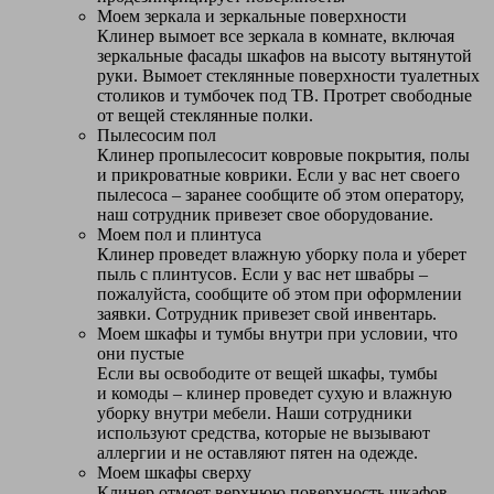
Моем зеркала и зеркальные поверхности
Клинер вымоет все зеркала в комнате, включая
зеркальные фасады шкафов на высоту вытянутой
руки. Вымоет стеклянные поверхности туалетных
столиков и тумбочек под ТВ. Протрет свободные
от вещей стеклянные полки.
Пылесосим пол
Клинер пропылесосит ковровые покрытия, полы
и прикроватные коврики. Если у вас нет своего
пылесоса – заранее сообщите об этом оператору,
наш сотрудник привезет свое оборудование.
Моем пол и плинтуса
Клинер проведет влажную уборку пола и уберет
пыль с плинтусов. Если у вас нет швабры –
пожалуйста, сообщите об этом при оформлении
заявки. Сотрудник привезет свой инвентарь.
Моем шкафы и тумбы внутри при условии, что
они пустые
Если вы освободите от вещей шкафы, тумбы
и комоды – клинер проведет сухую и влажную
уборку внутри мебели. Наши сотрудники
используют средства, которые не вызывают
аллергии и не оставляют пятен на одежде.
Моем шкафы сверху
Клинер отмоет верхнюю поверхность шкафов