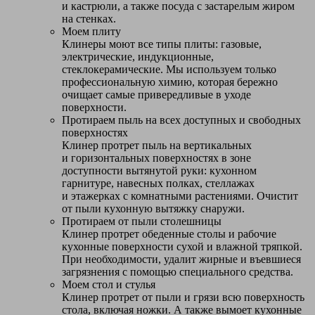
и кастрюли, а также посуда с застарелым жиром
на стенках.
Моем плиту
Клинеры моют все типы плиты: газовые,
электрические, индукционные,
стеклокерамические. Мы используем только
профессиональную химию, которая бережно
очищает самые привередливые в уходе
поверхности.
Протираем пыль на всех доступных и свободных
поверхностях
Клинер протрет пыль на вертикальных
и горизонтальных поверхностях в зоне
доступности вытянутой руки: кухонном
гарнитуре, навесных полках, стеллажах
и этажерках с комнатными растениями. Очистит
от пыли кухонную вытяжку снаружи.
Протираем от пыли столешницы
Клинер протрет обеденные столы и рабочие
кухонные поверхности сухой и влажной тряпкой.
При необходимости, удалит жирные и въевшиеся
загрязнения с помощью специального средства.
Моем стол и стулья
Клинер протрет от пыли и грязи всю поверхность
стола, включая ножки. А также вымоет кухонные