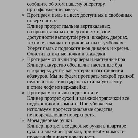
сообщите об этом нашему оператору
при оформлении заказа.
Протираем пыль на всех доступных и свободных
поверхностях
Клинер протрет пыль на вертикальных
и горизонтальных поверхностях в зоне
доступности вытянутой руки: шкафах, дверцах,
технике, комодах и прикроватных тумбочках.
Уберет пыль с подлокотников диванов и кресел.
Очистит книжные полки и этажерки.
Протираем от пыли торшеры и настенные бра
Клинер аккуратно обеспылит настенные бра
и торшеры, учитывая материал изготовления
абажуров. Мы не будем протирать мокрой тряпкой
нежный атлас или царапать стильную лампу
в стиле лофт из нержавейки.
Протираем от пыли подоконники
Клинер протрет сухой и влажной тряпочкой все
подоконники в комнате. При уборке мы
используем профессиональные средства,
не повреждающие поверхность.
Моем дверные ручки
Клинер протрет все дверные ручки в квартире
сухой и влажной тряпкой, при необходимости
продезинфицирует поверхность.