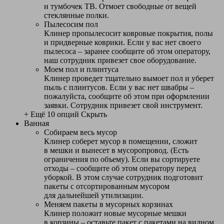
и тумбочек ТВ. Отмоет свободные от вещей
стеклянные полки.
Пылесосим пол
Клинер пропылесосит ковровые покрытия, полы
и придверные коврики. Если у вас нет своего
пылесоса – заранее сообщите об этом оператору,
наш сотрудник привезет свое оборудование.
Моем пол и плинтуса
Клинер проведет тщательно вымоет пол и уберет
пыль с плинтусов. Если у вас нет швабры –
пожалуйста, сообщите об этом при оформлении
заявки. Сотрудник привезет свой инструмент.
+ Ещё 10 опций
Скрыть
Ванная
Собираем весь мусор
Клинер соберет мусор в помещении, сложит
в мешки и вынесет в мусоропровод. (Есть
ограничения по объему). Если вы сортируете
отходы – сообщите об этом оператору перед
уборкой. В этом случае сотрудник подготовит
пакеты с отсортированным мусором
для дальнейшей утилизации.
Меняем пакеты в мусорных корзинах
Клинер положит новые мусорные мешки
в корзины – оставьте пакет с пакетами на видном