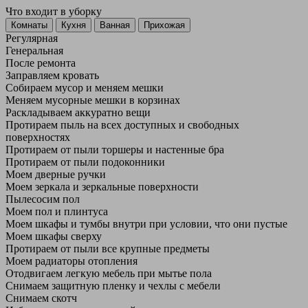
Что входит в уборку
Регу­лярная
Гене­ральная
После ремонта
Заправляем кровать
Собираем мусор и меняем мешки
Меняем мусорные мешки в корзинах
Раскладываем аккуратно вещи
Протираем пыль на всех доступных и свободных
поверхностях
Протираем от пыли торшеры и настенные бра
Протираем от пыли подоконники
Моем дверные ручки
Моем зеркала и зеркальные поверхности
Пылесосим пол
Моем пол и плинтуса
Моем шкафы и тумбы внутри при условии, что они пустые
Моем шкафы сверху
Протираем от пыли все крупные предметы
Моем радиаторы отопления
Отодвигаем легкую мебель при мытье пола
Снимаем защитную пленку и чехлы с мебели
Снимаем скотч