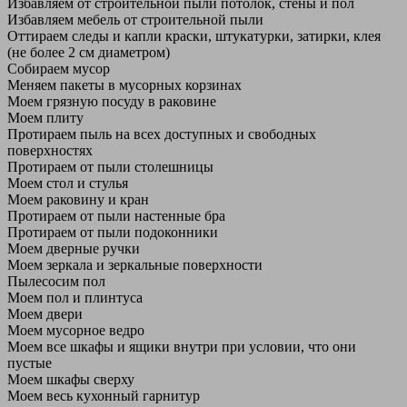
Избавляем от строительной пыли потолок, стены и пол
Избавляем мебель от строительной пыли
Оттираем следы и капли краски, штукатурки, затирки, клея
(не более 2 см диаметром)
Собираем мусор
Меняем пакеты в мусорных корзинах
Моем грязную посуду в раковине
Моем плиту
Протираем пыль на всех доступных и свободных
поверхностях
Протираем от пыли столешницы
Моем стол и стулья
Моем раковину и кран
Протираем от пыли настенные бра
Протираем от пыли подоконники
Моем дверные ручки
Моем зеркала и зеркальные поверхности
Пылесосим пол
Моем пол и плинтуса
Моем двери
Моем мусорное ведро
Моем все шкафы и ящики внутри при условии, что они
пустые
Моем шкафы сверху
Моем весь кухонный гарнитур