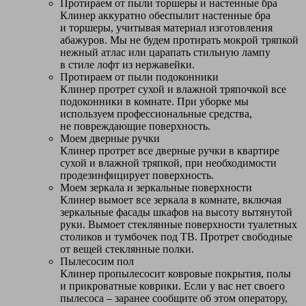
Протираем от пыли торшеры и настенные бра
Клинер аккуратно обеспылит настенные бра
и торшеры, учитывая материал изготовления
абажуров. Мы не будем протирать мокрой тряпкой
нежный атлас или царапать стильную лампу
в стиле лофт из нержавейки.
Протираем от пыли подоконники
Клинер протрет сухой и влажной тряпочкой все
подоконники в комнате. При уборке мы
используем профессиональные средства,
не повреждающие поверхность.
Моем дверные ручки
Клинер протрет все дверные ручки в квартире
сухой и влажной тряпкой, при необходимости
продезинфицирует поверхность.
Моем зеркала и зеркальные поверхности
Клинер вымоет все зеркала в комнате, включая
зеркальные фасады шкафов на высоту вытянутой
руки. Вымоет стеклянные поверхности туалетных
столиков и тумбочек под ТВ. Протрет свободные
от вещей стеклянные полки.
Пылесосим пол
Клинер пропылесосит ковровые покрытия, полы
и прикроватные коврики. Если у вас нет своего
пылесоса – заранее сообщите об этом оператору,