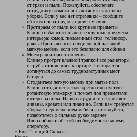
от грязи и пыли. Пожалуйста, обеспечьте
сотруднику возможность дотянуться до зоны
уборки. Если у вас нет стремянки – сообщите
об этом оператору, мы привезем свою.
Протираем от пыли все крупные предметы
Клинер избавит от пыли все крупные предметы
интерьера: комод, письменный стол, телевизор,
рояль. Пропылесосит специальной насадкой
мягкую мебель, если это безопасно для обивки.
Моем радиаторы отопления
Клинер протрет влажной тряпкой все радиаторы
и трубы отопления в квартире. Постарается
дотянуться до самых труднодоступных мест
батареи.
Отодвигаем легкую мебель при мытье пола
Клинер отодвинет легкое кресло или пустую
ротанговую этажерку и помоет под предметами
интерьера полы. Наши сотрудники не двигают
диваны, кровати или пианино. Если вам требуется
уборка с перемещением мебели – пожалуйста,
позаботьтесь о сильных руках заранее.
Или сообщите об этой необходимости нашему
оператору.
+ Ещё 12 опций
Скрыть