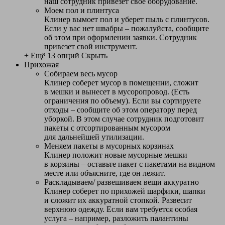
наш сотрудник привезет свое оборудование.
Моем пол и плинтуса
Клинер вымоет пол и уберет пыль с плинтусов.
Если у вас нет швабры – пожалуйста, сообщите
об этом при оформлении заявки. Сотрудник
привезет свой инструмент.
+ Ещё 13 опций
Скрыть
Прихожая
Собираем весь мусор
Клинер соберет мусор в помещении, сложит
в мешки и вынесет в мусоропровод. (Есть
ограничения по объему). Если вы сортируете
отходы – сообщите об этом оператору перед
уборкой. В этом случае сотрудник подготовит
пакеты с отсортированным мусором
для дальнейшей утилизации.
Меняем пакеты в мусорных корзинах
Клинер положит новые мусорные мешки
в корзины – оставьте пакет с пакетами на видном
месте или объясните, где он лежит.
Раскладываем/ развешиваем вещи аккуратно
Клинер соберет по прихожей шарфики, шапки
и сложит их аккуратной стопкой. Развесит
верхнюю одежду. Если вам требуется особая
услуга – например, разложить палантины