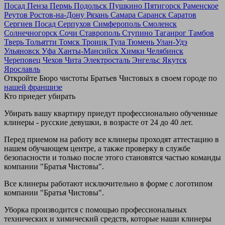
Посад
Пенза
Пермь
Подольск
Пушкино
Пятигорск
Раменское
Реутов
Ростов-на-Дону
Рязань
Самара
Саранск
Саратов
Сергиев Посад
Серпухов
Симферополь
Смоленск
Солнечногорск
Сочи
Ставрополь
Ступино
Таганрог
Тамбов
Тверь
Тольятти
Томск
Троицк
Тула
Тюмень
Улан-Удэ
Ульяновск
Уфа
Ханты-Мансийск
Химки
Челябинск
Череповец
Чехов
Чита
Электросталь
Энгельс
Якутск
Ярославль
Откройте Бюро чистоты Братьев Чистовых в своем городе по
нашей франшизе
Кто приедет убирать
Убирать вашу квартиру приедут профессионально обученные
клинеры - русские девушки, в возрасте от 24 до 40 лет.
Перед приемом на работу все клинеры проходят аттестацию в
нашем обучающем центре, а также проверку в службе
безопасности и только после этого становятся частью команды
компании "Братья Чистовы".
Все клинеры работают исключительно в форме с логотипом
компании "Братья Чистовы".
Уборка производится с помощью профессиональных
технических и химический средств, которые наши клинеры