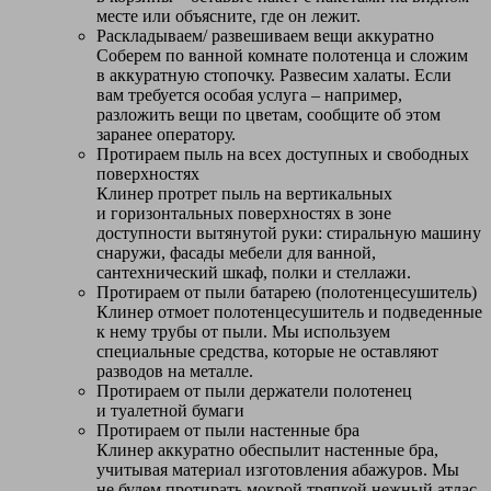
месте или объясните, где он лежит.
Раскладываем/ развешиваем вещи аккуратно
Соберем по ванной комнате полотенца и сложим
в аккуратную стопочку. Развесим халаты. Если
вам требуется особая услуга – например,
разложить вещи по цветам, сообщите об этом
заранее оператору.
Протираем пыль на всех доступных и свободных
поверхностях
Клинер протрет пыль на вертикальных
и горизонтальных поверхностях в зоне
доступности вытянутой руки: стиральную машину
снаружи, фасады мебели для ванной,
сантехнический шкаф, полки и стеллажи.
Протираем от пыли батарею (полотенцесушитель)
Клинер отмоет полотенцесушитель и подведенные
к нему трубы от пыли. Мы используем
специальные средства, которые не оставляют
разводов на металле.
Протираем от пыли держатели полотенец
и туалетной бумаги
Протираем от пыли настенные бра
Клинер аккуратно обеспылит настенные бра,
учитывая материал изготовления абажуров. Мы
не будем протирать мокрой тряпкой нежный атлас