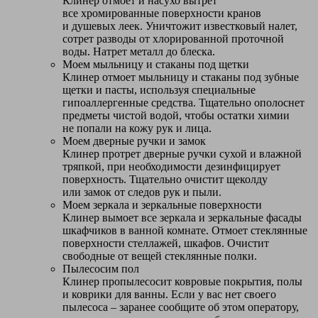
Клинер отмоет и насухо вытрет
все хромированные поверхности кранов
и душевых леек. Уничтожит известковый налет,
сотрет разводы от хлорированной проточной
воды. Натрет металл до блеска.
Моем мыльницу и стаканы под щетки
Клинер отмоет мыльницу и стаканы под зубные
щетки и пасты, используя специальные
гипоаллергенные средства. Тщательно ополоснет
предметы чистой водой, чтобы остатки химии
не попали на кожу рук и лица.
Моем дверные ручки и замок
Клинер протрет дверные ручки сухой и влажной
тряпкой, при необходимости дезинфицирует
поверхность. Тщательно очистит щеколду
или замок от следов рук и пыли.
Моем зеркала и зеркальные поверхности
Клинер вымоет все зеркала и зеркальные фасады
шкафчиков в ванной комнате. Отмоет стеклянные
поверхности стеллажей, шкафов. Очистит
свободные от вещей стеклянные полки.
Пылесосим пол
Клинер пропылесосит ковровые покрытия, полы
и коврики для ванны. Если у вас нет своего
пылесоса – заранее сообщите об этом оператору,