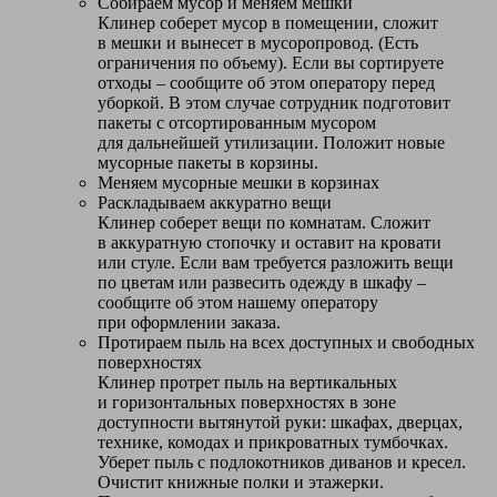
Собираем мусор и меняем мешки
Клинер соберет мусор в помещении, сложит
в мешки и вынесет в мусоропровод. (Есть
ограничения по объему). Если вы сортируете
отходы – сообщите об этом оператору перед
уборкой. В этом случае сотрудник подготовит
пакеты с отсортированным мусором
для дальнейшей утилизации. Положит новые
мусорные пакеты в корзины.
Меняем мусорные мешки в корзинах
Раскладываем аккуратно вещи
Клинер соберет вещи по комнатам. Сложит
в аккуратную стопочку и оставит на кровати
или стуле. Если вам требуется разложить вещи
по цветам или развесить одежду в шкафу –
сообщите об этом нашему оператору
при оформлении заказа.
Протираем пыль на всех доступных и свободных
поверхностях
Клинер протрет пыль на вертикальных
и горизонтальных поверхностях в зоне
доступности вытянутой руки: шкафах, дверцах,
технике, комодах и прикроватных тумбочках.
Уберет пыль с подлокотников диванов и кресел.
Очистит книжные полки и этажерки.