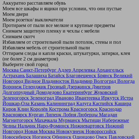
Аккуратно расставляем обувь
Моем все шкафы и ящики при условии, что они пустые
Моем двери
Моем розетки/ выключатели
Протираем от пыли все мелкие и крупные предметы
Снимаем защитную пленку и чехлы с мебели
Снимаем скотч
Избавляем от строительной пыли потолок, стены и пол
Избавляем мебель от строительной пыли
Оттираем следы и капли краски, штукатурки, затирки, клея
(не более 2 см диаметром)
Выберите свой город
Москва
Санкт-Петербург
Адлер
Апрелевка
Архангельск
Астрахань
Балашиха
Батайск
Благовещенск
Брянск
Великий
Новгород
Видное
Владивосток
Владимир
Волгоград
Вологда
Воронеж
Геленджик
Грозный
Дзержинск
Дмитров
Долгопрудный
Домодедово
Екатеринбург
Жуковский
Зеленогорск
Зеленоград
Иваново
Ивантеевка
Иркутск
Истра
Йошкар-Ола
Казань
Калининград
Калуга
Каспийск
Кашира
Киров
Клин
Королёв
Кострома
Красногорск
Краснодар
Красноярск
Курган
Липецк
Лобня
Люберцы
Магадан
Магнитогорск
Махачкала
Мурманск
Мытищи
Набережные
Челны
Нальчик
Наро-Фоминск
Нижневартовск
Нижний
Новгород
Новая Москва
Новокузнецк
Новороссийск
Новосибирск
Ногинск
Обнинск
Одинцово
Омск
Павловский