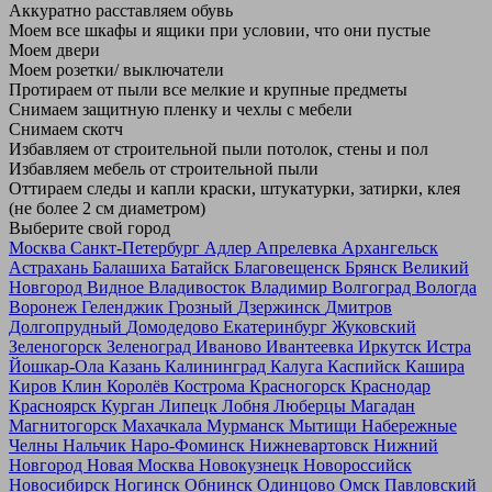
Аккуратно расставляем обувь
Моем все шкафы и ящики при условии, что они пустые
Моем двери
Моем розетки/ выключатели
Протираем от пыли все мелкие и крупные предметы
Снимаем защитную пленку и чехлы с мебели
Снимаем скотч
Избавляем от строительной пыли потолок, стены и пол
Избавляем мебель от строительной пыли
Оттираем следы и капли краски, штукатурки, затирки, клея
(не более 2 см диаметром)
Выберите свой город
Москва
Санкт-Петербург
Адлер
Апрелевка
Архангельск
Астрахань
Балашиха
Батайск
Благовещенск
Брянск
Великий
Новгород
Видное
Владивосток
Владимир
Волгоград
Вологда
Воронеж
Геленджик
Грозный
Дзержинск
Дмитров
Долгопрудный
Домодедово
Екатеринбург
Жуковский
Зеленогорск
Зеленоград
Иваново
Ивантеевка
Иркутск
Истра
Йошкар-Ола
Казань
Калининград
Калуга
Каспийск
Кашира
Киров
Клин
Королёв
Кострома
Красногорск
Краснодар
Красноярск
Курган
Липецк
Лобня
Люберцы
Магадан
Магнитогорск
Махачкала
Мурманск
Мытищи
Набережные
Челны
Нальчик
Наро-Фоминск
Нижневартовск
Нижний
Новгород
Новая Москва
Новокузнецк
Новороссийск
Новосибирск
Ногинск
Обнинск
Одинцово
Омск
Павловский