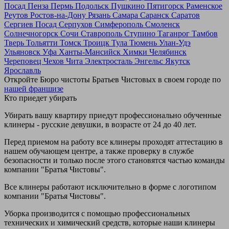
Посад
Пенза
Пермь
Подольск
Пушкино
Пятигорск
Раменское
Реутов
Ростов-на-Дону
Рязань
Самара
Саранск
Саратов
Сергиев Посад
Серпухов
Симферополь
Смоленск
Солнечногорск
Сочи
Ставрополь
Ступино
Таганрог
Тамбов
Тверь
Тольятти
Томск
Троицк
Тула
Тюмень
Улан-Удэ
Ульяновск
Уфа
Ханты-Мансийск
Химки
Челябинск
Череповец
Чехов
Чита
Электросталь
Энгельс
Якутск
Ярославль
Откройте Бюро чистоты Братьев Чистовых в своем городе по
нашей франшизе
Кто приедет убирать
Убирать вашу квартиру приедут профессионально обученные
клинеры - русские девушки, в возрасте от 24 до 40 лет.
Перед приемом на работу все клинеры проходят аттестацию в
нашем обучающем центре, а также проверку в службе
безопасности и только после этого становятся частью команды
компании "Братья Чистовы".
Все клинеры работают исключительно в форме с логотипом
компании "Братья Чистовы".
Уборка производится с помощью профессиональных
технических и химический средств, которые наши клинеры