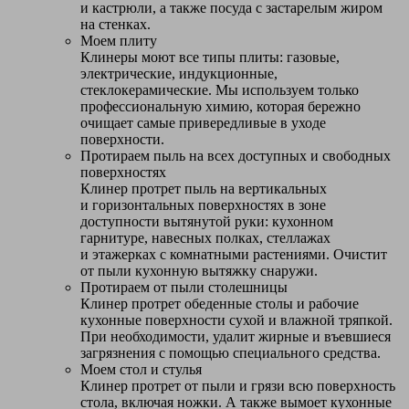
и кастрюли, а также посуда с застарелым жиром
на стенках.
Моем плиту
Клинеры моют все типы плиты: газовые,
электрические, индукционные,
стеклокерамические. Мы используем только
профессиональную химию, которая бережно
очищает самые привередливые в уходе
поверхности.
Протираем пыль на всех доступных и свободных
поверхностях
Клинер протрет пыль на вертикальных
и горизонтальных поверхностях в зоне
доступности вытянутой руки: кухонном
гарнитуре, навесных полках, стеллажах
и этажерках с комнатными растениями. Очистит
от пыли кухонную вытяжку снаружи.
Протираем от пыли столешницы
Клинер протрет обеденные столы и рабочие
кухонные поверхности сухой и влажной тряпкой.
При необходимости, удалит жирные и въевшиеся
загрязнения с помощью специального средства.
Моем стол и стулья
Клинер протрет от пыли и грязи всю поверхность
стола, включая ножки. А также вымоет кухонные