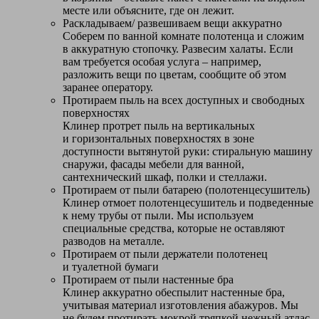
месте или объясните, где он лежит.
Раскладываем/ развешиваем вещи аккуратно
Соберем по ванной комнате полотенца и сложим
в аккуратную стопочку. Развесим халаты. Если
вам требуется особая услуга – например,
разложить вещи по цветам, сообщите об этом
заранее оператору.
Протираем пыль на всех доступных и свободных
поверхностях
Клинер протрет пыль на вертикальных
и горизонтальных поверхностях в зоне
доступности вытянутой руки: стиральную машину
снаружи, фасады мебели для ванной,
сантехнический шкаф, полки и стеллажи.
Протираем от пыли батарею (полотенцесушитель)
Клинер отмоет полотенцесушитель и подведенные
к нему трубы от пыли. Мы используем
специальные средства, которые не оставляют
разводов на металле.
Протираем от пыли держатели полотенец
и туалетной бумаги
Протираем от пыли настенные бра
Клинер аккуратно обеспылит настенные бра,
учитывая материал изготовления абажуров. Мы
не будем протирать мокрой тряпкой нежный атлас