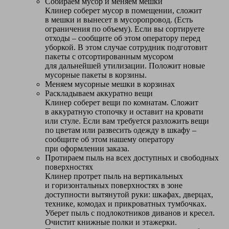
Собираем мусор и меняем мешки
Клинер соберет мусор в помещении, сложит
в мешки и вынесет в мусоропровод. (Есть
ограничения по объему). Если вы сортируете
отходы – сообщите об этом оператору перед
уборкой. В этом случае сотрудник подготовит
пакеты с отсортированным мусором
для дальнейшей утилизации. Положит новые
мусорные пакеты в корзины.
Меняем мусорные мешки в корзинах
Раскладываем аккуратно вещи
Клинер соберет вещи по комнатам. Сложит
в аккуратную стопочку и оставит на кровати
или стуле. Если вам требуется разложить вещи
по цветам или развесить одежду в шкафу –
сообщите об этом нашему оператору
при оформлении заказа.
Протираем пыль на всех доступных и свободных
поверхностях
Клинер протрет пыль на вертикальных
и горизонтальных поверхностях в зоне
доступности вытянутой руки: шкафах, дверцах,
технике, комодах и прикроватных тумбочках.
Уберет пыль с подлокотников диванов и кресел.
Очистит книжные полки и этажерки.