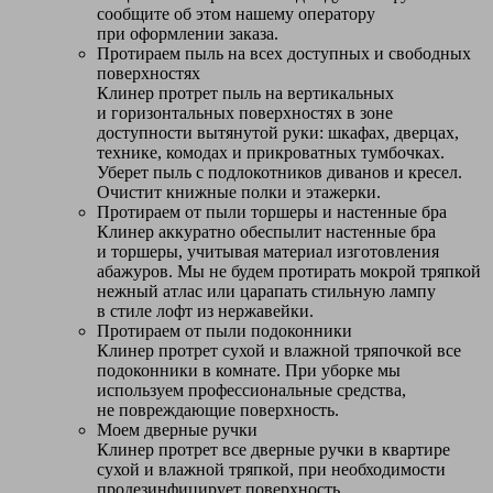
сообщите об этом нашему оператору
при оформлении заказа.
Протираем пыль на всех доступных и свободных
поверхностях
Клинер протрет пыль на вертикальных
и горизонтальных поверхностях в зоне
доступности вытянутой руки: шкафах, дверцах,
технике, комодах и прикроватных тумбочках.
Уберет пыль с подлокотников диванов и кресел.
Очистит книжные полки и этажерки.
Протираем от пыли торшеры и настенные бра
Клинер аккуратно обеспылит настенные бра
и торшеры, учитывая материал изготовления
абажуров. Мы не будем протирать мокрой тряпкой
нежный атлас или царапать стильную лампу
в стиле лофт из нержавейки.
Протираем от пыли подоконники
Клинер протрет сухой и влажной тряпочкой все
подоконники в комнате. При уборке мы
используем профессиональные средства,
не повреждающие поверхность.
Моем дверные ручки
Клинер протрет все дверные ручки в квартире
сухой и влажной тряпкой, при необходимости
продезинфицирует поверхность.