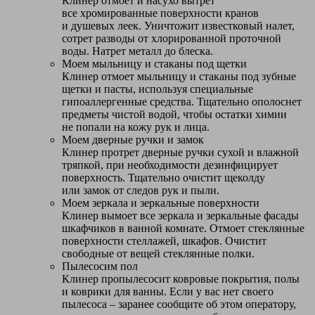
Клинер отмоет и насухо вытрет
все хромированные поверхности кранов
и душевых леек. Уничтожит известковый налет,
сотрет разводы от хлорированной проточной
воды. Натрет металл до блеска.
Моем мыльницу и стаканы под щетки
Клинер отмоет мыльницу и стаканы под зубные
щетки и пасты, используя специальные
гипоаллергенные средства. Тщательно ополоснет
предметы чистой водой, чтобы остатки химии
не попали на кожу рук и лица.
Моем дверные ручки и замок
Клинер протрет дверные ручки сухой и влажной
тряпкой, при необходимости дезинфицирует
поверхность. Тщательно очистит щеколду
или замок от следов рук и пыли.
Моем зеркала и зеркальные поверхности
Клинер вымоет все зеркала и зеркальные фасады
шкафчиков в ванной комнате. Отмоет стеклянные
поверхности стеллажей, шкафов. Очистит
свободные от вещей стеклянные полки.
Пылесосим пол
Клинер пропылесосит ковровые покрытия, полы
и коврики для ванны. Если у вас нет своего
пылесоса – заранее сообщите об этом оператору,