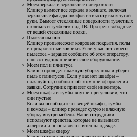
Моем зеркала и зеркальные поверхности
Клинер вымоет все зеркала в комнате, включая
зеркальные фасады шкафов на высоту вытянутой
руки. Вымоет стеклянные поверхности туалетных
столиков и тумбочек под ТВ. Протрет свободные
от вещей стеклянные полки.
Пылесосим пол
Клинер пропылесосит ковровые покрытия, полы
и прикроватные коврики. Если у вас нет своего
пылесоса – заранее сообщите об этом оператору,
наш сотрудник привезет свое оборудование.
Моем пол и плинтуса
Клинер проведет влажную уборку пола и уберет
пыль с плинтусов. Если у вас нет швабры –
пожалуйста, сообщите об этом при оформлении
заявки. Сотрудник привезет свой инвентарь.
Моем шкафы и тумбы внутри при условии, что
они пустые
Если вы освободите от вещей шкафы, тумбы
и комоды – клинер проведет сухую и влажную
уборку внутри мебели. Наши сотрудники
используют средства, которые не вызывают
аллергии и не оставляют пятен на одежде.
Моем шкафы сверху
Клинер отмоет верхнюю поверхность шкафов