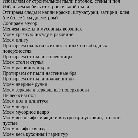
Избавляем от строительной пыли потолок, стены и пол
Избавляем мебель от строительной пыли
Оттираем следы и капли краски, штукатурки, затирки, клея
(не более 2 см диаметром)
Собираем мусор
Меняем пакеты в мусорных корзинах
Моем грязную посуду в раковине
Моем плиту
Протираем пыль на всех доступных и свободных
поверхностях
Протираем от пыли столешницы
Моем стол и стулья
Моем раковину и кран
Протираем от пыли настенные бра
Протираем от пыли подоконники
Моем дверные ручки
Моем зеркала и зеркальные поверхности
Пылесосим пол
Моем пол и плинтуса
Моем двери
Моем мусорное ведро
Моем все шкафы и ящики внутри при условии, что они
пустые
Моем шкафы сверху
Моем весь кухонный гарнитур