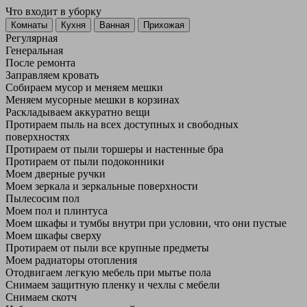
Что входит в уборку
Регу­лярная
Гене­ральная
После ремонта
Заправляем кровать
Собираем мусор и меняем мешки
Меняем мусорные мешки в корзинах
Раскладываем аккуратно вещи
Протираем пыль на всех доступных и свободных
поверхностях
Протираем от пыли торшеры и настенные бра
Протираем от пыли подоконники
Моем дверные ручки
Моем зеркала и зеркальные поверхности
Пылесосим пол
Моем пол и плинтуса
Моем шкафы и тумбы внутри при условии, что они пустые
Моем шкафы сверху
Протираем от пыли все крупные предметы
Моем радиаторы отопления
Отодвигаем легкую мебель при мытье пола
Снимаем защитную пленку и чехлы с мебели
Снимаем скотч