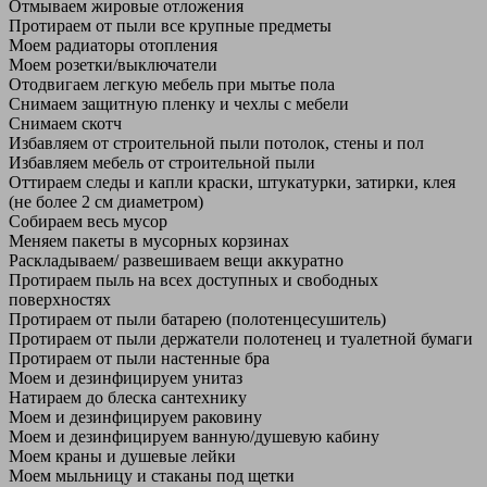
Отмываем жировые отложения
Протираем от пыли все крупные предметы
Моем радиаторы отопления
Моем розетки/выключатели
Отодвигаем легкую мебель при мытье пола
Снимаем защитную пленку и чехлы с мебели
Снимаем скотч
Избавляем от строительной пыли потолок, стены и пол
Избавляем мебель от строительной пыли
Оттираем следы и капли краски, штукатурки, затирки, клея
(не более 2 см диаметром)
Собираем весь мусор
Меняем пакеты в мусорных корзинах
Раскладываем/ развешиваем вещи аккуратно
Протираем пыль на всех доступных и свободных
поверхностях
Протираем от пыли батарею (полотенцесушитель)
Протираем от пыли держатели полотенец и туалетной бумаги
Протираем от пыли настенные бра
Моем и дезинфицируем унитаз
Натираем до блеска сантехнику
Моем и дезинфицируем раковину
Моем и дезинфицируем ванную/душевую кабину
Моем краны и душевые лейки
Моем мыльницу и стаканы под щетки