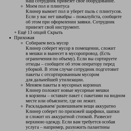
наш сотрудник привезет свое оборудование.
Моем пол и плинтуса
Клинер вымоет пол и уберет пыль с плинтусов.
Если у вас нет швабры – пожалуйста, сообщите
об этом при оформлении заявки. Сотрудник
привезет свой инструмент.
+ Ещё 13 опций
Скрыть
Прихожая
Собираем весь мусор
Клинер соберет мусор в помещении, сложит
в мешки и вынесет в мусоропровод. (Есть
ограничения по объему). Если вы сортируете
отходы – сообщите об этом оператору перед
уборкой. В этом случае сотрудник подготовит
пакеты с отсортированным мусором
для дальнейшей утилизации.
Меняем пакеты в мусорных корзинах
Клинер положит новые мусорные мешки
в корзины – оставьте пакет с пакетами на видном
месте или объясните, где он лежит.
Раскладываем/ развешиваем вещи аккуратно
Клинер соберет по прихожей шарфики, шапки
и сложит их аккуратной стопкой. Развесит
верхнюю одежду. Если вам требуется особая
услуга – например, разложить палантины