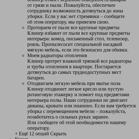
от грязи и пыли. Пожалуйста, обеспечьте
сотруднику возможность дотянуться до зоны
уборки. Если у вас нет стремянки – сообщите
об этом оператору, мы привезем свою.
Протираем от пыли все крупные предметы
Клинер избавит от пыли все крупные предметы
интерьера: комод, письменный стол, телевизор,
рояль. Пропылесосит специальной насадкой
мягкую мебель, если это безопасно для обивки.
Моем радиаторы отопления
Клинер протрет влажной тряпкой все радиаторы
и трубы отопления в квартире. Постарается
дотянуться до самых труднодоступных мест
батареи.
Отодвигаем легкую мебель при мытье пола
Клинер отодвинет легкое кресло или пустую
ротанговую этажерку и помоет под предметами
интерьера полы. Наши сотрудники не двигают
диваны, кровати или пианино. Если вам требуется
уборка с перемещением мебели – пожалуйста,
позаботьтесь о сильных руках заранее.
Или сообщите об этой необходимости нашему
оператору.
+ Ещё 12 опций
Скрыть