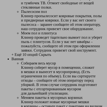
и тумбочек ТВ. Отмоет свободные от вещей
стеклянные полки.
Пылесосим пол
Клинер пропылесосит ковровые покрытия, полы
и придверные коврики. Если у вас нет своего
пылесоса – заранее сообщите об этом оператору,
наш сотрудник привезет свое оборудование.
Моем пол и плинтуса
Клинер проведет тщательно вымоет пол и уберет
пыль с плинтусов. Если у вас нет швабры –
пожалуйста, сообщите об этом при оформлении
заявки. Сотрудник привезет свой инструмент.
+ Ещё 10 опций
Скрыть
Ванная
Собираем весь мусор
Клинер соберет мусор в помещении, сложит
в мешки и вынесет в мусоропровод. (Есть
ограничения по объему). Если вы сортируете
отходы – сообщите об этом оператору перед
уборкой. В этом случае сотрудник подготовит
пакеты с отсортированным мусором
для дальнейшей утилизации.
Меняем пакеты в мусорных корзинах
Клинер положит новые мусорные мешки
в корзины – оставьте пакет с пакетами на видном