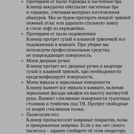
Протираем от пыли торшеры и настенные бра
Клинер аккуратно обеспылит настенные бра
и торшеры, учитывая материал изготовления
абажуров. Мы не будем протирать мокрой тряпкой
нежный атлас или царапать стильную лампу
в стиле лофт из нержавейки.
Протираем от пыли подоконники
Клинер протрет сухой и влажной тряпочкой все
подоконники в комнате. При уборке мы
используем профессиональные средства,
не повреждающие поверхность.
Моем дверные ручки
Клинер протрет все дверные ручки в квартире
сухой и влажной тряпкой, при необходимости
продезинфицирует поверхность.
Моем зеркала и зеркальные поверхности
Клинер вымоет все зеркала в комнате, включая
зеркальные фасады шкафов на высоту вытянутой
руки. Вымоет стеклянные поверхности туалетных
столиков и тумбочек под ТВ. Протрет свободные
от вещей стеклянные полки.
Пылесосим пол
Клинер пропылесосит ковровые покрытия, полы
и прикроватные коврики. Если у вас нет своего
пылесоса – заранее сообщите об этом оператору,