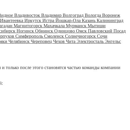
Видное
Владивосток
Владимир
Волгоград
Вологда
Воронеж
Ивантеевка
Иркутск
Истра
Йошкар-Ола
Казань
Калининград
агадан
Магнитогорск
Махачкала
Мурманск
Мытищи
сибирск
Ногинск
Обнинск
Одинцово
Омск
Павловский Посад
ерпухов
Симферополь
Смоленск
Солнечногорск
Сочи
мки
Челябинск
Череповец
Чехов
Чита
Электросталь
Энгельс
 и только после этого становятся частью команды компании
й: