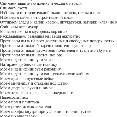
Снимаем защитную пленку и чехлы с мебели
Снимаем скотч
Избавляем от строительной пыли потолок, стены и пол
Избавляем мебель от строительной пыли
Оттираем следы и капли краски, штукатурки, затирки, клея (не 
Собираем весь мусор
Меняем пакеты в мусорных корзинах
Раскладываем/ развешиваем вещи аккуратно
Протираем пыль на всех доступных и свободных поверхностях
Протираем от пыли батарею (полотенцесушитель)
Протираем от пыли держатели полотенец и туалетной бумаги
Протираем от пыли настенные бра
Моем и дезинфицируем унитаз
Натираем до блеска сантехнику
Моем и дезинфицируем раковину
Моем и дезинфицируем ванную/душевую кабину
Моем краны и душевые лейки
Моем мыльницу и стаканы под щетки
Моем дверные ручки и замок
Моем зеркала и зеркальные поверхности
Пылесосим пол
Моем пол и плинтуса
Моем розетки/ выключатели
Моем шкафы внутри при условии, что они пустые
Моем шкафы сверху