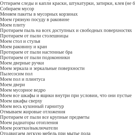
Оттираем следы и капли краски, штукатурки, затирки, клея (не 
Собираем мусор
Меняем пакеты в мусорных корзинах
Моем грязную посуду в раковине
Моем плиту
Протираем пыль на всех доступных и свободных поверхностях
Протираем от пыли столешницы
Моем стол и стулья
Моем раковину и кран
Протираем от пыли настенные бра
Протираем от пыли подоконники
Моем дверные ручки
Моем зеркала и зеркальные поверхности
Пылесосим пол
Моем пол и плинтуса
Моем двери
Моем мусорное ведро
Моем все шкафы и ящики внутри при условии, что они пустые
Моем шкафы сверху
Моем весь кухонный гарнитур
Отмываем жировые отложения
Протираем от пыли все крупные предметы
Моем радиаторы отопления
Моем розетки/выключатели
Отодвигаем легкую мебель при мытье пола