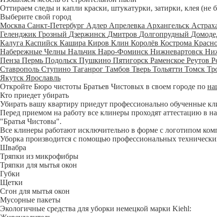
Оттираем следы и капли краски, штукатурки, затирки, клея (не 
Выберите свой город
Москва
Санкт-Петербург
Адлер
Апрелевка
Архангельск
Астрах
Геленджик
Грозный
Дзержинск
Дмитров
Долгопрудный
Домоде
Калуга
Каспийск
Кашира
Киров
Клин
Королёв
Кострома
Красн
Набережные Челны
Нальчик
Наро-Фоминск
Нижневартовск
Ни
Пенза
Пермь
Подольск
Пушкино
Пятигорск
Раменское
Реутов
Р
Ставрополь
Ступино
Таганрог
Тамбов
Тверь
Тольятти
Томск
Тр
Якутск
Ярославль
Откройте Бюро чистоты Братьев Чистовых в своем городе по
на
Кто приедет убирать
Убирать вашу квартиру приедут профессионально обученные клине
Перед приемом на работу все клинеры проходят аттестацию в на
"Братья Чистовы".
Все клинеры работают исключительно в форме с логотипом ком
Уборка производится с помощью профессиональных технических
Швабра
Тряпки из микрофибры
Тряпки для мытья окон
Губки
Щетки
Сгон для мытья окон
Мусорные пакеты
Экологичные средства для уборки немецкой марки Kiehl: