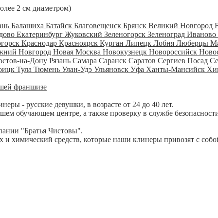
более 2 см диаметром)
ань
Балашиха
Батайск
Благовещенск
Брянск
Великий Новгород
дово
Екатеринбург
Жуковский
Зеленогорск
Зеленоград
Иваново
огорск
Краснодар
Красноярск
Курган
Липецк
Лобня
Люберцы
М
жний Новгород
Новая Москва
Новокузнецк
Новороссийск
Ново
остов-на-Дону
Рязань
Самара
Саранск
Саратов
Сергиев Посад
С
оицк
Тула
Тюмень
Улан-Удэ
Ульяновск
Уфа
Ханты-Мансийск
Хи
шей франшизе
ры - русские девушки, в возрасте от 24 до 40 лет.
шем обучающем центре, а также проверку в службе безопасности
пании "Братья Чистовы".
 и химический средств, которые наши клинеры привозят с собо