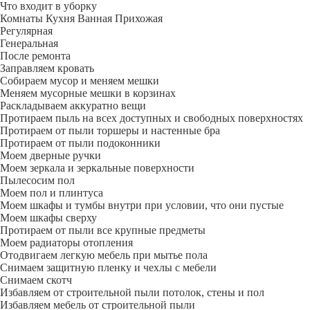
Что входит в уборку
Регу­лярная
Гене­ральная
После ремонта
Заправляем кровать
Собираем мусор и меняем мешки
Меняем мусорные мешки в корзинах
Раскладываем аккуратно вещи
Протираем пыль на всех доступных и свободных поверхностях
Протираем от пыли торшеры и настенные бра
Протираем от пыли подоконники
Моем дверные ручки
Моем зеркала и зеркальные поверхности
Пылесосим пол
Моем пол и плинтуса
Моем шкафы и тумбы внутри при условии, что они пустые
Моем шкафы сверху
Протираем от пыли все крупные предметы
Моем радиаторы отопления
Отодвигаем легкую мебель при мытье пола
Снимаем защитную пленку и чехлы с мебели
Снимаем скотч
Избавляем от строительной пыли потолок, стены и пол
Избавляем мебель от строительной пыли