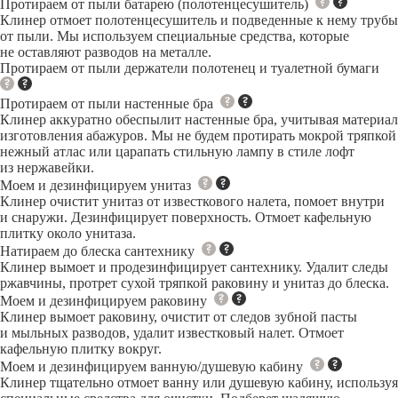
Протираем от пыли батарею (полотенцесушитель)
Клинер отмоет полотенцесушитель и подведенные к нему трубы
от пыли. Мы используем специальные средства, которые
не оставляют разводов на металле.
Протираем от пыли держатели полотенец и туалетной бумаги
Протираем от пыли настенные бра
Клинер аккуратно обеспылит настенные бра, учитывая материал
изготовления абажуров. Мы не будем протирать мокрой тряпкой
нежный атлас или царапать стильную лампу в стиле лофт
из нержавейки.
Моем и дезинфицируем унитаз
Клинер очистит унитаз от известкового налета, помоет внутри
и снаружи. Дезинфицирует поверхность. Отмоет кафельную
плитку около унитаза.
Натираем до блеска сантехнику
Клинер вымоет и продезинфицирует сантехнику. Удалит следы
ржавчины, протрет сухой тряпкой раковину и унитаз до блеска.
Моем и дезинфицируем раковину
Клинер вымоет раковину, очистит от следов зубной пасты
и мыльных разводов, удалит известковый налет. Отмоет
кафельную плитку вокруг.
Моем и дезинфицируем ванную/душевую кабину
Клинер тщательно отмоет ванну или душевую кабину, используя