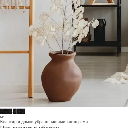
,
7
1
8
0
0
3
м²
Квартир и домов убрано нашими клинерами