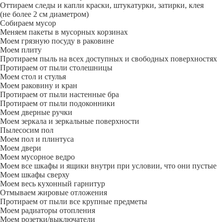
Оттираем следы и капли краски, штукатурки, затирки, клея
(не более 2 см диаметром)
Собираем мусор
Меняем пакеты в мусорных корзинах
Моем грязную посуду в раковине
Моем плиту
Протираем пыль на всех доступных и свободных поверхностях
Протираем от пыли столешницы
Моем стол и стулья
Моем раковину и кран
Протираем от пыли настенные бра
Протираем от пыли подоконники
Моем дверные ручки
Моем зеркала и зеркальные поверхности
Пылесосим пол
Моем пол и плинтуса
Моем двери
Моем мусорное ведро
Моем все шкафы и ящики внутри при условии, что они пустые
Моем шкафы сверху
Моем весь кухонный гарнитур
Отмываем жировые отложения
Протираем от пыли все крупные предметы
Моем радиаторы отопления
Моем розетки/выключатели