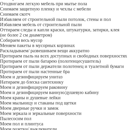
Отодвигаем легкую мебель при мытье пола
Снимаем защитную пленку и чехлы с мебели
Снимаем скотч
Избавляем от строительной пыли потолок, стены и пол
Избавляем мебель от строительной пыли
Оттираем следы и капли краски, штукатурки, затирки, клея
(не более 2 см диаметром)
Собираем весь мусор
Меняем пакеты в мусорных корзинах
Раскладываем/ развешиваем вещи аккуратно
Протираем пыль на всех доступных и свободных поверхностях
Протираем от пыли батарею (полотенцесушитель)
Протираем от пыли держатели полотенец и туалетной бумаги
Протираем от пыли настенные бра
Моем и дезинфицируем унитаз
Натираем до блеска сантехнику
Моем и дезинфицируем раковину
Моем и дезинфицируем ванную/душевую кабину
Моем краны и душевые лейки
Моем мыльницу и стаканы под щетки
Моем дверные ручки и замок
Моем зеркала и зеркальные поверхности
Пылесосим пол
Моем пол и плинтуса
Моем розетки/ выключатели