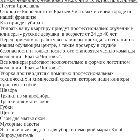
Химки
Челябинск
Череповец
Чехов
Чита
Электросталь
Энгельс
Якутск
Ярославль
Откройте Бюро чистоты Братьев Чистовых в своем городе по
нашей франшизе
Кто приедет убирать
Убирать вашу квартиру приедут профессионально обученные
клинеры - русские девушки, в возрасте от 24 до 40 лет.
Перед приемом на работу все клинеры проходят аттестацию в
нашем обучающем центре, а также проверку в службе
безопасности и только после этого становятся частью команды
компании "Братья Чистовы".
Все клинеры работают исключительно в форме с логотипом
компании "Братья Чистовы".
Уборка производится с помощью профессиональных
технических и химический средств, которые наши клинеры
привозят с собой:
Швабра
Тряпки из микрофибры
Тряпки для мытья окон
Губки
Щетки
Сгон для мытья окон
Мусорные пакеты
Экологичные средства для уборки немецкой марки Kiehl:
Жироудалитель