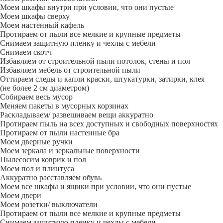
Моем шкафы внутри при условии, что они пустые
Моем шкафы сверху
Моем настенный кафель
Протираем от пыли все мелкие и крупные предметы
Снимаем защитную пленку и чехлы с мебели
Снимаем скотч
Избавляем от строительной пыли потолок, стены и пол
Избавляем мебель от строительной пыли
Оттираем следы и капли краски, штукатурки, затирки, клея
(не более 2 см диаметром)
Собираем весь мусор
Меняем пакеты в мусорных корзинах
Раскладываем/ развешиваем вещи аккуратно
Протираем пыль на всех доступных и свободных поверхностях
Протираем от пыли настенные бра
Моем дверные ручки
Моем зеркала и зеркальные поверхности
Пылесосим коврик и пол
Моем пол и плинтуса
Аккуратно расставляем обувь
Моем все шкафы и ящики при условии, что они пустые
Моем двери
Моем розетки/ выключатели
Протираем от пыли все мелкие и крупные предметы
Снимаем защитную пленку и чехлы с мебели