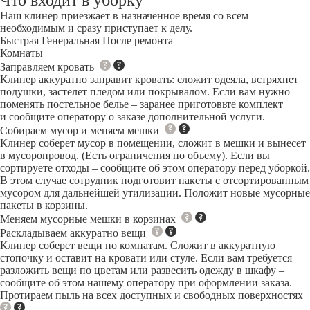
Что входит в уборку
Наш клинер приезжает в назначенное время со всем
необходимым и сразу приступает к делу.
Быстрая
Генеральная
После ремонта
Комнаты
Заправляем кровать
Клинер аккуратно заправит кровать: сложит одеяла, встряхнет
подушки, застелет пледом или покрывалом. Если вам нужно
поменять постельное белье – заранее приготовьте комплект
и сообщите оператору о заказе дополнительной услуги.
Собираем мусор и меняем мешки
Клинер соберет мусор в помещении, сложит в мешки и вынесет
в мусоропровод. (Есть ограничения по объему). Если вы
сортируете отходы – сообщите об этом оператору перед уборкой.
В этом случае сотрудник подготовит пакеты с отсортированным
мусором для дальнейшей утилизации. Положит новые мусорные
пакеты в корзины.
Меняем мусорные мешки в корзинах
Раскладываем аккуратно вещи
Клинер соберет вещи по комнатам. Сложит в аккуратную
стопочку и оставит на кровати или стуле. Если вам требуется
разложить вещи по цветам или развесить одежду в шкафу –
сообщите об этом нашему оператору при оформлении заказа.
Протираем пыль на всех доступных и свободных поверхностях