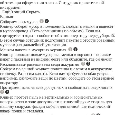
об этом при оформлении заявки. Сотрудник привезет свой
инструмент.
+Ещё 9 опций
Скрыть
Ванная
Собираем весь мусор
Клинер соберет мусор в помещении, сложит в мешки и вынесет
в мусоропровод. (Есть ограничения по объему). Если вы
сортируете отходы – сообщите об этом оператору перед уборкой.
В этом случае сотрудник подготовит пакеты с отсортированным
мусором для дальнейшей утилизации.
Меняем пакеты в мусорных корзинах
Клинер положит новые мусорные мешки в корзины – оставьте
пакет с пакетами на видном месте или объясните, где он лежит.
Раскладываем/ развешиваем вещи аккуратно
Соберем по ванной комнате полотенца и сложим в аккуратную
стопочку. Развесим халаты. Если вам требуется особая услуга –
например, разложить вещи по цветам, сообщите об этом заранее
оператору.
Протираем пыль на всех доступных и свободных поверхностях
Клинер протрет пыль на вертикальных и горизонтальных
поверхностях в зоне доступности вытянутой руки: стиральную
машину снаружи, фасады мебели для ванной, сантехнический
шкаф, полки и стеллажи.