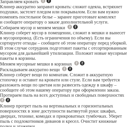
Заправляем кровать
Клинер аккуратно заправит кровать: сложит одеяла, встряхнет
подушки, застелет пледом или покрывалом. Если вам нужно
поменять постельное белье – заранее приготовьте комплект
и сообщите оператору о заказе дополнительной услуги.
Собираем мусор и меняем мешки
Клинер соберет мусор в помещении, сложит в мешки и вынесет
в мусоропровод. (Есть ограничения по объему). Если вы
сортируете отходы – сообщите об этом оператору перед уборкой.
В этом случае сотрудник подготовит пакеты с отсортированным
мусором для дальнейшей утилизации. Положит новые мусорные
пакеты в корзины.
Меняем мусорные мешки в корзинах
Раскладываем аккуратно вещи
Клинер соберет вещи по комнатам. Сложит в аккуратную
стопочку и оставит на кровати или стуле. Если вам требуется
разложить вещи по цветам или развесить одежду в шкафу –
сообщите об этом нашему оператору при оформлении заказа.
Протираем пыль на всех доступных и свободных поверхностях
Клинер протрет пыль на вертикальных и горизонтальных
поверхностях в зоне доступности вытянутой руки: шкафах,
дверцах, технике, комодах и прикроватных тумбочках. Уберет
пыль с подлокотников диванов и кресел. Очистит книжные
полки и этажерки.