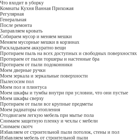
Что входит в уборку
Регу­лярная
Гене­ральная
После ремонта
Заправляем кровать
Собираем мусор и меняем мешки
Меняем мусорные мешки в корзинах
Раскладываем аккуратно вещи
Протираем пыль на всех доступных и свободных поверхностях
Протираем от пыли торшеры и настенные бра
Протираем от пыли подоконники
Моем дверные ручки
Моем зеркала и зеркальные поверхности
Пылесосим пол
Моем пол и плинтуса
Моем шкафы и тумбы внутри при условии, что они пустые
Моем шкафы сверху
Протираем от пыли все крупные предметы
Моем радиаторы отопления
Отодвигаем легкую мебель при мытье пола
Снимаем защитную пленку и чехлы с мебели
Снимаем скотч
Избавляем от строительной пыли потолок, стены и пол
Избавляем мебель от строительной пыли