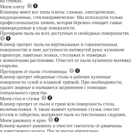
на стенках.
Моем плиту
Клинеры моют все типы плиты: газовые, электрические,
индукционные, стеклокерамические. Мы используем только
профессиональную химию, которая бережно очищает самые
привередливые в уходе поверхности.
Протираем пыль на всех доступных и свободных поверхностях
Клинер протрет пыль на вертикальных и горизонтальных
поверхностях в зоне доступности вытянутой руки: кухонном
гарнитуре, навесных полках, стеллажах и этажерках
с комнатными растениями. Очистит от пыли кухонную вытяжку
снаружи.
Протираем от пыли столешницы
Клинер протрет обеденные столы и рабочие кухонные
поверхности сухой и влажной тряпкой. При необходимости,
удалит жирные и въевшиеся загрязнения с помощью
специального средства.
Моем стол и стулья
Клинер протрет от пыли и грязи всю поверхность стола,
включая ножки. А также вымоет кухонные стулья, очистит
уголок и табуретки, вытряхнет пыль из текстильных сидушек.
Моем раковину и кран
Клинер вымоет раковину и очистит смеситель от ржавчины
и известкового налета. После мытья обязательно