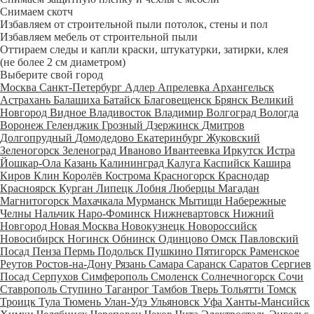
Снимаем скотч
Избавляем от строительной пыли потолок, стены и пол
Избавляем мебель от строительной пыли
Оттираем следы и капли краски, штукатурки, затирки, клея
(не более 2 см диаметром)
Выберите свой город
Москва
Санкт-Петербург
Адлер
Апрелевка
Архангельск
Астрахань
Балашиха
Батайск
Благовещенск
Брянск
Великий
Новгород
Видное
Владивосток
Владимир
Волгоград
Вологда
Воронеж
Геленджик
Грозный
Дзержинск
Дмитров
Долгопрудный
Домодедово
Екатеринбург
Жуковский
Зеленогорск
Зеленоград
Иваново
Ивантеевка
Иркутск
Истра
Йошкар-Ола
Казань
Калининград
Калуга
Каспийск
Кашира
Киров
Клин
Королёв
Кострома
Красногорск
Краснодар
Красноярск
Курган
Липецк
Лобня
Люберцы
Магадан
Магнитогорск
Махачкала
Мурманск
Мытищи
Набережные
Челны
Нальчик
Наро-Фоминск
Нижневартовск
Нижний
Новгород
Новая Москва
Новокузнецк
Новороссийск
Новосибирск
Ногинск
Обнинск
Одинцово
Омск
Павловский
Посад
Пенза
Пермь
Подольск
Пушкино
Пятигорск
Раменское
Реутов
Ростов-на-Дону
Рязань
Самара
Саранск
Саратов
Сергиев
Посад
Серпухов
Симферополь
Смоленск
Солнечногорск
Сочи
Ставрополь
Ступино
Таганрог
Тамбов
Тверь
Тольятти
Томск
Троицк
Тула
Тюмень
Улан-Удэ
Ульяновск
Уфа
Ханты-Мансийск