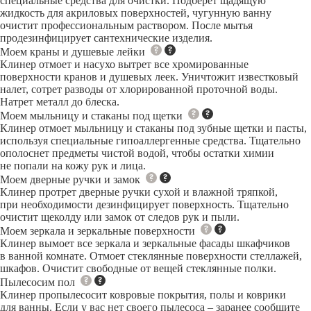
специальные средства для очистки. Подберет щадящую
жидкость для акриловых поверхностей, чугунную ванну
очистит профессиональным раствором. После мытья
продезинфицирует сантехнические изделия.
Моем краны и душевые лейки
Клинер отмоет и насухо вытрет все хромированные
поверхности кранов и душевых леек. Уничтожит известковый
налет, сотрет разводы от хлорированной проточной воды.
Натрет металл до блеска.
Моем мыльницу и стаканы под щетки
Клинер отмоет мыльницу и стаканы под зубные щетки и пасты,
используя специальные гипоаллергенные средства. Тщательно
ополоснет предметы чистой водой, чтобы остатки химии
не попали на кожу рук и лица.
Моем дверные ручки и замок
Клинер протрет дверные ручки сухой и влажной тряпкой,
при необходимости дезинфицирует поверхность. Тщательно
очистит щеколду или замок от следов рук и пыли.
Моем зеркала и зеркальные поверхности
Клинер вымоет все зеркала и зеркальные фасады шкафчиков
в ванной комнате. Отмоет стеклянные поверхности стеллажей,
шкафов. Очистит свободные от вещей стеклянные полки.
Пылесосим пол
Клинер пропылесосит ковровые покрытия, полы и коврики
для ванны. Если у вас нет своего пылесоса – заранее сообщите