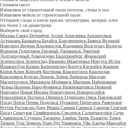
Снимаем скотч
Избавляем от строительной пыли потолок, стены и пол
Избавляем мебель от строительной пыли
Оттираем следы и капли краски, штукатурки, затирки, клея
(не более 2 см диаметром)
Выберите свой город
Москва
Санкт-Петербург
Адлер
Апрелевка
Архангельск
Астрахань
Балашиха
Батайск
Благовещенск
Брянск
Великий
Новгород
Видное
Владивосток
Владимир
Волгоград
Вологда
Воронеж
Геленджик
Грозный
Дзержинск
Дмитров
Долгопрудный
Домодедово
Екатеринбург
Жуковский
Зеленогорск
Зеленоград
Иваново
Ивантеевка
Иркутск
Истра
Йошкар-Ола
Казань
Калининград
Калуга
Каспийск
Кашира
Киров
Клин
Королёв
Кострома
Красногорск
Краснодар
Красноярск
Курган
Липецк
Лобня
Люберцы
Магадан
Магнитогорск
Махачкала
Мурманск
Мытищи
Набережные
Челны
Нальчик
Наро-Фоминск
Нижневартовск
Нижний
Новгород
Новая Москва
Новокузнецк
Новороссийск
Новосибирск
Ногинск
Обнинск
Одинцово
Омск
Павловский
Посад
Пенза
Пермь
Подольск
Пушкино
Пятигорск
Раменское
Реутов
Ростов-на-Дону
Рязань
Самара
Саранск
Саратов
Сергиев
Посад
Серпухов
Симферополь
Смоленск
Солнечногорск
Сочи
Ставрополь
Ступино
Таганрог
Тамбов
Тверь
Тольятти
Томск
Троицк
Тула
Тюмень
Улан-Удэ
Ульяновск
Уфа
Ханты-Мансийск