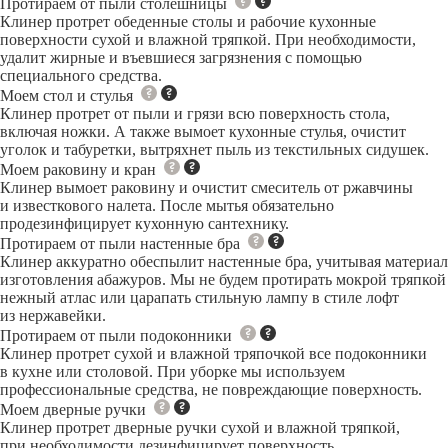
Протираем от пыли столешницы
Клинер протрет обеденные столы и рабочие кухонные
поверхности сухой и влажной тряпкой. При необходимости,
удалит жирные и въевшиеся загрязнения с помощью
специального средства.
Моем стол и стулья
Клинер протрет от пыли и грязи всю поверхность стола,
включая ножки. А также вымоет кухонные стулья, очистит
уголок и табуретки, вытряхнет пыль из текстильных сидушек.
Моем раковину и кран
Клинер вымоет раковину и очистит смеситель от ржавчины
и известкового налета. После мытья обязательно
продезинфицирует кухонную сантехнику.
Протираем от пыли настенные бра
Клинер аккуратно обеспылит настенные бра, учитывая материал
изготовления абажуров. Мы не будем протирать мокрой тряпкой
нежный атлас или царапать стильную лампу в стиле лофт
из нержавейки.
Протираем от пыли подоконники
Клинер протрет сухой и влажной тряпочкой все подоконники
в кухне или столовой. При уборке мы используем
профессиональные средства, не повреждающие поверхность.
Моем дверные ручки
Клинер протрет дверные ручки сухой и влажной тряпкой,
при необходимости дезинфицирует поверхность.