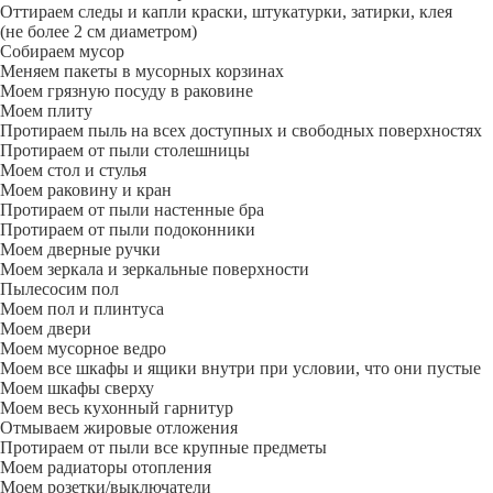
Оттираем следы и капли краски, штукатурки, затирки, клея
(не более 2 см диаметром)
Собираем мусор
Меняем пакеты в мусорных корзинах
Моем грязную посуду в раковине
Моем плиту
Протираем пыль на всех доступных и свободных поверхностях
Протираем от пыли столешницы
Моем стол и стулья
Моем раковину и кран
Протираем от пыли настенные бра
Протираем от пыли подоконники
Моем дверные ручки
Моем зеркала и зеркальные поверхности
Пылесосим пол
Моем пол и плинтуса
Моем двери
Моем мусорное ведро
Моем все шкафы и ящики внутри при условии, что они пустые
Моем шкафы сверху
Моем весь кухонный гарнитур
Отмываем жировые отложения
Протираем от пыли все крупные предметы
Моем радиаторы отопления
Моем розетки/выключатели