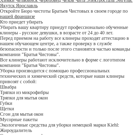
Химки
Челябинск
Череповец
Чехов
Чита
Электросталь
Энгельс
Якутск
Ярославль
Откройте Бюро чистоты Братьев Чистовых в своем городе по
нашей франшизе
Кто приедет убирать
Убирать вашу квартиру приедут профессионально обученные
клинеры - русские девушки, в возрасте от 24 до 40 лет.
Перед приемом на работу все клинеры проходят аттестацию в
нашем обучающем центре, а также проверку в службе
безопасности и только после этого становятся частью команды
компании "Братья Чистовы".
Все клинеры работают исключительно в форме с логотипом
компании "Братья Чистовы".
Уборка производится с помощью профессиональных
технических и химический средств, которые наши клинеры
привозят с собой:
Швабра
Тряпки из микрофибры
Тряпки для мытья окон
Губки
Щетки
Сгон для мытья окон
Мусорные пакеты
Экологичные средства для уборки немецкой марки Kiehl:
Жироудалитель