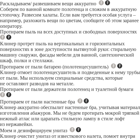
Раскладываем/ развешиваем вещи аккуратно
Соберем по ванной комнате полотенца и сложим в аккуратную
стопочку. Развесим халаты. Если вам требуется особая услуга –
например, разложить вещи по цветам, сообщите об этом заранее
оператору.
Протираем пыль на всех доступных и свободных поверхностях
Клинер протрет пыль на вертикальных и горизонтальных
поверхностях в зоне доступности вытянутой руки: стиральную
машину снаружи, фасады мебели для ванной, сантехнический
шкаф, полки и стеллажи.
Протираем от пыли батарею (полотенцесушитель)
Клинер отмоет полотенцесушитель и подведенные к нему трубы
от пыли. Мы используем специальные средства, которые
не оставляют разводов на металле.
Протираем от пыли держатели полотенец и туалетной бумаги
Протираем от пыли настенные бра
Клинер аккуратно обеспылит настенные бра, учитывая материал
изготовления абажуров. Мы не будем протирать мокрой тряпкой
нежный атлас или царапать стильную лампу в стиле лофт
из нержавейки.
Моем и дезинфицируем унитаз
Клинер очистит унитаз от известкового налета, помоет внутри