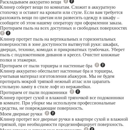
Раскладываем аккуратно вещи
Клинер соберет вещи по комнатам. Сложит в аккуратную
стопочку и оставит на кровати или стуле. Если вам требуется
разложить вещи по цветам или развесить одежду в шкафу –
сообщите об этом нашему оператору при оформлении заказа.
Протираем пыль на всех доступных и свободных поверхностях
Клинер протрет пыль на вертикальных и горизонтальных
поверхностях в зоне доступности вытянутой руки: шкафах,
дверцах, технике, комодах и прикроватных тумбочках. Уберет
пыль с подлокотников диванов и кресел. Очистит книжные
полки и этажерки.
Протираем от пыли торшеры и настенные бра
Клинер аккуратно обеспылит настенные бра и торшеры,
учитывая материал изготовления абажуров. Мы не будем
протирать мокрой тряпкой нежный атлас или царапать
стильную лампу в стиле лофт из нержавейки.
Протираем от пыли подоконники
Клинер протрет сухой и влажной тряпочкой все подоконники
в комнате. При уборке мы используем профессиональные
средства, не повреждающие поверхность.
Моем дверные ручки
Клинер протрет все дверные ручки в квартире сухой и влажной
тряпкой, при необходимости продезинфицирует поверхность.