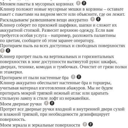
Меняем пакеты в мусорных корзинах
Клинер положит новые мусорные мешки в корзины – оставьте
пакет с пакетами на видном месте или объясните, где он лежит.
Раскладываем/ развешиваем вещи аккуратно
Клинер соберет по прихожей шарфики, шапки и сложит их
аккуратной стопкой. Развесит верхнюю одежду. Если вам
требуется особая услуга – например, разложить палантины
по цветам, сообщите об этом заранее оператору.
Протираем пыль на всех доступных и свободных поверхностях
Клинер протрет пыль на вертикальных и горизонтальных
поверхностях в зоне доступности вытянутой руки: шкафах,
дверцах, технике, комодах и тумбочках. Очистит от грязи полки
и этажерки.
Протираем от пыли настенные бра
Клинер аккуратно обеспылит настенные бра и торшеры,
учитывая материал изготовления абажуров. Мы не будем
протирать мокрой тряпкой нежный атлас или царапать
стильную лампу в стиле лофт из нержавейки.
Моем дверные ручки
Протрет все дверные ручки входной и внутренней двери сухой
и влажной тряпкой, при необходимости дезинфицирует
поверхность.
Моем зеркала и зеркальные поверхности