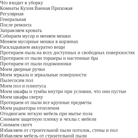
Что входит в уборку
Регу­лярная
Гене­ральная
После ремонта
Заправляем кровать
Собираем мусор и меняем мешки
Меняем мусорные мешки в корзинах
Раскладываем аккуратно вещи
Протираем пыль на всех доступных и свободных поверхностях
Протираем от пыли торшеры и настенные бра
Протираем от пыли подоконники
Моем дверные ручки
Моем зеркала и зеркальные поверхности
Пылесосим пол
Моем пол и плинтуса
Моем шкафы и тумбы внутри при условии, что они пустые
Моем шкафы сверху
Протираем от пыли все крупные предметы
Моем радиаторы отопления
Отодвигаем легкую мебель при мытье пола
Снимаем защитную пленку и чехлы с мебели
Снимаем скотч
Избавляем от строительной пыли потолок, стены и пол
Избавляем мебель от строительной пыли