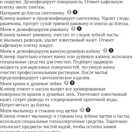
и снаружи. Дезинфицирует поверхность. Отмоет кафельную
плитку около унитаза.
Натираем до блеска сантехнику
Клинер вымоет и продезинфицирует сантехнику. Удалит следы
ржавчины, протрет сухой тряпкой раковину и унитаз до блеска.
Моем и дезинфицируем раковину
Клинер вымоет раковину, очистит от следов зубной пасты
и мыльных разводов, удалит известковый налет. Отмоет
кафельную плитку вокруг.
Моем и дезинфицируем ванную/душевую кабину
Клинер тщательно отмоет ванну или душевую кабину, используя
специальные средства для очистки. Подберет щадящую
жидкость для акриловых поверхностей, чугунную ванну
очистит профессиональным раствором. После мытья
продезинфицирует сантехнические изделия.
Моем краны и душевые лейки
Клинер отмоет и насухо вытрет все хромированные
поверхности кранов и душевых леек. Уничтожит известковый
налет, сотрет разводы от хлорированной проточной воды.
Натрет металл до блеска.
Моем мыльницу и стаканы под щетки
Клинер отмоет мыльницу и стаканы под зубные щетки и пасты,
используя специальные гипоаллергенные средства. Тщательно
ополоснет предметы чистой водой, чтобы остатки химии
не попали на кожу рук и лица.