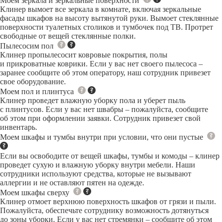
Моем зеркала и зеркальные поверхности
Клинер вымоет все зеркала в комнате, включая зеркальные
фасады шкафов на высоту вытянутой руки. Вымоет стеклянные
поверхности туалетных столиков и тумбочек под ТВ. Протрет
свободные от вещей стеклянные полки.
Пылесосим пол
Клинер пропылесосит ковровые покрытия, полы
и прикроватные коврики. Если у вас нет своего пылесоса –
заранее сообщите об этом оператору, наш сотрудник привезет
свое оборудование.
Моем пол и плинтуса
Клинер проведет влажную уборку пола и уберет пыль
с плинтусов. Если у вас нет швабры – пожалуйста, сообщите
об этом при оформлении заявки. Сотрудник привезет свой
инвентарь.
Моем шкафы и тумбы внутри при условии, что они пустые
Если вы освободите от вещей шкафы, тумбы и комоды – клинер
проведет сухую и влажную уборку внутри мебели. Наши
сотрудники используют средства, которые не вызывают
аллергии и не оставляют пятен на одежде.
Моем шкафы сверху
Клинер отмоет верхнюю поверхность шкафов от грязи и пыли.
Пожалуйста, обеспечьте сотруднику возможность дотянуться
до зоны уборки. Если у вас нет стремянки – сообщите об этом