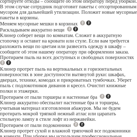
сортируете отходы – сообщите об этом оператору перед уборкой.
В этом случае сотрудник подготовит пакеты с отсортированным
мусором для дальнейшей утилизации. Положит новые мусорные
пакеты в корзины.
Меняем мусорные мешки в корзинах
Раскладываем аккуратно вещи
Клинер соберет вещи по комнатам. Сложит в аккуратную
стопочку и оставит на кровати или стуле. Если вам требуется
разложить вещи по цветам или развесить одежду в шкафу –
сообщите об этом нашему оператору при оформлении заказа.
Протираем пыль на всех доступных и свободных поверхностях
Клинер протрет пыль на вертикальных и горизонтальных
поверхностях в зоне доступности вытянутой руки: шкафах,
дверцах, технике, комодах и прикроватных тумбочках. Уберет
пыль с подлокотников диванов и кресел. Очистит книжные
полки и этажерки.
Протираем от пыли торшеры и настенные бра
Клинер аккуратно обеспылит настенные бра и торшеры,
учитывая материал изготовления абажуров. Мы не будем
протирать мокрой тряпкой нежный атлас или царапать
стильную лампу в стиле лофт из нержавейки.
Протираем от пыли подоконники
Клинер протрет сухой и влажной тряпочкой все подоконники
в комнате. При уборке мы используем профессиональные