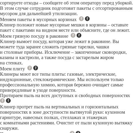
сортируете отходы – сообщите об этом оператору перед уборкой.
В этом случае сотрудник подготовит пакеты с отсортированным
мусором для дальнейшей утилизации.
Меняем пакеты в мусорных корзинах
Клинер положит новые мусорные мешки в корзины – оставьте
пакет с пакетами на видном месте или объясните, где он лежит.
Моем грязную посуду в раковине
Клинер вымоет посуду, которая уже лежит в раковине. Вы
можете туда заранее сложить грязные тарелки, чашки
и столовые приборы. Исключение – закопченные сковородки,
казаны и кастрюли, а также посуда с застарелым жиром
на стенках.
Моем плиту
Клинеры моют все типы плиты: газовые, электрические,
индукционные, стеклокерамические. Мы используем только
профессиональную химию, которая бережно очищает самые
привередливые в уходе поверхности.
Протираем пыль на всех доступных и свободных поверхностях
Клинер протрет пыль на вертикальных и горизонтальных
поверхностях в зоне доступности вытянутой руки: кухонном
гарнитуре, навесных полках, стеллажах и этажерках
с комнатными растениями. Очистит от пыли кухонную вытяжку
снаружи.