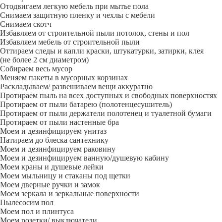
Отодвигаем легкую мебель при мытье пола
Снимаем защитную пленку и чехлы с мебели
Снимаем скотч
Избавляем от строительной пыли потолок, стены и пол
Избавляем мебель от строительной пыли
Оттираем следы и капли краски, штукатурки, затирки, клея
(не более 2 см диаметром)
Собираем весь мусор
Меняем пакеты в мусорных корзинах
Раскладываем/ развешиваем вещи аккуратно
Протираем пыль на всех доступных и свободных поверхностях
Протираем от пыли батарею (полотенцесушитель)
Протираем от пыли держатели полотенец и туалетной бумаги
Протираем от пыли настенные бра
Моем и дезинфицируем унитаз
Натираем до блеска сантехнику
Моем и дезинфицируем раковину
Моем и дезинфицируем ванную/душевую кабину
Моем краны и душевые лейки
Моем мыльницу и стаканы под щетки
Моем дверные ручки и замок
Моем зеркала и зеркальные поверхности
Пылесосим пол
Моем пол и плинтуса
Моем розетки/ выключатели