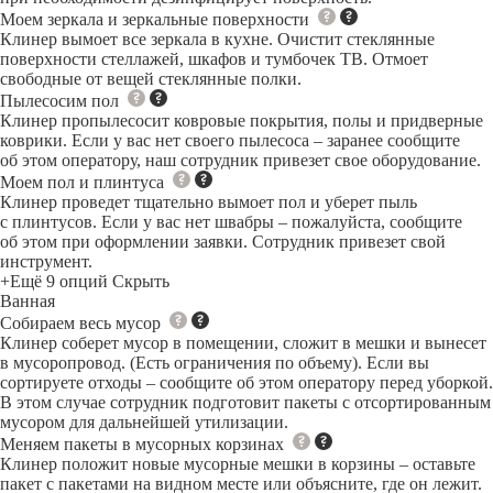
Моем зеркала и зеркальные поверхности
Клинер вымоет все зеркала в кухне. Очистит стеклянные
поверхности стеллажей, шкафов и тумбочек ТВ. Отмоет
свободные от вещей стеклянные полки.
Пылесосим пол
Клинер пропылесосит ковровые покрытия, полы и придверные
коврики. Если у вас нет своего пылесоса – заранее сообщите
об этом оператору, наш сотрудник привезет свое оборудование.
Моем пол и плинтуса
Клинер проведет тщательно вымоет пол и уберет пыль
с плинтусов. Если у вас нет швабры – пожалуйста, сообщите
об этом при оформлении заявки. Сотрудник привезет свой
инструмент.
+Ещё 9 опций
Скрыть
Ванная
Собираем весь мусор
Клинер соберет мусор в помещении, сложит в мешки и вынесет
в мусоропровод. (Есть ограничения по объему). Если вы
сортируете отходы – сообщите об этом оператору перед уборкой.
В этом случае сотрудник подготовит пакеты с отсортированным
мусором для дальнейшей утилизации.
Меняем пакеты в мусорных корзинах
Клинер положит новые мусорные мешки в корзины – оставьте
пакет с пакетами на видном месте или объясните, где он лежит.