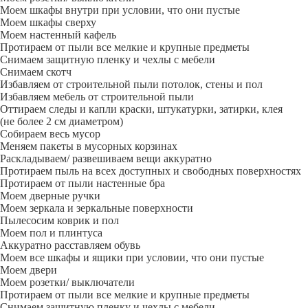
Моем шкафы внутри при условии, что они пустые
Моем шкафы сверху
Моем настенный кафель
Протираем от пыли все мелкие и крупные предметы
Снимаем защитную пленку и чехлы с мебели
Снимаем скотч
Избавляем от строительной пыли потолок, стены и пол
Избавляем мебель от строительной пыли
Оттираем следы и капли краски, штукатурки, затирки, клея
(не более 2 см диаметром)
Собираем весь мусор
Меняем пакеты в мусорных корзинах
Раскладываем/ развешиваем вещи аккуратно
Протираем пыль на всех доступных и свободных поверхностях
Протираем от пыли настенные бра
Моем дверные ручки
Моем зеркала и зеркальные поверхности
Пылесосим коврик и пол
Моем пол и плинтуса
Аккуратно расставляем обувь
Моем все шкафы и ящики при условии, что они пустые
Моем двери
Моем розетки/ выключатели
Протираем от пыли все мелкие и крупные предметы
Снимаем защитную пленку и чехлы с мебели