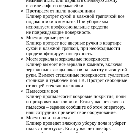
нежный атлас или царапать стильную лампу
в стиле лофт из нержавейки.
Протираем от пыли подоконники
Клинер протрет сухой и влажной тряпочкой все
подоконники в комнате. При уборке мы
используем профессиональные средства,
не повреждающие поверхность.
Моем дверные ручки
Клинер протрет все дверные ручки в квартире
сухой и влажной тряпкой, при необходимости
продезинфицирует поверхность.
Моем зеркала и зеркальные поверхности
Клинер вымоет все зеркала в комнате, включая
зеркальные фасады шкафов на высоту вытянутой
руки. Вымоет стеклянные поверхности туалетных
столиков и тумбочек под ТВ. Протрет свободные
от вещей стеклянные полки.
Пылесосим пол
Клинер пропылесосит ковровые покрытия, полы
и прикроватные коврики. Если у вас нет своего
пылесоса – заранее сообщите об этом оператору,
наш сотрудник привезет свое оборудование.
Моем пол и плинтуса
Клинер проведет влажную уборку пола и уберет
пыль с плинтусов. Если у вас нет швабры –