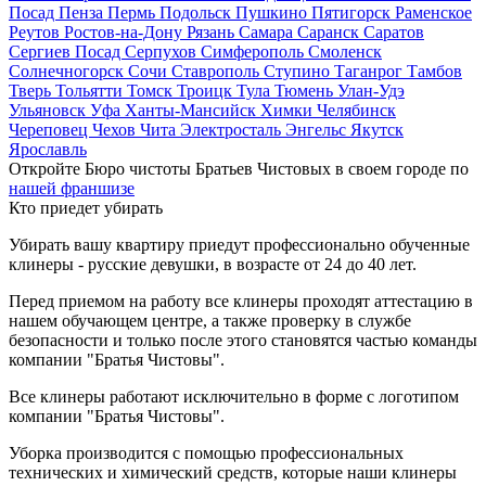
Посад
Пенза
Пермь
Подольск
Пушкино
Пятигорск
Раменское
Реутов
Ростов-на-Дону
Рязань
Самара
Саранск
Саратов
Сергиев Посад
Серпухов
Симферополь
Смоленск
Солнечногорск
Сочи
Ставрополь
Ступино
Таганрог
Тамбов
Тверь
Тольятти
Томск
Троицк
Тула
Тюмень
Улан-Удэ
Ульяновск
Уфа
Ханты-Мансийск
Химки
Челябинск
Череповец
Чехов
Чита
Электросталь
Энгельс
Якутск
Ярославль
Откройте Бюро чистоты Братьев Чистовых в своем городе по
нашей франшизе
Кто приедет убирать
Убирать вашу квартиру приедут профессионально обученные
клинеры - русские девушки, в возрасте от 24 до 40 лет.
Перед приемом на работу все клинеры проходят аттестацию в
нашем обучающем центре, а также проверку в службе
безопасности и только после этого становятся частью команды
компании "Братья Чистовы".
Все клинеры работают исключительно в форме с логотипом
компании "Братья Чистовы".
Уборка производится с помощью профессиональных
технических и химический средств, которые наши клинеры