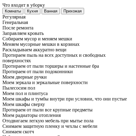
Что входит в уборку
Регу­лярная
Гене­ральная
После ремонта
Заправляем кровать
Собираем мусор и меняем мешки
Меняем мусорные мешки в корзинах
Раскладываем аккуратно вещи
Протираем пыль на всех доступных и свободных
поверхностях
Протираем от пыли торшеры и настенные бра
Протираем от пыли подоконники
Моем дверные ручки
Моем зеркала и зеркальные поверхности
Пылесосим пол
Моем пол и плинтуса
Моем шкафы и тумбы внутри при условии, что они пустые
Моем шкафы сверху
Протираем от пыли все крупные предметы
Моем радиаторы отопления
Отодвигаем легкую мебель при мытье пола
Снимаем защитную пленку и чехлы с мебели
Снимаем скотч