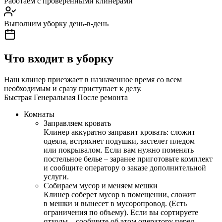
Работаем с проверенными клинерами
Выполним уборку день-в-день
Что входит в уборку
Наш клинер приезжает в назначенное время со всем
необходимым и сразу приступает к делу.
Быстрая
Генеральная
После ремонта
Комнаты
Заправляем кровать
Клинер аккуратно заправит кровать: сложит
одеяла, встряхнет подушки, застелет пледом
или покрывалом. Если вам нужно поменять
постельное белье – заранее приготовьте комплект
и сообщите оператору о заказе дополнительной
услуги.
Собираем мусор и меняем мешки
Клинер соберет мусор в помещении, сложит
в мешки и вынесет в мусоропровод. (Есть
ограничения по объему). Если вы сортируете
отходы – сообщите об этом оператору перед