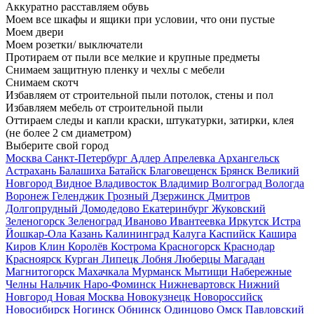
Аккуратно расставляем обувь
Моем все шкафы и ящики при условии, что они пустые
Моем двери
Моем розетки/ выключатели
Протираем от пыли все мелкие и крупные предметы
Снимаем защитную пленку и чехлы с мебели
Снимаем скотч
Избавляем от строительной пыли потолок, стены и пол
Избавляем мебель от строительной пыли
Оттираем следы и капли краски, штукатурки, затирки, клея
(не более 2 см диаметром)
Выберите свой город
Москва
Санкт-Петербург
Адлер
Апрелевка
Архангельск
Астрахань
Балашиха
Батайск
Благовещенск
Брянск
Великий
Новгород
Видное
Владивосток
Владимир
Волгоград
Вологда
Воронеж
Геленджик
Грозный
Дзержинск
Дмитров
Долгопрудный
Домодедово
Екатеринбург
Жуковский
Зеленогорск
Зеленоград
Иваново
Ивантеевка
Иркутск
Истра
Йошкар-Ола
Казань
Калининград
Калуга
Каспийск
Кашира
Киров
Клин
Королёв
Кострома
Красногорск
Краснодар
Красноярск
Курган
Липецк
Лобня
Люберцы
Магадан
Магнитогорск
Махачкала
Мурманск
Мытищи
Набережные
Челны
Нальчик
Наро-Фоминск
Нижневартовск
Нижний
Новгород
Новая Москва
Новокузнецк
Новороссийск
Новосибирск
Ногинск
Обнинск
Одинцово
Омск
Павловский