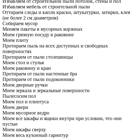
Избавляем от строительной пыли потолок, стены и пол
Избавляем мебель от строительной пыли
Оттираем следы и капли краски, штукатурки, затирки, клея
(не более 2 см диаметром)
Собираем мусор
Меняем пакеты в мусорных корзинах
Моем грязную посуду в раковине
Моем плиту
Протираем пыль на всех доступных и свободных
поверхностях
Протираем от пыли столешницы
Моем стол и стулья
Моем раковину и кран
Протираем от пыли настенные бра
Протираем от пыли подоконники
Моем дверные ручки
Моем зеркала и зеркальные поверхности
Пылесосим пол
Моем пол и плинтуса
Моем двери
Моем мусорное ведро
Моем все шкафы и ящики внутри при условии, что они
пустые
Моем шкафы сверху
Моем весь кухонный гарнитур