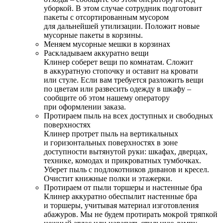
уборкой. В этом случае сотрудник подготовит
пакеты с отсортированным мусором
для дальнейшей утилизации. Положит новые
мусорные пакеты в корзины.
Меняем мусорные мешки в корзинах
Раскладываем аккуратно вещи
Клинер соберет вещи по комнатам. Сложит
в аккуратную стопочку и оставит на кровати
или стуле. Если вам требуется разложить вещи
по цветам или развесить одежду в шкафу –
сообщите об этом нашему оператору
при оформлении заказа.
Протираем пыль на всех доступных и свободных
поверхностях
Клинер протрет пыль на вертикальных
и горизонтальных поверхностях в зоне
доступности вытянутой руки: шкафах, дверцах,
технике, комодах и прикроватных тумбочках.
Уберет пыль с подлокотников диванов и кресел.
Очистит книжные полки и этажерки.
Протираем от пыли торшеры и настенные бра
Клинер аккуратно обеспылит настенные бра
и торшеры, учитывая материал изготовления
абажуров. Мы не будем протирать мокрой тряпкой