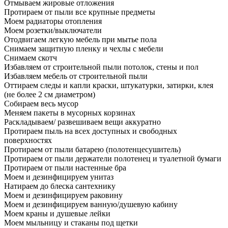
Отмываем жировые отложения
Протираем от пыли все крупные предметы
Моем радиаторы отопления
Моем розетки/выключатели
Отодвигаем легкую мебель при мытье пола
Снимаем защитную пленку и чехлы с мебели
Снимаем скотч
Избавляем от строительной пыли потолок, стены и пол
Избавляем мебель от строительной пыли
Оттираем следы и капли краски, штукатурки, затирки, клея
(не более 2 см диаметром)
Собираем весь мусор
Меняем пакеты в мусорных корзинах
Раскладываем/ развешиваем вещи аккуратно
Протираем пыль на всех доступных и свободных
поверхностях
Протираем от пыли батарею (полотенцесушитель)
Протираем от пыли держатели полотенец и туалетной бумаги
Протираем от пыли настенные бра
Моем и дезинфицируем унитаз
Натираем до блеска сантехнику
Моем и дезинфицируем раковину
Моем и дезинфицируем ванную/душевую кабину
Моем краны и душевые лейки
Моем мыльницу и стаканы под щетки