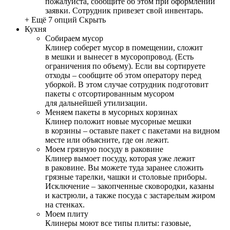
пожалуйста, сообщите об этом при оформлении
заявки. Сотрудник привезет свой инвентарь.
+ Ещё 7 опций
Скрыть
Кухня
Собираем мусор
Клинер соберет мусор в помещении, сложит
в мешки и вынесет в мусоропровод. (Есть
ограничения по объему). Если вы сортируете
отходы – сообщите об этом оператору перед
уборкой. В этом случае сотрудник подготовит
пакеты с отсортированным мусором
для дальнейшей утилизации.
Меняем пакеты в мусорных корзинах
Клинер положит новые мусорные мешки
в корзины – оставьте пакет с пакетами на видном
месте или объясните, где он лежит.
Моем грязную посуду в раковине
Клинер вымоет посуду, которая уже лежит
в раковине. Вы можете туда заранее сложить
грязные тарелки, чашки и столовые приборы.
Исключение – закопченные сковородки, казаны
и кастрюли, а также посуда с застарелым жиром
на стенках.
Моем плиту
Клинеры моют все типы плиты: газовые,