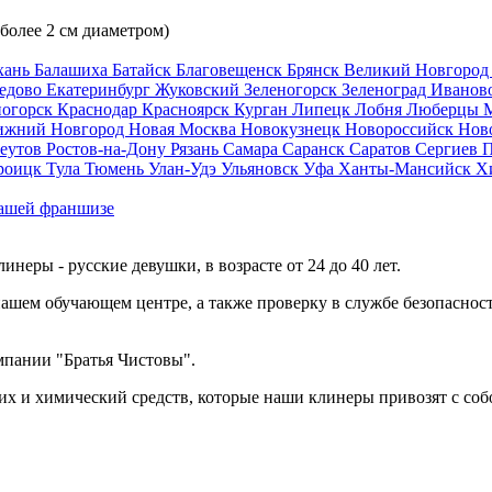
 более 2 см диаметром)
хань
Балашиха
Батайск
Благовещенск
Брянск
Великий Новгоро
едово
Екатеринбург
Жуковский
Зеленогорск
Зеленоград
Иванов
ногорск
Краснодар
Красноярск
Курган
Липецк
Лобня
Люберцы
ижний Новгород
Новая Москва
Новокузнецк
Новороссийск
Нов
еутов
Ростов-на-Дону
Рязань
Самара
Саранск
Саратов
Сергиев 
роицк
Тула
Тюмень
Улан-Удэ
Ульяновск
Уфа
Ханты-Мансийск
Х
ашей франшизе
еры - русские девушки, в возрасте от 24 до 40 лет.
ашем обучающем центре, а также проверку в службе безопасност
мпании "Братья Чистовы".
х и химический средств, которые наши клинеры привозят с соб