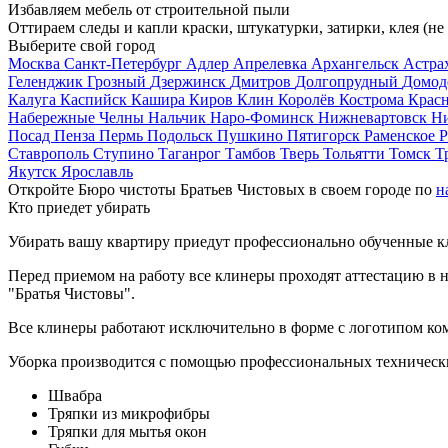
Избавляем мебель от строительной пыли
Оттираем следы и капли краски, штукатурки, затирки, клея (не
Выберите свой город
Москва
Санкт-Петербург
Адлер
Апрелевка
Архангельск
Астра
Геленджик
Грозный
Дзержинск
Дмитров
Долгопрудный
Домод
Калуга
Каспийск
Кашира
Киров
Клин
Королёв
Кострома
Крас
Набережные Челны
Нальчик
Наро-Фоминск
Нижневартовск
Н
Посад
Пенза
Пермь
Подольск
Пушкино
Пятигорск
Раменское
Р
Ставрополь
Ступино
Таганрог
Тамбов
Тверь
Тольятти
Томск
Т
Якутск
Ярославль
Откройте Бюро чистоты Братьев Чистовых в своем городе по
н
Кто приедет убирать
Убирать вашу квартиру приедут профессионально обученные клин
Перед приемом на работу все клинеры проходят аттестацию в н
"Братья Чистовы".
Все клинеры работают исключительно в форме с логотипом ко
Уборка производится с помощью профессиональных технически
Швабра
Тряпки из микрофибры
Тряпки для мытья окон