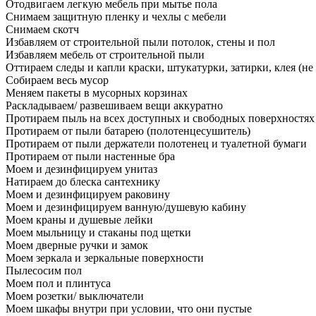
Отодвигаем легкую мебель при мытье пола
Снимаем защитную пленку и чехлы с мебели
Снимаем скотч
Избавляем от строительной пыли потолок, стены и пол
Избавляем мебель от строительной пыли
Оттираем следы и капли краски, штукатурки, затирки, клея (не
Собираем весь мусор
Меняем пакеты в мусорных корзинах
Раскладываем/ развешиваем вещи аккуратно
Протираем пыль на всех доступных и свободных поверхностях
Протираем от пыли батарею (полотенцесушитель)
Протираем от пыли держатели полотенец и туалетной бумаги
Протираем от пыли настенные бра
Моем и дезинфицируем унитаз
Натираем до блеска сантехнику
Моем и дезинфицируем раковину
Моем и дезинфицируем ванную/душевую кабину
Моем краны и душевые лейки
Моем мыльницу и стаканы под щетки
Моем дверные ручки и замок
Моем зеркала и зеркальные поверхности
Пылесосим пол
Моем пол и плинтуса
Моем розетки/ выключатели
Моем шкафы внутри при условии, что они пустые