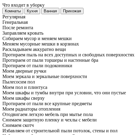
Что входит в уборку
Регу­лярная
Гене­ральная
После ремонта
Заправляем кровать
Собираем мусор и меняем мешки
Меняем мусорные мешки в корзинах
Раскладываем аккуратно вещи
Протираем пыль на всех доступных и свободных поверхностях
Протираем от пыли торшеры и настенные бра
Протираем от пыли подоконники
Моем дверные ручки
Моем зеркала и зеркальные поверхности
Пылесосим пол
Моем пол и плинтуса
Моем шкафы и тумбы внутри при условии, что они пустые
Моем шкафы сверху
Протираем от пыли все крупные предметы
Моем радиаторы отопления
Отодвигаем легкую мебель при мытье пола
Снимаем защитную пленку и чехлы с мебели
Снимаем скотч
Избавляем от строительной пыли потолок, стены и пол