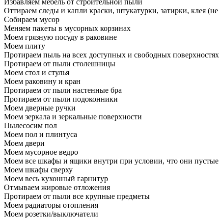
Избавляем мебель от строительной пыли
Оттираем следы и капли краски, штукатурки, затирки, клея (не
Собираем мусор
Меняем пакеты в мусорных корзинах
Моем грязную посуду в раковине
Моем плиту
Протираем пыль на всех доступных и свободных поверхностях
Протираем от пыли столешницы
Моем стол и стулья
Моем раковину и кран
Протираем от пыли настенные бра
Протираем от пыли подоконники
Моем дверные ручки
Моем зеркала и зеркальные поверхности
Пылесосим пол
Моем пол и плинтуса
Моем двери
Моем мусорное ведро
Моем все шкафы и ящики внутри при условии, что они пустые
Моем шкафы сверху
Моем весь кухонный гарнитур
Отмываем жировые отложения
Протираем от пыли все крупные предметы
Моем радиаторы отопления
Моем розетки/выключатели