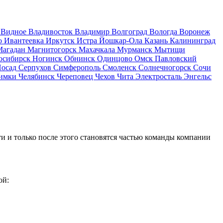
д
Видное
Владивосток
Владимир
Волгоград
Вологда
Воронеж
о
Ивантеевка
Иркутск
Истра
Йошкар-Ола
Казань
Калининград
Магадан
Магнитогорск
Махачкала
Мурманск
Мытищи
осибирск
Ногинск
Обнинск
Одинцово
Омск
Павловский
Посад
Серпухов
Симферополь
Смоленск
Солнечногорск
Сочи
имки
Челябинск
Череповец
Чехов
Чита
Электросталь
Энгельс
и и только после этого становятся частью команды компании
ой: