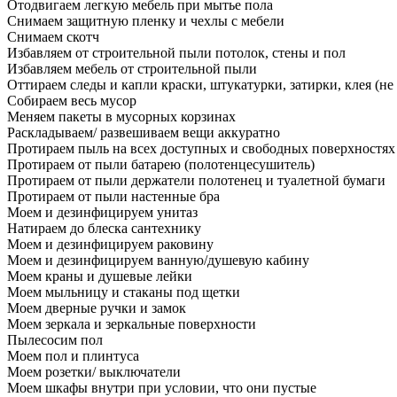
Отодвигаем легкую мебель при мытье пола
Снимаем защитную пленку и чехлы с мебели
Снимаем скотч
Избавляем от строительной пыли потолок, стены и пол
Избавляем мебель от строительной пыли
Оттираем следы и капли краски, штукатурки, затирки, клея (не
Собираем весь мусор
Меняем пакеты в мусорных корзинах
Раскладываем/ развешиваем вещи аккуратно
Протираем пыль на всех доступных и свободных поверхностях
Протираем от пыли батарею (полотенцесушитель)
Протираем от пыли держатели полотенец и туалетной бумаги
Протираем от пыли настенные бра
Моем и дезинфицируем унитаз
Натираем до блеска сантехнику
Моем и дезинфицируем раковину
Моем и дезинфицируем ванную/душевую кабину
Моем краны и душевые лейки
Моем мыльницу и стаканы под щетки
Моем дверные ручки и замок
Моем зеркала и зеркальные поверхности
Пылесосим пол
Моем пол и плинтуса
Моем розетки/ выключатели
Моем шкафы внутри при условии, что они пустые