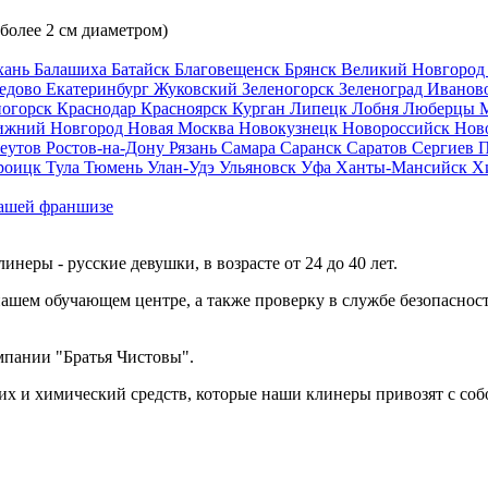
 более 2 см диаметром)
хань
Балашиха
Батайск
Благовещенск
Брянск
Великий Новгоро
едово
Екатеринбург
Жуковский
Зеленогорск
Зеленоград
Иванов
ногорск
Краснодар
Красноярск
Курган
Липецк
Лобня
Люберцы
ижний Новгород
Новая Москва
Новокузнецк
Новороссийск
Нов
еутов
Ростов-на-Дону
Рязань
Самара
Саранск
Саратов
Сергиев 
роицк
Тула
Тюмень
Улан-Удэ
Ульяновск
Уфа
Ханты-Мансийск
Х
ашей франшизе
еры - русские девушки, в возрасте от 24 до 40 лет.
ашем обучающем центре, а также проверку в службе безопасност
мпании "Братья Чистовы".
х и химический средств, которые наши клинеры привозят с соб