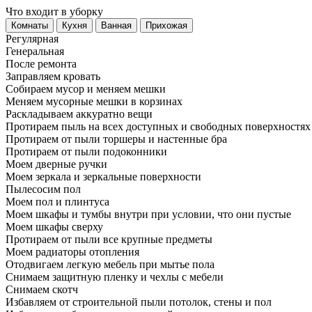
Что входит в уборку
Регу­лярная
Гене­ральная
После ремонта
Заправляем кровать
Собираем мусор и меняем мешки
Меняем мусорные мешки в корзинах
Раскладываем аккуратно вещи
Протираем пыль на всех доступных и свободных поверхностях
Протираем от пыли торшеры и настенные бра
Протираем от пыли подоконники
Моем дверные ручки
Моем зеркала и зеркальные поверхности
Пылесосим пол
Моем пол и плинтуса
Моем шкафы и тумбы внутри при условии, что они пустые
Моем шкафы сверху
Протираем от пыли все крупные предметы
Моем радиаторы отопления
Отодвигаем легкую мебель при мытье пола
Снимаем защитную пленку и чехлы с мебели
Снимаем скотч
Избавляем от строительной пыли потолок, стены и пол