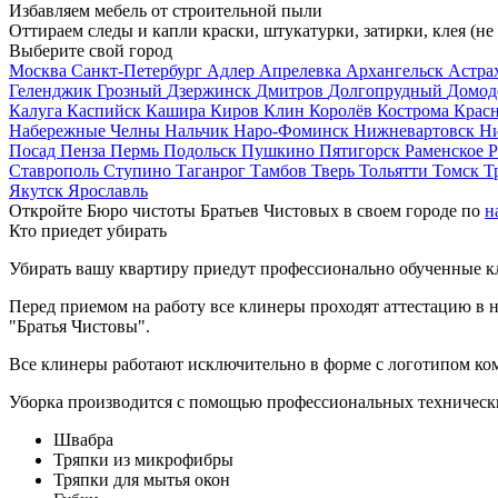
Избавляем мебель от строительной пыли
Оттираем следы и капли краски, штукатурки, затирки, клея (не
Выберите свой город
Москва
Санкт-Петербург
Адлер
Апрелевка
Архангельск
Астра
Геленджик
Грозный
Дзержинск
Дмитров
Долгопрудный
Домод
Калуга
Каспийск
Кашира
Киров
Клин
Королёв
Кострома
Крас
Набережные Челны
Нальчик
Наро-Фоминск
Нижневартовск
Н
Посад
Пенза
Пермь
Подольск
Пушкино
Пятигорск
Раменское
Р
Ставрополь
Ступино
Таганрог
Тамбов
Тверь
Тольятти
Томск
Т
Якутск
Ярославль
Откройте Бюро чистоты Братьев Чистовых в своем городе по
н
Кто приедет убирать
Убирать вашу квартиру приедут профессионально обученные клин
Перед приемом на работу все клинеры проходят аттестацию в н
"Братья Чистовы".
Все клинеры работают исключительно в форме с логотипом ко
Уборка производится с помощью профессиональных технически
Швабра
Тряпки из микрофибры
Тряпки для мытья окон