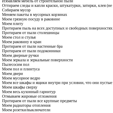
Избавляем мебель от строительной пыли
Оттираем следы и капли краски, штукатурки, затирки, клея (не
Собираем мусор
Меняем пакеты в мусорных корзинах
Моем грязную посуду в раковине
Моем плиту
Протираем пыль на всех доступных и свободных поверхностях
Протираем от пыли столешницы
Моем стол и стулья
Моем раковину и кран
Протираем от пыли настенные бра
Протираем от пыли подоконники
Моем дверные ручки
Моем зеркала и зеркальные поверхности
Пылесосим пол
Моем пол и плинтуса
Моем двери
Моем мусорное ведро
Моем все шкафы и ящики внутри при условии, что они пустые
Моем шкафы сверху
Моем весь кухонный гарнитур
Отмываем жировые отложения
Протираем от пыли все крупные предметы
Моем радиаторы отопления
Моем розетки/выключатели