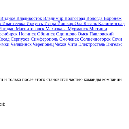
д
Видное
Владивосток
Владимир
Волгоград
Вологда
Воронеж
о
Ивантеевка
Иркутск
Истра
Йошкар-Ола
Казань
Калининград
Магадан
Магнитогорск
Махачкала
Мурманск
Мытищи
осибирск
Ногинск
Обнинск
Одинцово
Омск
Павловский
Посад
Серпухов
Симферополь
Смоленск
Солнечногорск
Сочи
имки
Челябинск
Череповец
Чехов
Чита
Электросталь
Энгельс
и и только после этого становятся частью команды компании
ой: