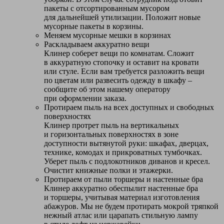
пакеты с отсортированным мусором
для дальнейшей утилизации. Положит новые
мусорные пакеты в корзины.
Меняем мусорные мешки в корзинах
Раскладываем аккуратно вещи
Клинер соберет вещи по комнатам. Сложит
в аккуратную стопочку и оставит на кровати
или стуле. Если вам требуется разложить вещи
по цветам или развесить одежду в шкафу –
сообщите об этом нашему оператору
при оформлении заказа.
Протираем пыль на всех доступных и свободных
поверхностях
Клинер протрет пыль на вертикальных
и горизонтальных поверхностях в зоне
доступности вытянутой руки: шкафах, дверцах,
технике, комодах и прикроватных тумбочках.
Уберет пыль с подлокотников диванов и кресел.
Очистит книжные полки и этажерки.
Протираем от пыли торшеры и настенные бра
Клинер аккуратно обеспылит настенные бра
и торшеры, учитывая материал изготовления
абажуров. Мы не будем протирать мокрой тряпкой
нежный атлас или царапать стильную лампу