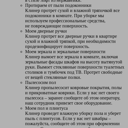
в стиле лофт из нержавейки.
Протираем от пыли подоконники
Клинер протрет сухой и влажной тряпочкой все
подоконники в комнате. При уборке мы
используем профессиональные средства,
не повреждающие поверхность.
Моем дверные ручки
Клинер протрет все дверные ручки в квартире
сухой и влажной тряпкой, при необходимости
продезинфицирует поверхность.
Моем зеркала и зеркальные поверхности
Клинер вымоет все зеркала в комнате, включая
зеркальные фасады шкафов на высоту вытянутой
руки. Вымоет стеклянные поверхности туалетных
столиков и тумбочек под ТВ. Протрет свободные
от вещей стеклянные полки.
Пылесосим пол
Клинер пропылесосит ковровые покрытия, полы
и прикроватные коврики. Если у вас нет своего
пылесоса – заранее сообщите об этом оператору,
наш сотрудник привезет свое оборудование.
Моем пол и плинтуса
Клинер проведет влажную уборку пола и уберет
пыль с плинтусов. Если у вас нет швабры –
пожалуйста, сообщите об этом при оформлении