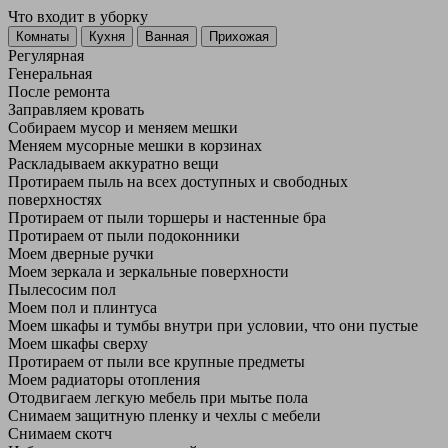
Что входит в уборку
Регу­лярная
Гене­ральная
После ремонта
Заправляем кровать
Собираем мусор и меняем мешки
Меняем мусорные мешки в корзинах
Раскладываем аккуратно вещи
Протираем пыль на всех доступных и свободных
поверхностях
Протираем от пыли торшеры и настенные бра
Протираем от пыли подоконники
Моем дверные ручки
Моем зеркала и зеркальные поверхности
Пылесосим пол
Моем пол и плинтуса
Моем шкафы и тумбы внутри при условии, что они пустые
Моем шкафы сверху
Протираем от пыли все крупные предметы
Моем радиаторы отопления
Отодвигаем легкую мебель при мытье пола
Снимаем защитную пленку и чехлы с мебели
Снимаем скотч