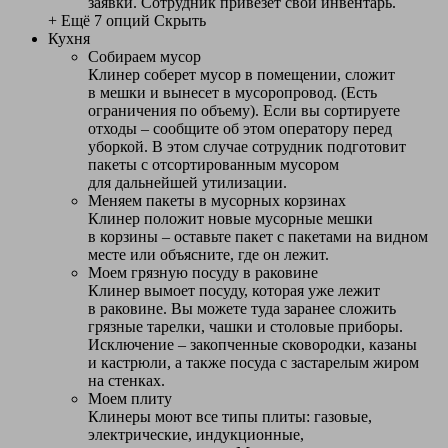
заявки. Сотрудник привезет свой инвентарь.
+ Ещё 7 опций
Скрыть
Кухня
Собираем мусор
Клинер соберет мусор в помещении, сложит
в мешки и вынесет в мусоропровод. (Есть
ограничения по объему). Если вы сортируете
отходы – сообщите об этом оператору перед
уборкой. В этом случае сотрудник подготовит
пакеты с отсортированным мусором
для дальнейшей утилизации.
Меняем пакеты в мусорных корзинах
Клинер положит новые мусорные мешки
в корзины – оставьте пакет с пакетами на видном
месте или объясните, где он лежит.
Моем грязную посуду в раковине
Клинер вымоет посуду, которая уже лежит
в раковине. Вы можете туда заранее сложить
грязные тарелки, чашки и столовые приборы.
Исключение – закопченные сковородки, казаны
и кастрюли, а также посуда с застарелым жиром
на стенках.
Моем плиту
Клинеры моют все типы плиты: газовые,
электрические, индукционные,