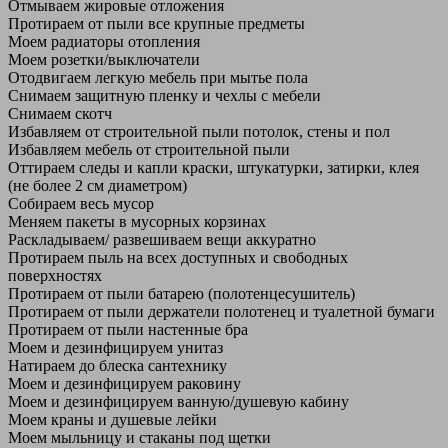
Отмываем жировые отложения
Протираем от пыли все крупные предметы
Моем радиаторы отопления
Моем розетки/выключатели
Отодвигаем легкую мебель при мытье пола
Снимаем защитную пленку и чехлы с мебели
Снимаем скотч
Избавляем от строительной пыли потолок, стены и пол
Избавляем мебель от строительной пыли
Оттираем следы и капли краски, штукатурки, затирки, клея
(не более 2 см диаметром)
Собираем весь мусор
Меняем пакеты в мусорных корзинах
Раскладываем/ развешиваем вещи аккуратно
Протираем пыль на всех доступных и свободных
поверхностях
Протираем от пыли батарею (полотенцесушитель)
Протираем от пыли держатели полотенец и туалетной бумаги
Протираем от пыли настенные бра
Моем и дезинфицируем унитаз
Натираем до блеска сантехнику
Моем и дезинфицируем раковину
Моем и дезинфицируем ванную/душевую кабину
Моем краны и душевые лейки
Моем мыльницу и стаканы под щетки