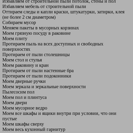
Избавляем от строительной пыли потолок, стены и пол
Избавляем мебель от строительной пыли
Оттираем следы и капли краски, штукатурки, затирки, клея
(не более 2 см диаметром)
Собираем мусор
Меняем пакеты в мусорных корзинах
Моем грязную посуду в раковине
Моем плиту
Протираем пыль на всех доступных и свободных
поверхностях
Протираем от пыли столешницы
Моем стол и стулья
Моем раковину и кран
Протираем от пыли настенные бра
Протираем от пыли подоконники
Моем дверные ручки
Моем зеркала и зеркальные поверхности
Пылесосим пол
Моем пол и плинтуса
Моем двери
Моем мусорное ведро
Моем все шкафы и ящики внутри при условии, что они
пустые
Моем шкафы сверху
Моем весь кухонный гарнитур