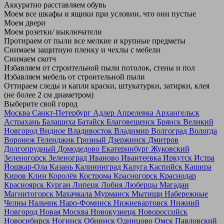
Аккуратно расставляем обувь
Моем все шкафы и ящики при условии, что они пустые
Моем двери
Моем розетки/ выключатели
Протираем от пыли все мелкие и крупные предметы
Снимаем защитную пленку и чехлы с мебели
Снимаем скотч
Избавляем от строительной пыли потолок, стены и пол
Избавляем мебель от строительной пыли
Оттираем следы и капли краски, штукатурки, затирки, клея
(не более 2 см диаметром)
Выберите свой город
Москва
Санкт-Петербург
Адлер
Апрелевка
Архангельск
Астрахань
Балашиха
Батайск
Благовещенск
Брянск
Великий
Новгород
Видное
Владивосток
Владимир
Волгоград
Вологда
Воронеж
Геленджик
Грозный
Дзержинск
Дмитров
Долгопрудный
Домодедово
Екатеринбург
Жуковский
Зеленогорск
Зеленоград
Иваново
Ивантеевка
Иркутск
Истра
Йошкар-Ола
Казань
Калининград
Калуга
Каспийск
Кашира
Киров
Клин
Королёв
Кострома
Красногорск
Краснодар
Красноярск
Курган
Липецк
Лобня
Люберцы
Магадан
Магнитогорск
Махачкала
Мурманск
Мытищи
Набережные
Челны
Нальчик
Наро-Фоминск
Нижневартовск
Нижний
Новгород
Новая Москва
Новокузнецк
Новороссийск
Новосибирск
Ногинск
Обнинск
Одинцово
Омск
Павловский