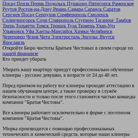
Посад
Пенза
Пермь
Подольск
Пушкино
Пятигорск
Раменское
Реутов
Ростов-на-Дону
Рязань
Самара
Саранск
Саратов
Сергиев Посад
Серпухов
Симферополь
Смоленск
Солнечногорск
Сочи
Ставрополь
Ступино
Таганрог
Тамбов
Тверь
Тольятти
Томск
Троицк
Тула
Тюмень
Улан-Удэ
Ульяновск
Уфа
Ханты-Мансийск
Химки
Челябинск
Череповец
Чехов
Чита
Электросталь
Энгельс
Якутск
Ярославль
Откройте Бюро чистоты Братьев Чистовых в своем городе по
нашей франшизе
Кто приедет убирать
Убирать вашу квартиру приедут профессионально обученные
клинеры - русские девушки, в возрасте от 24 до 40 лет.
Перед приемом на работу все клинеры проходят аттестацию в
нашем обучающем центре, а также проверку в службе
безопасности и только после этого становятся частью команды
компании "Братья Чистовы".
Все клинеры работают исключительно в форме с логотипом
компании "Братья Чистовы".
Уборка производится с помощью профессиональных
технических и химический средств, которые наши клинеры