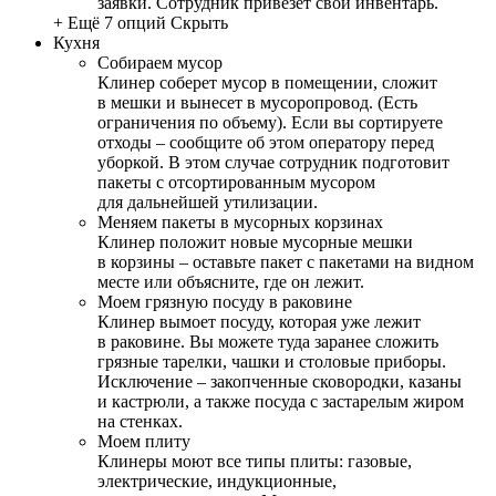
заявки. Сотрудник привезет свой инвентарь.
+ Ещё 7 опций
Скрыть
Кухня
Собираем мусор
Клинер соберет мусор в помещении, сложит
в мешки и вынесет в мусоропровод. (Есть
ограничения по объему). Если вы сортируете
отходы – сообщите об этом оператору перед
уборкой. В этом случае сотрудник подготовит
пакеты с отсортированным мусором
для дальнейшей утилизации.
Меняем пакеты в мусорных корзинах
Клинер положит новые мусорные мешки
в корзины – оставьте пакет с пакетами на видном
месте или объясните, где он лежит.
Моем грязную посуду в раковине
Клинер вымоет посуду, которая уже лежит
в раковине. Вы можете туда заранее сложить
грязные тарелки, чашки и столовые приборы.
Исключение – закопченные сковородки, казаны
и кастрюли, а также посуда с застарелым жиром
на стенках.
Моем плиту
Клинеры моют все типы плиты: газовые,
электрические, индукционные,