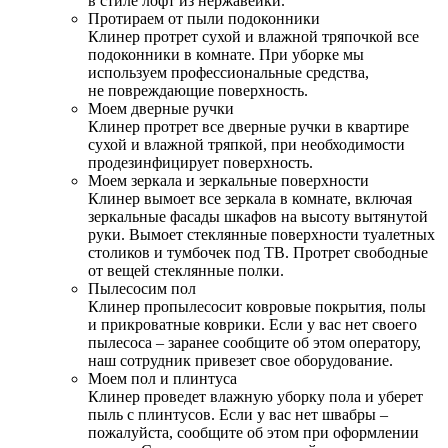
в стиле лофт из нержавейки.
Протираем от пыли подоконники
Клинер протрет сухой и влажной тряпочкой все
подоконники в комнате. При уборке мы
используем профессиональные средства,
не повреждающие поверхность.
Моем дверные ручки
Клинер протрет все дверные ручки в квартире
сухой и влажной тряпкой, при необходимости
продезинфицирует поверхность.
Моем зеркала и зеркальные поверхности
Клинер вымоет все зеркала в комнате, включая
зеркальные фасады шкафов на высоту вытянутой
руки. Вымоет стеклянные поверхности туалетных
столиков и тумбочек под ТВ. Протрет свободные
от вещей стеклянные полки.
Пылесосим пол
Клинер пропылесосит ковровые покрытия, полы
и прикроватные коврики. Если у вас нет своего
пылесоса – заранее сообщите об этом оператору,
наш сотрудник привезет свое оборудование.
Моем пол и плинтуса
Клинер проведет влажную уборку пола и уберет
пыль с плинтусов. Если у вас нет швабры –
пожалуйста, сообщите об этом при оформлении