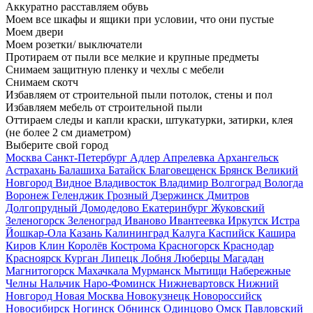
Аккуратно расставляем обувь
Моем все шкафы и ящики при условии, что они пустые
Моем двери
Моем розетки/ выключатели
Протираем от пыли все мелкие и крупные предметы
Снимаем защитную пленку и чехлы с мебели
Снимаем скотч
Избавляем от строительной пыли потолок, стены и пол
Избавляем мебель от строительной пыли
Оттираем следы и капли краски, штукатурки, затирки, клея
(не более 2 см диаметром)
Выберите свой город
Москва
Санкт-Петербург
Адлер
Апрелевка
Архангельск
Астрахань
Балашиха
Батайск
Благовещенск
Брянск
Великий
Новгород
Видное
Владивосток
Владимир
Волгоград
Вологда
Воронеж
Геленджик
Грозный
Дзержинск
Дмитров
Долгопрудный
Домодедово
Екатеринбург
Жуковский
Зеленогорск
Зеленоград
Иваново
Ивантеевка
Иркутск
Истра
Йошкар-Ола
Казань
Калининград
Калуга
Каспийск
Кашира
Киров
Клин
Королёв
Кострома
Красногорск
Краснодар
Красноярск
Курган
Липецк
Лобня
Люберцы
Магадан
Магнитогорск
Махачкала
Мурманск
Мытищи
Набережные
Челны
Нальчик
Наро-Фоминск
Нижневартовск
Нижний
Новгород
Новая Москва
Новокузнецк
Новороссийск
Новосибирск
Ногинск
Обнинск
Одинцово
Омск
Павловский