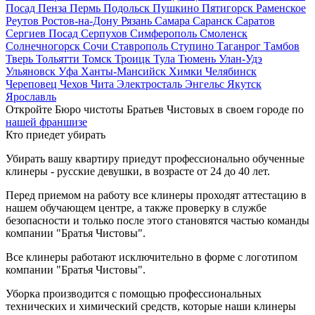
Посад
Пенза
Пермь
Подольск
Пушкино
Пятигорск
Раменское
Реутов
Ростов-на-Дону
Рязань
Самара
Саранск
Саратов
Сергиев Посад
Серпухов
Симферополь
Смоленск
Солнечногорск
Сочи
Ставрополь
Ступино
Таганрог
Тамбов
Тверь
Тольятти
Томск
Троицк
Тула
Тюмень
Улан-Удэ
Ульяновск
Уфа
Ханты-Мансийск
Химки
Челябинск
Череповец
Чехов
Чита
Электросталь
Энгельс
Якутск
Ярославль
Откройте Бюро чистоты Братьев Чистовых в своем городе по
нашей франшизе
Кто приедет убирать
Убирать вашу квартиру приедут профессионально обученные
клинеры - русские девушки, в возрасте от 24 до 40 лет.
Перед приемом на работу все клинеры проходят аттестацию в
нашем обучающем центре, а также проверку в службе
безопасности и только после этого становятся частью команды
компании "Братья Чистовы".
Все клинеры работают исключительно в форме с логотипом
компании "Братья Чистовы".
Уборка производится с помощью профессиональных
технических и химический средств, которые наши клинеры