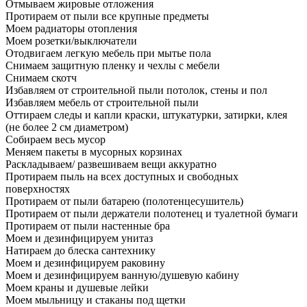
Отмываем жировые отложения
Протираем от пыли все крупные предметы
Моем радиаторы отопления
Моем розетки/выключатели
Отодвигаем легкую мебель при мытье пола
Снимаем защитную пленку и чехлы с мебели
Снимаем скотч
Избавляем от строительной пыли потолок, стены и пол
Избавляем мебель от строительной пыли
Оттираем следы и капли краски, штукатурки, затирки, клея
(не более 2 см диаметром)
Собираем весь мусор
Меняем пакеты в мусорных корзинах
Раскладываем/ развешиваем вещи аккуратно
Протираем пыль на всех доступных и свободных
поверхностях
Протираем от пыли батарею (полотенцесушитель)
Протираем от пыли держатели полотенец и туалетной бумаги
Протираем от пыли настенные бра
Моем и дезинфицируем унитаз
Натираем до блеска сантехнику
Моем и дезинфицируем раковину
Моем и дезинфицируем ванную/душевую кабину
Моем краны и душевые лейки
Моем мыльницу и стаканы под щетки