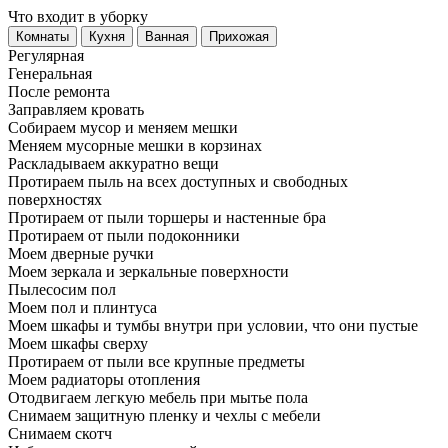
Что входит в уборку
Регу­лярная
Гене­ральная
После ремонта
Заправляем кровать
Собираем мусор и меняем мешки
Меняем мусорные мешки в корзинах
Раскладываем аккуратно вещи
Протираем пыль на всех доступных и свободных
поверхностях
Протираем от пыли торшеры и настенные бра
Протираем от пыли подоконники
Моем дверные ручки
Моем зеркала и зеркальные поверхности
Пылесосим пол
Моем пол и плинтуса
Моем шкафы и тумбы внутри при условии, что они пустые
Моем шкафы сверху
Протираем от пыли все крупные предметы
Моем радиаторы отопления
Отодвигаем легкую мебель при мытье пола
Снимаем защитную пленку и чехлы с мебели
Снимаем скотч