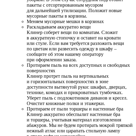
пакеты с отсортированным мусором
для дальнейшей утилизации. Положит новые
мусорные пакеты в корзины.
Меняем мусорные мешки в корзинах
Раскладываем аккуратно вещи
Клинер соберет вещи по комнатам. Сложит
в аккуратную стопочку и оставит на кровати
или стуле. Если вам требуется разложить вещи
по цветам или развесить одежду в шкафу –
сообщите об этом нашему оператору
при оформлении заказа.
Протираем пыль на всех доступных и свободных
поверхностях
Клинер протрет пыль на вертикальных
и горизонтальных поверхностях в зоне
доступности вытянутой руки: шкафах, дверцах,
технике, комодах и прикроватных тумбочках.
Уберет пыль с подлокотников диванов и кресел.
Очистит книжные полки и этажерки.
Протираем от пыли торшеры и настенные бра
Клинер аккуратно обеспылит настенные бра
и торшеры, учитывая материал изготовления
абажуров. Мы не будем протирать мокрой тряпкой
нежный атлас или царапать стильную лампу