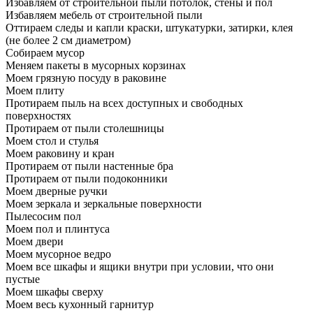
Избавляем от строительной пыли потолок, стены и пол
Избавляем мебель от строительной пыли
Оттираем следы и капли краски, штукатурки, затирки, клея
(не более 2 см диаметром)
Собираем мусор
Меняем пакеты в мусорных корзинах
Моем грязную посуду в раковине
Моем плиту
Протираем пыль на всех доступных и свободных
поверхностях
Протираем от пыли столешницы
Моем стол и стулья
Моем раковину и кран
Протираем от пыли настенные бра
Протираем от пыли подоконники
Моем дверные ручки
Моем зеркала и зеркальные поверхности
Пылесосим пол
Моем пол и плинтуса
Моем двери
Моем мусорное ведро
Моем все шкафы и ящики внутри при условии, что они
пустые
Моем шкафы сверху
Моем весь кухонный гарнитур