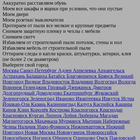
Аккуратно расставляем обувь
Моем все шкафы и ящики при условии, что они пустые
Моем двери
Моем розетки/ выключатели
Протираем от пыли все мелкие и крупные предметы
Снимаем защитную пленку и чехлы с мебели
Снимаем скотч
Избавляем от строительной пыли потолок, стены и пол
Избавляем мебель от строительной пыли
Оттираем следы и капли краски, штукатурки, затирки, клея
(не более 2 см диаметром)
Выберите свой город
Москва
Санкт-Петербург
Адлер
Апрелевка
Архангельск
Астрахань
Балашиха
Батайск
Благовещенск
Брянск
Великий
Новгород
Видное
Владивосток
Владимир
Волгоград
Вологда
Воронеж
Геленджик
Грозный
Дзержинск
Дмитров
Долгопрудный
Домодедово
Екатеринбург
Жуковский
Зеленогорск
Зеленоград
Иваново
Ивантеевка
Иркутск
Истра
Йошкар-Ола
Казань
Калининград
Калуга
Каспийск
Кашира
Киров
Клин
Королёв
Кострома
Красногорск
Краснодар
Красноярск
Курган
Липецк
Лобня
Люберцы
Магадан
Магнитогорск
Махачкала
Мурманск
Мытищи
Набережные
Челны
Нальчик
Наро-Фоминск
Нижневартовск
Нижний
Новгород
Новая Москва
Новокузнецк
Новороссийск
Новосибирск
Ногинск
Обнинск
Одинцово
Омск
Павловский