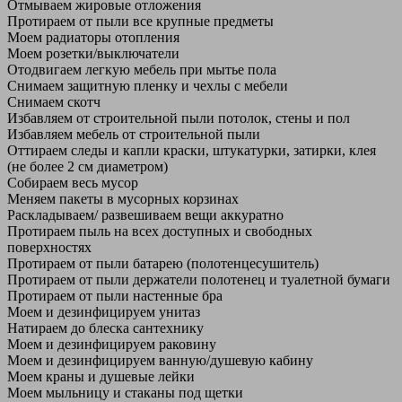
Отмываем жировые отложения
Протираем от пыли все крупные предметы
Моем радиаторы отопления
Моем розетки/выключатели
Отодвигаем легкую мебель при мытье пола
Снимаем защитную пленку и чехлы с мебели
Снимаем скотч
Избавляем от строительной пыли потолок, стены и пол
Избавляем мебель от строительной пыли
Оттираем следы и капли краски, штукатурки, затирки, клея
(не более 2 см диаметром)
Собираем весь мусор
Меняем пакеты в мусорных корзинах
Раскладываем/ развешиваем вещи аккуратно
Протираем пыль на всех доступных и свободных
поверхностях
Протираем от пыли батарею (полотенцесушитель)
Протираем от пыли держатели полотенец и туалетной бумаги
Протираем от пыли настенные бра
Моем и дезинфицируем унитаз
Натираем до блеска сантехнику
Моем и дезинфицируем раковину
Моем и дезинфицируем ванную/душевую кабину
Моем краны и душевые лейки
Моем мыльницу и стаканы под щетки