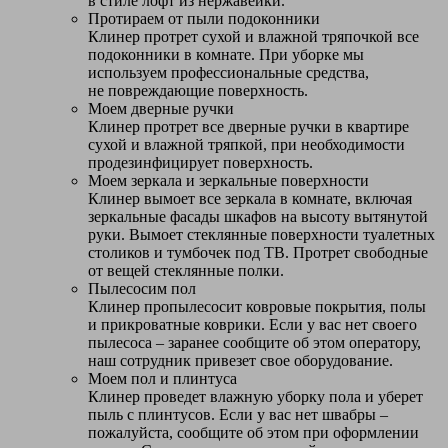
в стиле лофт из нержавейки.
Протираем от пыли подоконники
Клинер протрет сухой и влажной тряпочкой все
подоконники в комнате. При уборке мы
используем профессиональные средства,
не повреждающие поверхность.
Моем дверные ручки
Клинер протрет все дверные ручки в квартире
сухой и влажной тряпкой, при необходимости
продезинфицирует поверхность.
Моем зеркала и зеркальные поверхности
Клинер вымоет все зеркала в комнате, включая
зеркальные фасады шкафов на высоту вытянутой
руки. Вымоет стеклянные поверхности туалетных
столиков и тумбочек под ТВ. Протрет свободные
от вещей стеклянные полки.
Пылесосим пол
Клинер пропылесосит ковровые покрытия, полы
и прикроватные коврики. Если у вас нет своего
пылесоса – заранее сообщите об этом оператору,
наш сотрудник привезет свое оборудование.
Моем пол и плинтуса
Клинер проведет влажную уборку пола и уберет
пыль с плинтусов. Если у вас нет швабры –
пожалуйста, сообщите об этом при оформлении