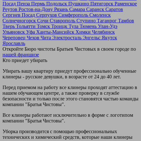
Посад
Пенза
Пермь
Подольск
Пушкино
Пятигорск
Раменское
Реутов
Ростов-на-Дону
Рязань
Самара
Саранск
Саратов
Сергиев Посад
Серпухов
Симферополь
Смоленск
Солнечногорск
Сочи
Ставрополь
Ступино
Таганрог
Тамбов
Тверь
Тольятти
Томск
Троицк
Тула
Тюмень
Улан-Удэ
Ульяновск
Уфа
Ханты-Мансийск
Химки
Челябинск
Череповец
Чехов
Чита
Электросталь
Энгельс
Якутск
Ярославль
Откройте Бюро чистоты Братьев Чистовых в своем городе по
нашей франшизе
Кто приедет убирать
Убирать вашу квартиру приедут профессионально обученные
клинеры - русские девушки, в возрасте от 24 до 40 лет.
Перед приемом на работу все клинеры проходят аттестацию в
нашем обучающем центре, а также проверку в службе
безопасности и только после этого становятся частью команды
компании "Братья Чистовы".
Все клинеры работают исключительно в форме с логотипом
компании "Братья Чистовы".
Уборка производится с помощью профессиональных
технических и химический средств, которые наши клинеры