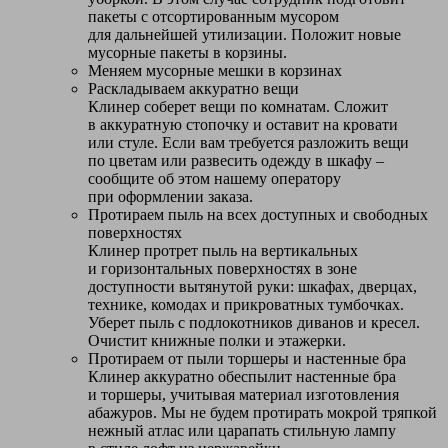
пакеты с отсортированным мусором
для дальнейшей утилизации. Положит новые
мусорные пакеты в корзины.
Меняем мусорные мешки в корзинах
Раскладываем аккуратно вещи
Клинер соберет вещи по комнатам. Сложит
в аккуратную стопочку и оставит на кровати
или стуле. Если вам требуется разложить вещи
по цветам или развесить одежду в шкафу –
сообщите об этом нашему оператору
при оформлении заказа.
Протираем пыль на всех доступных и свободных
поверхностях
Клинер протрет пыль на вертикальных
и горизонтальных поверхностях в зоне
доступности вытянутой руки: шкафах, дверцах,
технике, комодах и прикроватных тумбочках.
Уберет пыль с подлокотников диванов и кресел.
Очистит книжные полки и этажерки.
Протираем от пыли торшеры и настенные бра
Клинер аккуратно обеспылит настенные бра
и торшеры, учитывая материал изготовления
абажуров. Мы не будем протирать мокрой тряпкой
нежный атлас или царапать стильную лампу