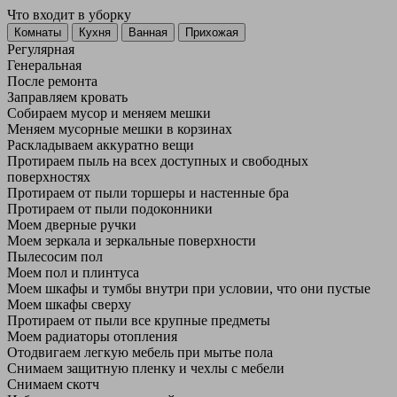
Что входит в уборку
Регу­лярная
Гене­ральная
После ремонта
Заправляем кровать
Собираем мусор и меняем мешки
Меняем мусорные мешки в корзинах
Раскладываем аккуратно вещи
Протираем пыль на всех доступных и свободных
поверхностях
Протираем от пыли торшеры и настенные бра
Протираем от пыли подоконники
Моем дверные ручки
Моем зеркала и зеркальные поверхности
Пылесосим пол
Моем пол и плинтуса
Моем шкафы и тумбы внутри при условии, что они пустые
Моем шкафы сверху
Протираем от пыли все крупные предметы
Моем радиаторы отопления
Отодвигаем легкую мебель при мытье пола
Снимаем защитную пленку и чехлы с мебели
Снимаем скотч