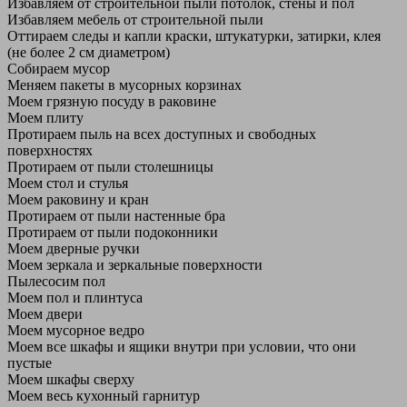
Избавляем от строительной пыли потолок, стены и пол
Избавляем мебель от строительной пыли
Оттираем следы и капли краски, штукатурки, затирки, клея
(не более 2 см диаметром)
Собираем мусор
Меняем пакеты в мусорных корзинах
Моем грязную посуду в раковине
Моем плиту
Протираем пыль на всех доступных и свободных
поверхностях
Протираем от пыли столешницы
Моем стол и стулья
Моем раковину и кран
Протираем от пыли настенные бра
Протираем от пыли подоконники
Моем дверные ручки
Моем зеркала и зеркальные поверхности
Пылесосим пол
Моем пол и плинтуса
Моем двери
Моем мусорное ведро
Моем все шкафы и ящики внутри при условии, что они
пустые
Моем шкафы сверху
Моем весь кухонный гарнитур