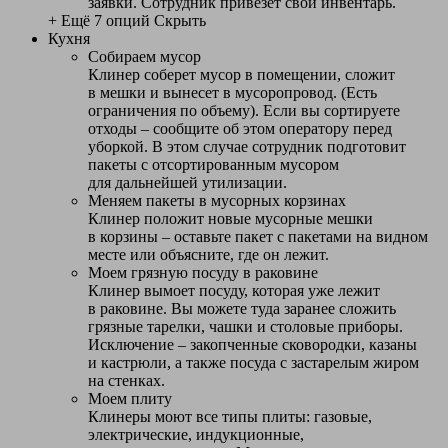
заявки. Сотрудник привезет свой инвентарь.
+ Ещё 7 опций
Скрыть
Кухня
Собираем мусор
Клинер соберет мусор в помещении, сложит
в мешки и вынесет в мусоропровод. (Есть
ограничения по объему). Если вы сортируете
отходы – сообщите об этом оператору перед
уборкой. В этом случае сотрудник подготовит
пакеты с отсортированным мусором
для дальнейшей утилизации.
Меняем пакеты в мусорных корзинах
Клинер положит новые мусорные мешки
в корзины – оставьте пакет с пакетами на видном
месте или объясните, где он лежит.
Моем грязную посуду в раковине
Клинер вымоет посуду, которая уже лежит
в раковине. Вы можете туда заранее сложить
грязные тарелки, чашки и столовые приборы.
Исключение – закопченные сковородки, казаны
и кастрюли, а также посуда с застарелым жиром
на стенках.
Моем плиту
Клинеры моют все типы плиты: газовые,
электрические, индукционные,