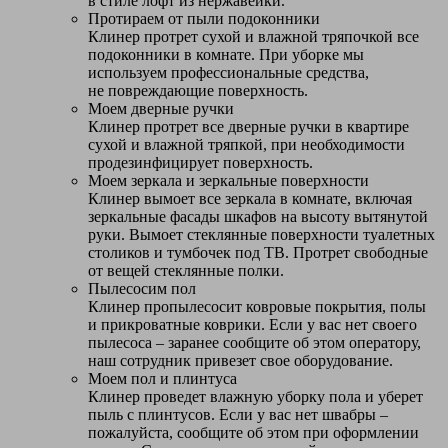
в стиле лофт из нержавейки.
Протираем от пыли подоконники
Клинер протрет сухой и влажной тряпочкой все
подоконники в комнате. При уборке мы
используем профессиональные средства,
не повреждающие поверхность.
Моем дверные ручки
Клинер протрет все дверные ручки в квартире
сухой и влажной тряпкой, при необходимости
продезинфицирует поверхность.
Моем зеркала и зеркальные поверхности
Клинер вымоет все зеркала в комнате, включая
зеркальные фасады шкафов на высоту вытянутой
руки. Вымоет стеклянные поверхности туалетных
столиков и тумбочек под ТВ. Протрет свободные
от вещей стеклянные полки.
Пылесосим пол
Клинер пропылесосит ковровые покрытия, полы
и прикроватные коврики. Если у вас нет своего
пылесоса – заранее сообщите об этом оператору,
наш сотрудник привезет свое оборудование.
Моем пол и плинтуса
Клинер проведет влажную уборку пола и уберет
пыль с плинтусов. Если у вас нет швабры –
пожалуйста, сообщите об этом при оформлении