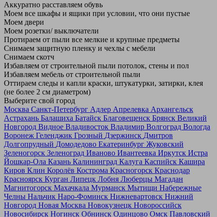
Аккуратно расставляем обувь
Моем все шкафы и ящики при условии, что они пустые
Моем двери
Моем розетки/ выключатели
Протираем от пыли все мелкие и крупные предметы
Снимаем защитную пленку и чехлы с мебели
Снимаем скотч
Избавляем от строительной пыли потолок, стены и пол
Избавляем мебель от строительной пыли
Оттираем следы и капли краски, штукатурки, затирки, клея
(не более 2 см диаметром)
Выберите свой город
Москва
Санкт-Петербург
Адлер
Апрелевка
Архангельск
Астрахань
Балашиха
Батайск
Благовещенск
Брянск
Великий
Новгород
Видное
Владивосток
Владимир
Волгоград
Вологда
Воронеж
Геленджик
Грозный
Дзержинск
Дмитров
Долгопрудный
Домодедово
Екатеринбург
Жуковский
Зеленогорск
Зеленоград
Иваново
Ивантеевка
Иркутск
Истра
Йошкар-Ола
Казань
Калининград
Калуга
Каспийск
Кашира
Киров
Клин
Королёв
Кострома
Красногорск
Краснодар
Красноярск
Курган
Липецк
Лобня
Люберцы
Магадан
Магнитогорск
Махачкала
Мурманск
Мытищи
Набережные
Челны
Нальчик
Наро-Фоминск
Нижневартовск
Нижний
Новгород
Новая Москва
Новокузнецк
Новороссийск
Новосибирск
Ногинск
Обнинск
Одинцово
Омск
Павловский