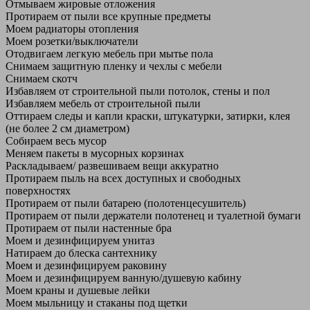
Отмываем жировые отложения
Протираем от пыли все крупные предметы
Моем радиаторы отопления
Моем розетки/выключатели
Отодвигаем легкую мебель при мытье пола
Снимаем защитную пленку и чехлы с мебели
Снимаем скотч
Избавляем от строительной пыли потолок, стены и пол
Избавляем мебель от строительной пыли
Оттираем следы и капли краски, штукатурки, затирки, клея
(не более 2 см диаметром)
Собираем весь мусор
Меняем пакеты в мусорных корзинах
Раскладываем/ развешиваем вещи аккуратно
Протираем пыль на всех доступных и свободных
поверхностях
Протираем от пыли батарею (полотенцесушитель)
Протираем от пыли держатели полотенец и туалетной бумаги
Протираем от пыли настенные бра
Моем и дезинфицируем унитаз
Натираем до блеска сантехнику
Моем и дезинфицируем раковину
Моем и дезинфицируем ванную/душевую кабину
Моем краны и душевые лейки
Моем мыльницу и стаканы под щетки