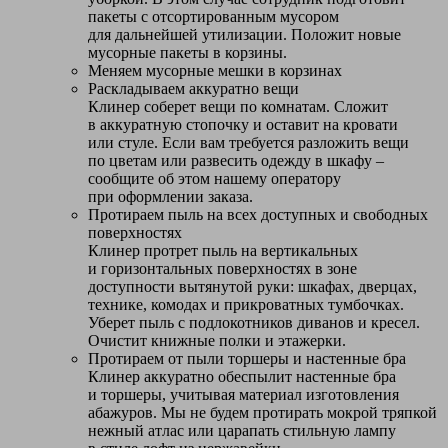
пакеты с отсортированным мусором
для дальнейшей утилизации. Положит новые
мусорные пакеты в корзины.
Меняем мусорные мешки в корзинах
Раскладываем аккуратно вещи
Клинер соберет вещи по комнатам. Сложит
в аккуратную стопочку и оставит на кровати
или стуле. Если вам требуется разложить вещи
по цветам или развесить одежду в шкафу –
сообщите об этом нашему оператору
при оформлении заказа.
Протираем пыль на всех доступных и свободных
поверхностях
Клинер протрет пыль на вертикальных
и горизонтальных поверхностях в зоне
доступности вытянутой руки: шкафах, дверцах,
технике, комодах и прикроватных тумбочках.
Уберет пыль с подлокотников диванов и кресел.
Очистит книжные полки и этажерки.
Протираем от пыли торшеры и настенные бра
Клинер аккуратно обеспылит настенные бра
и торшеры, учитывая материал изготовления
абажуров. Мы не будем протирать мокрой тряпкой
нежный атлас или царапать стильную лампу