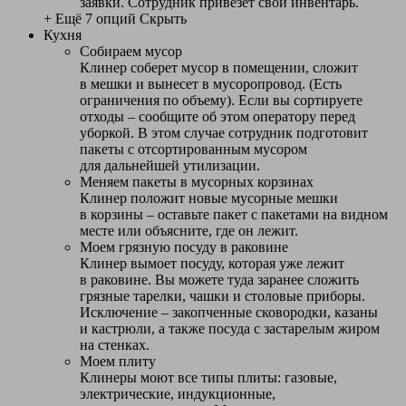
заявки. Сотрудник привезет свой инвентарь.
+ Ещё 7 опций
Скрыть
Кухня
Собираем мусор
Клинер соберет мусор в помещении, сложит
в мешки и вынесет в мусоропровод. (Есть
ограничения по объему). Если вы сортируете
отходы – сообщите об этом оператору перед
уборкой. В этом случае сотрудник подготовит
пакеты с отсортированным мусором
для дальнейшей утилизации.
Меняем пакеты в мусорных корзинах
Клинер положит новые мусорные мешки
в корзины – оставьте пакет с пакетами на видном
месте или объясните, где он лежит.
Моем грязную посуду в раковине
Клинер вымоет посуду, которая уже лежит
в раковине. Вы можете туда заранее сложить
грязные тарелки, чашки и столовые приборы.
Исключение – закопченные сковородки, казаны
и кастрюли, а также посуда с застарелым жиром
на стенках.
Моем плиту
Клинеры моют все типы плиты: газовые,
электрические, индукционные,