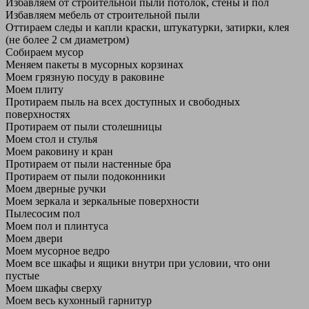
Избавляем от строительной пыли потолок, стены и пол
Избавляем мебель от строительной пыли
Оттираем следы и капли краски, штукатурки, затирки, клея
(не более 2 см диаметром)
Собираем мусор
Меняем пакеты в мусорных корзинах
Моем грязную посуду в раковине
Моем плиту
Протираем пыль на всех доступных и свободных
поверхностях
Протираем от пыли столешницы
Моем стол и стулья
Моем раковину и кран
Протираем от пыли настенные бра
Протираем от пыли подоконники
Моем дверные ручки
Моем зеркала и зеркальные поверхности
Пылесосим пол
Моем пол и плинтуса
Моем двери
Моем мусорное ведро
Моем все шкафы и ящики внутри при условии, что они
пустые
Моем шкафы сверху
Моем весь кухонный гарнитур