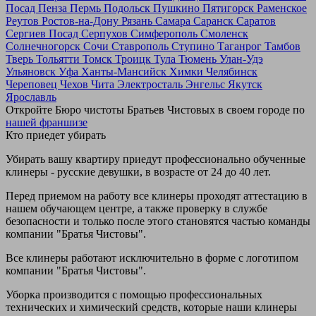
Посад
Пенза
Пермь
Подольск
Пушкино
Пятигорск
Раменское
Реутов
Ростов-на-Дону
Рязань
Самара
Саранск
Саратов
Сергиев Посад
Серпухов
Симферополь
Смоленск
Солнечногорск
Сочи
Ставрополь
Ступино
Таганрог
Тамбов
Тверь
Тольятти
Томск
Троицк
Тула
Тюмень
Улан-Удэ
Ульяновск
Уфа
Ханты-Мансийск
Химки
Челябинск
Череповец
Чехов
Чита
Электросталь
Энгельс
Якутск
Ярославль
Откройте Бюро чистоты Братьев Чистовых в своем городе по
нашей франшизе
Кто приедет убирать
Убирать вашу квартиру приедут профессионально обученные
клинеры - русские девушки, в возрасте от 24 до 40 лет.
Перед приемом на работу все клинеры проходят аттестацию в
нашем обучающем центре, а также проверку в службе
безопасности и только после этого становятся частью команды
компании "Братья Чистовы".
Все клинеры работают исключительно в форме с логотипом
компании "Братья Чистовы".
Уборка производится с помощью профессиональных
технических и химический средств, которые наши клинеры