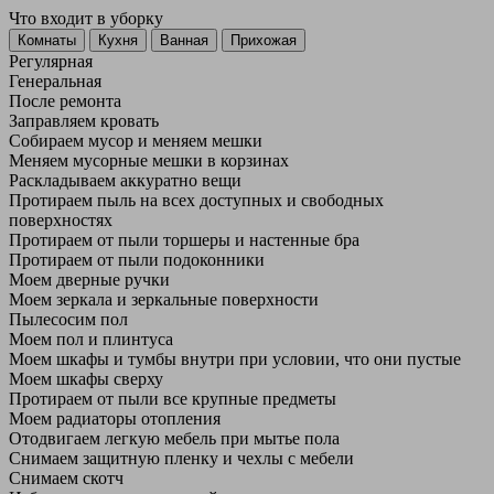
Что входит в уборку
Регу­лярная
Гене­ральная
После ремонта
Заправляем кровать
Собираем мусор и меняем мешки
Меняем мусорные мешки в корзинах
Раскладываем аккуратно вещи
Протираем пыль на всех доступных и свободных
поверхностях
Протираем от пыли торшеры и настенные бра
Протираем от пыли подоконники
Моем дверные ручки
Моем зеркала и зеркальные поверхности
Пылесосим пол
Моем пол и плинтуса
Моем шкафы и тумбы внутри при условии, что они пустые
Моем шкафы сверху
Протираем от пыли все крупные предметы
Моем радиаторы отопления
Отодвигаем легкую мебель при мытье пола
Снимаем защитную пленку и чехлы с мебели
Снимаем скотч