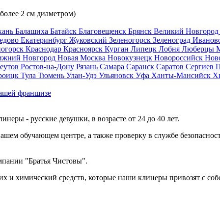
 более 2 см диаметром)
хань
Балашиха
Батайск
Благовещенск
Брянск
Великий Новгоро
едово
Екатеринбург
Жуковский
Зеленогорск
Зеленоград
Иванов
ногорск
Краснодар
Красноярск
Курган
Липецк
Лобня
Люберцы
ижний Новгород
Новая Москва
Новокузнецк
Новороссийск
Нов
еутов
Ростов-на-Дону
Рязань
Самара
Саранск
Саратов
Сергиев 
роицк
Тула
Тюмень
Улан-Удэ
Ульяновск
Уфа
Ханты-Мансийск
Х
ашей франшизе
еры - русские девушки, в возрасте от 24 до 40 лет.
ашем обучающем центре, а также проверку в службе безопасност
мпании "Братья Чистовы".
х и химический средств, которые наши клинеры привозят с соб