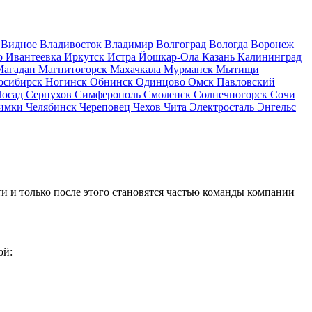
д
Видное
Владивосток
Владимир
Волгоград
Вологда
Воронеж
о
Ивантеевка
Иркутск
Истра
Йошкар-Ола
Казань
Калининград
Магадан
Магнитогорск
Махачкала
Мурманск
Мытищи
осибирск
Ногинск
Обнинск
Одинцово
Омск
Павловский
Посад
Серпухов
Симферополь
Смоленск
Солнечногорск
Сочи
имки
Челябинск
Череповец
Чехов
Чита
Электросталь
Энгельс
и и только после этого становятся частью команды компании
ой: