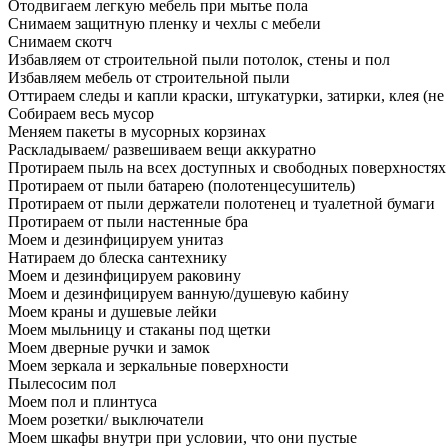
Отодвигаем легкую мебель при мытье пола
Снимаем защитную пленку и чехлы с мебели
Снимаем скотч
Избавляем от строительной пыли потолок, стены и пол
Избавляем мебель от строительной пыли
Оттираем следы и капли краски, штукатурки, затирки, клея (не
Собираем весь мусор
Меняем пакеты в мусорных корзинах
Раскладываем/ развешиваем вещи аккуратно
Протираем пыль на всех доступных и свободных поверхностях
Протираем от пыли батарею (полотенцесушитель)
Протираем от пыли держатели полотенец и туалетной бумаги
Протираем от пыли настенные бра
Моем и дезинфицируем унитаз
Натираем до блеска сантехнику
Моем и дезинфицируем раковину
Моем и дезинфицируем ванную/душевую кабину
Моем краны и душевые лейки
Моем мыльницу и стаканы под щетки
Моем дверные ручки и замок
Моем зеркала и зеркальные поверхности
Пылесосим пол
Моем пол и плинтуса
Моем розетки/ выключатели
Моем шкафы внутри при условии, что они пустые