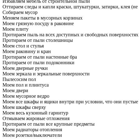
Избавляем мебель от строительной пыли
Оттираем следы и капли краски, штукатурки, затирки, клея (не
Собираем мусор
Меняем пакеты в мусорных корзинах
Моем грязную посуду в раковине
Моем плиту
Протираем пыль на всех доступных и свободных поверхностях
Протираем от пыли столешницы
Моем стол и стулья
Моем раковину и кран
Протираем от пыли настенные бра
Протираем от пыли подоконники
Моем дверные ручки
Моем зеркала и зеркальные поверхности
Пылесосим пол
Моем пол и плинтуса
Моем двери
Моем мусорное ведро
Моем все шкафы и ящики внутри при условии, что они пустые
Моем шкафы сверху
Моем весь кухонный гарнитур
Отмываем жировые отложения
Протираем от пыли все крупные предметы
Моем радиаторы отопления
Моем розетки/выключатели