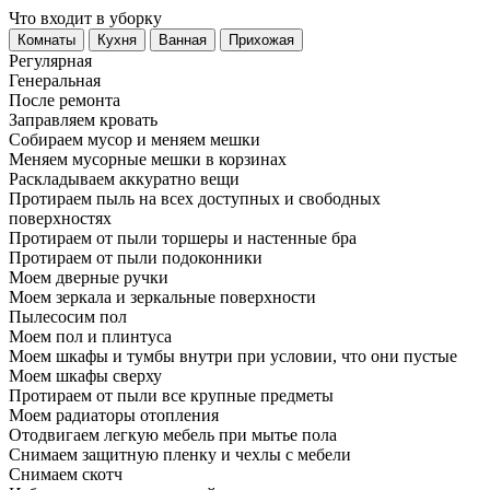
Что входит в уборку
Регу­лярная
Гене­ральная
После ремонта
Заправляем кровать
Собираем мусор и меняем мешки
Меняем мусорные мешки в корзинах
Раскладываем аккуратно вещи
Протираем пыль на всех доступных и свободных
поверхностях
Протираем от пыли торшеры и настенные бра
Протираем от пыли подоконники
Моем дверные ручки
Моем зеркала и зеркальные поверхности
Пылесосим пол
Моем пол и плинтуса
Моем шкафы и тумбы внутри при условии, что они пустые
Моем шкафы сверху
Протираем от пыли все крупные предметы
Моем радиаторы отопления
Отодвигаем легкую мебель при мытье пола
Снимаем защитную пленку и чехлы с мебели
Снимаем скотч