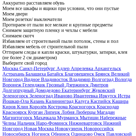
Аккуратно расставляем обувь
Моем все шкафы и ящики при условии, что они пустые
Моем двери
Моем розетки/ выключатели
Протираем от пыли все мелкие и крупные предметы
Снимаем защитную пленку и чехлы с мебели
Снимаем скотч
Избавляем от строительной пыли потолок, стены и пол
Избавляем мебель от строительной пыли
Оттираем следы и капли краски, штукатурки, затирки, клея
(не более 2 см диаметром)
Выберите свой город
Москва
Санкт-Петербург
Адлер
Апрелевка
Архангельск
Астрахань
Балашиха
Батайск
Благовещенск
Брянск
Великий
Новгород
Видное
Владивосток
Владимир
Волгоград
Вологда
Воронеж
Геленджик
Грозный
Дзержинск
Дмитров
Долгопрудный
Домодедово
Екатеринбург
Жуковский
Зеленогорск
Зеленоград
Иваново
Ивантеевка
Иркутск
Истра
Йошкар-Ола
Казань
Калининград
Калуга
Каспийск
Кашира
Киров
Клин
Королёв
Кострома
Красногорск
Краснодар
Красноярск
Курган
Липецк
Лобня
Люберцы
Магадан
Магнитогорск
Махачкала
Мурманск
Мытищи
Набережные
Челны
Нальчик
Наро-Фоминск
Нижневартовск
Нижний
Новгород
Новая Москва
Новокузнецк
Новороссийск
Новосибирск
Ногинск
Обнинск
Одинцово
Омск
Павловский