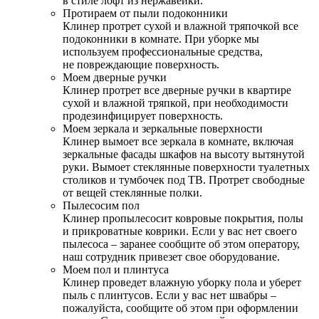
в стиле лофт из нержавейки.
Протираем от пыли подоконники
Клинер протрет сухой и влажной тряпочкой все
подоконники в комнате. При уборке мы
используем профессиональные средства,
не повреждающие поверхность.
Моем дверные ручки
Клинер протрет все дверные ручки в квартире
сухой и влажной тряпкой, при необходимости
продезинфицирует поверхность.
Моем зеркала и зеркальные поверхности
Клинер вымоет все зеркала в комнате, включая
зеркальные фасады шкафов на высоту вытянутой
руки. Вымоет стеклянные поверхности туалетных
столиков и тумбочек под ТВ. Протрет свободные
от вещей стеклянные полки.
Пылесосим пол
Клинер пропылесосит ковровые покрытия, полы
и прикроватные коврики. Если у вас нет своего
пылесоса – заранее сообщите об этом оператору,
наш сотрудник привезет свое оборудование.
Моем пол и плинтуса
Клинер проведет влажную уборку пола и уберет
пыль с плинтусов. Если у вас нет швабры –
пожалуйста, сообщите об этом при оформлении