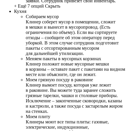
заявки. Сотрудник привезет свой инвентарь.
+ Ещё 7 опций
Скрыть
Кухня
Собираем мусор
Клинер соберет мусор в помещении, сложит
в мешки и вынесет в мусоропровод. (Есть
ограничения по объему). Если вы сортируете
отходы – сообщите об этом оператору перед
уборкой. В этом случае сотрудник подготовит
пакеты с отсортированным мусором
для дальнейшей утилизации.
Меняем пакеты в мусорных корзинах
Клинер положит новые мусорные мешки
в корзины – оставьте пакет с пакетами на видном
месте или объясните, где он лежит.
Моем грязную посуду в раковине
Клинер вымоет посуду, которая уже лежит
в раковине. Вы можете туда заранее сложить
грязные тарелки, чашки и столовые приборы.
Исключение – закопченные сковородки, казаны
и кастрюли, а также посуда с застарелым жиром
на стенках.
Моем плиту
Клинеры моют все типы плиты: газовые,
электрические, индукционные,