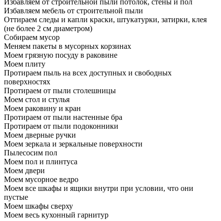
Избавляем от строительной пыли потолок, стены и пол
Избавляем мебель от строительной пыли
Оттираем следы и капли краски, штукатурки, затирки, клея
(не более 2 см диаметром)
Собираем мусор
Меняем пакеты в мусорных корзинах
Моем грязную посуду в раковине
Моем плиту
Протираем пыль на всех доступных и свободных
поверхностях
Протираем от пыли столешницы
Моем стол и стулья
Моем раковину и кран
Протираем от пыли настенные бра
Протираем от пыли подоконники
Моем дверные ручки
Моем зеркала и зеркальные поверхности
Пылесосим пол
Моем пол и плинтуса
Моем двери
Моем мусорное ведро
Моем все шкафы и ящики внутри при условии, что они
пустые
Моем шкафы сверху
Моем весь кухонный гарнитур