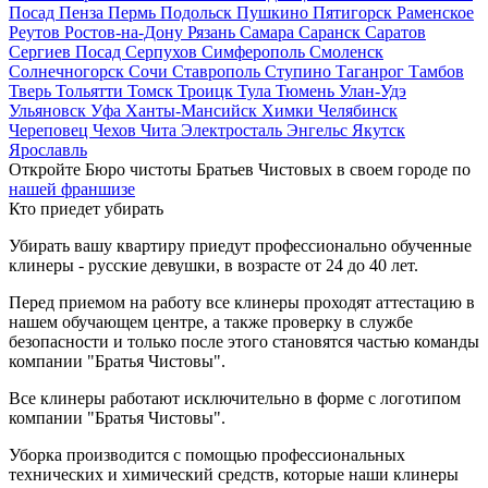
Посад
Пенза
Пермь
Подольск
Пушкино
Пятигорск
Раменское
Реутов
Ростов-на-Дону
Рязань
Самара
Саранск
Саратов
Сергиев Посад
Серпухов
Симферополь
Смоленск
Солнечногорск
Сочи
Ставрополь
Ступино
Таганрог
Тамбов
Тверь
Тольятти
Томск
Троицк
Тула
Тюмень
Улан-Удэ
Ульяновск
Уфа
Ханты-Мансийск
Химки
Челябинск
Череповец
Чехов
Чита
Электросталь
Энгельс
Якутск
Ярославль
Откройте Бюро чистоты Братьев Чистовых в своем городе по
нашей франшизе
Кто приедет убирать
Убирать вашу квартиру приедут профессионально обученные
клинеры - русские девушки, в возрасте от 24 до 40 лет.
Перед приемом на работу все клинеры проходят аттестацию в
нашем обучающем центре, а также проверку в службе
безопасности и только после этого становятся частью команды
компании "Братья Чистовы".
Все клинеры работают исключительно в форме с логотипом
компании "Братья Чистовы".
Уборка производится с помощью профессиональных
технических и химический средств, которые наши клинеры