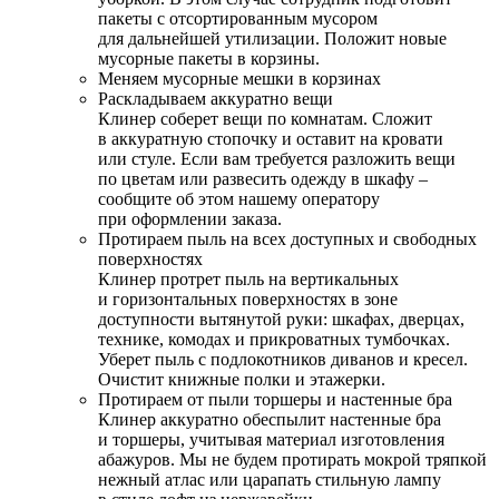
пакеты с отсортированным мусором
для дальнейшей утилизации. Положит новые
мусорные пакеты в корзины.
Меняем мусорные мешки в корзинах
Раскладываем аккуратно вещи
Клинер соберет вещи по комнатам. Сложит
в аккуратную стопочку и оставит на кровати
или стуле. Если вам требуется разложить вещи
по цветам или развесить одежду в шкафу –
сообщите об этом нашему оператору
при оформлении заказа.
Протираем пыль на всех доступных и свободных
поверхностях
Клинер протрет пыль на вертикальных
и горизонтальных поверхностях в зоне
доступности вытянутой руки: шкафах, дверцах,
технике, комодах и прикроватных тумбочках.
Уберет пыль с подлокотников диванов и кресел.
Очистит книжные полки и этажерки.
Протираем от пыли торшеры и настенные бра
Клинер аккуратно обеспылит настенные бра
и торшеры, учитывая материал изготовления
абажуров. Мы не будем протирать мокрой тряпкой
нежный атлас или царапать стильную лампу