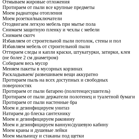
Отмываем жировые отложения
Протираем от пыли все крупные предметы
Моем радиаторы отопления
Моем розетки/выключатели
Отодвигаем легкую мебель при мытье пола
Снимаем защитную пленку и чехлы с мебели
Снимаем скотч
Избавляем от строительной пыли потолок, стены и пол
Избавляем мебель от строительной пыли
Оттираем следы и капли краски, штукатурки, затирки, клея
(не более 2 см диаметром)
Собираем весь мусор
Меняем пакеты в мусорных корзинах
Раскладываем/ развешиваем вещи аккуратно
Протираем пыль на всех доступных и свободных
поверхностях
Протираем от пыли батарею (полотенцесушитель)
Протираем от пыли держатели полотенец и туалетной бумаги
Протираем от пыли настенные бра
Моем и дезинфицируем унитаз
Натираем до блеска сантехнику
Моем и дезинфицируем раковину
Моем и дезинфицируем ванную/душевую кабину
Моем краны и душевые лейки
Моем мыльницу и стаканы под щетки