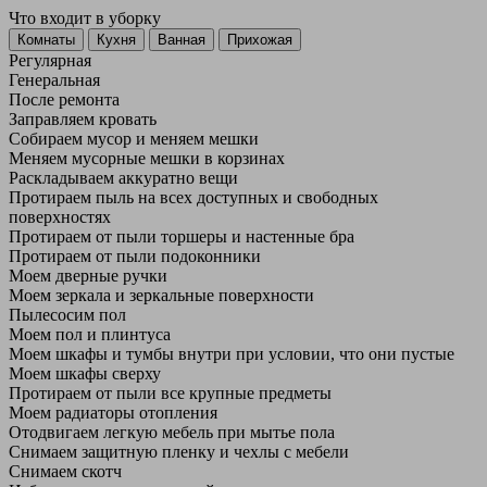
Что входит в уборку
Регу­лярная
Гене­ральная
После ремонта
Заправляем кровать
Собираем мусор и меняем мешки
Меняем мусорные мешки в корзинах
Раскладываем аккуратно вещи
Протираем пыль на всех доступных и свободных
поверхностях
Протираем от пыли торшеры и настенные бра
Протираем от пыли подоконники
Моем дверные ручки
Моем зеркала и зеркальные поверхности
Пылесосим пол
Моем пол и плинтуса
Моем шкафы и тумбы внутри при условии, что они пустые
Моем шкафы сверху
Протираем от пыли все крупные предметы
Моем радиаторы отопления
Отодвигаем легкую мебель при мытье пола
Снимаем защитную пленку и чехлы с мебели
Снимаем скотч