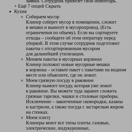
заявки. Сотрудник привезет свой инвентарь.
+ Ещё 7 опций
Скрыть
Кухня
Собираем мусор
Клинер соберет мусор в помещении, сложит
в мешки и вынесет в мусоропровод. (Есть
ограничения по объему). Если вы сортируете
отходы – сообщите об этом оператору перед
уборкой. В этом случае сотрудник подготовит
пакеты с отсортированным мусором
для дальнейшей утилизации.
Меняем пакеты в мусорных корзинах
Клинер положит новые мусорные мешки
в корзины – оставьте пакет с пакетами на видном
месте или объясните, где он лежит.
Моем грязную посуду в раковине
Клинер вымоет посуду, которая уже лежит
в раковине. Вы можете туда заранее сложить
грязные тарелки, чашки и столовые приборы.
Исключение – закопченные сковородки, казаны
и кастрюли, а также посуда с застарелым жиром
на стенках.
Моем плиту
Клинеры моют все типы плиты: газовые,
электрические, индукционные,