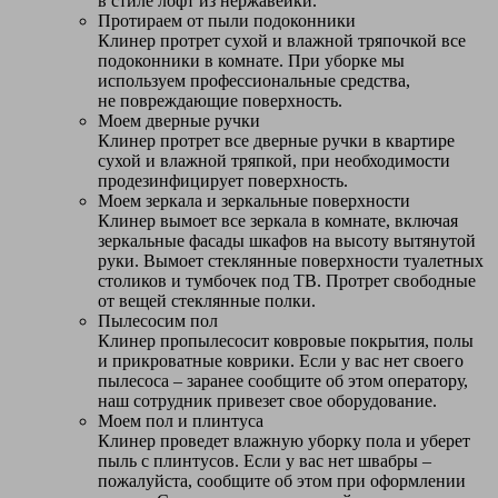
в стиле лофт из нержавейки.
Протираем от пыли подоконники
Клинер протрет сухой и влажной тряпочкой все
подоконники в комнате. При уборке мы
используем профессиональные средства,
не повреждающие поверхность.
Моем дверные ручки
Клинер протрет все дверные ручки в квартире
сухой и влажной тряпкой, при необходимости
продезинфицирует поверхность.
Моем зеркала и зеркальные поверхности
Клинер вымоет все зеркала в комнате, включая
зеркальные фасады шкафов на высоту вытянутой
руки. Вымоет стеклянные поверхности туалетных
столиков и тумбочек под ТВ. Протрет свободные
от вещей стеклянные полки.
Пылесосим пол
Клинер пропылесосит ковровые покрытия, полы
и прикроватные коврики. Если у вас нет своего
пылесоса – заранее сообщите об этом оператору,
наш сотрудник привезет свое оборудование.
Моем пол и плинтуса
Клинер проведет влажную уборку пола и уберет
пыль с плинтусов. Если у вас нет швабры –
пожалуйста, сообщите об этом при оформлении