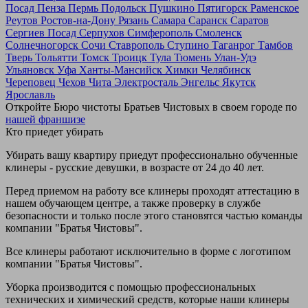
Посад
Пенза
Пермь
Подольск
Пушкино
Пятигорск
Раменское
Реутов
Ростов-на-Дону
Рязань
Самара
Саранск
Саратов
Сергиев Посад
Серпухов
Симферополь
Смоленск
Солнечногорск
Сочи
Ставрополь
Ступино
Таганрог
Тамбов
Тверь
Тольятти
Томск
Троицк
Тула
Тюмень
Улан-Удэ
Ульяновск
Уфа
Ханты-Мансийск
Химки
Челябинск
Череповец
Чехов
Чита
Электросталь
Энгельс
Якутск
Ярославль
Откройте Бюро чистоты Братьев Чистовых в своем городе по
нашей франшизе
Кто приедет убирать
Убирать вашу квартиру приедут профессионально обученные
клинеры - русские девушки, в возрасте от 24 до 40 лет.
Перед приемом на работу все клинеры проходят аттестацию в
нашем обучающем центре, а также проверку в службе
безопасности и только после этого становятся частью команды
компании "Братья Чистовы".
Все клинеры работают исключительно в форме с логотипом
компании "Братья Чистовы".
Уборка производится с помощью профессиональных
технических и химический средств, которые наши клинеры