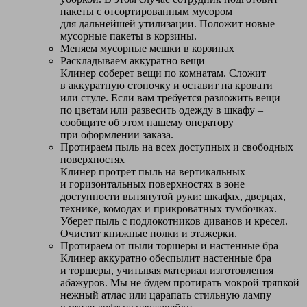
пакеты с отсортированным мусором
для дальнейшей утилизации. Положит новые
мусорные пакеты в корзины.
Меняем мусорные мешки в корзинах
Раскладываем аккуратно вещи
Клинер соберет вещи по комнатам. Сложит
в аккуратную стопочку и оставит на кровати
или стуле. Если вам требуется разложить вещи
по цветам или развесить одежду в шкафу –
сообщите об этом нашему оператору
при оформлении заказа.
Протираем пыль на всех доступных и свободных
поверхностях
Клинер протрет пыль на вертикальных
и горизонтальных поверхностях в зоне
доступности вытянутой руки: шкафах, дверцах,
технике, комодах и прикроватных тумбочках.
Уберет пыль с подлокотников диванов и кресел.
Очистит книжные полки и этажерки.
Протираем от пыли торшеры и настенные бра
Клинер аккуратно обеспылит настенные бра
и торшеры, учитывая материал изготовления
абажуров. Мы не будем протирать мокрой тряпкой
нежный атлас или царапать стильную лампу