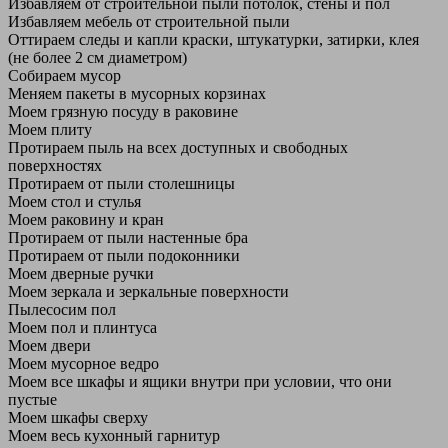
Избавляем от строительной пыли потолок, стены и пол
Избавляем мебель от строительной пыли
Оттираем следы и капли краски, штукатурки, затирки, клея
(не более 2 см диаметром)
Собираем мусор
Меняем пакеты в мусорных корзинах
Моем грязную посуду в раковине
Моем плиту
Протираем пыль на всех доступных и свободных
поверхностях
Протираем от пыли столешницы
Моем стол и стулья
Моем раковину и кран
Протираем от пыли настенные бра
Протираем от пыли подоконники
Моем дверные ручки
Моем зеркала и зеркальные поверхности
Пылесосим пол
Моем пол и плинтуса
Моем двери
Моем мусорное ведро
Моем все шкафы и ящики внутри при условии, что они
пустые
Моем шкафы сверху
Моем весь кухонный гарнитур