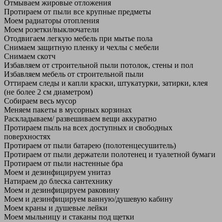
Отмываем жировые отложения
Протираем от пыли все крупные предметы
Моем радиаторы отопления
Моем розетки/выключатели
Отодвигаем легкую мебель при мытье пола
Снимаем защитную пленку и чехлы с мебели
Снимаем скотч
Избавляем от строительной пыли потолок, стены и пол
Избавляем мебель от строительной пыли
Оттираем следы и капли краски, штукатурки, затирки, клея
(не более 2 см диаметром)
Собираем весь мусор
Меняем пакеты в мусорных корзинах
Раскладываем/ развешиваем вещи аккуратно
Протираем пыль на всех доступных и свободных
поверхностях
Протираем от пыли батарею (полотенцесушитель)
Протираем от пыли держатели полотенец и туалетной бумаги
Протираем от пыли настенные бра
Моем и дезинфицируем унитаз
Натираем до блеска сантехнику
Моем и дезинфицируем раковину
Моем и дезинфицируем ванную/душевую кабину
Моем краны и душевые лейки
Моем мыльницу и стаканы под щетки