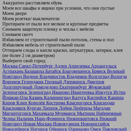
Аккуратно расставляем обувь
Моем все шкафы и ящики при условии, что они пустые
Моем двери
Моем розетки/ выключатели
Протираем от пыли все мелкие и крупные предметы
Снимаем защитную пленку и чехлы с мебели
Снимаем скотч
Избавляем от строительной пыли потолок, стены и пол
Избавляем мебель от строительной пыли
Оттираем следы и капли краски, штукатурки, затирки, клея
(не более 2 см диаметром)
Выберите свой город
Москва
Санкт-Петербург
Адлер
Апрелевка
Архангельск
Астрахань
Балашиха
Батайск
Благовещенск
Брянск
Великий
Новгород
Видное
Владивосток
Владимир
Волгоград
Вологда
Воронеж
Геленджик
Грозный
Дзержинск
Дмитров
Долгопрудный
Домодедово
Екатеринбург
Жуковский
Зеленогорск
Зеленоград
Иваново
Ивантеевка
Иркутск
Истра
Йошкар-Ола
Казань
Калининград
Калуга
Каспийск
Кашира
Киров
Клин
Королёв
Кострома
Красногорск
Краснодар
Красноярск
Курган
Липецк
Лобня
Люберцы
Магадан
Магнитогорск
Махачкала
Мурманск
Мытищи
Набережные
Челны
Нальчик
Наро-Фоминск
Нижневартовск
Нижний
Новгород
Новая Москва
Новокузнецк
Новороссийск
Новосибирск
Ногинск
Обнинск
Одинцово
Омск
Павловский