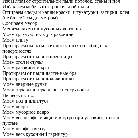
Избавляем от строительной пыли потолок, стены и пол
Избавляем мебель от строительной пыли
Оттираем следы и капли краски, штукатурки, затирки, клея
(не более 2 см диаметром)
Собираем мусор
Меняем пакеты в мусорных корзинах
Моем грязную посуду в раковине
Моем плиту
Протираем пыль на всех доступных и свободных
поверхностях
Протираем от пыли столешницы
Моем стол и стулья
Моем раковину и кран
Протираем от пыли настенные бра
Протираем от пыли подоконники
Моем дверные ручки
Моем зеркала и зеркальные поверхности
Пылесосим пол
Моем пол и плинтуса
Моем двери
Моем мусорное ведро
Моем все шкафы и ящики внутри при условии, что они
пустые
Моем шкафы сверху
Моем весь кухонный гарнитур