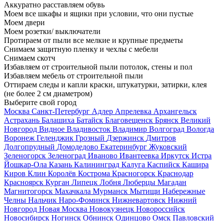
Аккуратно расставляем обувь
Моем все шкафы и ящики при условии, что они пустые
Моем двери
Моем розетки/ выключатели
Протираем от пыли все мелкие и крупные предметы
Снимаем защитную пленку и чехлы с мебели
Снимаем скотч
Избавляем от строительной пыли потолок, стены и пол
Избавляем мебель от строительной пыли
Оттираем следы и капли краски, штукатурки, затирки, клея
(не более 2 см диаметром)
Выберите свой город
Москва
Санкт-Петербург
Адлер
Апрелевка
Архангельск
Астрахань
Балашиха
Батайск
Благовещенск
Брянск
Великий
Новгород
Видное
Владивосток
Владимир
Волгоград
Вологда
Воронеж
Геленджик
Грозный
Дзержинск
Дмитров
Долгопрудный
Домодедово
Екатеринбург
Жуковский
Зеленогорск
Зеленоград
Иваново
Ивантеевка
Иркутск
Истра
Йошкар-Ола
Казань
Калининград
Калуга
Каспийск
Кашира
Киров
Клин
Королёв
Кострома
Красногорск
Краснодар
Красноярск
Курган
Липецк
Лобня
Люберцы
Магадан
Магнитогорск
Махачкала
Мурманск
Мытищи
Набережные
Челны
Нальчик
Наро-Фоминск
Нижневартовск
Нижний
Новгород
Новая Москва
Новокузнецк
Новороссийск
Новосибирск
Ногинск
Обнинск
Одинцово
Омск
Павловский