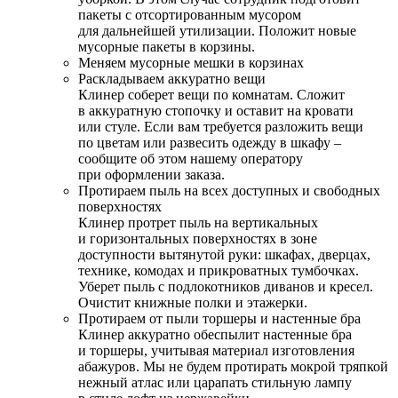
пакеты с отсортированным мусором
для дальнейшей утилизации. Положит новые
мусорные пакеты в корзины.
Меняем мусорные мешки в корзинах
Раскладываем аккуратно вещи
Клинер соберет вещи по комнатам. Сложит
в аккуратную стопочку и оставит на кровати
или стуле. Если вам требуется разложить вещи
по цветам или развесить одежду в шкафу –
сообщите об этом нашему оператору
при оформлении заказа.
Протираем пыль на всех доступных и свободных
поверхностях
Клинер протрет пыль на вертикальных
и горизонтальных поверхностях в зоне
доступности вытянутой руки: шкафах, дверцах,
технике, комодах и прикроватных тумбочках.
Уберет пыль с подлокотников диванов и кресел.
Очистит книжные полки и этажерки.
Протираем от пыли торшеры и настенные бра
Клинер аккуратно обеспылит настенные бра
и торшеры, учитывая материал изготовления
абажуров. Мы не будем протирать мокрой тряпкой
нежный атлас или царапать стильную лампу