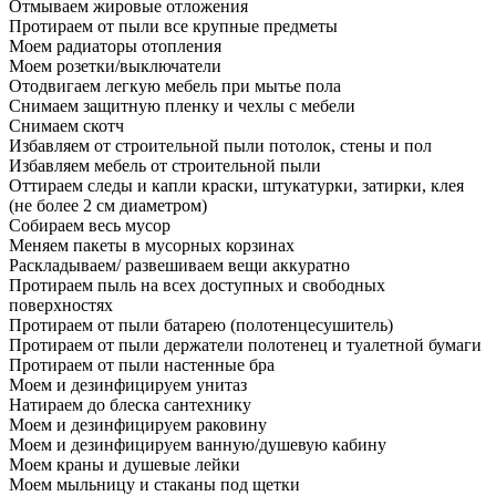
Отмываем жировые отложения
Протираем от пыли все крупные предметы
Моем радиаторы отопления
Моем розетки/выключатели
Отодвигаем легкую мебель при мытье пола
Снимаем защитную пленку и чехлы с мебели
Снимаем скотч
Избавляем от строительной пыли потолок, стены и пол
Избавляем мебель от строительной пыли
Оттираем следы и капли краски, штукатурки, затирки, клея
(не более 2 см диаметром)
Собираем весь мусор
Меняем пакеты в мусорных корзинах
Раскладываем/ развешиваем вещи аккуратно
Протираем пыль на всех доступных и свободных
поверхностях
Протираем от пыли батарею (полотенцесушитель)
Протираем от пыли держатели полотенец и туалетной бумаги
Протираем от пыли настенные бра
Моем и дезинфицируем унитаз
Натираем до блеска сантехнику
Моем и дезинфицируем раковину
Моем и дезинфицируем ванную/душевую кабину
Моем краны и душевые лейки
Моем мыльницу и стаканы под щетки