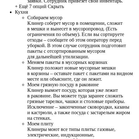
заявки. Сотрудник привезет свой инвентарь.
+ Ещё 7 опций
Скрыть
Кухня
Собираем мусор
Клинер соберет мусор в помещении, сложит
в мешки и вынесет в мусоропровод. (Есть
ограничения по объему). Если вы сортируете
отходы – сообщите об этом оператору перед
уборкой. В этом случае сотрудник подготовит
пакеты с отсортированным мусором
для дальнейшей утилизации.
Меняем пакеты в мусорных корзинах
Клинер положит новые мусорные мешки
в корзины – оставьте пакет с пакетами на видном
месте или объясните, где он лежит.
Моем грязную посуду в раковине
Клинер вымоет посуду, которая уже лежит
в раковине. Вы можете туда заранее сложить
грязные тарелки, чашки и столовые приборы.
Исключение – закопченные сковородки, казаны
и кастрюли, а также посуда с застарелым жиром
на стенках.
Моем плиту
Клинеры моют все типы плиты: газовые,
электрические, индукционные,