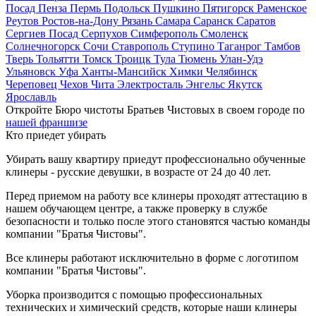
Посад
Пенза
Пермь
Подольск
Пушкино
Пятигорск
Раменское
Реутов
Ростов-на-Дону
Рязань
Самара
Саранск
Саратов
Сергиев Посад
Серпухов
Симферополь
Смоленск
Солнечногорск
Сочи
Ставрополь
Ступино
Таганрог
Тамбов
Тверь
Тольятти
Томск
Троицк
Тула
Тюмень
Улан-Удэ
Ульяновск
Уфа
Ханты-Мансийск
Химки
Челябинск
Череповец
Чехов
Чита
Электросталь
Энгельс
Якутск
Ярославль
Откройте Бюро чистоты Братьев Чистовых в своем городе по
нашей франшизе
Кто приедет убирать
Убирать вашу квартиру приедут профессионально обученные
клинеры - русские девушки, в возрасте от 24 до 40 лет.
Перед приемом на работу все клинеры проходят аттестацию в
нашем обучающем центре, а также проверку в службе
безопасности и только после этого становятся частью команды
компании "Братья Чистовы".
Все клинеры работают исключительно в форме с логотипом
компании "Братья Чистовы".
Уборка производится с помощью профессиональных
технических и химический средств, которые наши клинеры