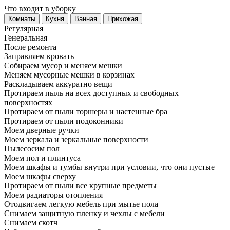
Что входит в уборку
Регу­лярная
Гене­ральная
После ремонта
Заправляем кровать
Собираем мусор и меняем мешки
Меняем мусорные мешки в корзинах
Раскладываем аккуратно вещи
Протираем пыль на всех доступных и свободных
поверхностях
Протираем от пыли торшеры и настенные бра
Протираем от пыли подоконники
Моем дверные ручки
Моем зеркала и зеркальные поверхности
Пылесосим пол
Моем пол и плинтуса
Моем шкафы и тумбы внутри при условии, что они пустые
Моем шкафы сверху
Протираем от пыли все крупные предметы
Моем радиаторы отопления
Отодвигаем легкую мебель при мытье пола
Снимаем защитную пленку и чехлы с мебели
Снимаем скотч