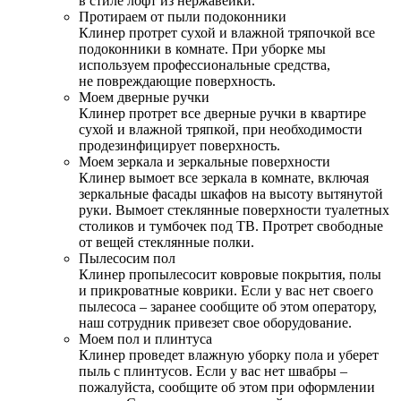
в стиле лофт из нержавейки.
Протираем от пыли подоконники
Клинер протрет сухой и влажной тряпочкой все
подоконники в комнате. При уборке мы
используем профессиональные средства,
не повреждающие поверхность.
Моем дверные ручки
Клинер протрет все дверные ручки в квартире
сухой и влажной тряпкой, при необходимости
продезинфицирует поверхность.
Моем зеркала и зеркальные поверхности
Клинер вымоет все зеркала в комнате, включая
зеркальные фасады шкафов на высоту вытянутой
руки. Вымоет стеклянные поверхности туалетных
столиков и тумбочек под ТВ. Протрет свободные
от вещей стеклянные полки.
Пылесосим пол
Клинер пропылесосит ковровые покрытия, полы
и прикроватные коврики. Если у вас нет своего
пылесоса – заранее сообщите об этом оператору,
наш сотрудник привезет свое оборудование.
Моем пол и плинтуса
Клинер проведет влажную уборку пола и уберет
пыль с плинтусов. Если у вас нет швабры –
пожалуйста, сообщите об этом при оформлении