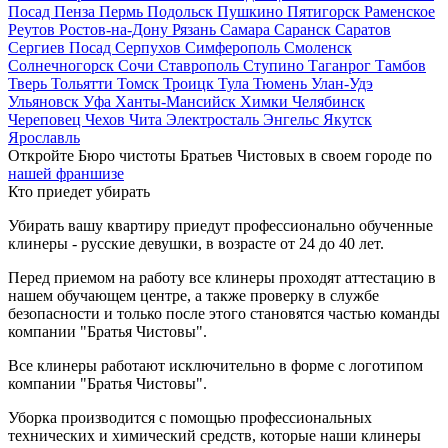
Посад
Пенза
Пермь
Подольск
Пушкино
Пятигорск
Раменское
Реутов
Ростов-на-Дону
Рязань
Самара
Саранск
Саратов
Сергиев Посад
Серпухов
Симферополь
Смоленск
Солнечногорск
Сочи
Ставрополь
Ступино
Таганрог
Тамбов
Тверь
Тольятти
Томск
Троицк
Тула
Тюмень
Улан-Удэ
Ульяновск
Уфа
Ханты-Мансийск
Химки
Челябинск
Череповец
Чехов
Чита
Электросталь
Энгельс
Якутск
Ярославль
Откройте Бюро чистоты Братьев Чистовых в своем городе по
нашей франшизе
Кто приедет убирать
Убирать вашу квартиру приедут профессионально обученные
клинеры - русские девушки, в возрасте от 24 до 40 лет.
Перед приемом на работу все клинеры проходят аттестацию в
нашем обучающем центре, а также проверку в службе
безопасности и только после этого становятся частью команды
компании "Братья Чистовы".
Все клинеры работают исключительно в форме с логотипом
компании "Братья Чистовы".
Уборка производится с помощью профессиональных
технических и химический средств, которые наши клинеры