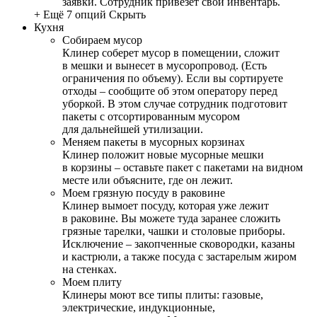
заявки. Сотрудник привезет свой инвентарь.
+ Ещё 7 опций
Скрыть
Кухня
Собираем мусор
Клинер соберет мусор в помещении, сложит
в мешки и вынесет в мусоропровод. (Есть
ограничения по объему). Если вы сортируете
отходы – сообщите об этом оператору перед
уборкой. В этом случае сотрудник подготовит
пакеты с отсортированным мусором
для дальнейшей утилизации.
Меняем пакеты в мусорных корзинах
Клинер положит новые мусорные мешки
в корзины – оставьте пакет с пакетами на видном
месте или объясните, где он лежит.
Моем грязную посуду в раковине
Клинер вымоет посуду, которая уже лежит
в раковине. Вы можете туда заранее сложить
грязные тарелки, чашки и столовые приборы.
Исключение – закопченные сковородки, казаны
и кастрюли, а также посуда с застарелым жиром
на стенках.
Моем плиту
Клинеры моют все типы плиты: газовые,
электрические, индукционные,