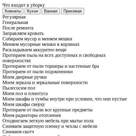
Что входит в уборку
Регу­лярная
Гене­ральная
После ремонта
Заправляем кровать
Собираем мусор и меняем мешки
Меняем мусорные мешки в корзинах
Раскладываем аккуратно вещи
Протираем пыль на всех доступных и свободных
поверхностях
Протираем от пыли торшеры и настенные бра
Протираем от пыли подоконники
Моем дверные ручки
Моем зеркала и зеркальные поверхности
Пылесосим пол
Моем пол и плинтуса
Моем шкафы и тумбы внутри при условии, что они пустые
Моем шкафы сверху
Протираем от пыли все крупные предметы
Моем радиаторы отопления
Отодвигаем легкую мебель при мытье пола
Снимаем защитную пленку и чехлы с мебели
Снимаем скотч