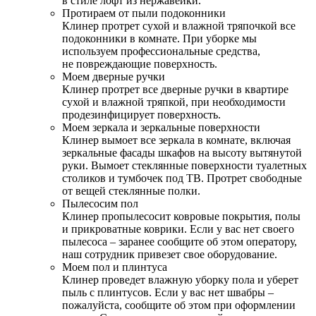
в стиле лофт из нержавейки.
Протираем от пыли подоконники
Клинер протрет сухой и влажной тряпочкой все
подоконники в комнате. При уборке мы
используем профессиональные средства,
не повреждающие поверхность.
Моем дверные ручки
Клинер протрет все дверные ручки в квартире
сухой и влажной тряпкой, при необходимости
продезинфицирует поверхность.
Моем зеркала и зеркальные поверхности
Клинер вымоет все зеркала в комнате, включая
зеркальные фасады шкафов на высоту вытянутой
руки. Вымоет стеклянные поверхности туалетных
столиков и тумбочек под ТВ. Протрет свободные
от вещей стеклянные полки.
Пылесосим пол
Клинер пропылесосит ковровые покрытия, полы
и прикроватные коврики. Если у вас нет своего
пылесоса – заранее сообщите об этом оператору,
наш сотрудник привезет свое оборудование.
Моем пол и плинтуса
Клинер проведет влажную уборку пола и уберет
пыль с плинтусов. Если у вас нет швабры –
пожалуйста, сообщите об этом при оформлении