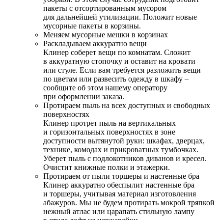
пакеты с отсортированным мусором
для дальнейшей утилизации. Положит новые
мусорные пакеты в корзины.
Меняем мусорные мешки в корзинах
Раскладываем аккуратно вещи
Клинер соберет вещи по комнатам. Сложит
в аккуратную стопочку и оставит на кровати
или стуле. Если вам требуется разложить вещи
по цветам или развесить одежду в шкафу –
сообщите об этом нашему оператору
при оформлении заказа.
Протираем пыль на всех доступных и свободных
поверхностях
Клинер протрет пыль на вертикальных
и горизонтальных поверхностях в зоне
доступности вытянутой руки: шкафах, дверцах,
технике, комодах и прикроватных тумбочках.
Уберет пыль с подлокотников диванов и кресел.
Очистит книжные полки и этажерки.
Протираем от пыли торшеры и настенные бра
Клинер аккуратно обеспылит настенные бра
и торшеры, учитывая материал изготовления
абажуров. Мы не будем протирать мокрой тряпкой
нежный атлас или царапать стильную лампу