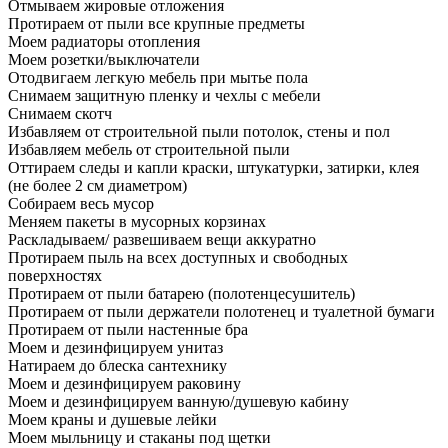
Отмываем жировые отложения
Протираем от пыли все крупные предметы
Моем радиаторы отопления
Моем розетки/выключатели
Отодвигаем легкую мебель при мытье пола
Снимаем защитную пленку и чехлы с мебели
Снимаем скотч
Избавляем от строительной пыли потолок, стены и пол
Избавляем мебель от строительной пыли
Оттираем следы и капли краски, штукатурки, затирки, клея
(не более 2 см диаметром)
Собираем весь мусор
Меняем пакеты в мусорных корзинах
Раскладываем/ развешиваем вещи аккуратно
Протираем пыль на всех доступных и свободных
поверхностях
Протираем от пыли батарею (полотенцесушитель)
Протираем от пыли держатели полотенец и туалетной бумаги
Протираем от пыли настенные бра
Моем и дезинфицируем унитаз
Натираем до блеска сантехнику
Моем и дезинфицируем раковину
Моем и дезинфицируем ванную/душевую кабину
Моем краны и душевые лейки
Моем мыльницу и стаканы под щетки