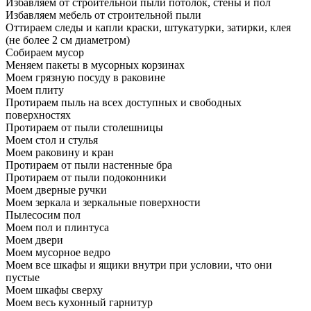
Избавляем от строительной пыли потолок, стены и пол
Избавляем мебель от строительной пыли
Оттираем следы и капли краски, штукатурки, затирки, клея
(не более 2 см диаметром)
Собираем мусор
Меняем пакеты в мусорных корзинах
Моем грязную посуду в раковине
Моем плиту
Протираем пыль на всех доступных и свободных
поверхностях
Протираем от пыли столешницы
Моем стол и стулья
Моем раковину и кран
Протираем от пыли настенные бра
Протираем от пыли подоконники
Моем дверные ручки
Моем зеркала и зеркальные поверхности
Пылесосим пол
Моем пол и плинтуса
Моем двери
Моем мусорное ведро
Моем все шкафы и ящики внутри при условии, что они
пустые
Моем шкафы сверху
Моем весь кухонный гарнитур